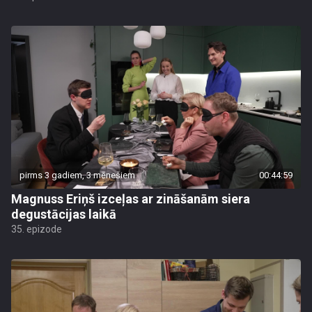
pirms 3 gadiem, 3 mēnešiem
00:44:59
Magnuss Eriņš izceļas ar zināšanām siera
degustācijas laikā
35. epizode