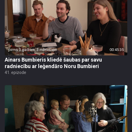
pirms 3 gadiem, 3 mēnešiem
00:45:35
Ainars Bumbieris kliedē šaubas par savu
radniecību ar leģendāro Noru Bumbieri
41. epizode