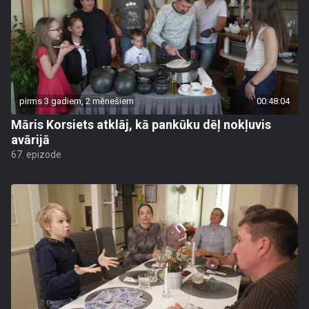
pirms 3 gadiem, 2 mēnešiem
00:48:04
Māris Korsiets atklāj, kā pankūku dēļ nokļuvis
avārijā
67. epizode