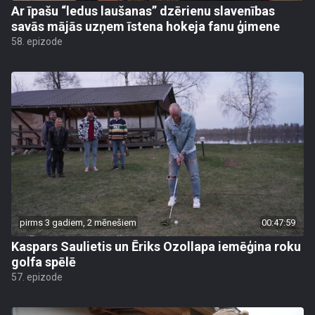
Ar īpašu “ledus laušanas” dzērienu slavenības
savās mājās uzņem īstena hokeja fanu ģimene
58. epizode
pirms 3 gadiem, 2 mēnešiem
00:47:59
Kaspars Saulietis un Ēriks Ozollapa iemēģina roku
golfa spēlē
57. epizode