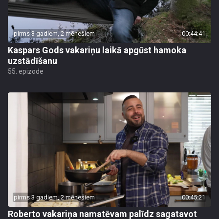
pirms 3 gadiem, 2 mēnešiem
00:44:41
Kaspars Gods vakariņu laikā apgūst hamoka
uzstādīšanu
55. epizode
pirms 3 gadiem, 2 mēnešiem
00:45:21
Roberto vakariņa namatēvam palīdz sagatavot