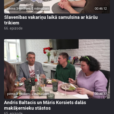
pirms 3 gadiem, 2 mēnešiem
00:46:12
Slavenības vakariņu laikā samulsina ar kāršu
trikiem
66. epizode
pirms 3 gadiem, 2 mēnešiem
00:48:37
Andris Baltacis un Māris Korsiets dalās
makšķernieku stāstos
65. epizode