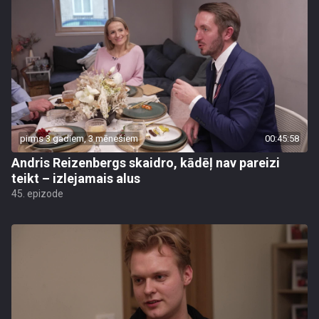
pirms 3 gadiem, 3 mēnešiem
00:45:58
Andris Reizenbergs skaidro, kādēļ nav pareizi
teikt – izlejamais alus
45. epizode