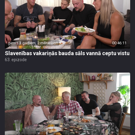
pirms 3 gadiem, 2 mēnešiem
00:46:11
Slavenības vakariņās bauda sāls vannā ceptu vistu
63. epizode