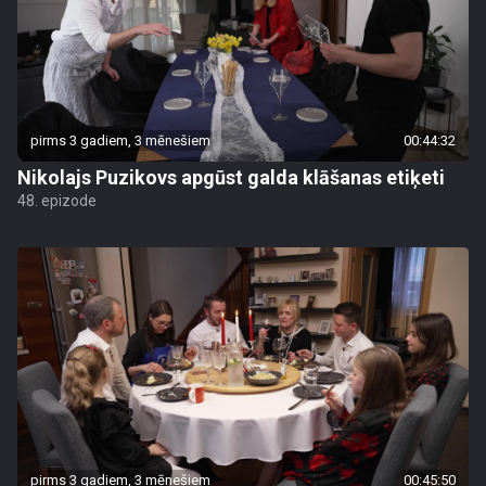
pirms 3 gadiem, 3 mēnešiem
00:44:32
Nikolajs Puzikovs apgūst galda klāšanas etiķeti
48. epizode
pirms 3 gadiem, 3 mēnešiem
00:45:50