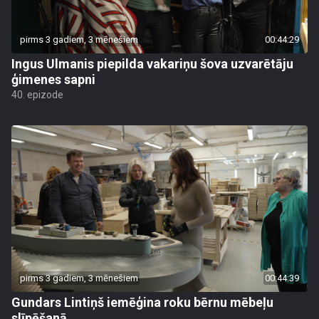
pirms 3 gadiem, 3 mēnešiem
00:44:29
Ingus Ulmanis piepilda vakariņu šova uzvarētāju
ģimenes sapni
40. epizode
pirms 3 gadiem, 3 mēnešiem
00:44:39
Gundars Lintiņš iemēģina roku bērnu mēbeļu
slīpēšanā