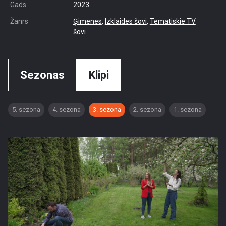
Gads
2023
Žanrs
Ģimenes
,
Izklaides šovi
,
Tematiskie TV
šovi
Sezonas
Klipi
5. sezona
4. sezona
3. sezona
2. sezona
1. sezona