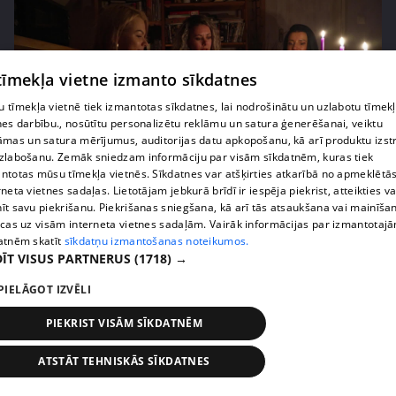
 tīmekļa vietne izmanto sīkdatnes
 tīmekļa vietnē tiek izmantotas sīkdatnes, lai nodrošinātu un uzlabotu tīmek
nes darbību., nosūtītu personalizētu reklāmu un satura ģenerēšanai, veiktu
āmas un satura mērījumus, auditorijas datu apkopošanu, kā arī produktu izst
zlabošanu. Zemāk sniedzam informāciju par visām sīkdatnēm, kuras tiek
ntotas mūsu tīmekļa vietnēs. Sīkdatnes var atšķirties atkarībā no apmeklētā
pirms 3 gadiem, 4 mēnešiem
00:43:10
rneta vietnes sadaļas. Lietotājam jebkurā brīdī ir iespēja piekrist, atteikties va
īt savu piekrišanu. Piekrišanas sniegšana, kā arī tās atsaukšana vai mainīša
Vakariņu namamāte Taro kārtīs zīlē, kādi ciemiņi
ecas uz visām interneta vietnes sadaļām. Vairāk informācijas par izmantotaj
gaidāmi
atnēm skatīt
sīkdatņu izmantošanas noteikumos.
31. epizode
ĪT VISUS PARTNERUS
(1718) →
PIELĀGOT IZVĒLI
PIEKRIST VISĀM SĪKDATNĒM
ATSTĀT TEHNISKĀS SĪKDATNES