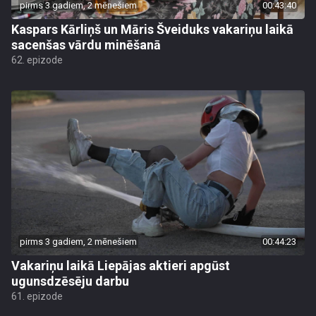
pirms 3 gadiem, 2 mēnešiem
00:43:40
Kaspars Kārliņš un Māris Šveiduks vakariņu laikā
sacenšas vārdu minēšanā
62. epizode
pirms 3 gadiem, 2 mēnešiem
00:44:23
Vakariņu laikā Liepājas aktieri apgūst
ugunsdzēsēju darbu
61. epizode