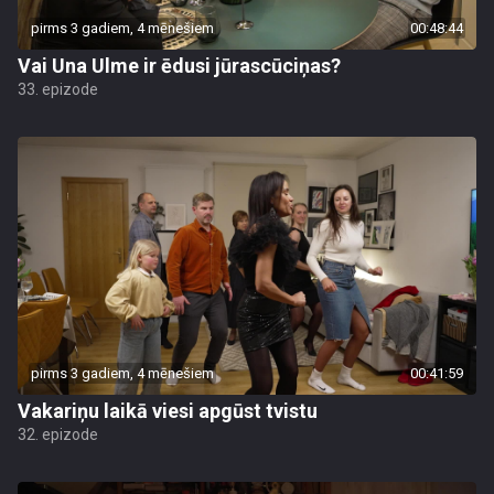
pirms 3 gadiem, 4 mēnešiem
00:48:44
Vai Una Ulme ir ēdusi jūrascūciņas?
33. epizode
pirms 3 gadiem, 4 mēnešiem
00:41:59
Vakariņu laikā viesi apgūst tvistu
32. epizode