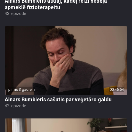
Ainars Bumbieris atklāj, kādēļ reizi nedēļā
apmeklē fizioterapeitu
43. epizode
pirms 3 gadiem
00:46:54
Ainars Bumbieris sašutis par veģetāro galdu
42. epizode