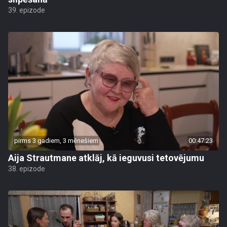
39. epizode
pirms 3 gadiem, 3 mēnešiem
00:47:23
Aija Strautmane atklāj, kā ieguvusi tetovējumu
38. epizode