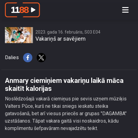
Anmary ciemiņiem vakariņu laikā
māca skaitīt kalorijas
2023. gada 16. februāris, S03 E04
Vakariņš ar savējiem
Dalies
Anmary ciemiņiem vakariņu laikā māca
skaitīt kalorijas
Noslēdzošajā vakarā ciemiņus pie sevis uzņem mūziķis
Valters Pūce, kurš ne tikai sniegs ieskatu steika
gatavošanā, bet arī viesus priecēs ar grupas "DAGAMBA"
uzstāšanos. Tāpat vakara gaitā visi noskaidros, kādu
komplimentu šefpavāram nevajadzētu teikt.