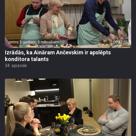
pirms 3 gadiem, 3 mēnešiem
00:47:55
Izrādās, ka Aināram Ančevskim ir apslēpts
konditora talants
34. epizode