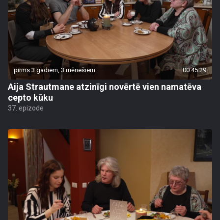
pirms 3 gadiem, 3 mēnešiem
00:45:29
Aija Strautmane atzinīgi novērtē vien namatēva
cepto kūku
37. epizode