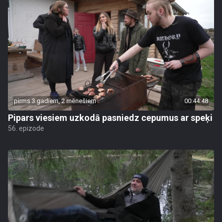
pirms 3 gadiem, 2 mēnešiem
00:44:48
Pipars viesiem uzkodā pasniedz cepumus ar speķi
56. epizode