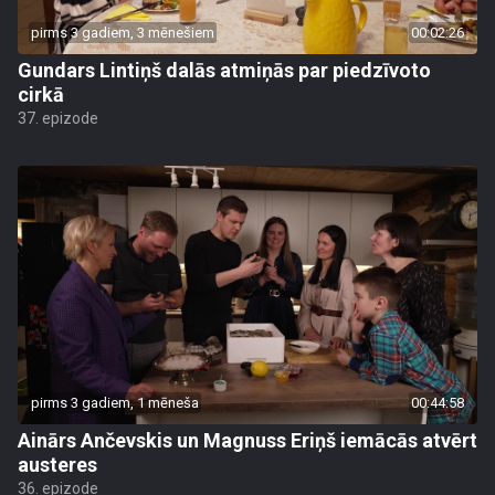
pirms 3 gadiem, 3 mēnešiem
00:02:26
Gundars Lintiņš dalās atmiņās par piedzīvoto
cirkā
37. epizode
pirms 3 gadiem, 1 mēneša
00:44:58
Ainārs Ančevskis un Magnuss Eriņš iemācās atvērt
austeres
36. epizode