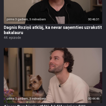
pirms 3 gadiem, 3 mēnešiem
00:46:31
Dagnis Roziņš atklāj, ka nevar saņemties uzrakstīt
bakalauru
44. epizode
pirms 3 gadiem, 3 mēnešiem
00:44:46