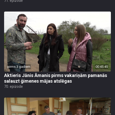
71. epizode
pirms 3 gadiem
00:45:45
Aktieris Jānis Āmanis pirms vakariņām pamanās
salauzt ģimenes mājas atslēgas
70. epizode