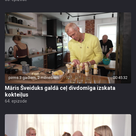
pirms 3 gadiem, 2 mēnešiem
00:45:32
Māris Šveiduks galdā ceļ divdomīga izskata
kokteiļus
64. epizode