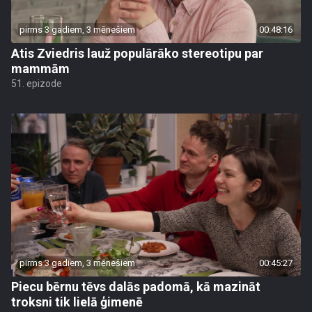
pirms 3 gadiem, 3 mēnešiem
00:48:16
Atis Zviedris lauž populārāko stereotipu par
mammām
51. epizode
pirms 3 gadiem, 3 mēnešiem
00:45:27
Piecu bērnu tēvs dalās padomā, kā mazināt
troksni tik lielā ģimenē