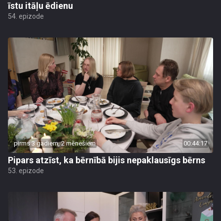
īstu itāļu ēdienu
54. epizode
pirms 3 gadiem, 2 mēnešiem
00:44:17
Pipars atzīst, ka bērnībā bijis nepaklausīgs bērns
53. epizode