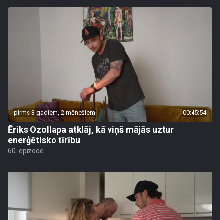
pirms 3 gadiem, 2 mēnešiem
00:45:54
Ēriks Ozollapa atklāj, kā viņš mājās uztur
enerģētisko tīrību
60. epizode