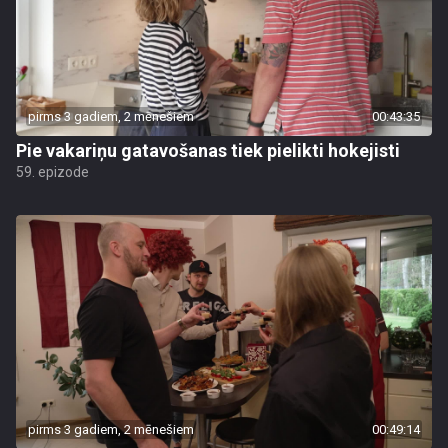
pirms 3 gadiem, 2 mēnešiem
00:43:35
Pie vakariņu gatavošanas tiek pielikti hokejisti
59. epizode
pirms 3 gadiem, 2 mēnešiem
00:49:14