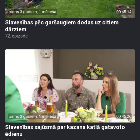
pirms 3 gadiem, 1 mēneša
00:45:14
Slavenības pēc garšaugiem dodas uz citiem
dārziem
72. epizode
pirms 3 gadiem, 1 mēneša
00:45:26
Slavenības sajūsmā par kazana katlā gatavoto
ēdienu