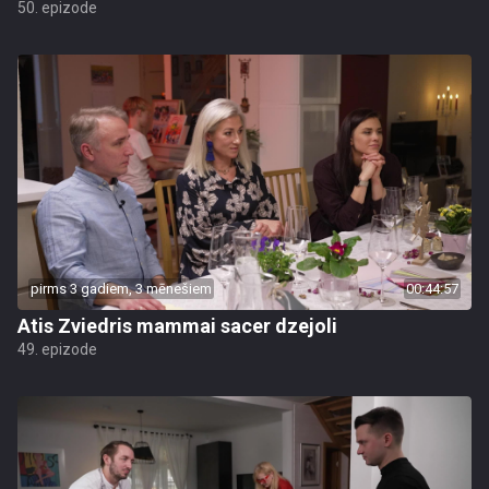
50. epizode
pirms 3 gadiem, 3 mēnešiem
00:44:57
Atis Zviedris mammai sacer dzejoli
49. epizode