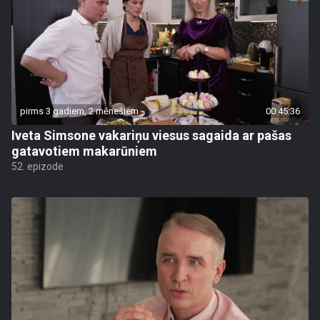
pirms 3 gadiem, 2 mēnešiem
00:45:36
Iveta Simsone vakariņu viesus sagaida ar pašas
gatavotiem makarūniem
52. epizode