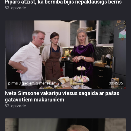
Pipars atzīst, ka bērnībā bijis nepaklausīgs bērns
53. epizode
pirms 3 gadiem, 2 mēnešiem
00:45:36
Iveta Simsone vakariņu viesus sagaida ar pašas
gatavotiem makarūniem
52. epizode