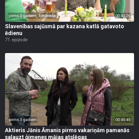
pirms 3 gadiem, 1 mēneša
00:45:26
Slavenības sajūsmā par kazana katlā gatavoto
ēdienu
71. epizode
pirms 3 gadiem
00:45:45
Aktieris Jānis Āmanis pirms vakariņām pamanās
salauzt ģimenes mājas atslēgas