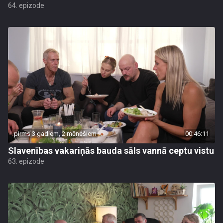
64. epizode
pirms 3 gadiem, 2 mēnešiem
00:46:11
Slavenības vakariņās bauda sāls vannā ceptu vistu
63. epizode