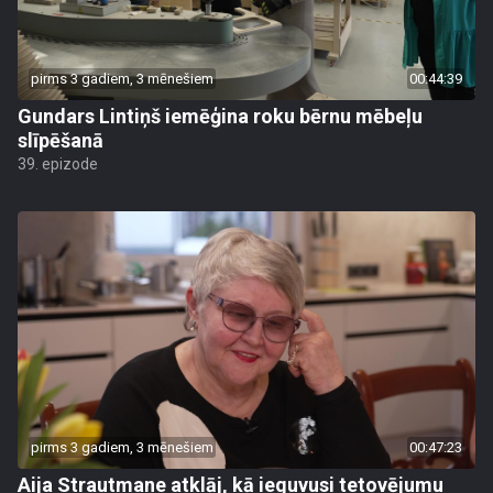
pirms 3 gadiem, 3 mēnešiem
00:44:39
Gundars Lintiņš iemēģina roku bērnu mēbeļu
slīpēšanā
39. epizode
pirms 3 gadiem, 3 mēnešiem
00:47:23
Aija Strautmane atklāj, kā ieguvusi tetovējumu