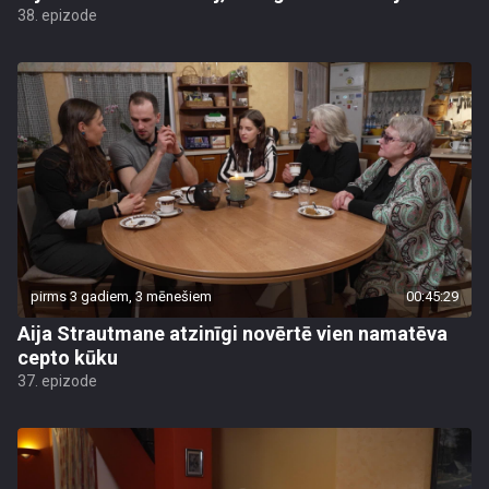
38. epizode
pirms 3 gadiem, 3 mēnešiem
00:45:29
Aija Strautmane atzinīgi novērtē vien namatēva
cepto kūku
37. epizode