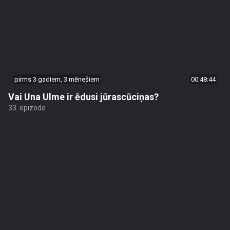
pirms 3 gadiem, 3 mēnešiem
00:48:44
Vai Una Ulme ir ēdusi jūrascūciņas?
33. epizode