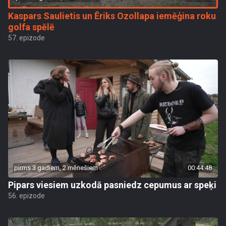
Kaspars Saulietis un Ēriks Ozollapa iemēģina roku
golfa spēlē
57. epizode
pirms 3 gadiem, 2 mēnešiem
00:44:48
Pipars viesiem uzkodā pasniedz cepumus ar speķi
56. epizode