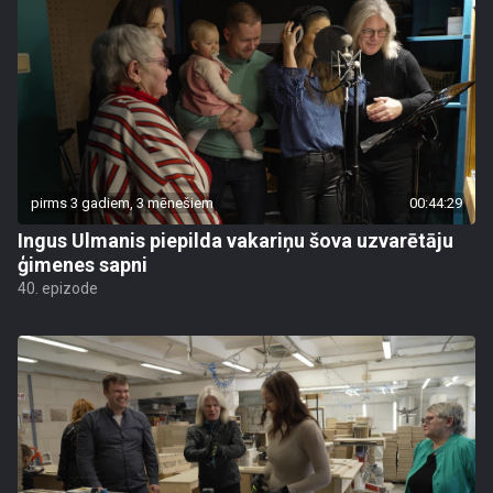
pirms 3 gadiem, 3 mēnešiem
00:44:29
Ingus Ulmanis piepilda vakariņu šova uzvarētāju
ģimenes sapni
40. epizode