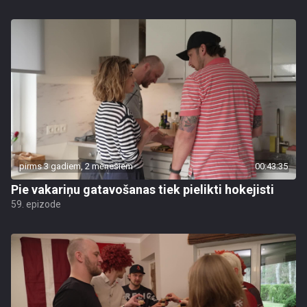
pirms 3 gadiem, 2 mēnešiem
00:43:35
Pie vakariņu gatavošanas tiek pielikti hokejisti
59. epizode