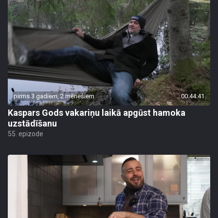
pirms 3 gadiem, 2 mēnešiem
00:44:41
Kaspars Gods vakariņu laikā apgūst hamoka
uzstādīšanu
55. epizode