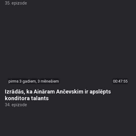
35. epizode
pirms 3 gadiem, 3 mēnešiem
00:47:55
Izrādās, ka Aināram Ančevskim ir apslēpts
konditora talants
34. epizode