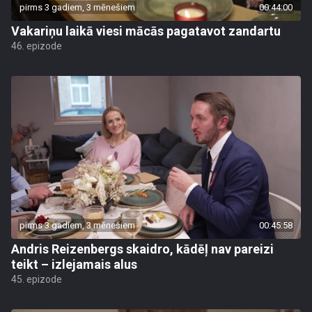
pirms 3 gadiem, 3 mēnešiem
00:44:00
Vakariņu laikā viesi mācās pagatavot zandartu
46. epizode
pirms 3 gadiem, 3 mēnešiem
00:45:58
Andris Reizenbergs skaidro, kādēļ nav pareizi
teikt – izlejamais alus
45. epizode