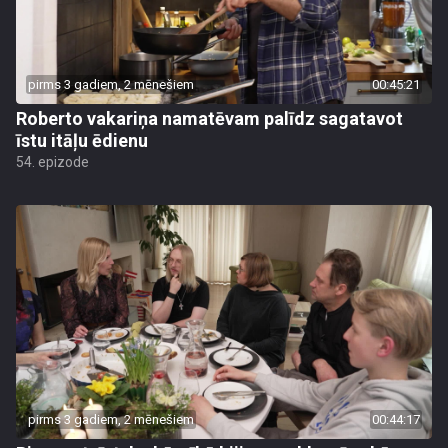
pirms 3 gadiem, 2 mēnešiem
00:45:21
Roberto vakariņa namatēvam palīdz sagatavot
īstu itāļu ēdienu
54. epizode
pirms 3 gadiem, 2 mēnešiem
00:44:17