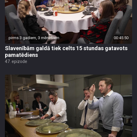
pirms 3 gadiem, 3 mēnešiem
00:45:50
Slavenībām galdā tiek celts 15 stundas gatavots
pamatēdiens
47. epizode