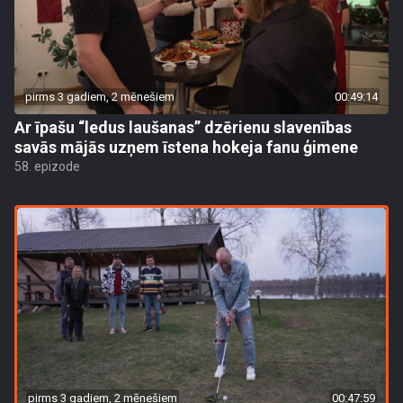
pirms 3 gadiem, 2 mēnešiem
00:49:14
Ar īpašu “ledus laušanas” dzērienu slavenības
savās mājās uzņem īstena hokeja fanu ģimene
58. epizode
pirms 3 gadiem, 2 mēnešiem
00:47:59