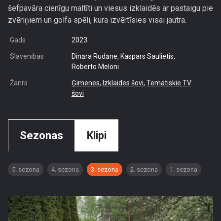
šefpavāra cienīgu maltīti un viesus izklaidēs ar pastaigu pie
zvēriņiem un golfa spēli, kura izvērtīsies visai jautra.
Gads
2023
Slavenības
Dināra Rudāne, Kaspars Saulietis,
Roberto Meloni
Žanrs
Ģimenes
,
Izklaides šovi
,
Tematiskie TV
šovi
Sezonas
Klipi
5. sezona
4. sezona
3. sezona
2. sezona
1. sezona