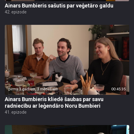
Ainars Bumbieris sašutis par veģetāro galdu
42. epizode
pirms 3 gadiem, 3 mēnešiem
00:45:35
Ainars Bumbieris kliedē šaubas par savu
radniecību ar leģendāro Noru Bumbieri
41. epizode