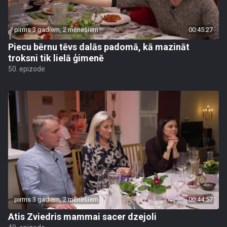
pirms 3 gadiem, 2 mēnešiem
00:45:27
Piecu bērnu tēvs dalās padomā, kā mazināt
troksni tik lielā ģimenē
50. epizode
pirms 3 gadiem, 2 mēnešiem
00:44:57
Atis Zviedris mammai sacer dzejoli