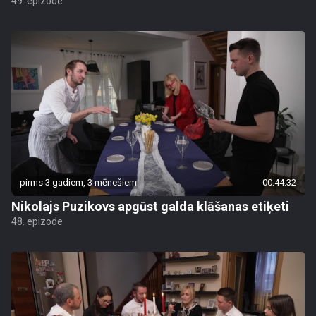
49. epizode
pirms 3 gadiem, 3 mēnešiem
00:44:32
Nikolajs Puzikovs apgūst galda klāšanas etiķeti
48. epizode