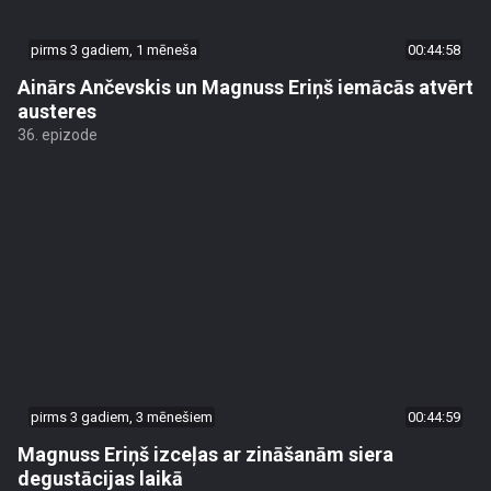
pirms 3 gadiem, 1 mēneša
00:44:58
Ainārs Ančevskis un Magnuss Eriņš iemācās atvērt
austeres
36. epizode
pirms 3 gadiem, 3 mēnešiem
00:44:59
Magnuss Eriņš izceļas ar zināšanām siera
degustācijas laikā