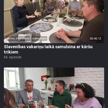
pirms 3 gadiem, 2 mēnešiem
00:46:12
Slavenības vakariņu laikā samulsina ar kāršu
trikiem
66. epizode