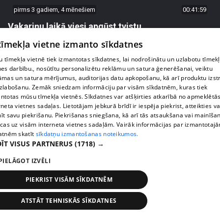
pirms 3 gadiem, 4 mēnešiem
00:41:59
Vakariņu laikā viesi apgūst tvistu
32. epizode
 tīmekļa vietne izmanto sīkdatnes
 tīmekļa vietnē tiek izmantotas sīkdatnes, lai nodrošinātu un uzlabotu tīmek
nes darbību., nosūtītu personalizētu reklāmu un satura ģenerēšanai, veiktu
āmas un satura mērījumus, auditorijas datu apkopošanu, kā arī produktu izst
zlabošanu. Zemāk sniedzam informāciju par visām sīkdatnēm, kuras tiek
ntotas mūsu tīmekļa vietnēs. Sīkdatnes var atšķirties atkarībā no apmeklētā
rneta vietnes sadaļas. Lietotājam jebkurā brīdī ir iespēja piekrist, atteikties va
īt savu piekrišanu. Piekrišanas sniegšana, kā arī tās atsaukšana vai mainīša
ecas uz visām interneta vietnes sadaļām. Vairāk informācijas par izmantotaj
atnēm skatīt
sīkdatņu izmantošanas noteikumos.
ĪT VISUS PARTNERUS
(1718) →
PIELĀGOT IZVĒLI
pirms 3 gadiem, 4 mēnešiem
00:43:10
Vakariņu namamāte Taro kārtīs zīlē, kādi ciemiņi
PIEKRIST VISĀM SĪKDATNĒM
gaidāmi
ATSTĀT TEHNISKĀS SĪKDATNES
31. epizode