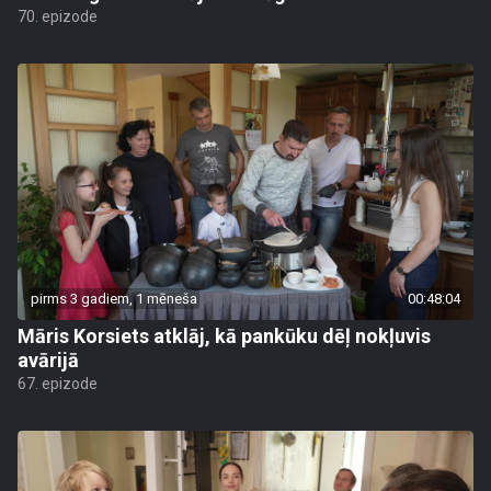
70. epizode
pirms 3 gadiem, 1 mēneša
00:48:04
Māris Korsiets atklāj, kā pankūku dēļ nokļuvis
avārijā
67. epizode