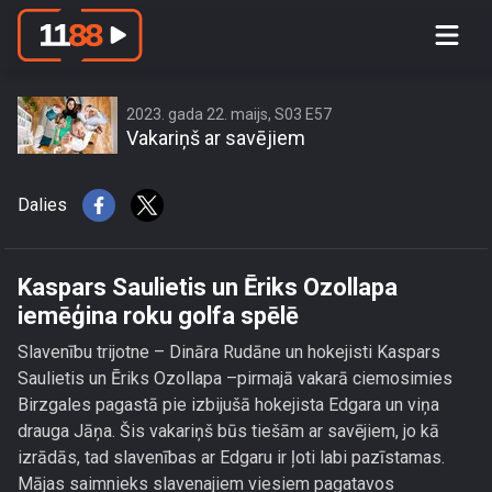
Kaspars Saulietis un Ēriks Ozollapa
iemēģina roku golfa spēlē
2023. gada 22. maijs, S03 E57
Vakariņš ar savējiem
Dalies
Kaspars Saulietis un Ēriks Ozollapa
iemēģina roku golfa spēlē
Slavenību trijotne – Dināra Rudāne un hokejisti Kaspars
Saulietis un Ēriks Ozollapa –pirmajā vakarā ciemosimies
Birzgales pagastā pie izbijušā hokejista Edgara un viņa
drauga Jāņa. Šis vakariņš būs tiešām ar savējiem, jo kā
izrādās, tad slavenības ar Edgaru ir ļoti labi pazīstamas.
Mājas saimnieks slavenajiem viesiem pagatavos