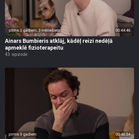
pirms 3 gadiem, 3 mēnešiem
00:44:46
Ainars Bumbieris atklāj, kādēļ reizi nedēļā
apmeklē fizioterapeitu
43. epizode
pirms 3 gadiem
00:46:54