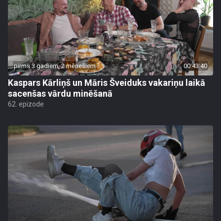
pirms 3 gadiem, 2 mēnešiem
00:43:40
Kaspars Kārliņš un Māris Šveiduks vakariņu laikā
sacenšas vārdu minēšanā
62. epizode