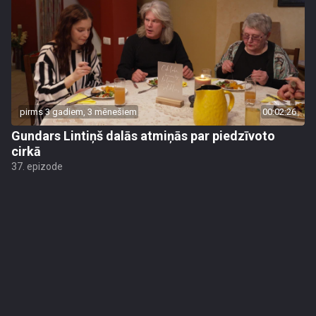
pirms 3 gadiem, 3 mēnešiem
00:02:26
Gundars Lintiņš dalās atmiņās par piedzīvoto
cirkā
37. epizode