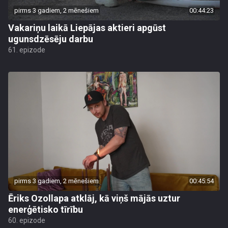
pirms 3 gadiem, 2 mēnešiem
00:44:23
Vakariņu laikā Liepājas aktieri apgūst
ugunsdzēsēju darbu
61. epizode
pirms 3 gadiem, 2 mēnešiem
00:45:54
Ēriks Ozollapa atklāj, kā viņš mājās uztur
enerģētisko tīrību
60. epizode