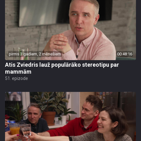
pirms 3 gadiem, 2 mēnešiem
00:48:16
Atis Zviedris lauž populārāko stereotipu par
mammām
51. epizode