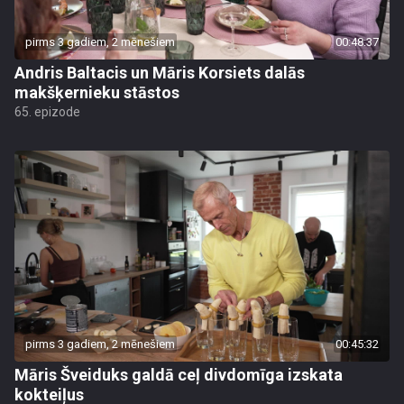
pirms 3 gadiem, 2 mēnešiem
00:48:37
Andris Baltacis un Māris Korsiets dalās
makšķernieku stāstos
65. epizode
pirms 3 gadiem, 2 mēnešiem
00:45:32
Māris Šveiduks galdā ceļ divdomīga izskata
kokteiļus