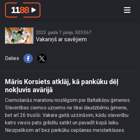
Māris Korsiets atklāj, kā pankūku dēļ
nokļuvis avārijā
2023. gada 7. jūnijs, S03 E67
Vakariņš ar savējiem
Dalies
Māris Korsiets atklāj, kā pankūku dēļ
nokļuvis avārijā
Ciemošanās maratonu noslēgsim pie Baltalkšņu ģimenes.
Slavenības ciemos uzņems ne tikai daudzbērnu ģimene,
bet arī 26 trusīši. Vakara gaitā uzzināsim, kādu slavenību
katrs viesis pats gribētu satikt un pavadīt kopā laiku.
Neizpaliksim arī bez pankūku cepšanas meistarklases.