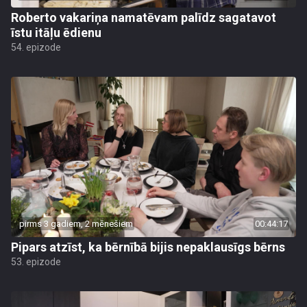
Roberto vakariņa namatēvam palīdz sagatavot
īstu itāļu ēdienu
54. epizode
pirms 3 gadiem, 2 mēnešiem
00:44:17
Pipars atzīst, ka bērnībā bijis nepaklausīgs bērns
53. epizode