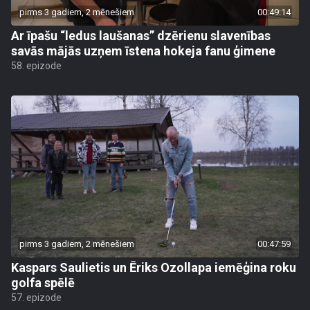
pirms 3 gadiem, 2 mēnešiem
00:49:14
Ar īpašu “ledus laušanas” dzērienu slavenības
savās mājās uzņem īstena hokeja fanu ģimene
58. epizode
pirms 3 gadiem, 2 mēnešiem
00:47:59
Kaspars Saulietis un Ēriks Ozollapa iemēģina roku
golfa spēlē
57. epizode