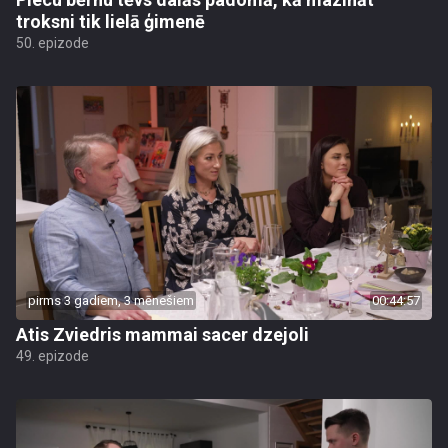
troksni tik lielā ģimenē
50. epizode
pirms 3 gadiem, 3 mēnešiem
00:44:57
Atis Zviedris mammai sacer dzejoli
49. epizode