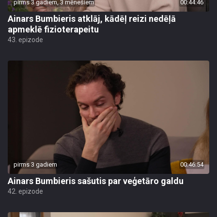
pirms 3 gadiem, 3 mēnešiem
00:44:46
Ainars Bumbieris atklāj, kādēļ reizi nedēļā
apmeklē fizioterapeitu
43. epizode
pirms 3 gadiem
00:46:54
Ainars Bumbieris sašutis par veģetāro galdu
42. epizode