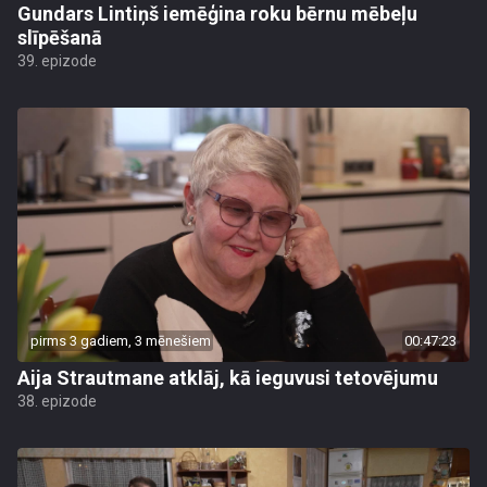
Gundars Lintiņš iemēģina roku bērnu mēbeļu
slīpēšanā
39. epizode
pirms 3 gadiem, 3 mēnešiem
00:47:23
Aija Strautmane atklāj, kā ieguvusi tetovējumu
38. epizode