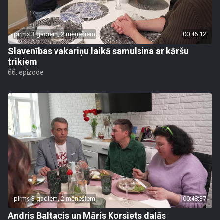
pirms 3 gadiem, 2 mēnešiem
00:46:12
Slavenības vakariņu laikā samulsina ar kāršu
trikiem
66. epizode
pirms 3 gadiem, 2 mēnešiem
00:48:37
Andris Baltacis un Māris Korsiets dalās