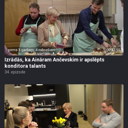
pirms 3 gadiem, 4 mēnešiem
00:47:55
Izrādās, ka Aināram Ančevskim ir apslēpts
konditora talants
34. epizode