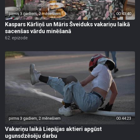
pirms 3 gadiem, 2 mēnešiem
00:43:40
Kaspars Kārliņš un Māris Šveiduks vakariņu laikā
sacenšas vārdu minēšanā
62. epizode
pirms 3 gadiem, 2 mēnešiem
00:44:23
Vakariņu laikā Liepājas aktieri apgūst
ugunsdzēsēju darbu