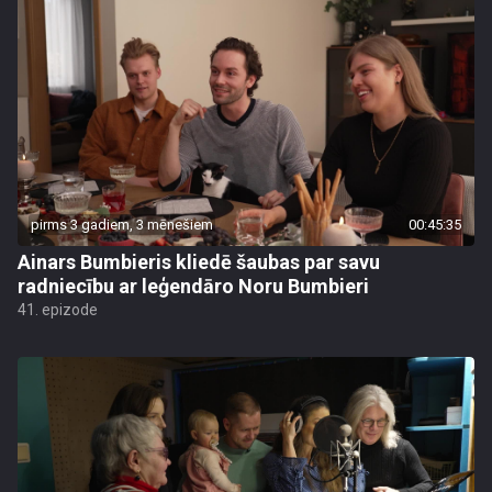
pirms 3 gadiem, 3 mēnešiem
00:45:35
Ainars Bumbieris kliedē šaubas par savu
radniecību ar leģendāro Noru Bumbieri
41. epizode