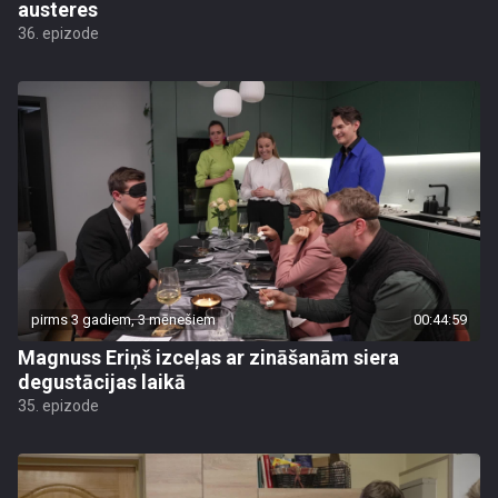
austeres
36. epizode
pirms 3 gadiem, 3 mēnešiem
00:44:59
Magnuss Eriņš izceļas ar zināšanām siera
degustācijas laikā
35. epizode