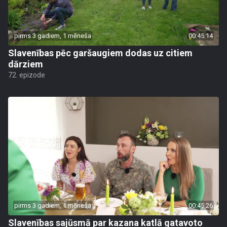
pirms 3 gadiem, 1 mēneša
00:45:14
Slavenības pēc garšaugiem dodas uz citiem
dārziem
72. epizode
pirms 3 gadiem, 1 mēneša
00:45:26
Slavenības sajūsmā par kazana katlā gatavoto