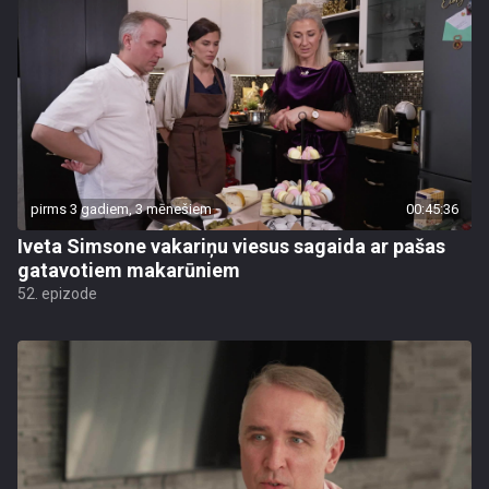
pirms 3 gadiem, 3 mēnešiem
00:45:36
Iveta Simsone vakariņu viesus sagaida ar pašas
gatavotiem makarūniem
52. epizode