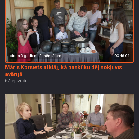
pirms 3 gadiem, 2 mēnešiem
00:48:04
Māris Korsiets atklāj, kā pankūku dēļ nokļuvis
avārijā
67. epizode