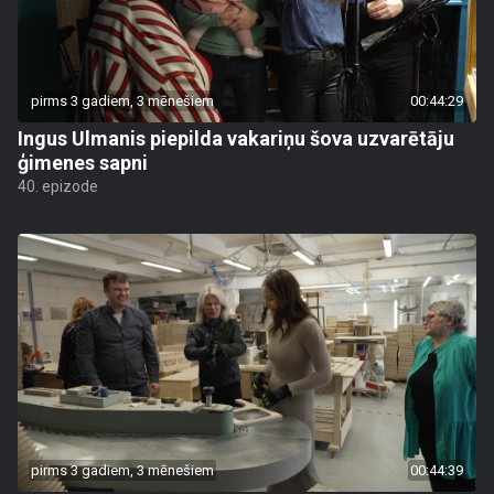
pirms 3 gadiem, 3 mēnešiem
00:44:29
Ingus Ulmanis piepilda vakariņu šova uzvarētāju
ģimenes sapni
40. epizode
pirms 3 gadiem, 3 mēnešiem
00:44:39