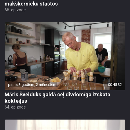
makšķernieku stāstos
65. epizode
pirms 3 gadiem, 2 mēnešiem
00:45:32
Māris Šveiduks galdā ceļ divdomīga izskata
kokteiļus
64. epizode