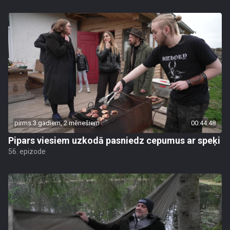
pirms 3 gadiem, 2 mēnešiem
00:44:48
Pipars viesiem uzkodā pasniedz cepumus ar speķi
56. epizode