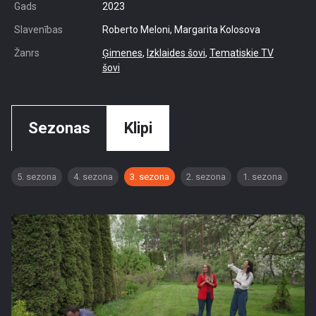
Gads
2023
Slavenības
Roberto Meloni, Margarita Kolosova
Žanrs
Ģimenes
,
Izklaides šovi
,
Tematiskie TV
šovi
Sezonas
Klipi
5. sezona
4. sezona
3. sezona
2. sezona
1. sezona