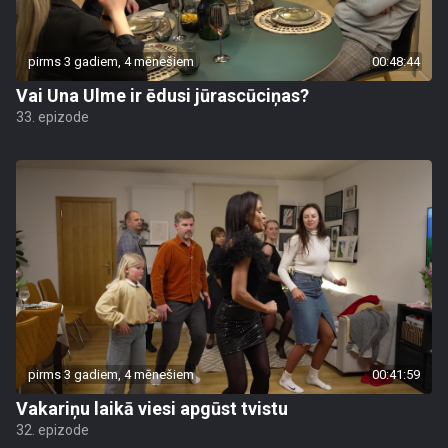
pirms 3 gadiem, 4 mēnešiem
00:48:44
Vai Una Ulme ir ēdusi jūrascūciņas?
33. epizode
pirms 3 gadiem, 4 mēnešiem
00:41:59
Vakariņu laikā viesi apgūst tvistu
32. epizode