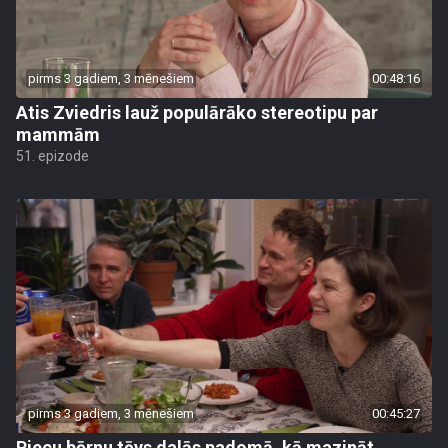
pirms 3 gadiem, 3 mēnešiem
00:48:16
Atis Zviedris lauž populārāko stereotipu par
mammām
51. epizode
pirms 3 gadiem, 3 mēnešiem
00:45:27
Piecu bērnu tēvs dalās padomā, kā mazināt