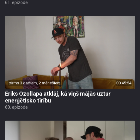
61. epizode
pirms 3 gadiem, 2 mēnešiem
00:45:54
Ēriks Ozollapa atklāj, kā viņš mājās uztur
enerģētisko tīrību
60. epizode