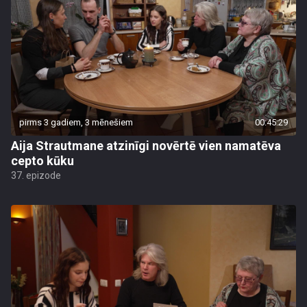
pirms 3 gadiem, 3 mēnešiem
00:45:29
Aija Strautmane atzinīgi novērtē vien namatēva
cepto kūku
37. epizode