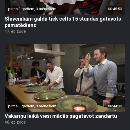
pirms 3 gadiem, 3 mēnešiem
00:45:50
Slavenībām galdā tiek celts 15 stundas gatavots
pamatēdiens
47. epizode
pirms 3 gadiem, 3 mēnešiem
00:44:00
Vakariņu laikā viesi mācās pagatavot zandartu
46. epizode