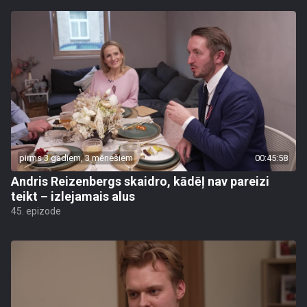
pirms 3 gadiem, 3 mēnešiem
00:45:58
Andris Reizenbergs skaidro, kādēļ nav pareizi
teikt – izlejamais alus
45. epizode