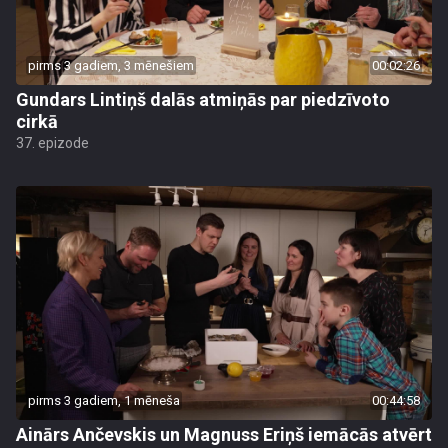
pirms 3 gadiem, 3 mēnešiem
00:02:26
Gundars Lintiņš dalās atmiņās par piedzīvoto
cirkā
37. epizode
pirms 3 gadiem, 1 mēneša
00:44:58
Ainārs Ančevskis un Magnuss Eriņš iemācās atvērt