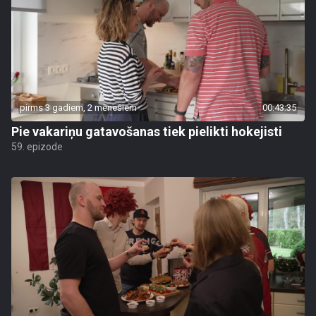
pirms 3 gadiem, 2 mēnešiem
00:43:35
Pie vakariņu gatavošanas tiek pielikti hokejisti
59. epizode