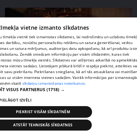
 tīmekļa vietne izmanto sīkdatnes
 tīmekļa vietnē tiek izmantotas sīkdatnes, lai nodrošinātu un uzlabotu tīmek
nes darbību., nosūtītu personalizētu reklāmu un satura ģenerēšanai, veiktu
āmas un satura mērījumus, auditorijas datu apkopošanu, kā arī produktu izst
zlabošanu. Zemāk sniedzam informāciju par visām sīkdatnēm, kuras tiek
ntotas mūsu tīmekļa vietnēs. Sīkdatnes var atšķirties atkarībā no apmeklētā
rneta vietnes sadaļas. Lietotājam jebkurā brīdī ir iespēja piekrist, atteikties va
īt savu piekrišanu. Piekrišanas sniegšana, kā arī tās atsaukšana vai mainīša
pirms 3 gadiem, 4 mēnešiem
00:43:10
ecas uz visām interneta vietnes sadaļām. Vairāk informācijas par izmantotaj
Vakariņu namamāte Taro kārtīs zīlē, kādi ciemiņi
atnēm skatīt
sīkdatņu izmantošanas noteikumos.
ĪT VISUS PARTNERUS
(1718) →
gaidāmi
31. epizode
PIELĀGOT IZVĒLI
PIEKRIST VISĀM SĪKDATNĒM
ATSTĀT TEHNISKĀS SĪKDATNES