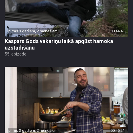
pirms 3 gadiem, 2 mēnešiem
00:44:41
Kaspars Gods vakariņu laikā apgūst hamoka
uzstādīšanu
55. epizode
pirms 3 gadiem, 2 mēnešiem
00:45:21