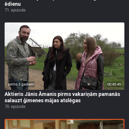
ēdienu
71. epizode
pirms 3 gadiem
00:45:45
Aktieris Jānis Āmanis pirms vakariņām pamanās
salauzt ģimenes mājas atslēgas
70. epizode