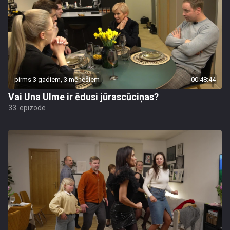
pirms 3 gadiem, 3 mēnešiem
00:48:44
Vai Una Ulme ir ēdusi jūrascūciņas?
33. epizode