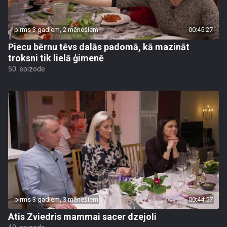
pirms 3 gadiem, 2 mēnešiem
00:45:27
Piecu bērnu tēvs dalās padomā, kā mazināt
troksni tik lielā ģimenē
50. epizode
pirms 3 gadiem, 3 mēnešiem
00:44:57
Atis Zviedris mammai sacer dzejoli