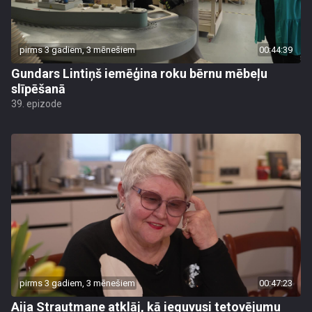
pirms 3 gadiem, 3 mēnešiem
00:44:39
Gundars Lintiņš iemēģina roku bērnu mēbeļu
slīpēšanā
39. epizode
pirms 3 gadiem, 3 mēnešiem
00:47:23
Aija Strautmane atklāj, kā ieguvusi tetovējumu