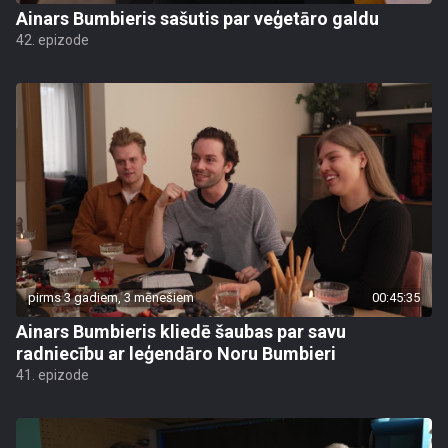
Ainars Bumbieris sašutis par veģetāro galdu
42. epizode
pirms 3 gadiem, 3 mēnešiem
00:45:35
Ainars Bumbieris kliedē šaubas par savu
radniecību ar leģendāro Noru Bumbieri
41. epizode