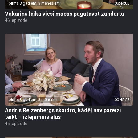
pirms 3 gadiem, 3 mēnešiem
00:44:00
Vakariņu laikā viesi mācās pagatavot zandartu
46. epizode
pirms 3 gadiem, 3 mēnešiem
00:45:58
Andris Reizenbergs skaidro, kādēļ nav pareizi
teikt – izlejamais alus
45. epizode