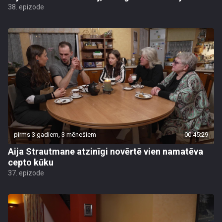
38. epizode
pirms 3 gadiem, 3 mēnešiem
00:45:29
Aija Strautmane atzinīgi novērtē vien namatēva
cepto kūku
37. epizode