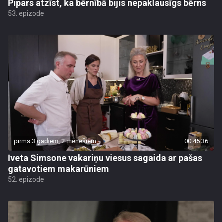
Pipars atzīst, ka bērnībā bijis nepaklausīgs bērns
53. epizode
pirms 3 gadiem, 2 mēnešiem
00:45:36
Iveta Simsone vakariņu viesus sagaida ar pašas
gatavotiem makarūniem
52. epizode