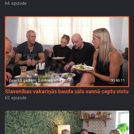
64. epizode
pirms 3 gadiem, 2 mēnešiem
00:46:11
Slavenības vakariņās bauda sāls vannā ceptu vistu
63. epizode