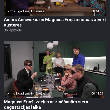
pirms 3 gadiem, 1 mēneša
00:44:58
Ainārs Ančevskis un Magnuss Eriņš iemācās atvērt
austeres
36. epizode
pirms 3 gadiem, 3 mēnešiem
00:44:59
Magnuss Eriņš izceļas ar zināšanām siera
degustācijas laikā