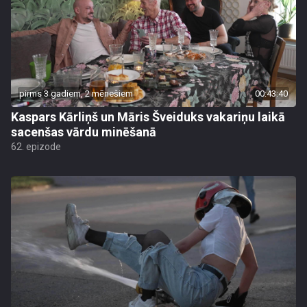
pirms 3 gadiem, 2 mēnešiem
00:43:40
Kaspars Kārliņš un Māris Šveiduks vakariņu laikā
sacenšas vārdu minēšanā
62. epizode