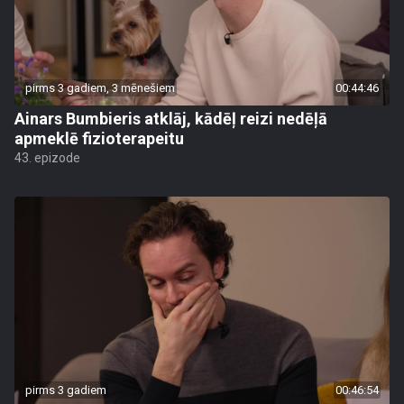
pirms 3 gadiem, 3 mēnešiem
00:44:46
Ainars Bumbieris atklāj, kādēļ reizi nedēļā
apmeklē fizioterapeitu
43. epizode
pirms 3 gadiem
00:46:54