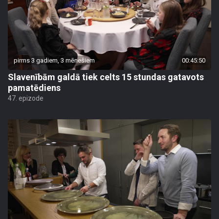
pirms 3 gadiem, 3 mēnešiem
00:45:50
Slavenībām galdā tiek celts 15 stundas gatavots
pamatēdiens
47. epizode