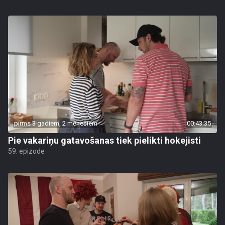
pirms 3 gadiem, 2 mēnešiem
00:43:35
Pie vakariņu gatavošanas tiek pielikti hokejisti
59. epizode