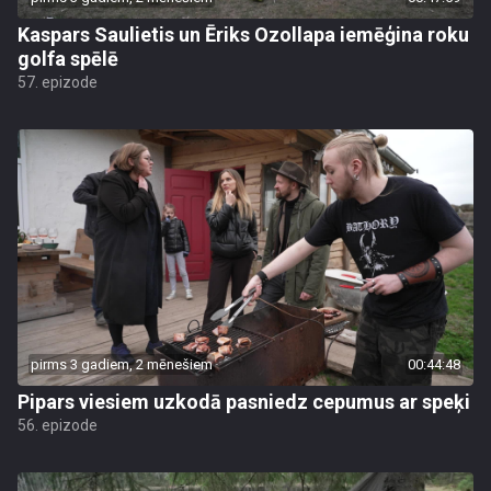
Kaspars Saulietis un Ēriks Ozollapa iemēģina roku
golfa spēlē
57. epizode
pirms 3 gadiem, 2 mēnešiem
00:44:48
Pipars viesiem uzkodā pasniedz cepumus ar speķi
56. epizode