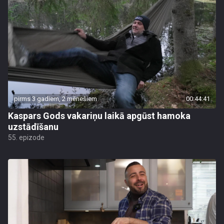
pirms 3 gadiem, 2 mēnešiem
00:44:41
Kaspars Gods vakariņu laikā apgūst hamoka
uzstādīšanu
55. epizode