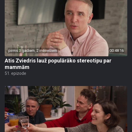
pirms 3 gadiem, 2 mēnešiem
00:48:16
Atis Zviedris lauž populārāko stereotipu par
mammām
51. epizode