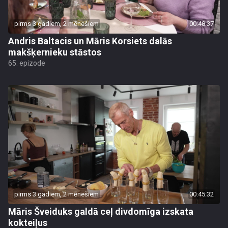
pirms 3 gadiem, 2 mēnešiem
00:48:37
Andris Baltacis un Māris Korsiets dalās
makšķernieku stāstos
65. epizode
pirms 3 gadiem, 2 mēnešiem
00:45:32
Māris Šveiduks galdā ceļ divdomīga izskata
kokteiļus