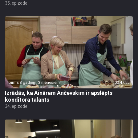
35. epizode
pirms 3 gadiem, 3 mēnešiem
00:47:55
Izrādās, ka Aināram Ančevskim ir apslēpts
konditora talants
34. epizode