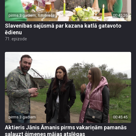
pirms 3 gadiem, 1 mēneša
00:45:26
Slavenības sajūsmā par kazana katlā gatavoto
ēdienu
71. epizode
pirms 3 gadiem
00:45:45
Aktieris Jānis Āmanis pirms vakariņām pamanās
salauzt ģimenes mājas atslēgas