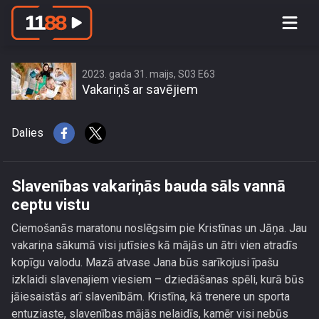
Slavenības vakariņās bauda sāls
vannā ceptu vistu
2023. gada 31. maijs, S03 E63
Vakariņš ar savējiem
Dalies
Slavenības vakariņās bauda sāls vannā
ceptu vistu
Ciemošanās maratonu noslēgsim pie Kristīnas un Jāņa. Jau
vakariņa sākumā visi jutīsies kā mājās un ātri vien atradīs
kopīgu valodu. Mazā atvase Jana būs sarīkojusi īpašu
izklaidi slavenajiem viesiem – dziedāšanas spēli, kurā būs
jāiesaistās arī slavenībām. Kristīna, kā trenere un sporta
entuziaste, slavenības mājās nelaidīs, kamēr visi nebūs