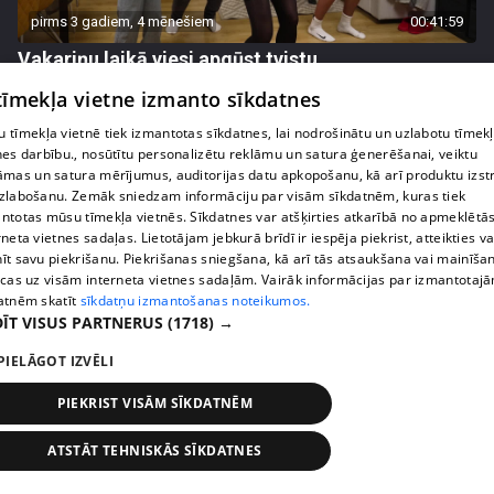
pirms 3 gadiem, 4 mēnešiem
00:41:59
Vakariņu laikā viesi apgūst tvistu
32. epizode
 tīmekļa vietne izmanto sīkdatnes
 tīmekļa vietnē tiek izmantotas sīkdatnes, lai nodrošinātu un uzlabotu tīmek
nes darbību., nosūtītu personalizētu reklāmu un satura ģenerēšanai, veiktu
āmas un satura mērījumus, auditorijas datu apkopošanu, kā arī produktu izst
zlabošanu. Zemāk sniedzam informāciju par visām sīkdatnēm, kuras tiek
ntotas mūsu tīmekļa vietnēs. Sīkdatnes var atšķirties atkarībā no apmeklētā
rneta vietnes sadaļas. Lietotājam jebkurā brīdī ir iespēja piekrist, atteikties va
īt savu piekrišanu. Piekrišanas sniegšana, kā arī tās atsaukšana vai mainīša
ecas uz visām interneta vietnes sadaļām. Vairāk informācijas par izmantotaj
atnēm skatīt
sīkdatņu izmantošanas noteikumos.
ĪT VISUS PARTNERUS
(1718) →
PIELĀGOT IZVĒLI
pirms 3 gadiem, 4 mēnešiem
00:43:10
Vakariņu namamāte Taro kārtīs zīlē, kādi ciemiņi
PIEKRIST VISĀM SĪKDATNĒM
gaidāmi
ATSTĀT TEHNISKĀS SĪKDATNES
31. epizode