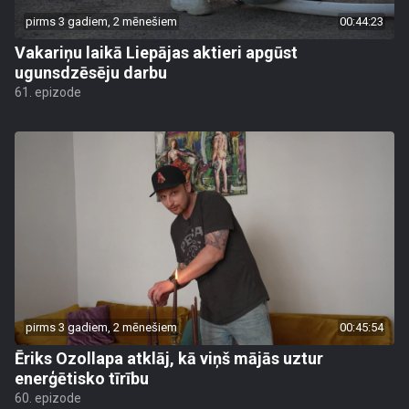
pirms 3 gadiem, 2 mēnešiem
00:44:23
Vakariņu laikā Liepājas aktieri apgūst
ugunsdzēsēju darbu
61. epizode
pirms 3 gadiem, 2 mēnešiem
00:45:54
Ēriks Ozollapa atklāj, kā viņš mājās uztur
enerģētisko tīrību
60. epizode