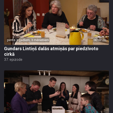
pirms 3 gadiem, 3 mēnešiem
00:02:26
Gundars Lintiņš dalās atmiņās par piedzīvoto
cirkā
37. epizode