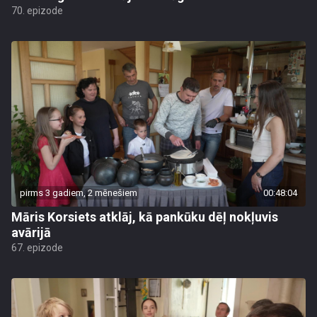
70. epizode
pirms 3 gadiem, 2 mēnešiem
00:48:04
Māris Korsiets atklāj, kā pankūku dēļ nokļuvis
avārijā
67. epizode