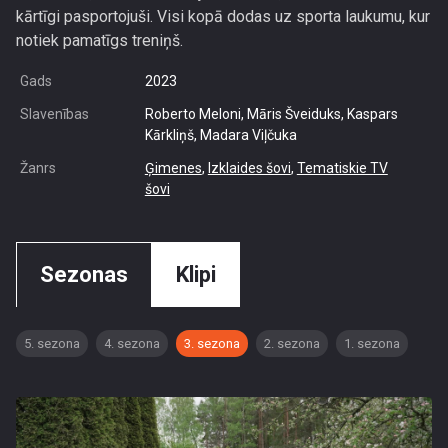
kārtīgi pasportojuši. Visi kopā dodas uz sporta laukumu, kur
notiek pamatīgs treniņš.
Gads
2023
Slavenības
Roberto Meloni, Māris Šveiduks, Kaspars
Kārkliņš, Madara Viļčuka
Žanrs
Ģimenes
,
Izklaides šovi
,
Tematiskie TV
šovi
Sezonas
Klipi
5. sezona
4. sezona
3. sezona
2. sezona
1. sezona