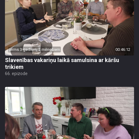
pirms 3 gadiem, 2 mēnešiem
00:46:12
Slavenības vakariņu laikā samulsina ar kāršu
trikiem
66. epizode