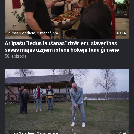
pirms 3 gadiem, 2 mēnešiem
00:49:14
Ar īpašu “ledus laušanas” dzērienu slavenības
savās mājās uzņem īstena hokeja fanu ģimene
58. epizode
pirms 3 gadiem, 2 mēnešiem
00:47:59