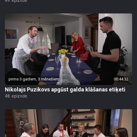
49. epizode
pirms 3 gadiem, 3 mēnešiem
00:44:32
Nikolajs Puzikovs apgūst galda klāšanas etiķeti
48. epizode