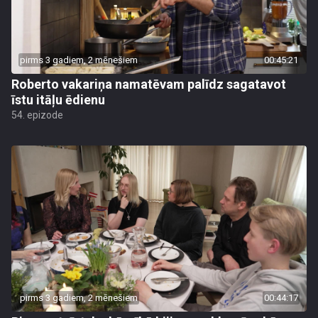
pirms 3 gadiem, 2 mēnešiem
00:45:21
Roberto vakariņa namatēvam palīdz sagatavot
īstu itāļu ēdienu
54. epizode
pirms 3 gadiem, 2 mēnešiem
00:44:17