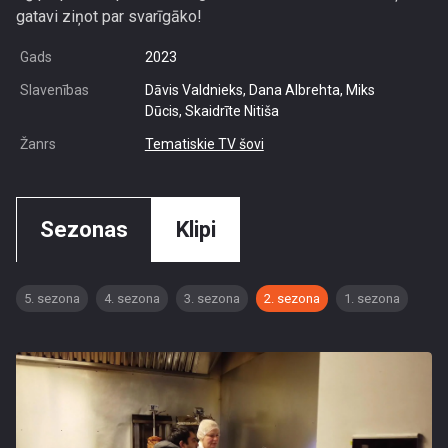
gatavi ziņot par svarīgāko!
Gads
2023
Slavenības
Dāvis Valdnieks, Dana Albrehta, Miks
Dūcis, Skaidrīte Nitiša
Žanrs
Tematiskie TV šovi
Sezonas
Klipi
5. sezona
4. sezona
3. sezona
2. sezona
1. sezona