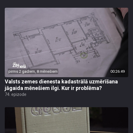
pirms 2 gadiem, 8 mēnešiem
00:26:49
Valsts zemes dienesta kadastrālā uzmērīšana
jāgaida mēnešiem ilgi. Kur ir problēma?
74. epizode