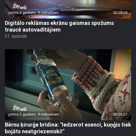
pirms 2 gadiem, 9 mēnešiem
00:28:05
Digitālo reklāmas ekrānu gaismas spožums
traucē autovadītājiem
51. epizode
pirms 2 gadiem, 9 mēnešiem
00:26:21
Bērnu ķirurģe brīdina: "Iedzerot esenci, kuņģis tiek
bojāts neatgriezeniski!"