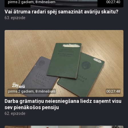
pirms 2 gadiem, 8 mēnešiem
00:27:40
Vai ātruma radari spēj samazināt avāriju skaitu?
63. epizode
pirms 2 gadiem, 8 mēnešiem
00:27:48
Darba grāmatiņu neiesniegšana liedz saņemt visu
sev pienākošos pensiju
62. epizode