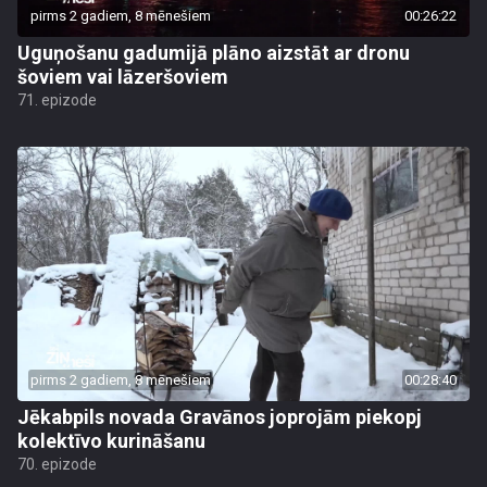
pirms 2 gadiem, 8 mēnešiem
00:26:22
Uguņošanu gadumijā plāno aizstāt ar dronu
šoviem vai lāzeršoviem
71. epizode
pirms 2 gadiem, 8 mēnešiem
00:28:40
Jēkabpils novada Gravānos joprojām piekopj
kolektīvo kurināšanu
70. epizode