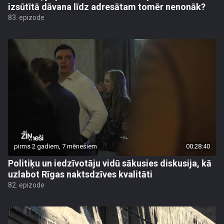
izsūtītā dāvana līdz adresātam tomēr nenonāk?
83. epizode
pirms 2 gadiem, 7 mēnešiem
00:28:40
Politiķu un iedzīvotāju vidū sākusies diskusija, kā
uzlabot Rīgas naktsdzīves kvalitāti
82. epizode