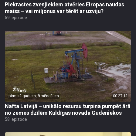
Piekrastes zvenjiekiem atvēries Eiropas naudas
maiss – vai miljonus var tērēt ar uzviju?
59. epizode
pirms 2 gadiem, 8 mēnešiem
00:27:12
Nafta Latvijā – unikālo resursu turpina pumpēt ārā
no zemes dzīlēm Kuldīgas novada Gudeniekos
58. epizode