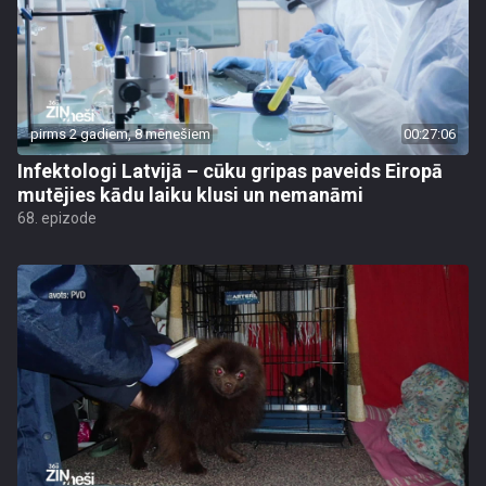
pirms 2 gadiem, 8 mēnešiem
00:27:06
Infektologi Latvijā – cūku gripas paveids Eiropā
mutējies kādu laiku klusi un nemanāmi
68. epizode