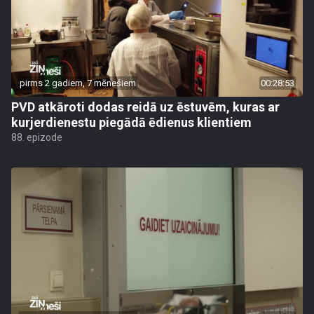
pirms 2 gadiem, 7 mēnešiem
00:28:53
PVD atkāroti dodas reidā uz ēstuvēm, kuras ar
kurjerdienestu piegādā ēdienus klientiem
88. epizode