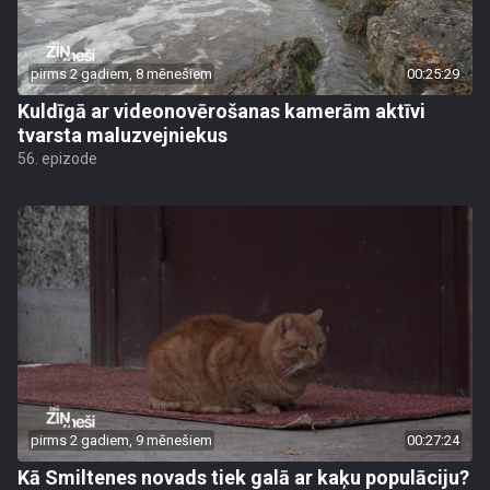
pirms 2 gadiem, 8 mēnešiem
00:25:29
Kuldīgā ar videonovērošanas kamerām aktīvi
tvarsta maluzvejniekus
56. epizode
pirms 2 gadiem, 9 mēnešiem
00:27:24
Kā Smiltenes novads tiek galā ar kaķu populāciju?