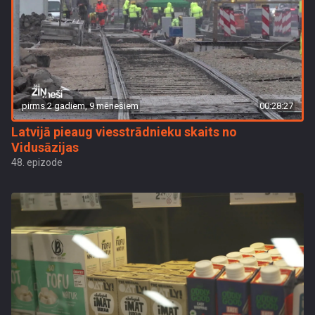
pirms 2 gadiem, 9 mēnešiem
00:28:27
Latvijā pieaug viesstrādnieku skaits no
Vidusāzijas
48. epizode