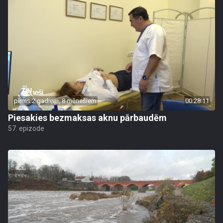
pirms 2 gadiem, 8 mēnešiem
00:28:11
Piesakies bezmaksas aknu pārbaudēm
57. epizode