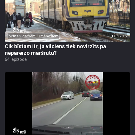
pirms 2 gadiem, 8 mēnešiem
00:27:16
Cik bīstami ir, ja vilciens tiek novirzīts pa
nepareizo maršrutu?
64. epizode