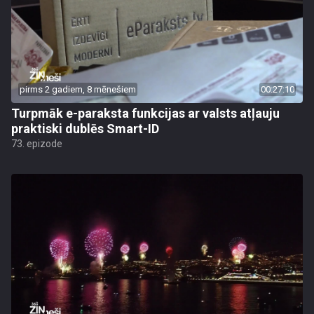
pirms 2 gadiem, 8 mēnešiem
00:27:10
Turpmāk e-paraksta funkcijas ar valsts atļauju
praktiski dublēs Smart-ID
73. epizode