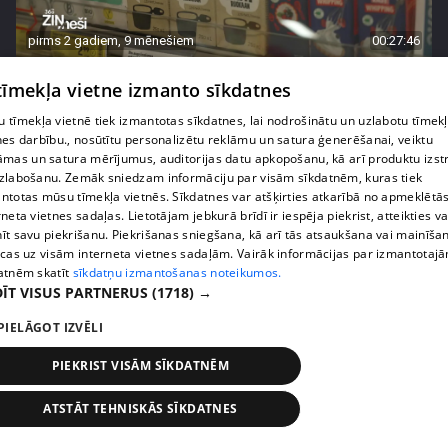
pirms 2 gadiem, 9 mēnešiem
00:27:46
Vegānie produkti – cik pieejami reģionos?
 tīmekļa vietne izmanto sīkdatnes
47. epizode
 tīmekļa vietnē tiek izmantotas sīkdatnes, lai nodrošinātu un uzlabotu tīmek
nes darbību., nosūtītu personalizētu reklāmu un satura ģenerēšanai, veiktu
āmas un satura mērījumus, auditorijas datu apkopošanu, kā arī produktu izst
zlabošanu. Zemāk sniedzam informāciju par visām sīkdatnēm, kuras tiek
ntotas mūsu tīmekļa vietnēs. Sīkdatnes var atšķirties atkarībā no apmeklētā
rneta vietnes sadaļas. Lietotājam jebkurā brīdī ir iespēja piekrist, atteikties va
īt savu piekrišanu. Piekrišanas sniegšana, kā arī tās atsaukšana vai mainīša
ecas uz visām interneta vietnes sadaļām. Vairāk informācijas par izmantotaj
atnēm skatīt
sīkdatņu izmantošanas noteikumos.
ĪT VISUS PARTNERUS
(1718) →
PIELĀGOT IZVĒLI
pirms 2 gadiem, 9 mēnešiem
00:27:42
PIEKRIST VISĀM SĪKDATNĒM
Ko darīt, ja rodas aizdomas, ka četrkājainā mīluļa
nāvē vainojama, iespējams, veterinārā klīnika?
ATSTĀT TEHNISKĀS SĪKDATNES
46. epizode