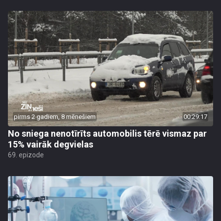
pirms 2 gadiem, 8 mēnešiem
00:29:17
No sniega nenotīrīts automobilis tērē vismaz par
15% vairāk degvielas
69. epizode