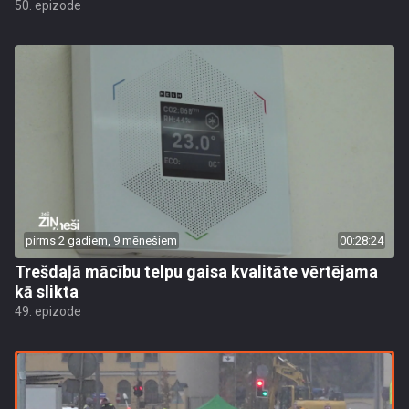
50. epizode
pirms 2 gadiem, 9 mēnešiem
00:28:24
Trešdaļā mācību telpu gaisa kvalitāte vērtējama
kā slikta
49. epizode