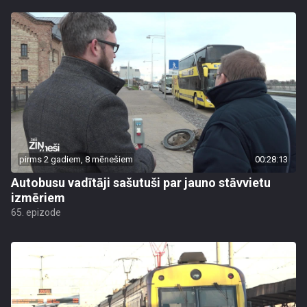
pirms 2 gadiem, 8 mēnešiem
00:28:13
Autobusu vadītāji sašutuši par jauno stāvvietu
izmēriem
65. epizode