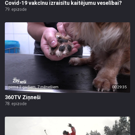
Covid-19 vakcīnu izraisītu kaitējumu veselībai?
79. epizode
pirms 2 gadiem, 7 mēnešiem
00:29:35
360TV Ziņneši
78. epizode