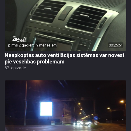
pirms 2 gadiem, 9 mēnešiem
00:25:51
Neapkoptas auto ventilācijas sistēmas var novest
pie veselības problēmām
52. epizode