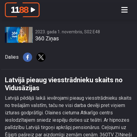
Latvijā pieaug viesstrādnieku skaits no
Vidusāzijas
2023. gada 1. novembris, S02 E48
360 Ziņas
Dalies
Latvijā pieaug viesstrādnieku skaits no
Vidusāzijas
Latvijā pēdējā laikā ievērojami pieaug viesstrādnieku skaits
no trešajām valstīm, taču ne visi darba devēji pret viņiem
izturas godprātīgi. Olaines cietuma Atkarīgo centrs
ieslodzītajiem sniedz iespēju doties uz teātri. Ar hipnozes
palīdzību Latvijā tirgoņi apkrāpj pensionārus. Ceļojumi uz
Ēģipti pašreiz par aizdomīgi zemām cenām. 360TV ZIŅneši