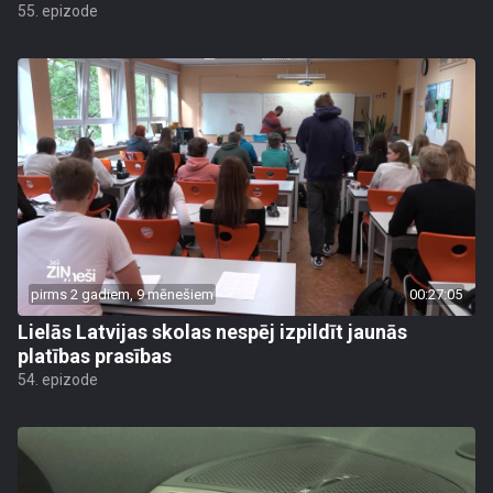
55. epizode
pirms 2 gadiem, 9 mēnešiem
00:27:05
Lielās Latvijas skolas nespēj izpildīt jaunās
platības prasības
54. epizode