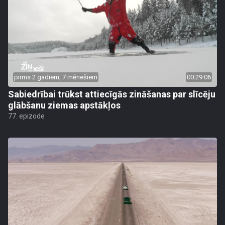
pirms 2 gadiem, 7 mēnešiem
00:29:06
Sabiedrībai trūkst attiecīgās zināšanas par slīcēju
glābšanu ziemas apstākļos
77. epizode