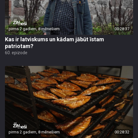
pirms 2 gadiem, 8 mēnešiem
00:28:37
Kas ir latviskums un kādam jābūt īstam
patriotam?
60. epizode
pirms 2 gadiem, 8 mēnešiem
00:28:32