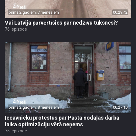
pirms 2 gadiem, 7 mēnešiem
00:29:42
Vai Latvija pārvērtīsies par nedzīvu tuksnesi?
76. epizode
pirms 2 gadiem, 8 mēnešiem
00:27:10
Iecavnieku protestus par Pasta nodaļas darba
laika optimizāciju vērā neņems
75. epizode