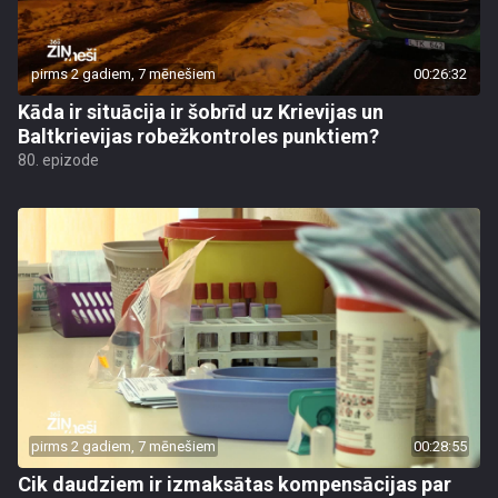
pirms 2 gadiem, 7 mēnešiem
00:26:32
Kāda ir situācija ir šobrīd uz Krievijas un
Baltkrievijas robežkontroles punktiem?
80. epizode
pirms 2 gadiem, 7 mēnešiem
00:28:55
Cik daudziem ir izmaksātas kompensācijas par