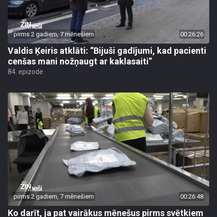
pirms 2 gadiem, 7 mēnešiem
00:26:26
Valdis Ķeiris atklāti: “Bijuši gadījumi, kad pacienti
cenšas mani nožņaugt ar kaklasaiti”
84. epizode
pirms 2 gadiem, 7 mēnešiem
00:26:48
Ko darīt, ja pat vairākus mēnešus pirms svētkiem