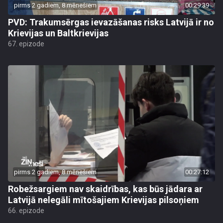
pirms 2 gadiem, 8 mēnešiem
00:29:39
PVD: Trakumsērgas ievazāšanas risks Latvijā ir no
Krievijas un Baltkrievijas
67. epizode
pirms 2 gadiem, 8 mēnešiem
00:27:12
Robežsargiem nav skaidrības, kas būs jādara ar
Latvijā nelegāli mītošajiem Krievijas pilsoņiem
66. epizode