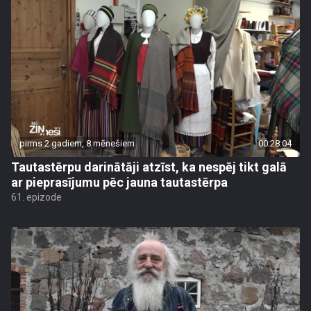
pirms 2 gadiem, 8 mēnešiem
00:28:04
Tautastērpu darinātāji atzīst, ka nespēj tikt galā
ar pieprasījumu pēc jauna tautastērpa
61. epizode