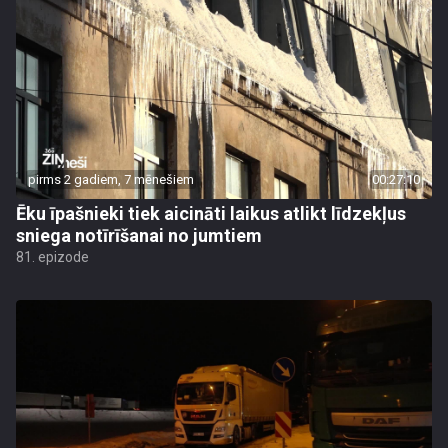
pirms 2 gadiem, 7 mēnešiem
00:27:10
Ēku īpašnieki tiek aicināti laikus atlikt līdzekļus
sniega notīrīšanai no jumtiem
81. epizode