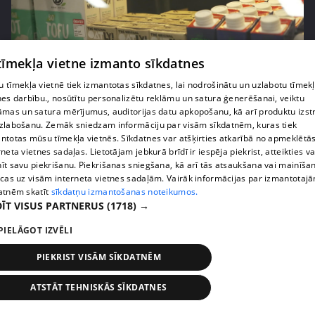
 tīmekļa vietne izmanto sīkdatnes
 tīmekļa vietnē tiek izmantotas sīkdatnes, lai nodrošinātu un uzlabotu tīmek
pirms 2 gadiem, 9 mēnešiem
00:27:46
nes darbību., nosūtītu personalizētu reklāmu un satura ģenerēšanai, veiktu
āmas un satura mērījumus, auditorijas datu apkopošanu, kā arī produktu izst
Vegānie produkti – cik pieejami reģionos?
zlabošanu. Zemāk sniedzam informāciju par visām sīkdatnēm, kuras tiek
47. epizode
ntotas mūsu tīmekļa vietnēs. Sīkdatnes var atšķirties atkarībā no apmeklētā
rneta vietnes sadaļas. Lietotājam jebkurā brīdī ir iespēja piekrist, atteikties va
īt savu piekrišanu. Piekrišanas sniegšana, kā arī tās atsaukšana vai mainīša
ecas uz visām interneta vietnes sadaļām. Vairāk informācijas par izmantotaj
atnēm skatīt
sīkdatņu izmantošanas noteikumos.
ĪT VISUS PARTNERUS
(1718) →
PIELĀGOT IZVĒLI
PIEKRIST VISĀM SĪKDATNĒM
ATSTĀT TEHNISKĀS SĪKDATNES
pirms 2 gadiem, 9 mēnešiem
00:27:42