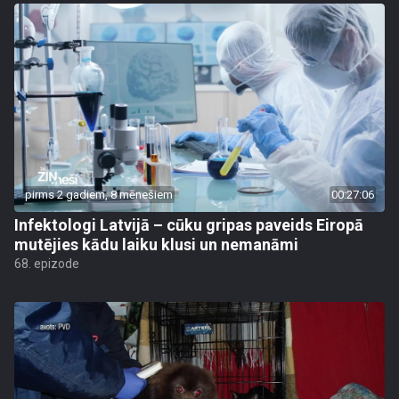
pirms 2 gadiem, 8 mēnešiem
00:27:06
Infektologi Latvijā – cūku gripas paveids Eiropā
mutējies kādu laiku klusi un nemanāmi
68. epizode