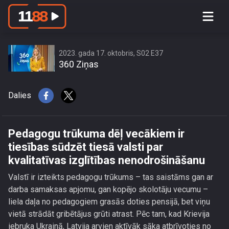
Pedagogu trūkuma dēļ vecākiem ir
tiesības sūdzēt tiesā valsti par
kvalitatīvas izglītības
nenodrošināšanu
2023. gada 17. oktobris, S02 E37
360 Ziņas
Dalies
Pedagogu trūkuma dēļ vecākiem ir
tiesības sūdzēt tiesā valsti par
kvalitatīvas izglītības nenodrošināšanu
Valstī ir izteikts pedagogu trūkums – tas saistāms gan ar
darba samaksas apjomu, gan kopējo skolotāju vecumu –
liela daļa no pedagogiem grasās doties pensijā, bet viņu
vietā strādāt gribētājus grūti atrast. Pēc tam, kad Krievija
iebruka Ukrainā, Latvija arvien aktīvāk sāka atbrīvoties no