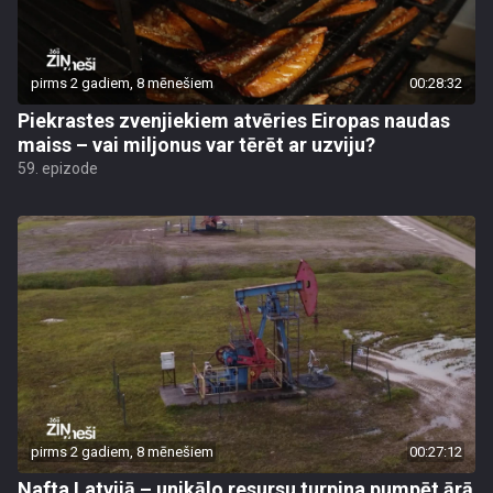
pirms 2 gadiem, 8 mēnešiem
00:28:32
Piekrastes zvenjiekiem atvēries Eiropas naudas
maiss – vai miljonus var tērēt ar uzviju?
59. epizode
pirms 2 gadiem, 8 mēnešiem
00:27:12
Nafta Latvijā – unikālo resursu turpina pumpēt ārā