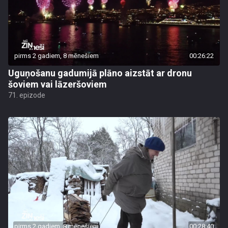
pirms 2 gadiem, 8 mēnešiem
00:26:22
Uguņošanu gadumijā plāno aizstāt ar dronu
šoviem vai lāzeršoviem
71. epizode
pirms 2 gadiem, 8 mēnešiem
00:28:40