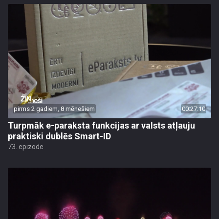
pirms 2 gadiem, 8 mēnešiem
00:27:10
Turpmāk e-paraksta funkcijas ar valsts atļauju
praktiski dublēs Smart-ID
73. epizode