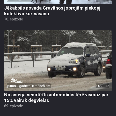
Jēkabpils novada Gravānos joprojām piekopj
kolektīvo kurināšanu
70. epizode
pirms 2 gadiem, 8 mēnešiem
00:29:17
No sniega nenotīrīts automobilis tērē vismaz par
15% vairāk degvielas
69. epizode