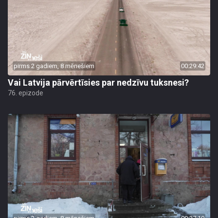
pirms 2 gadiem, 8 mēnešiem
00:29:42
Vai Latvija pārvērtīsies par nedzīvu tuksnesi?
76. epizode