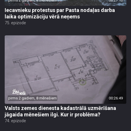
pirms 2 gadiem, 8 mēnešiem
00:27:10
Iecavnieku protestus par Pasta nodaļas darba
laika optimizāciju vērā neņems
75. epizode
pirms 2 gadiem, 8 mēnešiem
00:26:49
Valsts zemes dienesta kadastrālā uzmērīšana
jāgaida mēnešiem ilgi. Kur ir problēma?
74. epizode