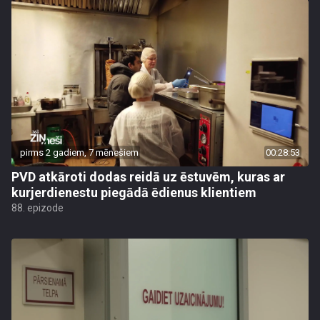
pirms 2 gadiem, 7 mēnešiem
00:28:53
PVD atkāroti dodas reidā uz ēstuvēm, kuras ar
kurjerdienestu piegādā ēdienus klientiem
88. epizode