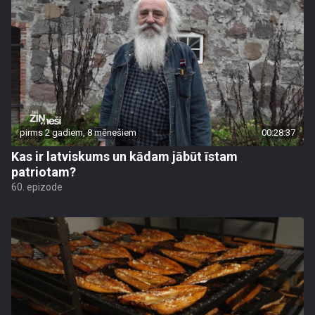
pirms 2 gadiem, 8 mēnešiem
00:28:37
Kas ir latviskums un kādam jābūt īstam
patriotam?
60. epizode