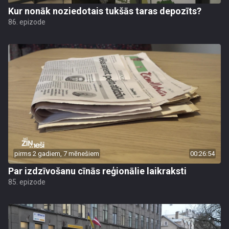
Kur nonāk noziedotais tukšās taras depozīts?
86. epizode
pirms 2 gadiem, 7 mēnešiem
00:26:54
Par izdzīvošanu cīnās reģionālie laikraksti
85. epizode