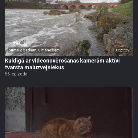
pirms 2 gadiem, 8 mēnešiem
00:25:29
Kuldīgā ar videonovērošanas kamerām aktīvi
tvarsta maluzvejniekus
56. epizode