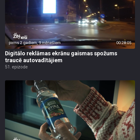
pirms 2 gadiem, 9 mēnešiem
00:28:05
Digitālo reklāmas ekrānu gaismas spožums
traucē autovadītājiem
51. epizode