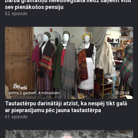
Darba grāmatiņu neiesniegšana liedz saņemt visu
sev pienākošos pensiju
62. epizode
pirms 2 gadiem, 8 mēnešiem
00:28:04
Tautastērpu darinātāji atzīst, ka nespēj tikt galā
ar pieprasījumu pēc jauna tautastērpa
61. epizode