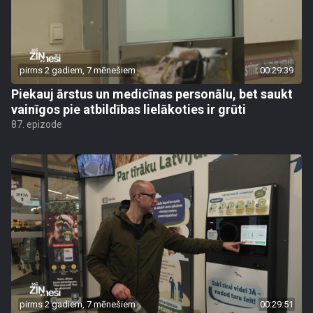
pirms 2 gadiem, 7 mēnešiem
00:29:39
Piekauj ārstus un medicīnas personālu, bet saukt
vainīgos pie atbildības lielākoties ir grūti
87. epizode
pirms 2 gadiem, 7 mēnešiem
00:29:51