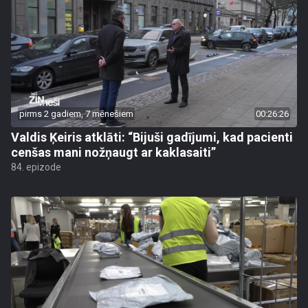
pirms 2 gadiem, 7 mēnešiem
00:26:26
Valdis Ķeiris atklāti: “Bijuši gadījumi, kad pacienti
cenšas mani nožņaugt ar kaklasaiti”
84. epizode