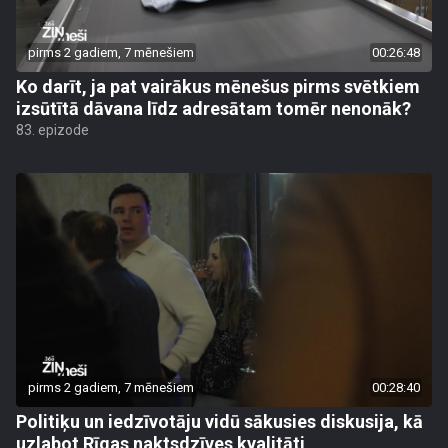
pirms 2 gadiem, 7 mēnešiem
00:26:48
Ko darīt, ja pat vairākus mēnešus pirms svētkiem
izsūtītā dāvana līdz adresātam tomēr nenonāk?
83. epizode
pirms 2 gadiem, 7 mēnešiem
00:28:40
Politiķu un iedzīvotāju vidū sākusies diskusija, kā
uzlabot Rīgas naktsdzīves kvalitāti