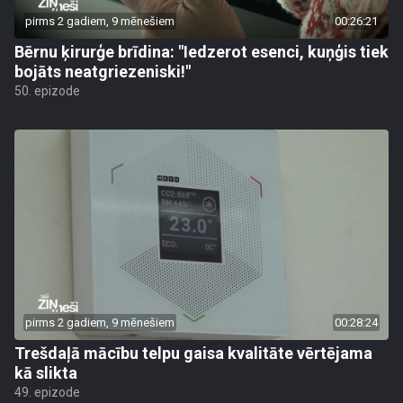
pirms 2 gadiem, 9 mēnešiem
00:26:21
Bērnu ķirurģe brīdina: "Iedzerot esenci, kuņģis tiek
bojāts neatgriezeniski!"
50. epizode
pirms 2 gadiem, 9 mēnešiem
00:28:24
Trešdaļā mācību telpu gaisa kvalitāte vērtējama
kā slikta
49. epizode