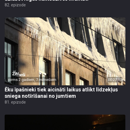
82. epizode
pirms 2 gadiem, 7 mēnešiem
00:27:10
Ēku īpašnieki tiek aicināti laikus atlikt līdzekļus
sniega notīrīšanai no jumtiem
81. epizode