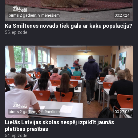
pirms 2 gadiem, 9 mēnešiem
00:27:24
Kā Smiltenes novads tiek galā ar kaķu populāciju?
55. epizode
pirms 2 gadiem, 9 mēnešiem
00:27:05
Lielās Latvijas skolas nespēj izpildīt jaunās
platības prasības
54. epizode