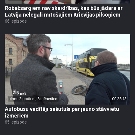
Robežsargiem nav skaidrības, kas būs jādara ar
Latvijā nelegāli mītošajiem Krievijas pilsoņiem
66. epizode
pirms 2 gadiem, 8 mēnešiem
00:28:13
Autobusu vadītāji sašutuši par jauno stāvvietu
izmēriem
65. epizode