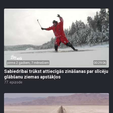
pirms 2 gadiem, 7 mēnešiem
00:29:06
Sabiedrībai trūkst attiecīgās zināšanas par slīcēju
glābšanu ziemas apstākļos
77. epizode