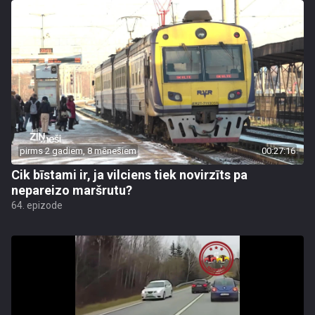
pirms 2 gadiem, 8 mēnešiem
00:27:16
Cik bīstami ir, ja vilciens tiek novirzīts pa
nepareizo maršrutu?
64. epizode