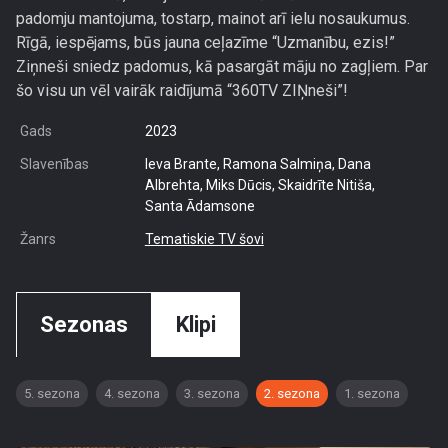
padomju mantojuma, tostarp, mainot arī ielu nosaukumus.
Rīgā, iespējams, būs jauna ceļazīme “Uzmanību, ezis!”
Ziņneši sniedz padomus, kā pasargāt māju no zagļiem. Par
šo visu un vēl vairāk raidījumā “360TV ZIŅneši”!
Gads
2023
Slavenības
Ieva Brante, Ramona Salmiņa, Dana
Albrehta, Miks Dūcis, Skaidrīte Nitiša,
Santa Ādamsone
Žanrs
Tematiskie TV šovi
Sezonas
Klipi
5. sezona
4. sezona
3. sezona
2. sezona
1. sezona