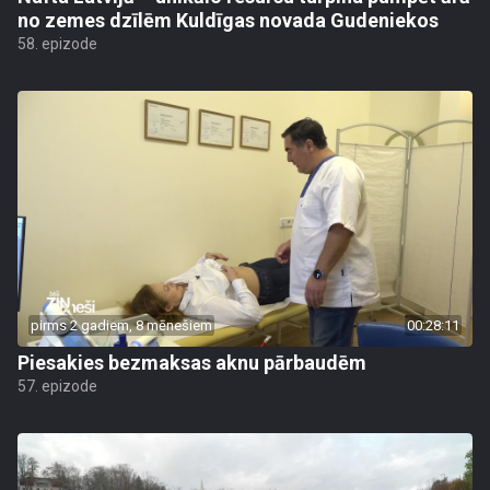
no zemes dzīlēm Kuldīgas novada Gudeniekos
58. epizode
pirms 2 gadiem, 8 mēnešiem
00:28:11
Piesakies bezmaksas aknu pārbaudēm
57. epizode