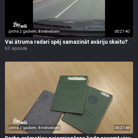
pirms 2 gadiem, 8 mēnešiem
00:27:40
Vai ātruma radari spēj samazināt avāriju skaitu?
63. epizode
pirms 2 gadiem, 8 mēnešiem
00:27:48