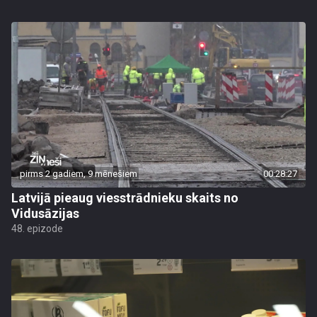
pirms 2 gadiem, 9 mēnešiem
00:28:27
Latvijā pieaug viesstrādnieku skaits no
Vidusāzijas
48. epizode