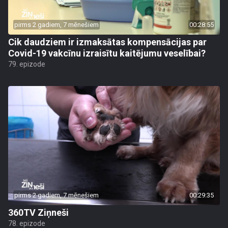
pirms 2 gadiem, 7 mēnešiem
00:28:55
Cik daudziem ir izmaksātas kompensācijas par
Covid-19 vakcīnu izraisītu kaitējumu veselībai?
79. epizode
pirms 2 gadiem, 7 mēnešiem
00:29:35
360TV Ziņneši
78. epizode