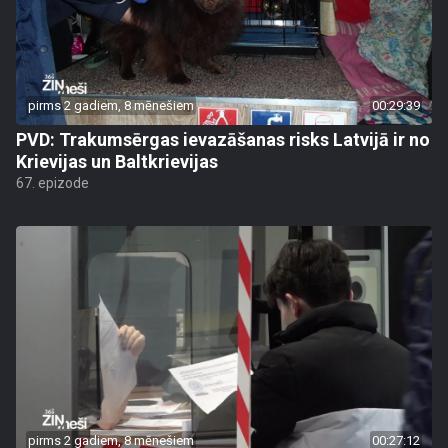
pirms 2 gadiem, 8 mēnešiem
00:29:39
PVD: Trakumsērgas ievazāšanas risks Latvijā ir no
Krievijas un Baltkrievijas
67. epizode
pirms 2 gadiem, 8 mēnešiem
00:27:12