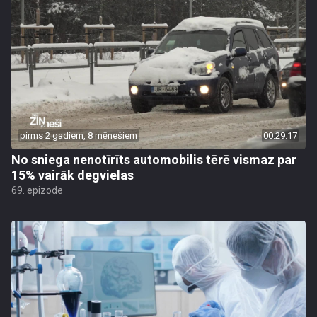
pirms 2 gadiem, 8 mēnešiem
00:29:17
No sniega nenotīrīts automobilis tērē vismaz par
15% vairāk degvielas
69. epizode