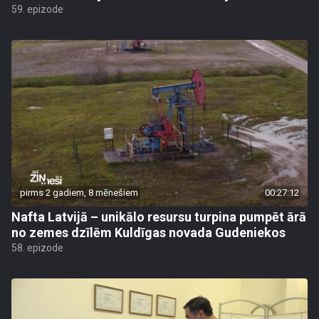
59. epizode
pirms 2 gadiem, 8 mēnešiem
00:27:12
Nafta Latvijā – unikālo resursu turpina pumpēt ārā
no zemes dzīlēm Kuldīgas novada Gudeniekos
58. epizode