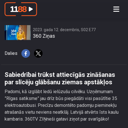
Sabiedrībai trūkst attiecīgās zināšanas
par slīcēju glābšanu ziemas apstākļos
2023. gada 12. decembris, S02 E77
360 Ziņas
Dalies
Sabiedrībai trūkst attiecīgās zināšanas
par slīcēju glābšanu ziemas apstākļos
Padomi, kā izglābt ledū ielūzušu cilvēku. Uzņēmumam
”Rīgas satiksme” jau drīz būs piegādāti visi pasūtītie 35
elektroautobusi. Precīzu demontēto padomju pieminekļu
atrašanās vietu neviens neatklāj. Latvijā atvērts īsts kaulu
kambaris. 360TV ZIŅneši gatavi ziņot par svarīgāko!