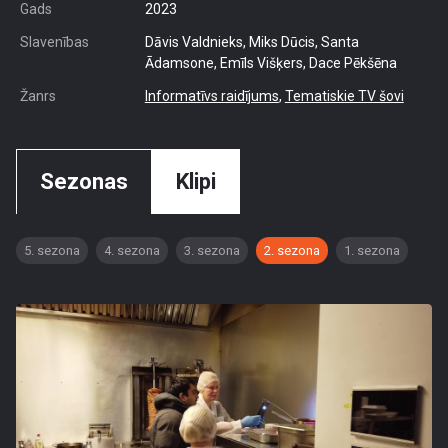
Gads
2023
Slavenības
Dāvis Valdnieks, Miks Dūcis, Santa
Ādamsone, Emīls Višķers, Dace Pēkšēna
Žanrs
Informatīvs raidījums
,
Tematiskie TV šovi
Sezonas
Klipi
5. sezona
4. sezona
3. sezona
2. sezona
1. sezona