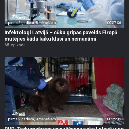
pirms 2 gadiem, 8 mēnešiem
00:27:06
Infektologi Latvijā – cūku gripas paveids Eiropā
mutējies kādu laiku klusi un nemanāmi
68. epizode
pirms 2 gadiem, 8 mēnešiem
00:29:39
PVD: Trakumsērgas ievazāšanas risks Latvijā ir no