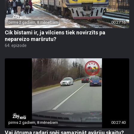
pirms 2 gadiem, 8 mēnešiem
00:27:16
Cik bīstami ir, ja vilciens tiek novirzīts pa
nepareizo maršrutu?
64. epizode
pirms 2 gadiem, 8 mēnešiem
00:27:40
Vai ātruma radari spēj samazināt avāriju skaitu?