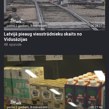
pirms 2 gadiem, 9 mēnešiem
00:28:27
Latvijā pieaug viesstrādnieku skaits no
Vidusāzijas
48. epizode
pirms 2 gadiem, 9 mēnešiem
00:27:46