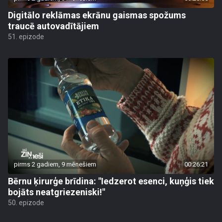
Digitālo reklāmas ekrānu gaismas spožums
traucē autovadītājiem
51. epizode
pirms 2 gadiem, 9 mēnešiem
00:26:21
Bērnu ķirurģe brīdina: "Iedzerot esenci, kuņģis tiek
bojāts neatgriezeniski!"
50. epizode