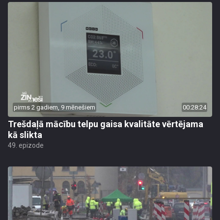
pirms 2 gadiem, 9 mēnešiem
00:28:24
Trešdaļā mācību telpu gaisa kvalitāte vērtējama
kā slikta
49. epizode