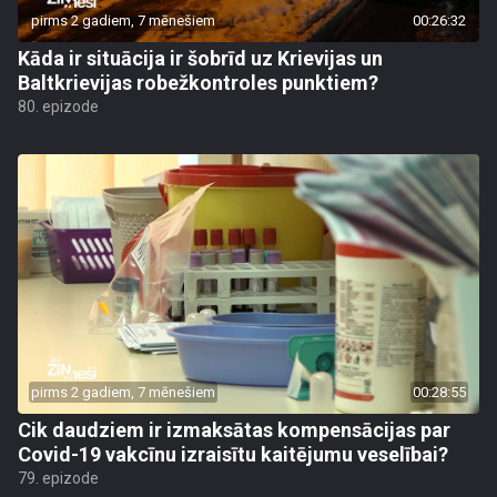
pirms 2 gadiem, 7 mēnešiem
00:26:32
Kāda ir situācija ir šobrīd uz Krievijas un
Baltkrievijas robežkontroles punktiem?
80. epizode
pirms 2 gadiem, 7 mēnešiem
00:28:55
Cik daudziem ir izmaksātas kompensācijas par
Covid-19 vakcīnu izraisītu kaitējumu veselībai?
79. epizode