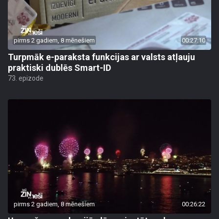
pirms 2 gadiem, 8 mēnešiem
00:27:10
Turpmāk e-paraksta funkcijas ar valsts atļauju
praktiski dublēs Smart-ID
73. epizode
pirms 2 gadiem, 8 mēnešiem
00:26:22