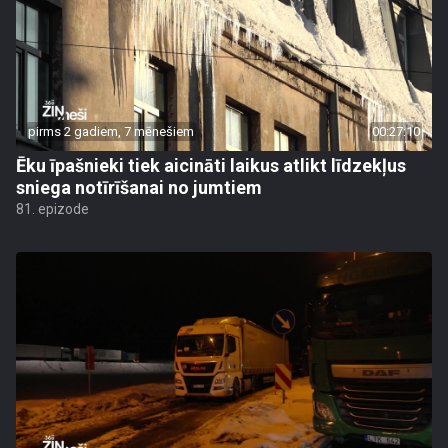
pirms 2 gadiem, 7 mēnešiem
00:27:10
Ēku īpašnieki tiek aicināti laikus atlikt līdzekļus
sniega notīrīšanai no jumtiem
81. epizode