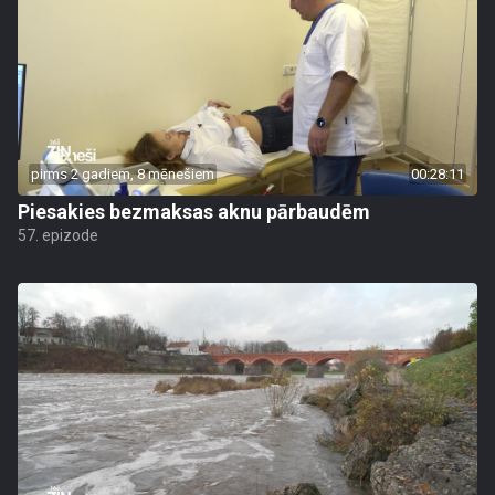
pirms 2 gadiem, 8 mēnešiem
00:28:11
Piesakies bezmaksas aknu pārbaudēm
57. epizode