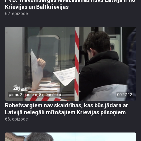
Krievijas un Baltkrievijas
67. epizode
pirms 2 gadiem, 8 mēnešiem
00:27:12
Robežsargiem nav skaidrības, kas būs jādara ar
Latvijā nelegāli mītošajiem Krievijas pilsoņiem
66. epizode