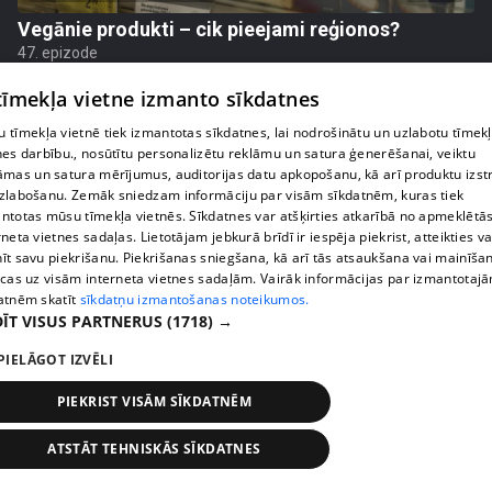
Vegānie produkti – cik pieejami reģionos?
47. epizode
 tīmekļa vietne izmanto sīkdatnes
 tīmekļa vietnē tiek izmantotas sīkdatnes, lai nodrošinātu un uzlabotu tīmek
nes darbību., nosūtītu personalizētu reklāmu un satura ģenerēšanai, veiktu
āmas un satura mērījumus, auditorijas datu apkopošanu, kā arī produktu izst
zlabošanu. Zemāk sniedzam informāciju par visām sīkdatnēm, kuras tiek
ntotas mūsu tīmekļa vietnēs. Sīkdatnes var atšķirties atkarībā no apmeklētā
rneta vietnes sadaļas. Lietotājam jebkurā brīdī ir iespēja piekrist, atteikties va
īt savu piekrišanu. Piekrišanas sniegšana, kā arī tās atsaukšana vai mainīša
ecas uz visām interneta vietnes sadaļām. Vairāk informācijas par izmantotaj
atnēm skatīt
sīkdatņu izmantošanas noteikumos.
ĪT VISUS PARTNERUS
(1718) →
pirms 2 gadiem, 9 mēnešiem
00:27:42
PIELĀGOT IZVĒLI
Ko darīt, ja rodas aizdomas, ka četrkājainā mīluļa
nāvē vainojama, iespējams, veterinārā klīnika?
PIEKRIST VISĀM SĪKDATNĒM
46. epizode
ATSTĀT TEHNISKĀS SĪKDATNES