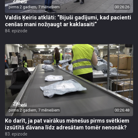
pirms 2 gadiem, 7 mēnešiem
00:26:26
Valdis Ķeiris atklāti: “Bijuši gadījumi, kad pacienti
cenšas mani nožņaugt ar kaklasaiti”
84. epizode
pirms 2 gadiem, 7 mēnešiem
00:26:48
Ko darīt, ja pat vairākus mēnešus pirms svētkiem
izsūtītā dāvana līdz adresātam tomēr nenonāk?
83. epizode