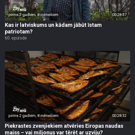
pirms 2 gadiem, 8 mēnešiem
00:28:37
Kas ir latviskums un kādam jābūt īstam
patriotam?
60. epizode
pirms 2 gadiem, 8 mēnešiem
00:28:32
Piekrastes zvenjiekiem atvēries Eiropas naudas
maiss – vai miljonus var tērēt ar uzviju?