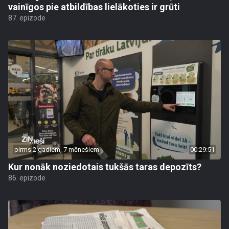
vainīgos pie atbildības lielākoties ir grūti
87. epizode
pirms 2 gadiem, 7 mēnešiem
00:29:51
Kur nonāk noziedotais tukšās taras depozīts?
86. epizode