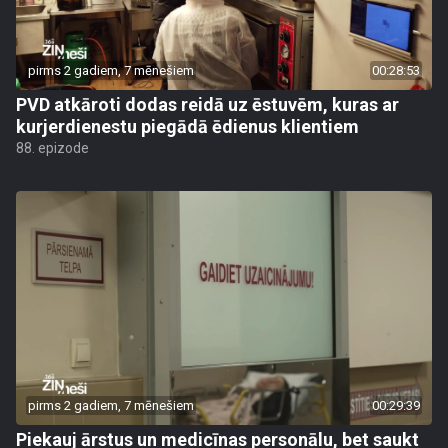
pirms 2 gadiem, 7 mēnešiem
00:28:53
PVD atkāroti dodas reidā uz ēstuvēm, kuras ar
kurjerdienestu piegādā ēdienus klientiem
88. epizode
pirms 2 gadiem, 7 mēnešiem
00:29:39
Piekauj ārstus un medicīnas personālu, bet saukt