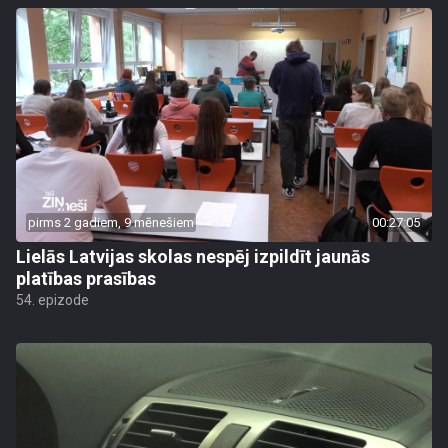
pirms 2 gadiem, 9 mēnešiem
00:27:05
Lielās Latvijas skolas nespēj izpildīt jaunās
platības prasības
54. epizode