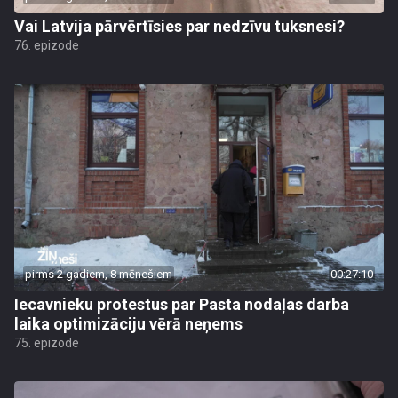
Vai Latvija pārvērtīsies par nedzīvu tuksnesi?
76. epizode
pirms 2 gadiem, 8 mēnešiem
00:27:10
Iecavnieku protestus par Pasta nodaļas darba
laika optimizāciju vērā neņems
75. epizode