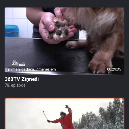
pirms 2 gadiem, 7 mēnešiem
00:29:35
360TV Ziņneši
78. epizode