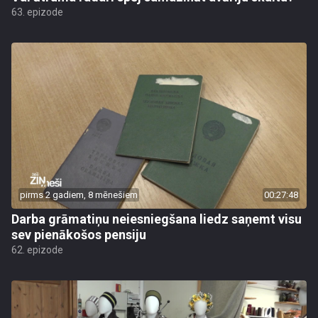
63. epizode
pirms 2 gadiem, 8 mēnešiem
00:27:48
Darba grāmatiņu neiesniegšana liedz saņemt visu
sev pienākošos pensiju
62. epizode