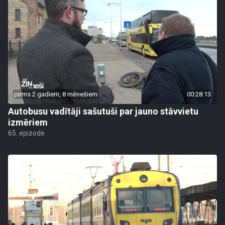
pirms 2 gadiem, 8 mēnešiem
00:28:13
Autobusu vadītāji sašutuši par jauno stāvvietu
izmēriem
65. epizode