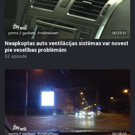
pirms 2 gadiem, 9 mēnešiem
00:25:51
Neapkoptas auto ventilācijas sistēmas var novest
pie veselības problēmām
52. epizode
pirms 2 gadiem, 9 mēnešiem
00:28:05