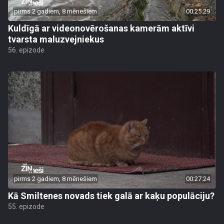
pirms 2 gadiem, 8 mēnešiem
00:25:29
Kuldīgā ar videonovērošanas kamerām aktīvi
tvarsta maluzvejniekus
56. epizode
pirms 2 gadiem, 8 mēnešiem
00:27:24
Kā Smiltenes novads tiek galā ar kaķu populāciju?
55. epizode