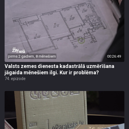
pirms 2 gadiem, 8 mēnešiem
00:26:49
Valsts zemes dienesta kadastrālā uzmērīšana
jāgaida mēnešiem ilgi. Kur ir problēma?
74. epizode