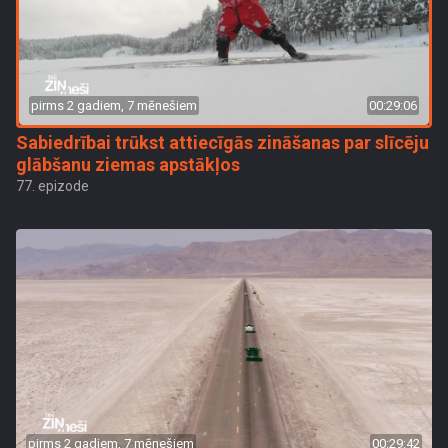
pirms 2 gadiem, 7 mēnešiem
00:29:06
Sabiedrībai trūkst attiecīgās zināšanas par slīcēju
glābšanu ziemas apstākļos
77. epizode
pirms 2 gadiem, 7 mēnešiem
00:29:42