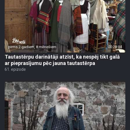
pirms 2 gadiem, 8 mēnešiem
00:28:04
Tautastērpu darinātāji atzīst, ka nespēj tikt galā
ar pieprasījumu pēc jauna tautastērpa
61. epizode