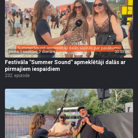
pirms 1 nedēļas, 2 dienām
00:03:06
Festivāla "Summer Sound" apmeklētāji dalās ar
pirmajiem iespaidiem
232. epizode