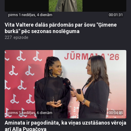
pirms 1 nedēļas, 4 dienām
00:01:31
Vita Valtere dalās pārdomās par šovu "Ģimene
burkā" pēc sezonas noslēguma
227. epizode
pirms 1 nedēļas, 6 dienām
00:04:05
Aminata ir pagodināta, ka viņas uzstāšanos vēroja
arī Alla Pugačova