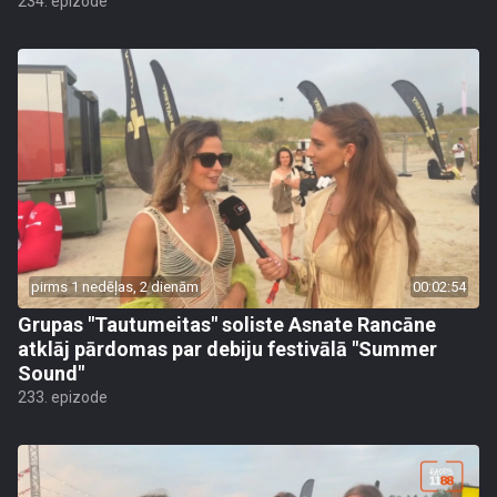
234. epizode
pirms 1 nedēļas, 2 dienām
00:02:54
Grupas "Tautumeitas" soliste Asnate Rancāne
atklāj pārdomas par debiju festivālā "Summer
Sound"
233. epizode