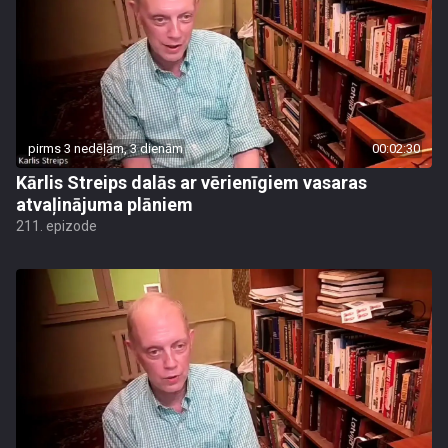
pirms 3 nedēļām, 3 dienām
00:02:30
Kārlis Streips dalās ar vērienīgiem vasaras
atvaļinājuma plāniem
211. epizode