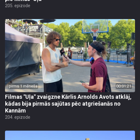
205. epizode
pirms 1 mēneša
00:01:21
Filmas "Uļa" zvaigzne Kārlis Arnolds Avots atklāj,
kādas bija pirmās sajūtas pēc atgriešanās no
Kannām
204. epizode