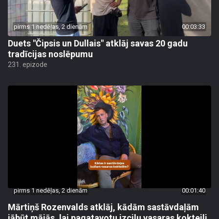
pirms 1 nedēļas, 2 dienām
00:03:33
Duets "Čipsis un Dullais" atklāj savas 20 gadu
tradīcijas noslēpumu
231. epizode
pirms 1 nedēļas, 2 dienām
00:01:40
Mārtiņš Rozenvalds atklāj, kādām sastāvdaļām
jābūt mājās, lai pagatavotu izcilu vasaras kokteili