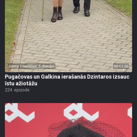
pirms 1 nedēļas, 6 dienām
00:01:36
Pugačovas un Galkina ierašanās Dzintaros izsauc
īstu ažiotāžu
224. epizode