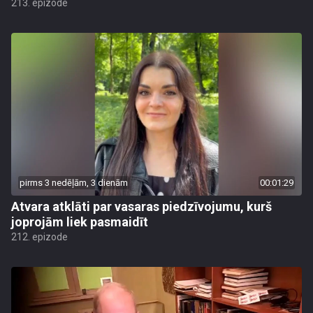
213. epizode
pirms 3 nedēļām, 3 dienām
00:01:29
Atvara atklāti par vasaras piedzīvojumu, kurš
joprojām liek pasmaidīt
212. epizode