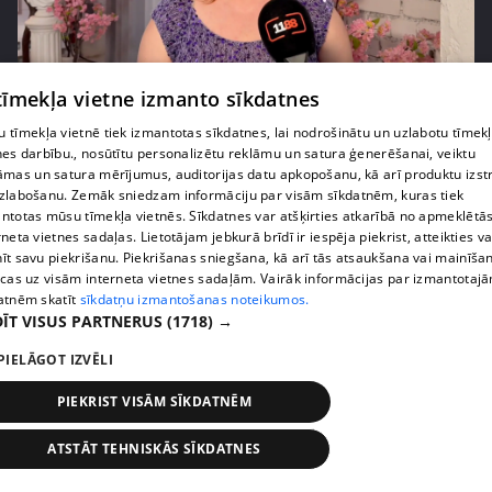
pirms 1 mēneša, 3 nedēļām
00:04:26
 tīmekļa vietne izmanto sīkdatnes
"Caur ērkšķiem uz..." jaunās sezonas dalībniece
 tīmekļa vietnē tiek izmantotas sīkdatnes, lai nodrošinātu un uzlabotu tīmek
Skaidrīte atklāj, ka nezina, kurš viņu pieteicis
nes darbību., nosūtītu personalizētu reklāmu un satura ģenerēšanai, veiktu
projektam
āmas un satura mērījumus, auditorijas datu apkopošanu, kā arī produktu izst
202. epizode
zlabošanu. Zemāk sniedzam informāciju par visām sīkdatnēm, kuras tiek
ntotas mūsu tīmekļa vietnēs. Sīkdatnes var atšķirties atkarībā no apmeklētā
rneta vietnes sadaļas. Lietotājam jebkurā brīdī ir iespēja piekrist, atteikties va
īt savu piekrišanu. Piekrišanas sniegšana, kā arī tās atsaukšana vai mainīša
ecas uz visām interneta vietnes sadaļām. Vairāk informācijas par izmantotaj
atnēm skatīt
sīkdatņu izmantošanas noteikumos.
ĪT VISUS PARTNERUS
(1718) →
PIELĀGOT IZVĒLI
PIEKRIST VISĀM SĪKDATNĒM
ATSTĀT TEHNISKĀS SĪKDATNES
pirms 1 mēneša, 4 nedēļām
00:01:18