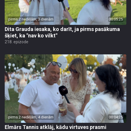
pirms 2 nedēļām, 3 dienām
00:05:25
Dita Grauda iesaka, ko darīt, ja pirms pasākuma
šķiet, ka "nav ko vilkt"
218. epizode
pirms 2 nedēļām, 4 dienām
00:04:25
Elmārs Tannis atklāj, kādu virtuves prasmi