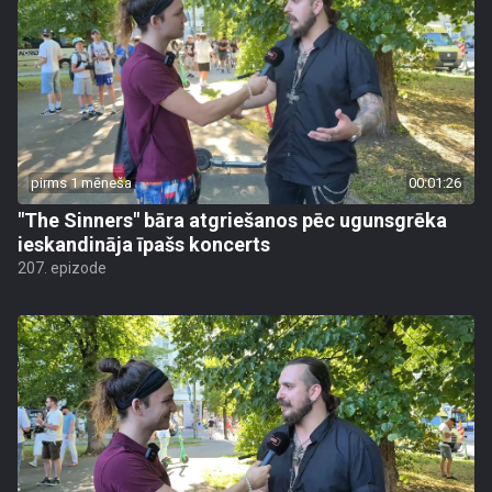
pirms 1 mēneša
00:01:26
"The Sinners" bāra atgriešanos pēc ugunsgrēka
ieskandināja īpašs koncerts
207. epizode