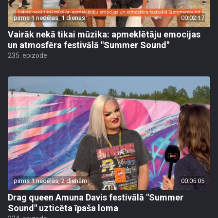
pirms 1 nedēļas, 1 dienas
00:02:17
Vairāk nekā tikai mūzika: apmeklētāju emocijas
un atmosfēra festivālā "Summer Sound"
235. epizode
pirms 1 nedēļas, 2 dienām
00:05:05
Drag queen Amuna Davis festivālā "Summer
Sound" uzticēta īpaša loma