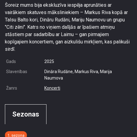
Šoreiz mums bija ekskluzīva iespēja aprunāties ar
vairākiem skatuves māksliniekiem – Markus Riva kopā ar
Talsu Balto kori, Dināru Rudāni, Mariju Naumovu un grupu
"Citi zēni". Katrs no viņiem dalījās ar īpašiem atmiņu
stāstiem par sadarbību ar Laimu – gan pirmajiem
kopīgajiem koncertiem, gan aizkulišu mirkļiem, kas palikuši
sirdī.
Gads
2025
Slavenības
Dināra Rudāne, Markus Riva, Marija
Naumova
Žanrs
Koncerti
Sezonas
1. sezona