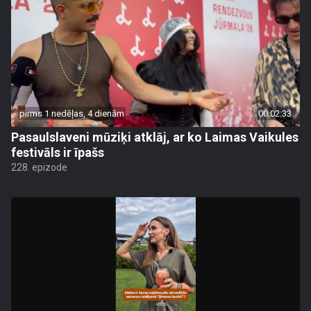
pirms 1 nedēļas, 4 dienām
00:02:33
Pasaulslaveni mūziķi atklāj, ar ko Laimas Vaikules
festivāls ir īpašs
228. epizode