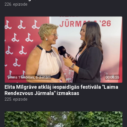
226. epizode
pirms 1 nedēļas, 6 dienām
00:06:55
Elita Mīlgrāve atklāj iespaidīgās festivāla "Laima
Rendezvous Jūrmala" izmaksas
225. epizode