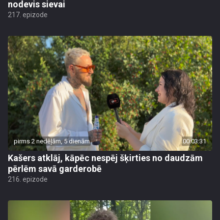
nodevis sievai
217. epizode
pirms 2 nedēļām, 5 dienām
00:03:31
Kašers atklāj, kāpēc nespēj šķirties no daudzām
pērlēm savā garderobē
216. epizode