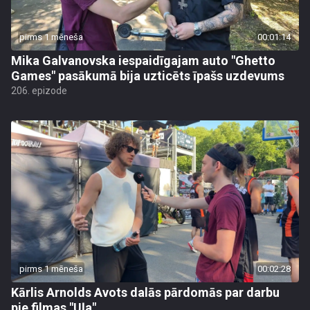
pirms 1 mēneša
00:01:14
Mika Galvanovska iespaidīgajam auto "Ghetto
Games" pasākumā bija uzticēts īpašs uzdevums
206. epizode
pirms 1 mēneša
00:02:28
Kārlis Arnolds Avots dalās pārdomās par darbu
pie filmas "Uļa"