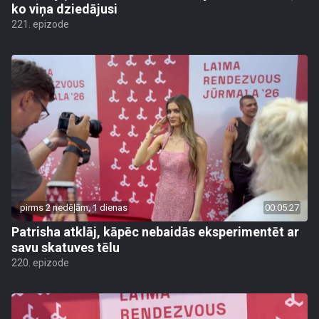
ko viņa dziedājusi
221. epizode
pirms 2 nedēļām, 1 dienas
00:05:27
Patrisha atklāj, kāpēc nebaidās eksperimentēt ar
savu skatuves tēlu
220. epizode