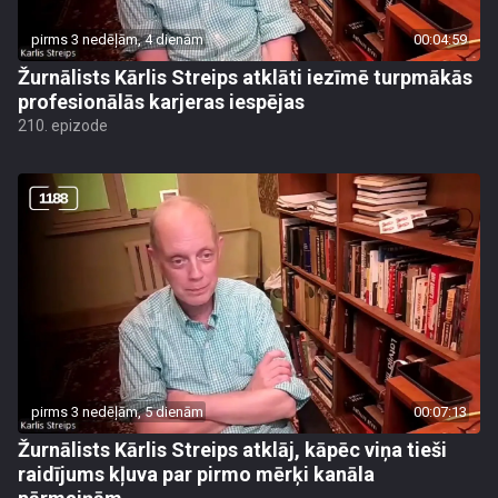
pirms 3 nedēļām, 4 dienām
00:04:59
Žurnālists Kārlis Streips atklāti iezīmē turpmākās
profesionālās karjeras iespējas
210. epizode
pirms 3 nedēļām, 5 dienām
00:07:13
Žurnālists Kārlis Streips atklāj, kāpēc viņa tieši
raidījums kļuva par pirmo mērķi kanāla