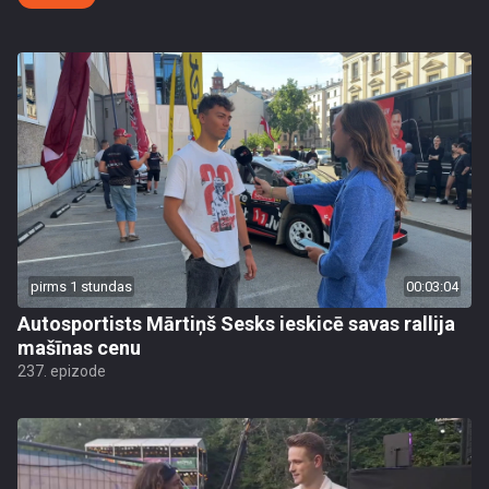
pirms 1 stundas
00:03:04
Autosportists Mārtiņš Sesks ieskicē savas rallija
mašīnas cenu
237. epizode