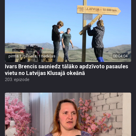
pirms 1 mēneša, 1 nedēļas
00:04:04
Ivars Brencis sasniedz tālāko apdzīvoto pasaules
vietu no Latvijas Klusajā okeānā
203. epizode