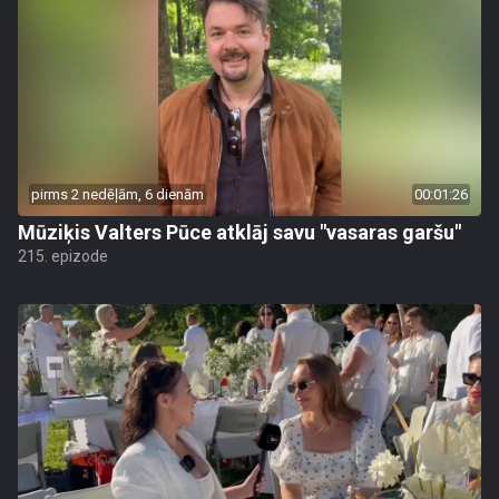
pirms 2 nedēļām, 6 dienām
00:01:26
Mūziķis Valters Pūce atklāj savu "vasaras garšu"
215. epizode