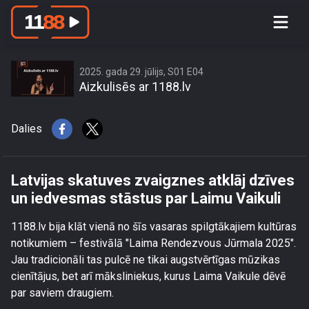
Latvijas skatuves zvaigznes atklāj
dzīves un iedvesmas stāstus par
Laimu Vaikuli
2025. gada 29. jūlijs, S01 E04
Aizkulisēs ar 1188.lv
Dalies
Latvijas skatuves zvaigznes atklāj dzīves
un iedvesmas stāstus par Laimu Vaikuli
1188.lv bija klāt vienā no šīs vasaras spilgtākajiem kultūras
notikumiem – festivālā "Laima Rendezvous Jūrmala 2025".
Jau tradicionāli tas pulcē ne tikai augstvērtīgas mūzikas
cienītājus, bet arī māksliniekus, kurus Laima Vaikule dēvē
par saviem draugiem.