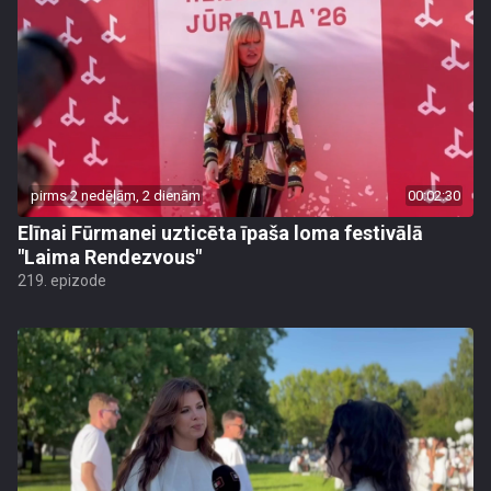
pirms 2 nedēļām, 2 dienām
00:02:30
Elīnai Fūrmanei uzticēta īpaša loma festivālā
"Laima Rendezvous"
219. epizode