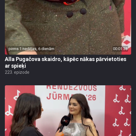
pirms 1 nedēļas, 6 dienām
00:01:38
Alla Pugačova skaidro, kāpēc nākas pārvietoties
ar spieķi
223. epizode