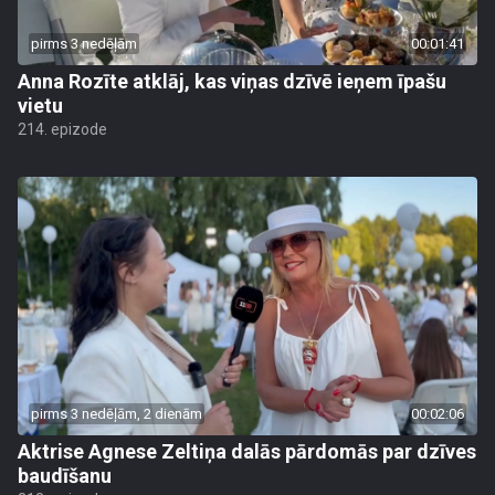
pirms 3 nedēļām
00:01:41
Anna Rozīte atklāj, kas viņas dzīvē ieņem īpašu
vietu
214. epizode
pirms 3 nedēļām, 2 dienām
00:02:06
Aktrise Agnese Zeltiņa dalās pārdomās par dzīves
baudīšanu