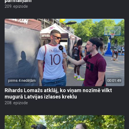
pārmaiņām
209. epizode
pirms 4 nedēļām
00:01:49
Rihards Lomažs atklāj, ko viņam nozīmē vilkt
mugurā Latvijas izlases kreklu
208. epizode