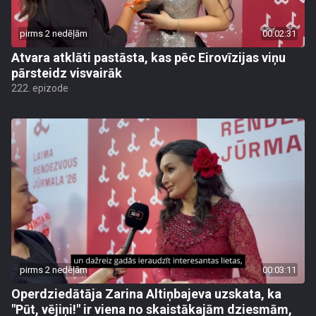
pirms 2 nedēļām
00:02:31
Atvara atklāti pastāsta, kas pēc Eirovīzijas viņu
pārsteidz visvairāk
222. epizode
pirms 2 nedēļām
00:03:11
Operdziedātāja Zarina Altiņbajeva uzskata, ka
"Pūt, vējiņi!" ir viena no skaistākajām dziesmām,