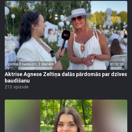
pirms 3 nedēļām, 2 dienām
00:02:06
Aktrise Agnese Zeltiņa dalās pārdomās par dzīves
baudīšanu
213. epizode