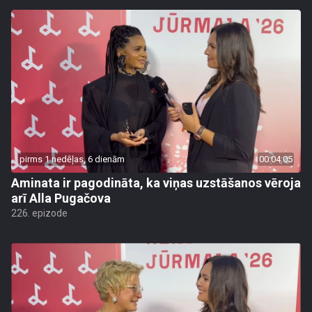
pirms 1 nedēļas, 6 dienām
00:04:05
Aminata ir pagodināta, ka viņas uzstāšanos vēroja
arī Alla Pugačova
226. epizode