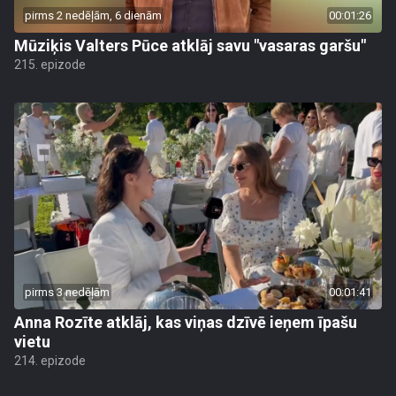
pirms 2 nedēļām, 6 dienām
00:01:26
Mūziķis Valters Pūce atklāj savu "vasaras garšu"
215. epizode
pirms 3 nedēļām
00:01:41
Anna Rozīte atklāj, kas viņas dzīvē ieņem īpašu
vietu
214. epizode