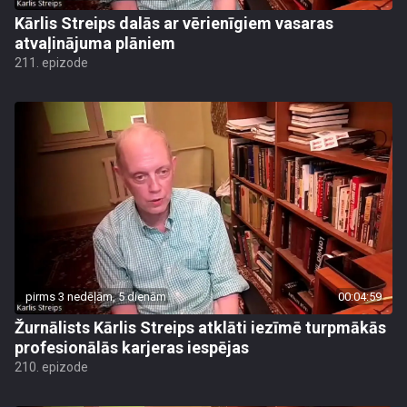
Kārlis Streips dalās ar vērienīgiem vasaras
atvaļinājuma plāniem
211. epizode
pirms 3 nedēļām, 5 dienām
00:04:59
Žurnālists Kārlis Streips atklāti iezīmē turpmākās
profesionālās karjeras iespējas
210. epizode