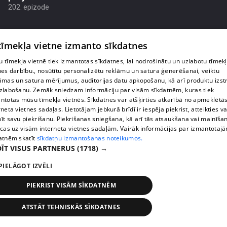
202. epizode
 tīmekļa vietne izmanto sīkdatnes
 tīmekļa vietnē tiek izmantotas sīkdatnes, lai nodrošinātu un uzlabotu tīmek
nes darbību., nosūtītu personalizētu reklāmu un satura ģenerēšanai, veiktu
āmas un satura mērījumus, auditorijas datu apkopošanu, kā arī produktu izst
zlabošanu. Zemāk sniedzam informāciju par visām sīkdatnēm, kuras tiek
ntotas mūsu tīmekļa vietnēs. Sīkdatnes var atšķirties atkarībā no apmeklētā
rneta vietnes sadaļas. Lietotājam jebkurā brīdī ir iespēja piekrist, atteikties va
īt savu piekrišanu. Piekrišanas sniegšana, kā arī tās atsaukšana vai mainīša
ecas uz visām interneta vietnes sadaļām. Vairāk informācijas par izmantotaj
atnēm skatīt
sīkdatņu izmantošanas noteikumos.
pirms 1 mēneša, 4 nedēļām
00:01:18
ĪT VISUS PARTNERUS
(1718) →
Mikam Galvanovskim vērienīgi nākotnes plāni
attiecībā uz festivālu "Sinners Fest"
PIELĀGOT IZVĒLI
201. epizode
PIEKRIST VISĀM SĪKDATNĒM
ATSTĀT TEHNISKĀS SĪKDATNES