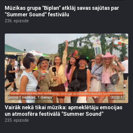
Mūzikas grupa "Biplan" atklāj savas sajūtas par
"Summer Sound" festivālu
236. epizode
pirms 1 nedēļas, 1 dienas
00:02:17
Vairāk nekā tikai mūzika: apmeklētāju emocijas
un atmosfēra festivālā "Summer Sound"
235. epizode