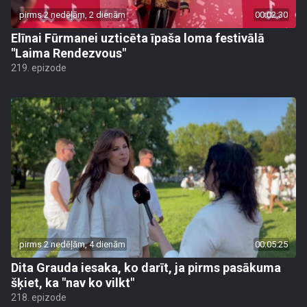
pirms 2 nedēļām, 2 dienām
00:02:30
Elīnai Fūrmanei uzticēta īpaša loma festivālā
"Laima Rendezvous"
219. epizode
pirms 2 nedēļām, 4 dienām
00:05:25
Dita Grauda iesaka, ko darīt, ja pirms pasākuma
šķiet, ka "nav ko vilkt"
218. epizode