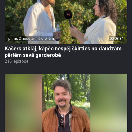
pirms 2 nedēļām, 6 dienām
00:03:31
Kašers atklāj, kāpēc nespēj šķirties no daudzām
pērlēm savā garderobē
216. epizode