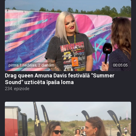
pirms 1 nedēļas, 2 dienām
00:05:05
Drag queen Amuna Davis festivālā "Summer
Sound" uzticēta īpaša loma
234. epizode