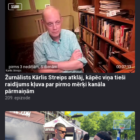
pirms 3 nedēļām, 5 dienām
00:07:13
Žurnālists Kārlis Streips atklāj, kāpēc viņa tieši
raidījums kļuva par pirmo mērķi kanāla
pārmaiņām
209. epizode