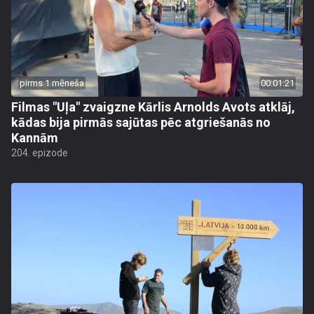
pirms 1 mēneša
00:01:21
Filmas "Uļa" zvaigzne Kārlis Arnolds Avots atklāj,
kādas bija pirmās sajūtas pēc atgriešanās no
Kannām
204. epizode