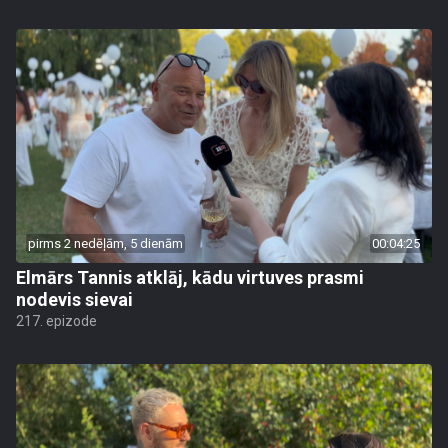
pirms 2 nedēļām, 5 dienām
00:04:25
Elmārs Tannis atklāj, kādu virtuves prasmi
nodevis sievai
217. epizode