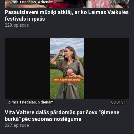
pirms 1 nedēļas, 4 dienām
00:02:33
Pasaulslaveni mūziķi atklāj, ar ko Laimas Vaikules
festivāls ir īpašs
228. epizode
pirms 1 nedēļas, 5 dienām
00:01:31
Vita Valtere dalās pārdomās par šovu "Ģimene
burkā" pēc sezonas noslēguma
227. epizode