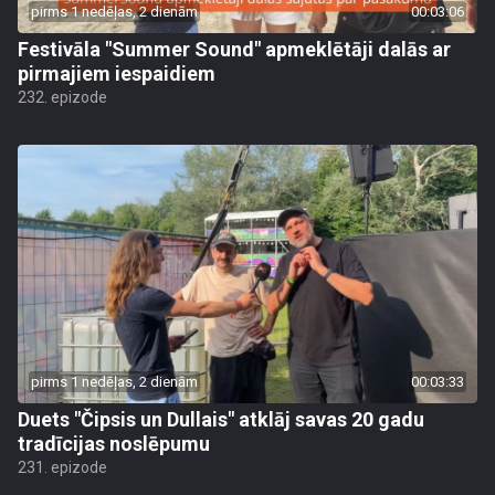
pirms 1 nedēļas, 2 dienām
00:03:06
Festivāla "Summer Sound" apmeklētāji dalās ar
pirmajiem iespaidiem
232. epizode
pirms 1 nedēļas, 2 dienām
00:03:33
Duets "Čipsis un Dullais" atklāj savas 20 gadu
tradīcijas noslēpumu
231. epizode