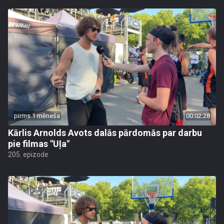
pirms 1 mēneša
00:02:28
Kārlis Arnolds Avots dalās pārdomās par darbu
pie filmas "Uļa"
205. epizode