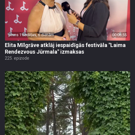
pirms 1 nedēļas, 6 dienām
00:06:55
Elita Mīlgrāve atklāj iespaidīgās festivāla "Laima
Rendezvous Jūrmala" izmaksas
225. epizode