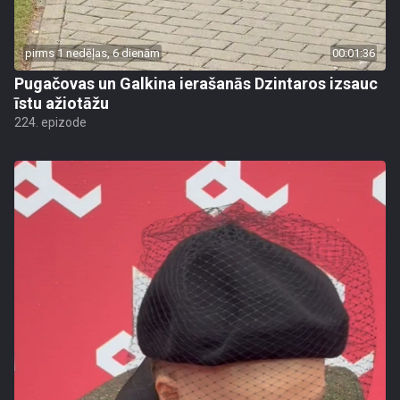
pirms 1 nedēļas, 6 dienām
00:01:36
Pugačovas un Galkina ierašanās Dzintaros izsauc
īstu ažiotāžu
224. epizode