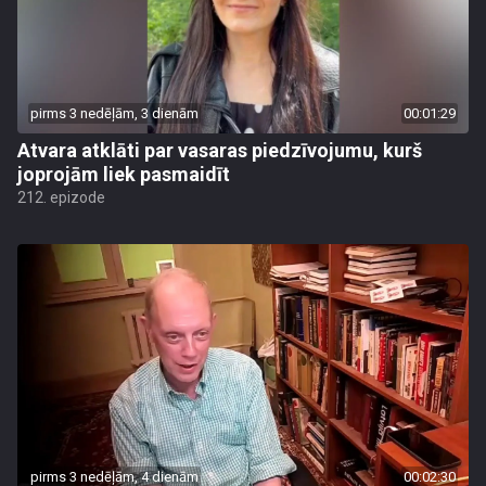
pirms 3 nedēļām, 3 dienām
00:01:29
Atvara atklāti par vasaras piedzīvojumu, kurš
joprojām liek pasmaidīt
212. epizode
pirms 3 nedēļām, 4 dienām
00:02:30