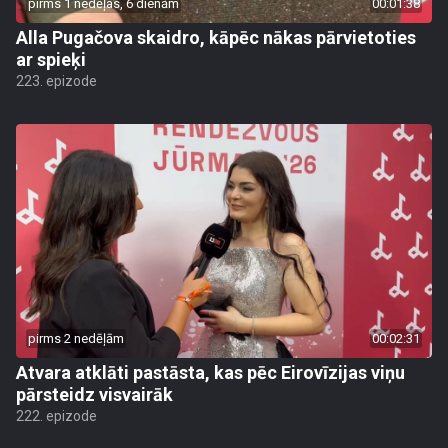
pirms 1 nedēļas, 6 dienām
00:01:38
Alla Pugačova skaidro, kāpēc nākas pārvietoties
ar spieķi
223. epizode
pirms 2 nedēļām
00:02:31
Atvara atklāti pastāsta, kas pēc Eirovīzijas viņu
pārsteidz visvairāk
222. epizode