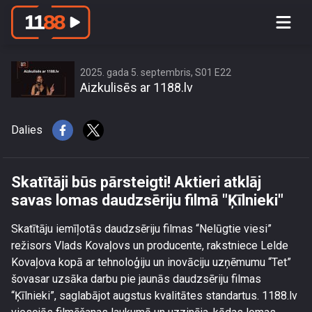
Skatītāji būs pārsteigti! Aktieri atklāj
savas lomas daudzsēriju filmā
\"Ķīlnieki\"
2025. gada 5. septembris, S01 E22
Aizkulisēs ar 1188.lv
Dalies
Skatītāji būs pārsteigti! Aktieri atklāj
savas lomas daudzsēriju filmā "Ķīlnieki"
Skatītāju iemīļotās daudzsēriju filmas “Nelūgtie viesi”
režisors Vlads Kovaļovs un producente, rakstniece Lelde
Kovaļova kopā ar tehnoloģiju un inovāciju uzņēmumu “Tet”
šovasar uzsāka darbu pie jaunās daudzsēriju filmas
“Ķīlnieki”, saglabājot augstus kvalitātes standartus. 1188.lv