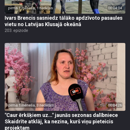
pirms 1 mēneša, 1 nedēļas
00:04:04
Ivars Brencis sasniedz tālāko apdzīvoto pasaules
vietu no Latvijas Klusajā okeānā
203. epizode
pirms 1 mēneša, 3 nedēļām
00:04:26
"Caur ērkšķiem uz..." jaunās sezonas dalībniece
Skaidrīte atklāj, ka nezina, kurš viņu pieteicis
projektam