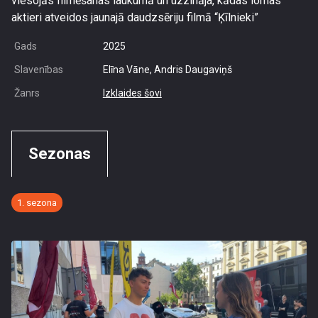
viesojās filmēšanas laukumā un uzzināja, kādas lomas
aktieri atveidos jaunajā daudzsēriju filmā “Ķīlnieki”
Gads
2025
Slavenības
Elīna Vāne, Andris Daugaviņš
Žanrs
Izklaides šovi
Sezonas
1. sezona