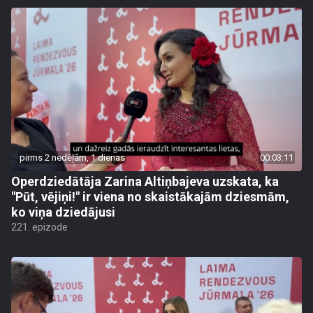
pirms 2 nedēļām, 1 dienas
00:03:11
Operdziedātāja Zarina Altiņbajeva uzskata, ka
"Pūt, vējiņi!" ir viena no skaistākajām dziesmām,
ko viņa dziedājusi
221. epizode