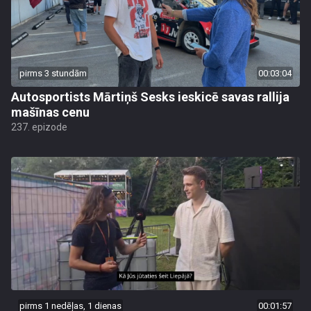
pirms 3 stundām
00:03:04
Autosportists Mārtiņš Sesks ieskicē savas rallija
mašīnas cenu
237. epizode
pirms 1 nedēļas, 1 dienas
00:01:57