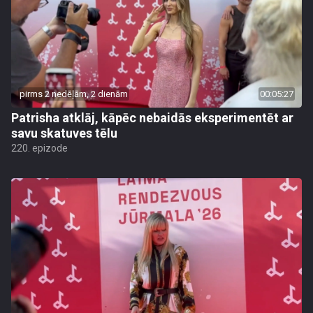
pirms 2 nedēļām, 2 dienām
00:05:27
Patrisha atklāj, kāpēc nebaidās eksperimentēt ar
savu skatuves tēlu
220. epizode