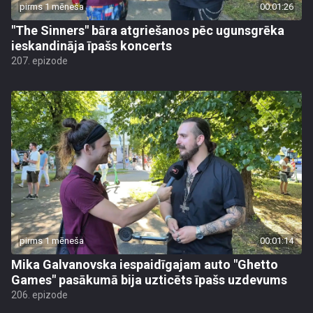
pirms 1 mēneša
00:01:26
"The Sinners" bāra atgriešanos pēc ugunsgrēka
ieskandināja īpašs koncerts
207. epizode
pirms 1 mēneša
00:01:14
Mika Galvanovska iespaidīgajam auto "Ghetto
Games" pasākumā bija uzticēts īpašs uzdevums
206. epizode