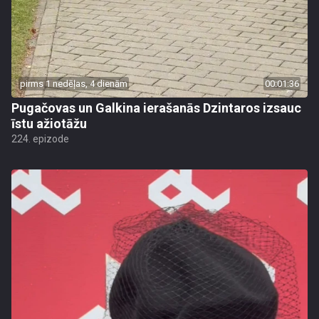
pirms 1 nedēļas, 4 dienām
00:01:36
Pugačovas un Galkina ierašanās Dzintaros izsauc
īstu ažiotāžu
224. epizode