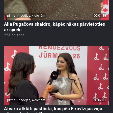
pirms 1 nedēļas, 4 dienām
00:01:38
Alla Pugačova skaidro, kāpēc nākas pārvietoties
ar spieķi
223. epizode
pirms 1 nedēļas, 4 dienām
00:02:31
Atvara atklāti pastāsta, kas pēc Eirovīzijas viņu