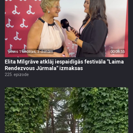
pirms 1 nedēļas, 3 dienām
00:06:55
Elita Mīlgrāve atklāj iespaidīgās festivāla "Laima
Rendezvous Jūrmala" izmaksas
225. epizode