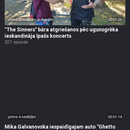
pirms 3 nedēļām, 6 dienām
00:01:26
"The Sinners" bāra atgriešanos pēc ugunsgrēka
ieskandināja īpašs koncerts
207. epizode
pirms 4 nedēļām
00:01:14
Mika Galvanovska iespaidīgajam auto "Ghetto