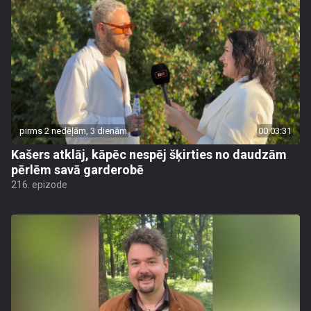
pirms 2 nedēļām, 3 dienām
00:03:31
Kašers atklāj, kāpēc nespēj šķirties no daudzām
pērlēm savā garderobē
216. epizode