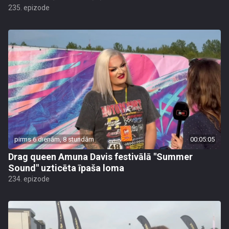
235. epizode
pirms 6 dienām, 8 stundām
00:05:05
Drag queen Amuna Davis festivālā "Summer
Sound" uzticēta īpaša loma
234. epizode