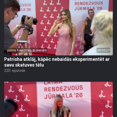
pirms 1 nedēļas, 6 dienām
00:05:27
Patrisha atklāj, kāpēc nebaidās eksperimentēt ar
savu skatuves tēlu
220. epizode