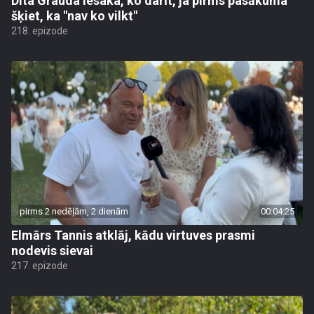
Dita Grauda iesaka, ko darīt, ja pirms pasākuma
šķiet, ka "nav ko vilkt"
218. epizode
pirms 2 nedēļām, 2 dienām
00:04:25
Elmārs Tannis atklāj, kādu virtuves prasmi
nodevis sievai
217. epizode