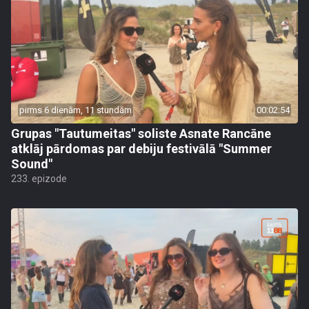
pirms 6 dienām, 11 stundām
00:02:54
Grupas "Tautumeitas" soliste Asnate Rancāne
atklāj pārdomas par debiju festivālā "Summer
Sound"
233. epizode