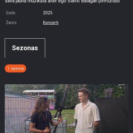
sava jaunā muzikālā alter ego Slavic Balagan pirmizrādi.
Gads
2025
Žanrs
Koncerti
Sezonas
1. sezona