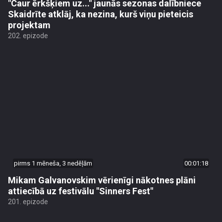
"Caur ērkšķiem uz..." jaunās sezonas dalībniece
Skaidrīte atklāj, ka nezina, kurš viņu pieteicis
projektam
202. epizode
pirms 1 mēneša, 3 nedēļām
00:01:18
Mikam Galvanovskim vērienīgi nākotnes plāni
attiecībā uz festivālu "Sinners Fest"
201. epizode