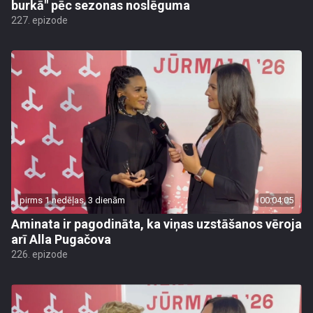
burkā" pēc sezonas noslēguma
227. epizode
pirms 1 nedēļas, 3 dienām
00:04:05
Aminata ir pagodināta, ka viņas uzstāšanos vēroja
arī Alla Pugačova
226. epizode