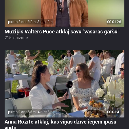
pirms 2 nedēļām, 3 dienām
00:01:26
Mūziķis Valters Pūce atklāj savu "vasaras garšu"
215. epizode
pirms 2 nedēļām, 4 dienām
00:01:41
Anna Rozīte atklāj, kas viņas dzīvē ieņem īpašu
vietu