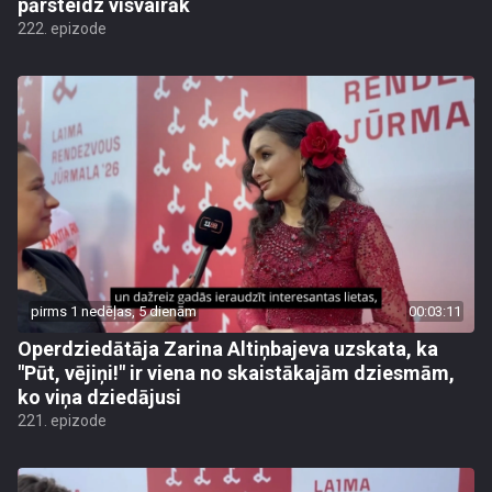
pārsteidz visvairāk
222. epizode
pirms 1 nedēļas, 5 dienām
00:03:11
Operdziedātāja Zarina Altiņbajeva uzskata, ka
"Pūt, vējiņi!" ir viena no skaistākajām dziesmām,
ko viņa dziedājusi
221. epizode