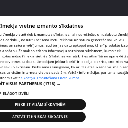
 tīmekļa vietne izmanto sīkdatnes
 tīmekļa vietnē tiek izmantotas sīkdatnes, lai nodrošinātu un uzlabotu tīmek
nes darbību., nosūtītu personalizētu reklāmu un satura ģenerēšanai, veiktu
āmas un satura mērījumus, auditorijas datu apkopošanu, kā arī produktu izst
zlabošanu. Zemāk sniedzam informāciju par visām sīkdatnēm, kuras tiek
ntotas mūsu tīmekļa vietnēs. Sīkdatnes var atšķirties atkarībā no apmeklētā
rneta vietnes sadaļas. Lietotājam jebkurā brīdī ir iespēja piekrist, atteikties va
pirms 1 mēneša, 4 nedēļām
00:02:34
īt savu piekrišanu. Piekrišanas sniegšana, kā arī tās atsaukšana vai mainīša
"Ērkšķu" jaunās sezonas dalībnieces atklāj, ko
ecas uz visām interneta vietnes sadaļām. Vairāk informācijas par izmantotaj
visvairāk vēlas mainīt sevī
atnēm skatīt
sīkdatņu izmantošanas noteikumos.
ĪT VISUS PARTNERUS
(1718) →
200. epizode
PIELĀGOT IZVĒLI
PIEKRIST VISĀM SĪKDATNĒM
ATSTĀT TEHNISKĀS SĪKDATNES