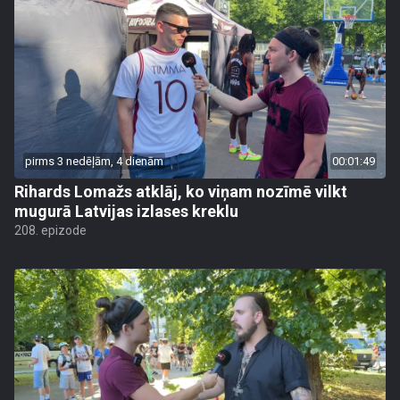
pirms 3 nedēļām, 4 dienām
00:01:49
Rihards Lomažs atklāj, ko viņam nozīmē vilkt
mugurā Latvijas izlases kreklu
208. epizode