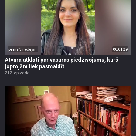
pirms 3 nedēļām
00:01:29
Atvara atklāti par vasaras piedzīvojumu, kurš
joprojām liek pasmaidīt
212. epizode