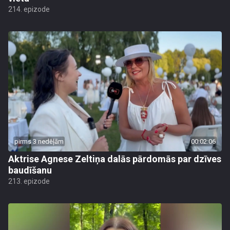
214. epizode
pirms 3 nedēļām
00:02:06
Aktrise Agnese Zeltiņa dalās pārdomās par dzīves
baudīšanu
213. epizode