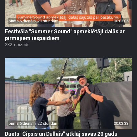
pirms 6 dienām, 20 stundām
00:03:06
Festivāla "Summer Sound" apmeklētāji dalās ar
pirmajiem iespaidiem
232. epizode
pirms 6 dienām, 22 stundām
00:03:33
Duets "Čipsis un Dullais" atklāj savas 20 gadu