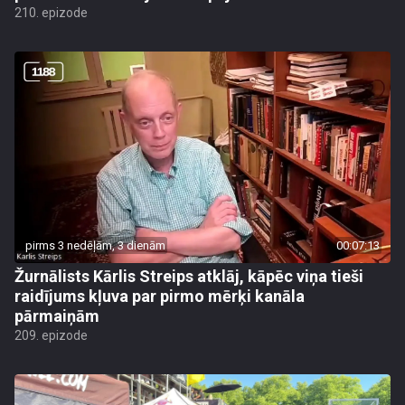
210. epizode
pirms 3 nedēļām, 3 dienām
00:07:13
Žurnālists Kārlis Streips atklāj, kāpēc viņa tieši
raidījums kļuva par pirmo mērķi kanāla
pārmaiņām
209. epizode