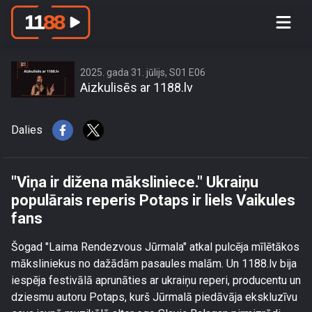
\"Viņa ir dižena māksliniece.\" Ukraiņu
populārais reperis Potaps ir liels
Vaikules fans
2025. gada 31. jūlijs, S01 E06
Aizkulisēs ar 1188.lv
Dalies
"Viņa ir dižena māksliniece." Ukraiņu
populārais reperis Potaps ir liels Vaikules
fans
Šogad "Laima Rendezvous Jūrmala" atkal pulcēja mīlētākos
māksliniekus no dažādām pasaules malām. Un 1188.lv bija
iespēja festivālā aprunāties ar ukraiņu reperi, producentu un
dziesmu autoru Potaps, kurš Jūrmalā piedāvāja ekskluzīvu