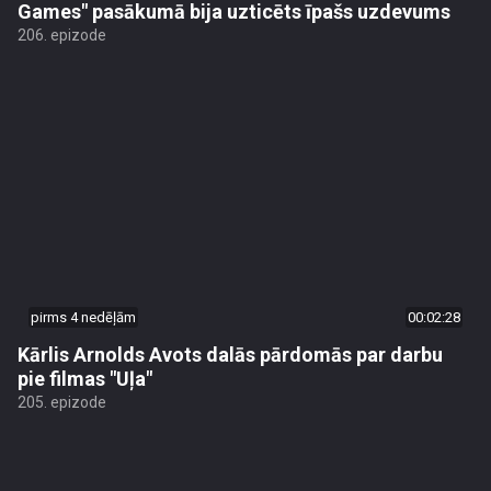
Games" pasākumā bija uzticēts īpašs uzdevums
206. epizode
pirms 4 nedēļām
00:02:28
Kārlis Arnolds Avots dalās pārdomās par darbu
pie filmas "Uļa"
205. epizode