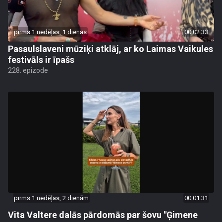
pirms 1 nedēļas, 1 dienas
00:02:33
Pasaulslaveni mūziķi atklāj, ar ko Laimas Vaikules
festivāls ir īpašs
228. epizode
pirms 1 nedēļas, 2 dienām
00:01:31
Vita Valtere dalās pārdomās par šovu "Ģimene