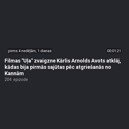
pirms 4 nedēļām, 1 dienas
00:01:21
Filmas "Uļa" zvaigzne Kārlis Arnolds Avots atklāj,
kādas bija pirmās sajūtas pēc atgriešanās no
Kannām
204. epizode