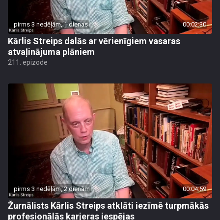
pirms 3 nedēļām, 1 dienas
00:02:30
Kārlis Streips dalās ar vērienīgiem vasaras
atvaļinājuma plāniem
211. epizode
pirms 3 nedēļām, 2 dienām
00:04:59
Žurnālists Kārlis Streips atklāti iezīmē turpmākās
profesionālās karjeras iespējas