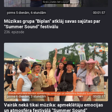
pirms 5 dienām, 6 stundām
00:01:57
Mūzikas grupa "Biplan" atklāj savas sajūtas par
"Summer Sound" festivālu
236. epizode
pirms 6 dienām, 3 stundām
00:02:17
Vairāk nekā tikai mūzika: apmeklētāju emocijas
un atmosfēra festivālā "Summer Sound"