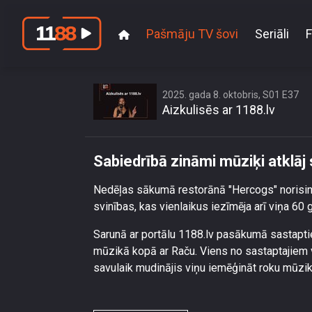
Pašmāju TV šovi
Seriāli
F
Sabiedr
2025. gada 8. oktobris, S01 E37
Aizkulisēs ar 1188.lv
Sabiedrībā zināmi mūziķi atklāj
Nedēļas sākumā restorānā "Hercogs" norisin
svinības, kas vienlaikus iezīmēja arī viņa 60
Sarunā ar portālu 1188.lv pasākumā sastapti
mūzikā kopā ar Raču. Viens no sastaptajiem vi
savulaik mudinājis viņu iemēģināt roku mūzi