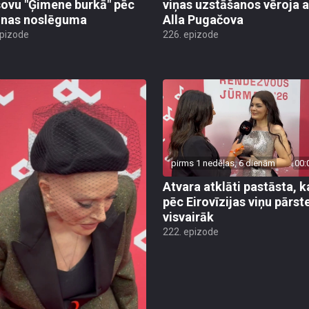
šovu "Ģimene burkā" pēc
viņas uzstāšanos vēroja a
nas noslēguma
Alla Pugačova
epizode
226. epizode
pirms 1 nedēļas, 6 dienām
00:
Atvara atklāti pastāsta, k
pēc Eirovīzijas viņu pārst
visvairāk
222. epizode