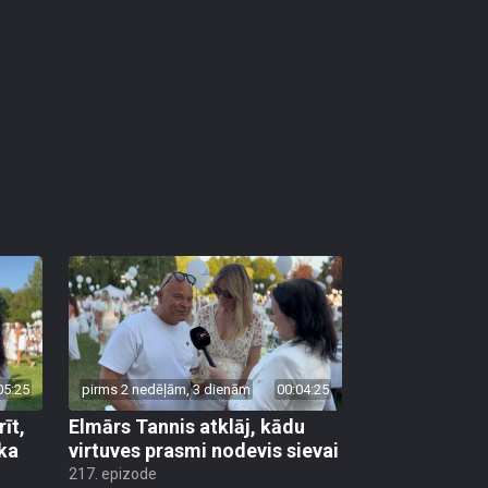
05:25
pirms 2 nedēļām, 3 dienām
00:04:25
īt,
Elmārs Tannis atklāj, kādu
 ka
virtuves prasmi nodevis sievai
217. epizode