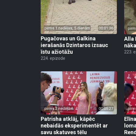
pirms 1 nedēļas, 5 dienām
00:01:36
pirm
Pugačovas un Galkina
Alla
ierašanās Dzintaros izsauc
nāka
īstu ažiotāžu
223. 
224. epizode
pirms 2 nedēļām
00:05:27
pirm
Patrisha atklāj, kāpēc
Elīn
nebaidās eksperimentēt ar
loma
savu skatuves tēlu
Rend