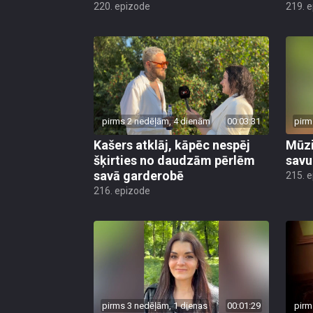
220. epizode
219. 
pirms 2 nedēļām, 4 dienām
00:03:31
pirm
Kašers atklāj, kāpēc nespēj
Mūzi
šķirties no daudzām pērlēm
savu
savā garderobē
215. 
216. epizode
pirms 3 nedēļām, 1 dienas
00:01:29
pirm