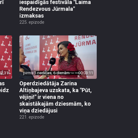
rī
iespaidīgās festivāla "Laima
Rendezvous Jūrmala"
izmaksas
225. epizode
02:31
pirms 1 nedēļas, 6 dienām
00:03:11
as
Operdziedātāja Zarina
eidz
Altiņbajeva uzskata, ka "Pūt,
vējiņi!" ir viena no
skaistākajām dziesmām, ko
viņa dziedājusi
221. epizode