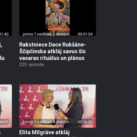
01:40
pirms 1 nedēļas, 2 dienām
00:01:39
,
Rakstniece Dace Rukšāne-
t
Ščipčinska atklāj savus šīs
lu
vasaras rituālus un plānus
229. epizode
04:05
pirms 1 nedēļas, 4 dienām
00:06:55
a
Elita Mīlgrāve atklāj