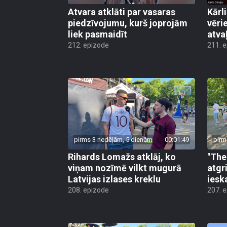
Atvara atklāti par vasaras
Kārl
piedzīvojumu, kurš joprojām
vēri
liek pasmaidīt
atva
212. epizode
211. 
pirms 3 nedēļām, 5 dienām
00:01:49
pirm
Rihards Lomažs atklāj, ko
"The
viņam nozīmē vilkt mugurā
atgr
Latvijas izlases kreklu
iesk
208. epizode
207. 