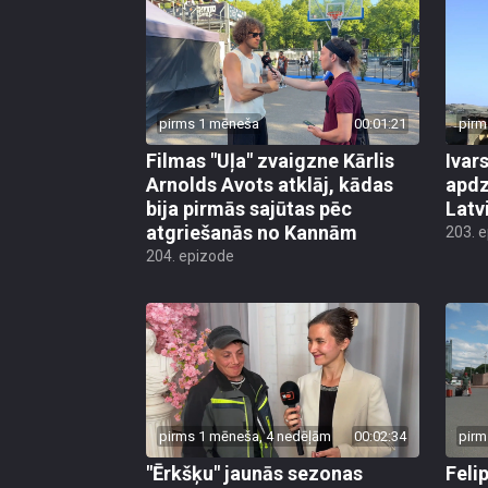
pirms 1 mēneša
00:01:21
pirm
Filmas "Uļa" zvaigzne Kārlis
Ivar
Arnolds Avots atklāj, kādas
apdz
bija pirmās sajūtas pēc
Latv
atgriešanās no Kannām
203. 
204. epizode
pirms 1 mēneša, 4 nedēļām
00:02:34
pirm
"Ērkšķu" jaunās sezonas
Felip