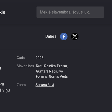
kie
Meklē slavenības, šovus, u.c.
aru Raču
Dalies
Gads
2025
Slavenības
Rūtu Reinika-Preisa,
s
Guntars Račs, Ivo
Fomins, Guntis Veits
iem
Žanrs
Sarunu šovi
š viņu