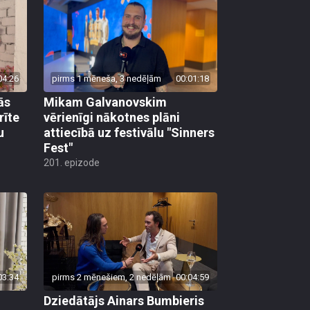
04:26
pirms 1 mēneša, 3 nedēļām
00:01:18
ās
Mikam Galvanovskim
rīte
vērienīgi nākotnes plāni
u
attiecībā uz festivālu "Sinners
Fest"
201. epizode
03:34
pirms 2 mēnešiem, 2 nedēļām
00:04:59
Dziedātājs Ainars Bumbieris