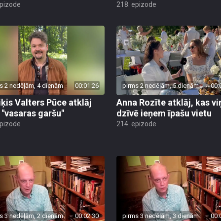
epizode
218. epizode
s 2 nedēļām, 4 dienām
00:01:26
pirms 2 nedēļām, 5 dienām
00:
ķis Valters Pūce atklāj
Anna Rozīte atklāj, kas vi
 "vasaras garšu"
dzīvē ieņem īpašu vietu
epizode
214. epizode
s 3 nedēļām, 2 dienām
00:02:30
pirms 3 nedēļām, 3 dienām
00: