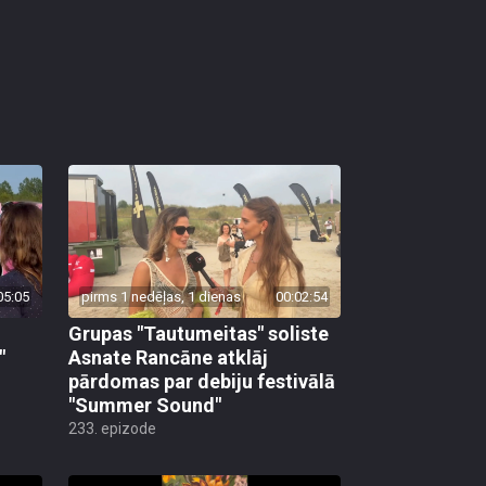
05:05
pirms 1 nedēļas, 1 dienas
00:02:54
Grupas "Tautumeitas" soliste
"
Asnate Rancāne atklāj
pārdomas par debiju festivālā
"Summer Sound"
233. epizode