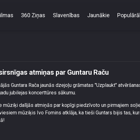
ilmas
360 Ziņas
Slavenības
Jaunākie
Populārā
ībā zināmi mūziķi atklāj sirsnīgas atmiņas par Gunt
 sirsnīgas atmiņas par Guntaru Raču
ājās Guntara Rača jaunās dzejoļu grāmatas "Uzplaukt" atvēršana
 gadu jubilejas koncerttūres sākumu.
e mūziķi dalījās atmiņās par kopīgi piedzīvoto un pirmajiem soļ
esiem mūziķis Ivo Fomins atklāja, ka tieši Guntars bijis tas, kur
kā!