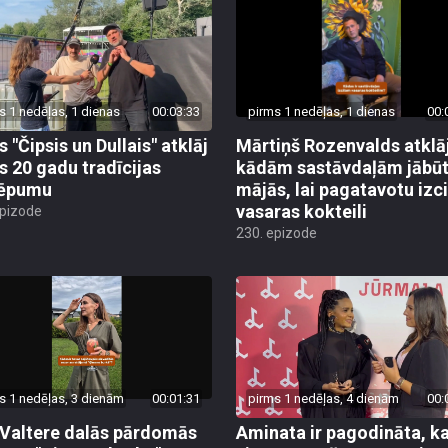
s 1 nedēļas, 1 dienas
00:03:33
pirms 1 nedēļas, 1 dienas
00:
 "Čipsis un Dullais" atklāj
Mārtiņš Rozenvalds atklāj
s 20 gadu tradīcijas
kādām sastāvdaļām jābū
lēpumu
mājās, lai pagatavotu izci
vasaras kokteili
epizode
230. epizode
s 1 nedēļas, 3 dienām
00:01:31
pirms 1 nedēļas, 4 dienām
00:
 Valtere dalās pārdomās
Aminata ir pagodināta, k