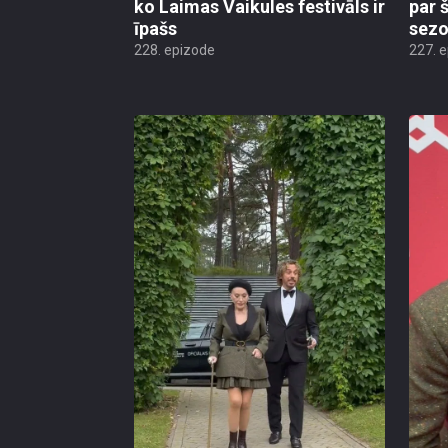
ko Laimas Vaikules festivāls ir
par 
īpašs
sezo
228. epizode
227. 