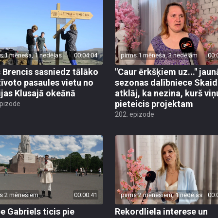
s 1 mēneša, 1 nedēļas
00:04:04
pirms 1 mēneša, 3 nedēļām
00:
s Brencis sasniedz tālāko
"Caur ērkšķiem uz..." jaun
īvoto pasaules vietu no
sezonas dalībniece Skaid
ijas Klusajā okeānā
atklāj, ka nezina, kurš viņ
pieteicis projektam
epizode
202. epizode
s 2 mēnešiem
00:00:41
pirms 2 mēnešiem, 1 nedēļas
00:
e Gabriels ticis pie
Rekordliela interese un