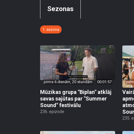
Sezonas
1. sezona
pirms 6 dienām, 20 stundām
00:01:57
pirm
Mūzikas grupa "Biplan" atklāj
Vair
savas sajūtas par "Summer
apme
Sound" festivālu
atmo
Sou
236. epizode
235. 