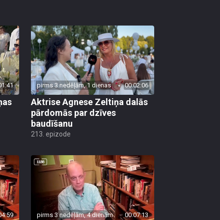
01:41
pirms 3 nedēļām, 1 dienas
00:02:06
ņas
Aktrise Agnese Zeltiņa dalās
pārdomās par dzīves
baudīšanu
213. epizode
04:59
pirms 3 nedēļām, 4 dienām
00:07:13