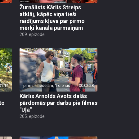
Žurnālists Kārlis Streips
atklāj, kāpēc viņa tieši
raidījums kļuva par pirmo
mērķi kanāla pārmaiņām
209. epizode
01:14
pirms 4 nedēļām, 1 dienas
00:02:28
Kārlis Arnolds Avots dalās
to
pārdomās par darbu pie filmas
"Uļa"
205. epizode