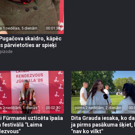
s 1 nedēļas, 5 dienām
00:01:38
 Pugačova skaidro, kāpēc
s pārvietoties ar spieķi
epizode
s 2 nedēļām, 1 dienas
00:02:30
pirms 2 nedēļām, 2 dienām
00:
ai Fūrmanei uzticēta īpaša
Dita Grauda iesaka, ko dar
 festivālā "Laima
ja pirms pasākuma šķiet,
ezvous"
"nav ko vilkt"