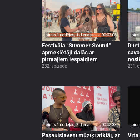
pirms 1 nedēļas, 1 dienas
00:03:06
pirm
Festivāla "Summer Sound"
Duets
apmeklētāji dalās ar
sava
pirmajiem iespaidiem
nos
232. epizode
231. 
pirms 1 nedēļas, 2 dienām
00:02:33
pirm
Pasaulslaveni mūziķi atklāj, ar
Vita