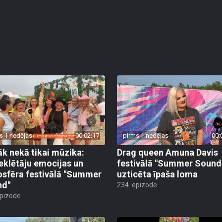
s 1 nedēļas
00:02:17
pirms 1 nedēļas
00:
āk nekā tikai mūzika:
Drag queen Amuna Davis
klētāju emocijas un
festivālā "Summer Sound
sfēra festivālā "Summer
uzticēta īpaša loma
nd"
234. epizode
epizode