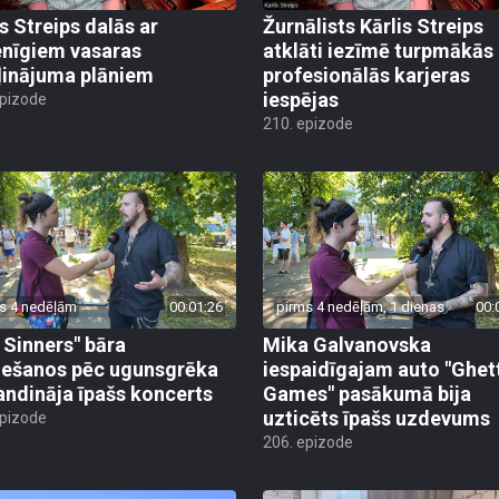
is Streips dalās ar
Žurnālists Kārlis Streips
enīgiem vasaras
atklāti iezīmē turpmākās
ļinājuma plāniem
profesionālās karjeras
iespējas
epizode
210. epizode
s 4 nedēļām
00:01:26
pirms 4 nedēļām, 1 dienas
00:
 Sinners" bāra
Mika Galvanovska
iešanos pēc ugunsgrēka
iespaidīgajam auto "Ghet
andināja īpašs koncerts
Games" pasākumā bija
uzticēts īpašs uzdevums
epizode
206. epizode