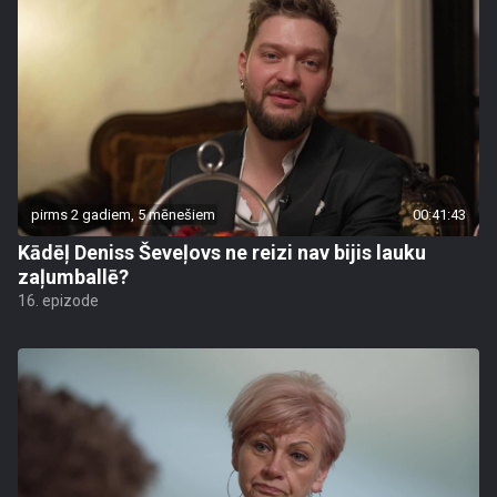
pirms 2 gadiem, 5 mēnešiem
00:41:43
Kādēļ Deniss Ševeļovs ne reizi nav bijis lauku
zaļumballē?
16. epizode