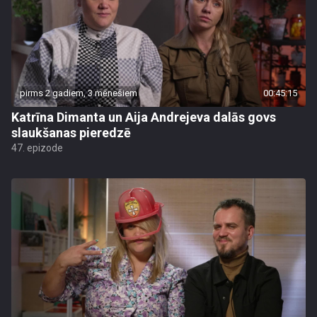
pirms 2 gadiem, 3 mēnešiem
00:45:15
Katrīna Dimanta un Aija Andrejeva dalās govs
slaukšanas pieredzē
47. epizode