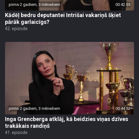
pirms 2 gadiem, 3 mēnešiem
00:42:55
Kādēļ bedru deputantei Intrišai vakariņš šķiet
pārāk garlaicīgs?
42. epizode
pirms 2 gadiem, 3 mēnešiem
00:44:52
Inga Grencberga atklāj, kā beidzies viņas dzīves
trakākais randiņš
41. epizode