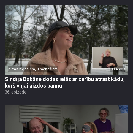
pirms 2 gadiem, 3 mēnešiem
00:45:19
Sindija Bokāne dodas ielās ar cerību atrast kādu,
kurš viņai aizdos pannu
36. epizode