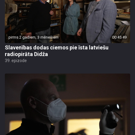
pirms 2 gadiem, 3 mēnešiem
00:45:49
Slavenības dodas ciemos pie īsta latviešu
radiopirāta Didža
39. epizode