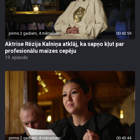
pirms 2 gadiem, 4 mēnešiem
00:43:59
Aktrise Rēzija Kalniņa atklāj, ka sapņo kļut par
profesionālu maizes cepēju
19. epizode
pirms 2 gadiem, 4 mēnešiem
00:43:44