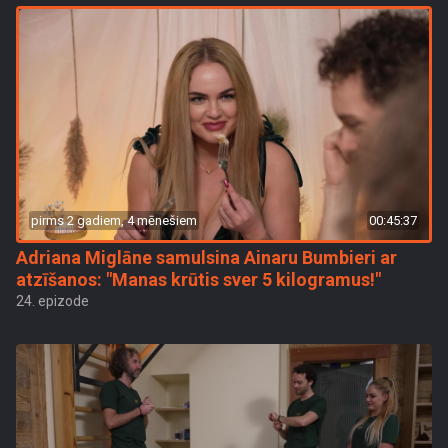
pirms 2 gadiem, 4 mēnešiem
00:45:37
Adriana Miglāne samulsina Ainaru Bumbieri ar
atzīšanos: "Manas krūtis sver 5 kilogramus!"
24. epizode