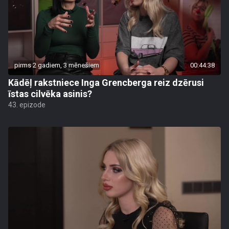
pirms 2 gadiem, 3 mēnešiem
00:44:38
Kādēļ rakstniece Inga Grencberga reiz dzērusi
īstas cilvēka asinis?
43. epizode