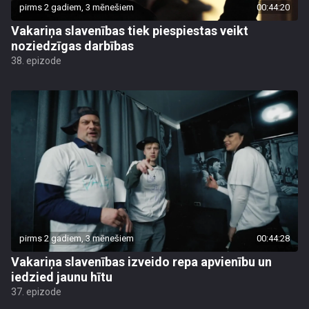
pirms 2 gadiem, 3 mēnešiem
00:44:20
Vakariņa slavenības tiek piespiestas veikt
noziedzīgas darbības
38. epizode
pirms 2 gadiem, 3 mēnešiem
00:44:28
Vakariņa slavenības izveido repa apvienību un
iedzied jaunu hītu
37. epizode