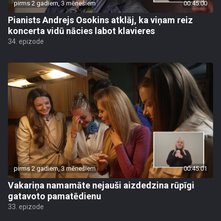
pirms 2 gadiem, 3 mēnešiem
00:45:00
Pianists Andrejs Osokins atklāj, ka viņam reiz
koncerta vidū nācies labot klavieres
34. epizode
pirms 2 gadiem, 3 mēnešiem
00:45:01
Vakariņa namamāte nejauši aizdedzina rūpīgi
gatavoto pamatēdienu
33. epizode