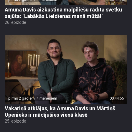
Amuna Davis aizkustina mālpiliešu radītā svētku
sajūta: "Labākās Lieldienas manā mūžā!"
26. epizode
pirms 2 gadiem, 4 mēnešiem
00:44:55
Vakariņā atklājas, ka Amuna Davis un Mārtiņš
Upenieks ir mācījušies vienā klasē
25. epizode