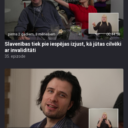
pirms 2 gadiem, 3 mēnešiem
00:44:58
Slavenības tiek pie iespējas izjust, kā jūtas cilvēki
ar invaliditāti
35. epizode