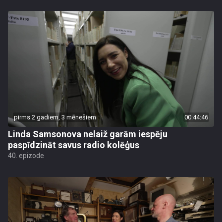
pirms 2 gadiem, 3 mēnešiem
00:44:46
Linda Samsonova nelaiž garām iespēju
paspīdzināt savus radio kolēģus
40. epizode