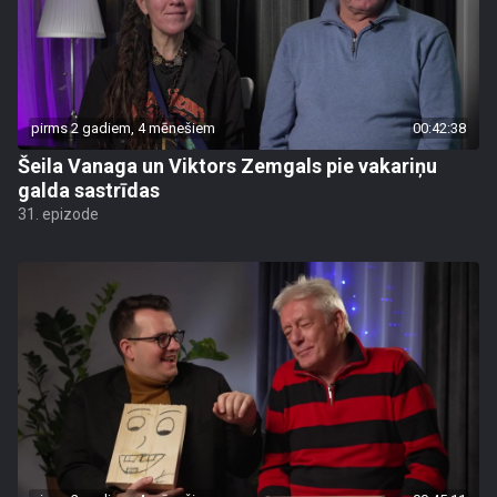
pirms 2 gadiem, 4 mēnešiem
00:42:38
Šeila Vanaga un Viktors Zemgals pie vakariņu
galda sastrīdas
31. epizode