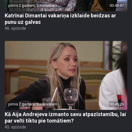
pirms 2 gadiem, 3 mēnešiem
00:45:47
Katrīnai Dimantai vakariņa izklaide beidzas ar
punu uz galvas
46. epizode
pirms 2 gadiem, 3 mēnešiem
00:43:29
Kā Aija Andrejeva izmanto savu atpazīstamību, lai
par velti tiktu pie tomātiem?
45. epizode