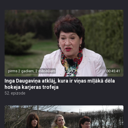
pirms 2 gadiem, 2 mēnešiem
00:45:41
Inga Daugaviņa atklāj, kura ir viņas mīļākā dēla
hokeja karjeras trofeja
52. epizode