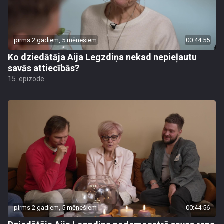
pirms 2 gadiem, 5 mēnešiem
00:44:55
Ko dziedātāja Aija Legzdiņa nekad nepieļautu
savās attiecībās?
15. epizode
pirms 2 gadiem, 5 mēnešiem
00:44:56