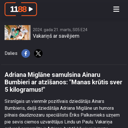
Adriana Miglāne samulsina Ainaru
Bumbieri ar atzīšanos: \"Manas krūtis
sver 5 kilogramus!\"
2024. gada 21. marts, S05 E24
Vakariņš ar savējiem
Dalies
Adriana Miglāne samulsina Ainaru
Bumbieri ar atzīšanos: "Manas krūtis sver
5 kilogramus!"
Sirsnīgais un vienmēr pozitīvais dziedātājs Ainars
Bumbieris, daiļā dziedātāja Adriana Miglāne un humora
pilnais daudznozaru speciālists Ēriks Palkavnieks uzņem
pie sevis ciemos uzvarētājus Lindu un Paulu. Vakariņa