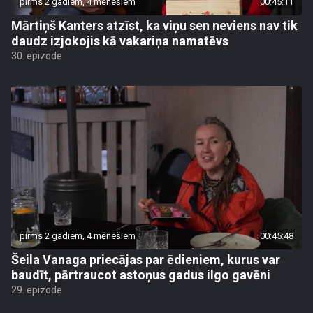
pirms 2 gadiem, 4 mēnešiem
00:45:11
Mārtiņš Kanters atzīst, ka viņu sen neviens nav tik
daudz izjokojis kā vakariņa namatēvs
30. epizode
pirms 2 gadiem, 4 mēnešiem
00:45:48
Šeila Vanaga priecājas par ēdieniem, kurus var
baudīt, pārtraucot astoņus gadus ilgo gavēni
29. epizode