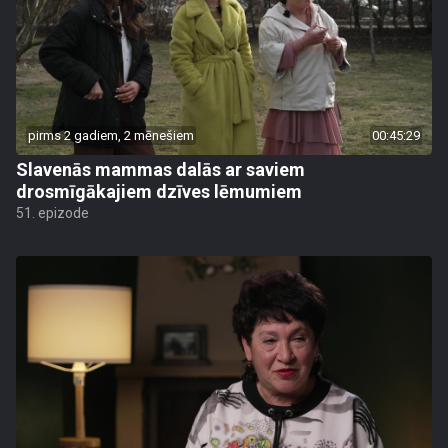
pirms 2 gadiem, 2 mēnešiem
00:45:29
Slavenās mammas dalās ar saviem
drosmīgākajiem dzīves lēmumiem
51. epizode