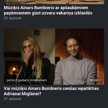
Mūziķis Ainars Bumbieris ar apšaubāmiem
paņēmieniem gūst uzvaru vakariņa izklaidēs
22. epizode
pirms 2 gadiem, 4 mēnešiem
00:44:37
Vai mūziķis Ainars Bumbieris cenšas iepatikties
Adrianai Miglānei?
21. epizode