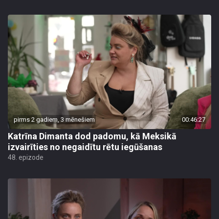
pirms 2 gadiem, 3 mēnešiem
00:46:27
Katrīna Dimanta dod padomu, kā Meksikā
izvairīties no negaidītu rētu iegūšanas
48. epizode