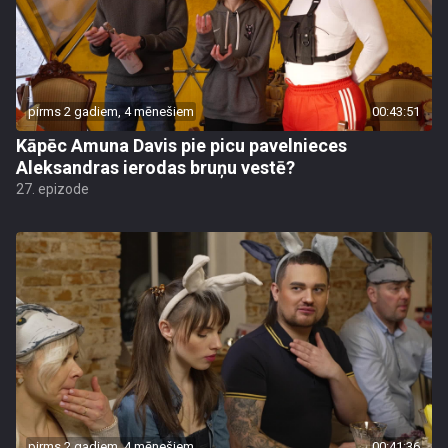
pirms 2 gadiem, 4 mēnešiem
00:43:51
Kāpēc Amuna Davis pie picu pavelnieces
Aleksandras ierodas bruņu vestē?
27. epizode
pirms 2 gadiem, 4 mēnešiem
00:41:36