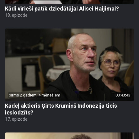
Kādi vīrieši patīk dziedātājai Alisei Haijimai?
18. epizode
pirms 2 gadiem, 4 mēnešiem
00:43:43
Kādēļ aktieris Ģirts Krūmiņš Indonēzijā ticis
ieslodzīts?
17. epizode