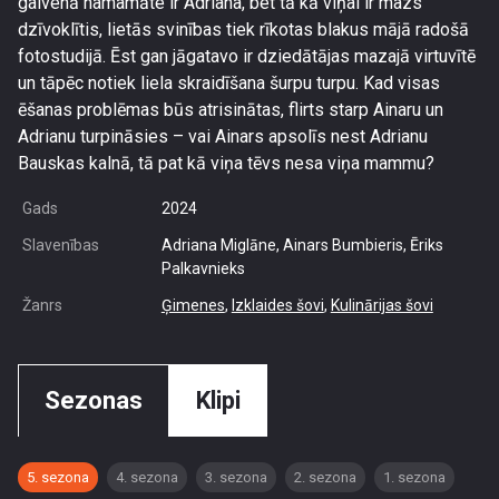
galvenā namamāte ir Adriana, bet tā kā viņai ir mazs
dzīvoklītis, lietās svinības tiek rīkotas blakus mājā radošā
fotostudijā. Ēst gan jāgatavo ir dziedātājas mazajā virtuvītē
un tāpēc notiek liela skraidīšana šurpu turpu. Kad visas
ēšanas problēmas būs atrisinātas, flirts starp Ainaru un
Adrianu turpināsies – vai Ainars apsolīs nest Adrianu
Bauskas kalnā, tā pat kā viņa tēvs nesa viņa mammu?
Gads
2024
Slavenības
Adriana Miglāne, Ainars Bumbieris, Ēriks
Palkavnieks
Žanrs
Ģimenes
,
Izklaides šovi
,
Kulinārijas šovi
Sezonas
Klipi
5. sezona
4. sezona
3. sezona
2. sezona
1. sezona