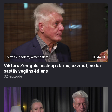
pirms 2 gadiem, 4 mēnešiem
00:44:53
Viktors Zemgals neslēpj izbrīnu, uzzinot, no kā
sastāv vegāns ēdiens
32. epizode