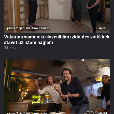
pirms 2 gadiem, 4 mēnešiem
00:44:31
Vakariņa saimnieki slavenībām izklaides vietā liek
stāvēt uz īstām naglām
23. epizode
pirms 2 gadiem, 4 mēnešiem
00:43:24