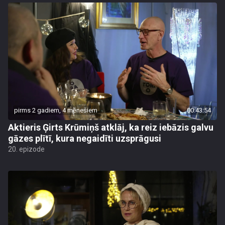
pirms 2 gadiem, 4 mēnešiem
00:43:54
Aktieris Ģirts Krūmiņš atklāj, ka reiz iebāzis galvu
gāzes plītī, kura negaidīti uzsprāgusi
20. epizode