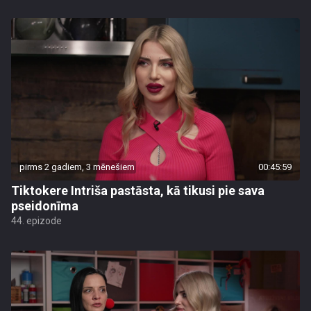
pirms 2 gadiem, 3 mēnešiem
00:45:59
Tiktokere Intriša pastāsta, kā tikusi pie sava
pseidonīma
44. epizode