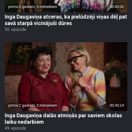
pirms 2 gadiem, 3 mēnešiem
00:45:03
Inga Daugaviņa atceras, ka pielūdzēji viņas dēļ pat
savā starpā vicinājuši dūres
50. epizode
pirms 2 gadiem, 3 mēnešiem
00:45:24
Inga Daugaviņa dalās atmiņās par saviem skolas
laiku nedarbiem
49. epizode