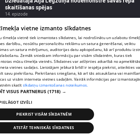
Dziedātāja Aija Legzdiņa nodemonstrē savas repa
skaitīšanas spējas
14. epizode
 tīmekļa vietne izmanto sīkdatnes
 tīmekļa vietnē tiek izmantotas sīkdatnes, lai nodrošinātu un uzlabotu tīmek
nes darbību., nosūtītu personalizētu reklāmu un satura ģenerēšanai, veiktu
āmas un satura mērījumus, auditorijas datu apkopošanu, kā arī produktu izst
zlabošanu. Zemāk sniedzam informāciju par visām sīkdatnēm, kuras tiek
ntotas mūsu tīmekļa vietnēs. Sīkdatnes var atšķirties atkarībā no apmeklētā
rneta vietnes sadaļas. Lietotājam jebkurā brīdī ir iespēja piekrist, atteikties va
īt savu piekrišanu. Piekrišanas sniegšana, kā arī tās atsaukšana vai mainīša
ecas uz visām interneta vietnes sadaļām. Vairāk informācijas par izmantotaj
atnēm skatīt
sīkdatņu izmantošanas noteikumos.
ĪT VISUS PARTNERUS
(1718) →
pirms 2 gadiem, 5 mēnešiem
00:45:52
PIELĀGOT IZVĒLI
Deniss Ševeļovs atklāj, ka vārdu salikums "modes
mākslinieks" viņam uzdzen vēmienu
PIEKRIST VISĀM SĪKDATNĒM
13. epizode
ATSTĀT TEHNISKĀS SĪKDATNES