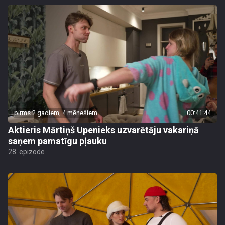
pirms 2 gadiem, 4 mēnešiem
00:41:44
Aktieris Mārtiņš Upenieks uzvarētāju vakariņā
saņem pamatīgu pļauku
28. epizode