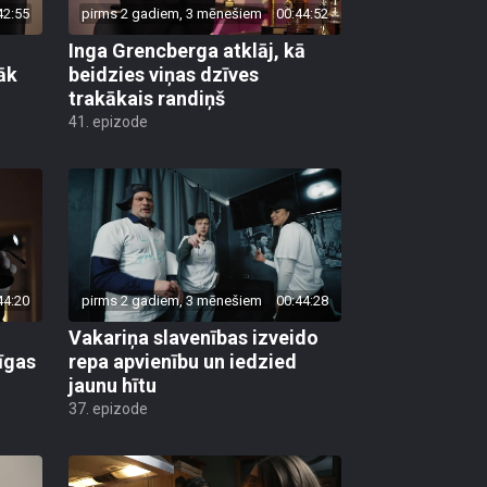
42:55
pirms 2 gadiem, 3 mēnešiem
00:44:52
Inga Grencberga atklāj, kā
rāk
beidzies viņas dzīves
trakākais randiņš
41. epizode
44:20
pirms 2 gadiem, 3 mēnešiem
00:44:28
Vakariņa slavenības izveido
īgas
repa apvienību un iedzied
jaunu hītu
37. epizode