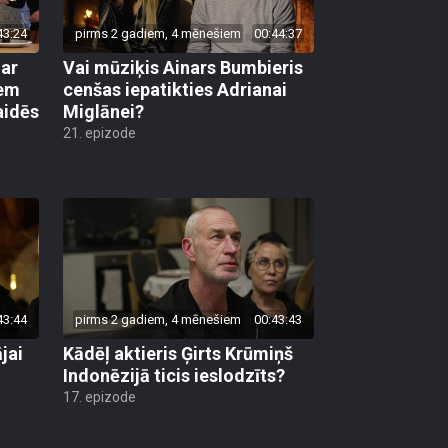
43:24
pirms 2 gadiem, 4 mēnešiem
00:44:37
 ar
Vai mūziķis Ainars Bumbieris
em
cenšas iepatikties Adrianai
aidēs
Miglānei?
21. epizode
43:44
pirms 2 gadiem, 4 mēnešiem
00:43:43
jai
Kādēļ aktieris Ģirts Krūmiņš
Indonēzijā ticis ieslodzīts?
17. epizode