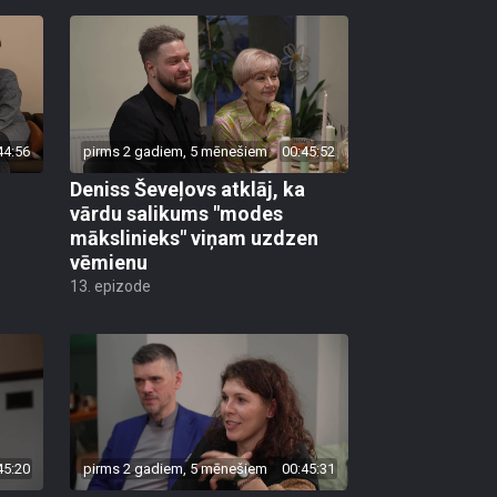
44:56
pirms 2 gadiem, 5 mēnešiem
00:45:52
Deniss Ševeļovs atklāj, ka
vārdu salikums "modes
mākslinieks" viņam uzdzen
vēmienu
13. epizode
45:20
pirms 2 gadiem, 5 mēnešiem
00:45:31