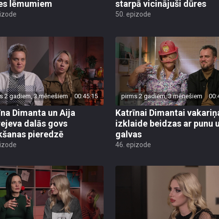
es lēmumiem
starpā vicinājuši dūres
pizode
50. epizode
s 2 gadiem, 3 mēnešiem
00:45:15
pirms 2 gadiem, 3 mēnešiem
00:
īna Dimanta un Aija
Katrīnai Dimantai vakariņ
ejeva dalās govs
izklaide beidzas ar punu 
kšanas pieredzē
galvas
pizode
46. epizode