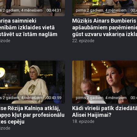
s 2 gadiem, 4 mēnešiem
00:44:31
pirms 2 gadiem, 4 mēnešiem
00:
riņa saimnieki
Mūziķis Ainars Bumbieris
enībām izklaides vietā
apšaubāmiem paņēmieni
 stāvēt uz īstām naglām
gūst uzvaru vakariņa izkl
pizode
22. epizode
s 2 gadiem, 4 mēnešiem
00:43:59
pirms 2 gadiem, 4 mēnešiem
00:
ise Rēzija Kalniņa atklāj,
Kādi vīrieši patīk dziedātā
apņo kļut par profesionālu
Alisei Haijimai?
es cepēju
18. epizode
pizode