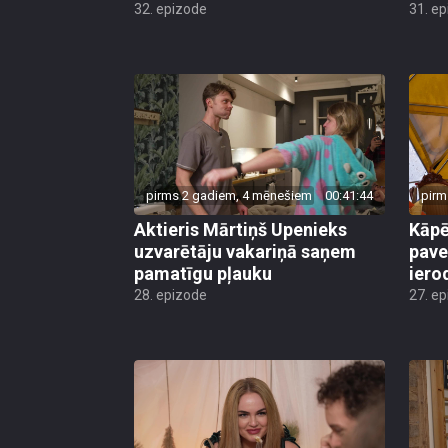
32. epizode
31. e
pirms 2 gadiem, 4 mēnešiem
00:41:44
pirm
Aktieris Mārtiņš Upenieks
Kāpē
uzvarētāju vakariņā saņem
pave
pamatīgu pļauku
iero
28. epizode
27. e