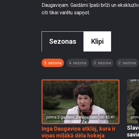
Daugaviņam. Gaidāmi īpaši brīži un ekskluzīva
citi tikai varētu sapņot.
Sezonas
Klipi
5. sezona
4. sezona
3. sezona
2. sezona
pirms 2 gadiem, 2 mēnešiem
00:45:41
pirm
Slav
Inga Daugaviņa atklāj, kura ir
savi
viņas mīļākā dēla hokeja