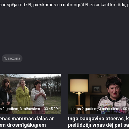
 iespēja redzēt, pieskarties un nofotogrāfēties ar kaut ko tādu, 
1. sezona
s 2 gadiem, 3 mēnešiem
00:45:29
pirms 2 gadiem, 3 mēnešiem
00:
enās mammas dalās ar
Inga Daugaviņa atceras, 
em drosmīgākajiem
pielūdzēji viņas dēļ pat s