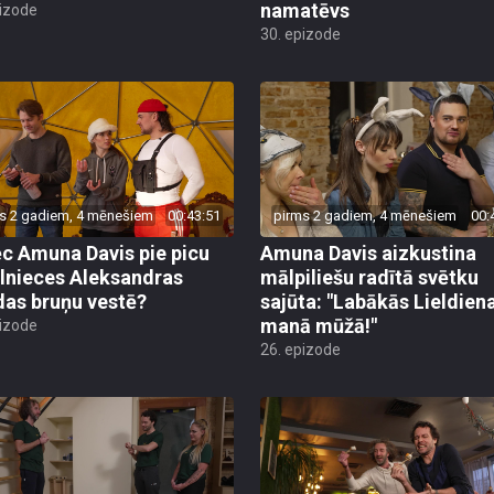
namatēvs
pizode
30. epizode
s 2 gadiem, 4 mēnešiem
00:43:51
pirms 2 gadiem, 4 mēnešiem
00:
c Amuna Davis pie picu
Amuna Davis aizkustina
lnieces Aleksandras
mālpiliešu radītā svētku
das bruņu vestē?
sajūta: "Labākās Lieldien
manā mūžā!"
pizode
26. epizode