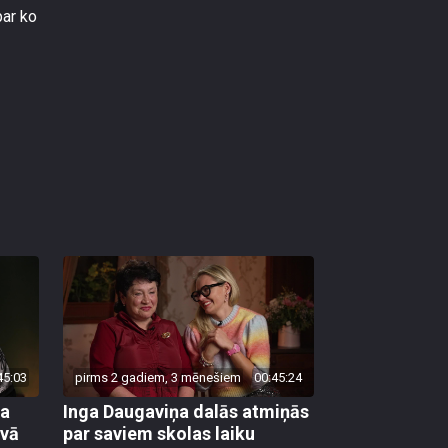
par ko
45:03
pirms 2 gadiem, 3 mēnešiem
00:45:24
ka
Inga Daugaviņa dalās atmiņās
avā
par saviem skolas laiku