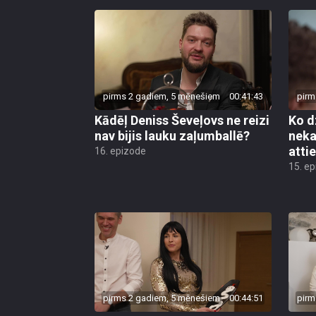
pirms 2 gadiem, 5 mēnešiem
00:41:43
pirm
Kādēļ Deniss Ševeļovs ne reizi
Ko d
nav bijis lauku zaļumballē?
neka
atti
16. epizode
15. e
pirms 2 gadiem, 5 mēnešiem
00:44:51
pirm