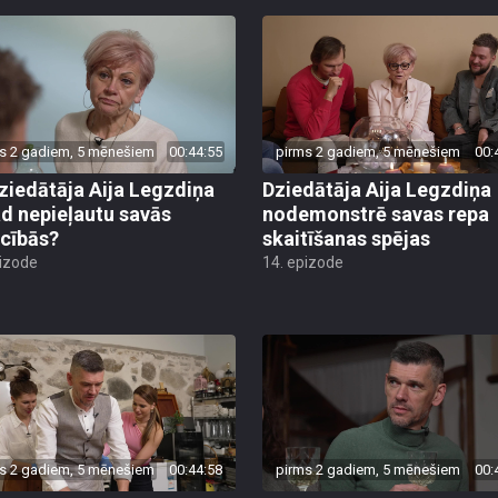
s 2 gadiem, 5 mēnešiem
00:44:55
pirms 2 gadiem, 5 mēnešiem
00:
ziedātāja Aija Legzdiņa
Dziedātāja Aija Legzdiņa
d nepieļautu savās
nodemonstrē savas repa
ecībās?
skaitīšanas spējas
pizode
14. epizode
s 2 gadiem, 5 mēnešiem
00:44:58
pirms 2 gadiem, 5 mēnešiem
00: