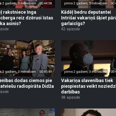
s 2 gadiem, 3 mēnešiem
00:44:38
pirms 2 gadiem, 3 mēnešiem
00:
ļ rakstniece Inga
Kādēļ bedru deputantei
cberga reiz dzērusi īstas
Intrišai vakariņš šķiet pā
ēka asinis?
garlaicīgs?
pizode
42. epizode
s 2 gadiem, 3 mēnešiem
00:45:49
pirms 2 gadiem, 3 mēnešiem
00:
enības dodas ciemos pie
Vakariņa slavenības tiek
 latviešu radiopirāta Didža
piespiestas veikt noziedz
darbības
pizode
38. epizode