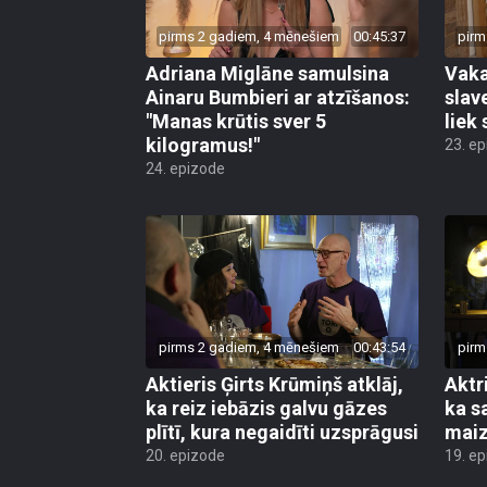
pirms 2 gadiem, 4 mēnešiem
00:45:37
pirm
Adriana Miglāne samulsina
Vaka
Ainaru Bumbieri ar atzīšanos:
slav
"Manas krūtis sver 5
liek
kilogramus!"
23. e
24. epizode
pirms 2 gadiem, 4 mēnešiem
00:43:54
pirm
Aktieris Ģirts Krūmiņš atklāj,
Aktr
ka reiz iebāzis galvu gāzes
ka s
plītī, kura negaidīti uzsprāgusi
maiz
20. epizode
19. e