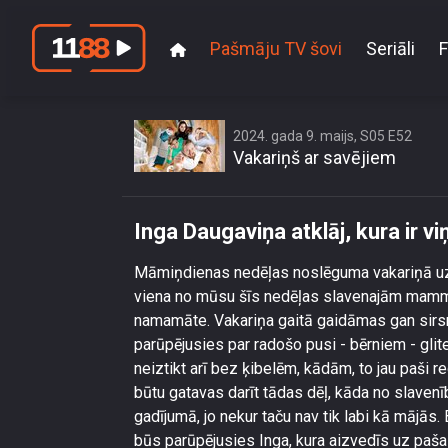
Pašmāju TV šovi
Seriāli
F
Inga Daug
2024. gada 9. maijs, S05 E52
Vakariņš ar savējiem
Inga Daugaviņa atklāj, kura ir v
Māmiņdienas nedēļas noslēguma vakariņā uz
viena no mūsu šīs nedēļas slavenajām mamm
namamāte. Vakariņa gaitā gaidāmas gan sirsnī
parūpējusies par radošo pusi - bērniem - glit
neiztikt arī bez ķibelēm, kādām, to jau paši r
būtu gatavas darīt tādas dēļ, kāda no slavenī
gadījumā, jo nekur taču nav tik labi kā mājās.
būs parūpējusies Inga, kura aizvedīs uz pa