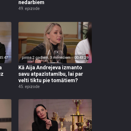
nedarbiem
49. epizode
45:47
pirms 2 gadiem, 3 mēnešiem
00:43:29
a
Kā Aija Andrejeva izmanto
uz
savu atpazīstamību, lai par
velti tiktu pie tomātiem?
45. epizode