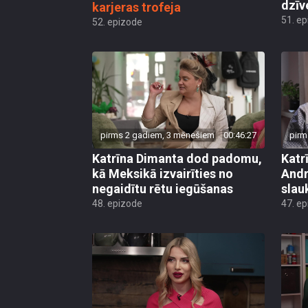
dzīv
karjeras trofeja
51. e
52. epizode
pirms 2 gadiem, 3 mēnešiem
00:46:27
pirm
Katrīna Dimanta dod padomu,
Katr
kā Meksikā izvairīties no
Andr
negaidītu rētu iegūšanas
slau
48. epizode
47. e