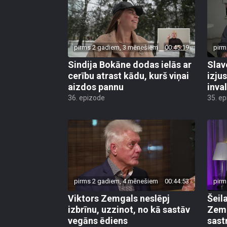
pirms 2 gadiem, 3 mēnešiem
00:45:19
pirm
Sindija Bokāne dodas ielās ar
Slav
cerību atrast kādu, kurš viņai
izjus
aizdos pannu
inval
36. epizode
35. e
pirms 2 gadiem, 4 mēnešiem
00:44:53
pirm
Viktors Zemgals neslēpj
Šeil
izbrīnu, uzzinot, no kā sastāv
Zemg
vegāns ēdiens
sast