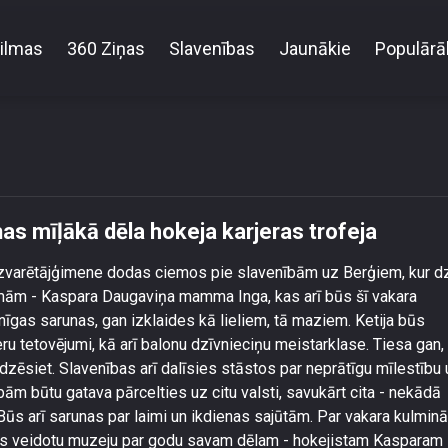
ilmas
360 Ziņas
Slavenības
Jaunākie
Populārā
aviņa atklāj, kura ir viņas mīļākā dēla hokeja karjer
iņas mīļākā dēla hokeja karjeras trofeja
varētājģimene dodas ciemos pie slavenībām uz Berģiem, kur d
ām - Kaspara Daugaviņa mamma Inga, kas arī būs šī vakara
gas sarunas, gan izklaides kā lieliem, tā maziem. Ketija būs
eru tetovējumi, kā arī balonu dzīvnieciņu meistarklase. Tiesa gan,
edzēsiet. Slavenības arī dalīsies stāstos par neprātīgu mīlestību 
bām būtu gatava pārcelties uz citu valsti, savukārt cita - nekādā
 Būs arī sarunas par laimi un ikdienas sajūtām. Par vakara kulminā
šas veidotu muzeju par godu savam dēlam - hokejistam Kasparam