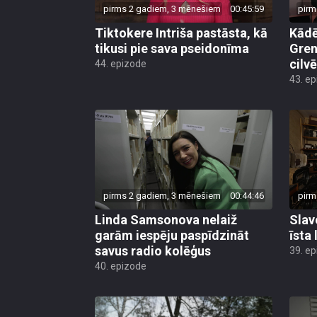
pirms 2 gadiem, 3 mēnešiem
00:45:59
pirm
Tiktokere Intriša pastāsta, kā
Kādē
tikusi pie sava pseidonīma
Gren
cilv
44. epizode
43. e
pirms 2 gadiem, 3 mēnešiem
00:44:46
pirm
Linda Samsonova nelaiž
Slav
garām iespēju paspīdzināt
īsta
savus radio kolēģus
39. e
40. epizode