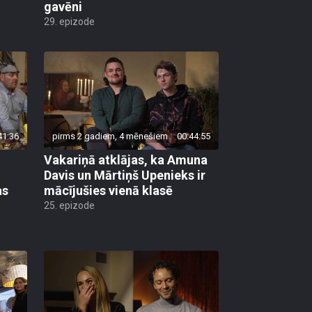
gavēni
29. epizode
41:36
pirms 2 gadiem, 4 mēnešiem
00:44:55
Vakariņā atklājas, ka Amuna
Davis un Mārtiņš Upenieks ir
as
mācījušies vienā klasē
25. epizode