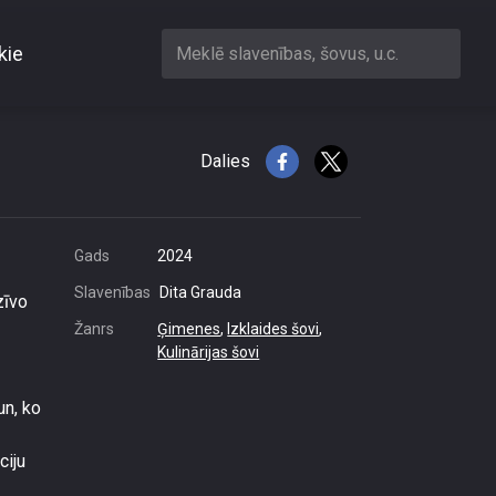
kie
Meklē slavenības, šovus, u.c.
as trofeja
Dalies
Gads
2024
Slavenības
Dita Grauda
zīvo
Žanrs
Ģimenes
,
Izklaides šovi
,
Kulinārijas šovi
un, ko
ciju