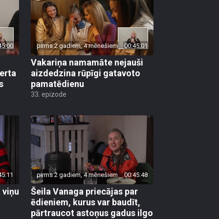
45:00
pirms 2 gadiem, 4 mēnešiem
00:45:01
Vakariņa namamāte nejauši
certa
aizdedzina rūpīgi gatavoto
s
pamatēdienu
33. epizode
45:11
pirms 2 gadiem, 4 mēnešiem
00:45:48
 viņu
Šeila Vanaga priecājas par
ēdieniem, kurus var baudīt,
pārtraucot astoņus gadus ilgo