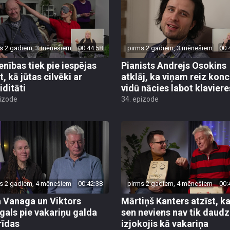
s 2 gadiem, 3 mēnešiem
00:44:58
pirms 2 gadiem, 3 mēnešiem
00:
enības tiek pie iespējas
Pianists Andrejs Osokins
t, kā jūtas cilvēki ar
atklāj, ka viņam reiz kon
iditāti
vidū nācies labot klaviere
pizode
34. epizode
s 2 gadiem, 4 mēnešiem
00:42:38
pirms 2 gadiem, 4 mēnešiem
00:
a Vanaga un Viktors
Mārtiņš Kanters atzīst, ka
als pie vakariņu galda
sen neviens nav tik daudz
rīdas
izjokojis kā vakariņa