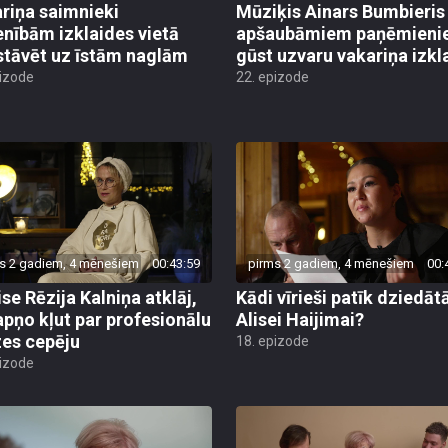
riņa saimnieki
Mūziķis Ainars Bumbieris
enībām izklaides vietā
apšaubāmiem paņēmieni
 stāvēt uz īstām naglām
gūst uzvaru vakariņa izkl
pizode
22. epizode
s 2 gadiem, 4 mēnešiem
00:43:59
pirms 2 gadiem, 4 mēnešiem
00:
ise Rēzija Kalniņa atklāj,
Kādi vīrieši patīk dziedātā
apņo kļut par profesionālu
Alisei Haijimai?
es cepēju
18. epizode
pizode