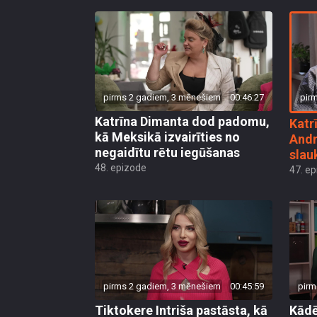
pir
pirms 2 gadiem, 3 mēnešiem
00:46:27
Katrīna Dimanta dod padomu,
Katr
kā Meksikā izvairīties no
Andr
negaidītu rētu iegūšanas
slau
48. epizode
47. e
pirms 2 gadiem, 3 mēnešiem
00:45:59
pirm
Tiktokere Intriša pastāsta, kā
Kādē