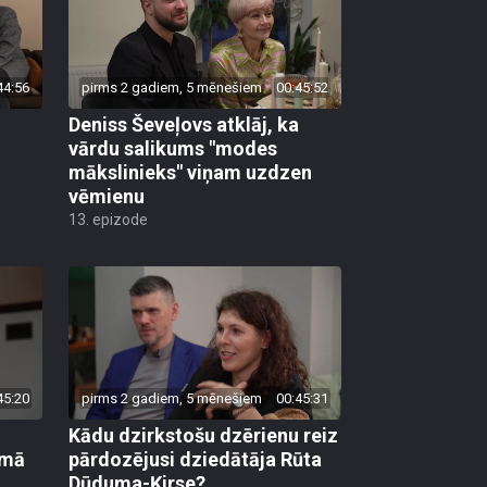
44:56
pirms 2 gadiem, 5 mēnešiem
00:45:52
Deniss Ševeļovs atklāj, ka
vārdu salikums "modes
mākslinieks" viņam uzdzen
vēmienu
13. epizode
45:20
pirms 2 gadiem, 5 mēnešiem
00:45:31
Kādu dzirkstošu dzērienu reiz
rmā
pārdozējusi dziedātāja Rūta
Dūduma-Ķirse?