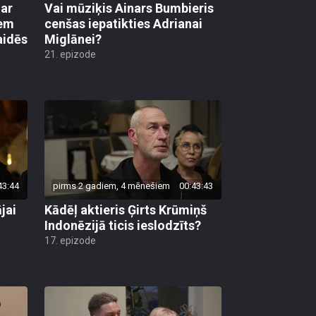
 ar
Vai mūziķis Ainars Bumbieris
em
cenšas iepatikties Adrianai
aidēs
Miglānei?
21. epizode
43:44
pirms 2 gadiem, 4 mēnešiem
00:43:43
jai
Kādēļ aktieris Ģirts Krūmiņš
Indonēzijā ticis ieslodzīts?
17. epizode