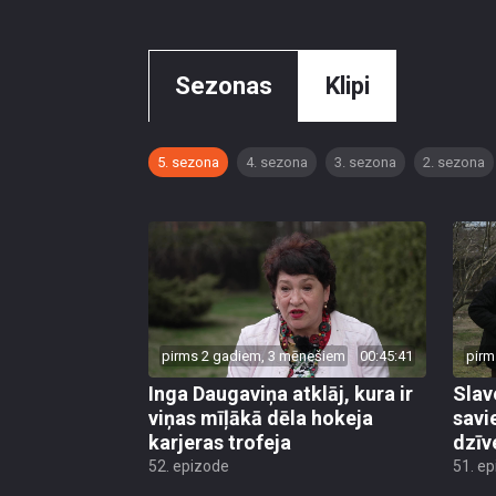
Sezonas
Klipi
5. sezona
4. sezona
3. sezona
2. sezona
pirms 2 gadiem, 3 mēnešiem
00:45:41
pirm
Inga Daugaviņa atklāj, kura ir
Slav
viņas mīļākā dēla hokeja
savi
karjeras trofeja
dzīv
52. epizode
51. e