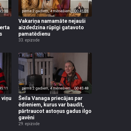
45:00
pirms 2 gadiem, 4 mēnešiem
00:45:01
Vakariņa namamāte nejauši
certa
aizdedzina rūpīgi gatavoto
s
pamatēdienu
33. epizode
45:11
pirms 2 gadiem, 4 mēnešiem
00:45:48
 viņu
Šeila Vanaga priecājas par
ēdieniem, kurus var baudīt,
pārtraucot astoņus gadus ilgo
gavēni
29. epizode