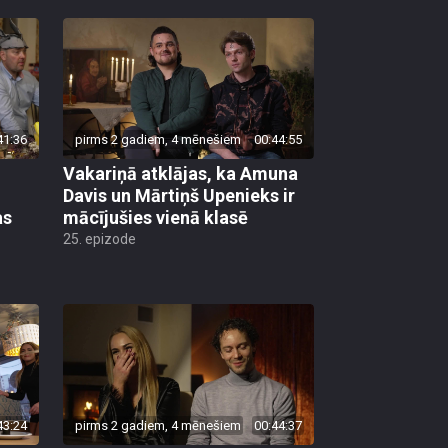
41:36
pirms 2 gadiem, 4 mēnešiem
00:44:55
Vakariņā atklājas, ka Amuna
Davis un Mārtiņš Upenieks ir
as
mācījušies vienā klasē
25. epizode
43:24
pirms 2 gadiem, 4 mēnešiem
00:44:37