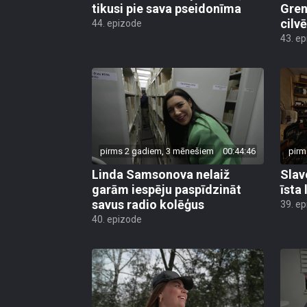
tikusi pie sava pseidonīma
Gren
cilv
44. epizode
43. e
pirms 2 gadiem, 3 mēnešiem
00:44:46
pirm
Linda Samsonova nelaiž
Slav
garām iespēju paspīdzināt
īsta
savus radio kolēģus
39. e
40. epizode