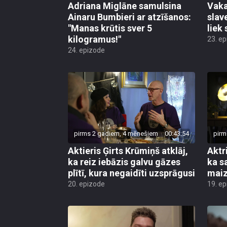
Adriana Miglāne samulsina
Vaka
Ainaru Bumbieri ar atzīšanos:
slav
"Manas krūtis sver 5
liek
kilogramus!"
23. e
24. epizode
pirms 2 gadiem, 4 mēnešiem
00:43:54
pirm
Aktieris Ģirts Krūmiņš atklāj,
Aktr
ka reiz iebāzis galvu gāzes
ka s
plītī, kura negaidīti uzsprāgusi
maiz
20. epizode
19. e