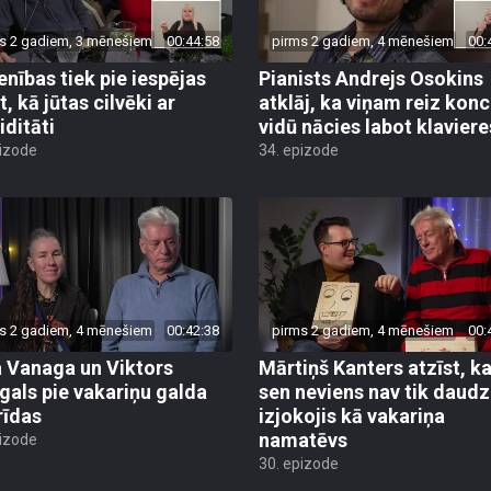
s 2 gadiem, 3 mēnešiem
00:44:58
pirms 2 gadiem, 4 mēnešiem
00:
enības tiek pie iespējas
Pianists Andrejs Osokins
t, kā jūtas cilvēki ar
atklāj, ka viņam reiz kon
iditāti
vidū nācies labot klaviere
pizode
34. epizode
s 2 gadiem, 4 mēnešiem
00:42:38
pirms 2 gadiem, 4 mēnešiem
00:
a Vanaga un Viktors
Mārtiņš Kanters atzīst, ka
als pie vakariņu galda
sen neviens nav tik daudz
rīdas
izjokojis kā vakariņa
namatēvs
pizode
30. epizode