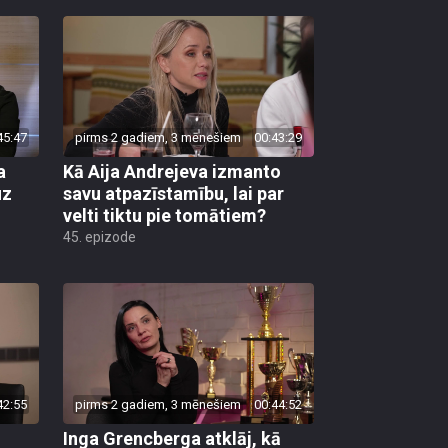
45:47
pirms 2 gadiem, 3 mēnešiem
00:43:29
a
Kā Aija Andrejeva izmanto
uz
savu atpazīstamību, lai par
velti tiktu pie tomātiem?
45. epizode
42:55
pirms 2 gadiem, 3 mēnešiem
00:44:52
Inga Grencberga atklāj, kā