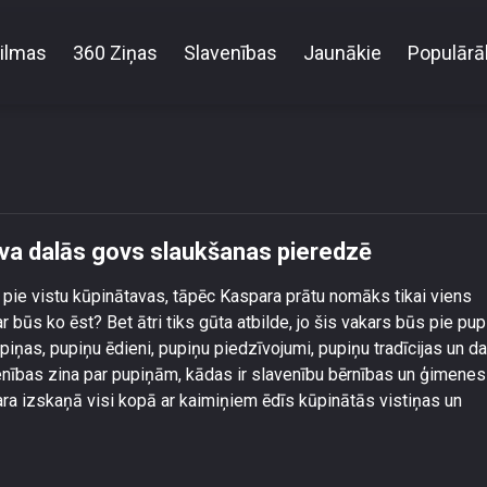
ilmas
360 Ziņas
Slavenības
Jaunākie
Populārā
 Dimanta un Aija Andrejeva dalās govs slaukšanas 
eva dalās govs slaukšanas pieredzē
pie vistu kūpinātavas, tāpēc Kaspara prātu nomāks tikai viens
 būs ko ēst? Bet ātri tiks gūta atbilde, jo šis vakars būs pie pup
iņas, pupiņu ēdieni, pupiņu piedzīvojumi, pupiņu tradīcijas un d
enības zina par pupiņām, kādas ir slavenību bērnības un ģimenes
kara izskaņā visi kopā ar kaimiņiem ēdīs kūpinātās vistiņas un