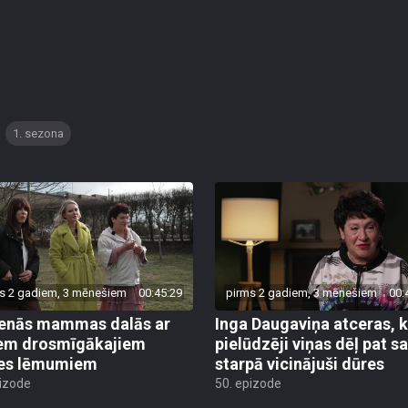
1. sezona
s 2 gadiem, 3 mēnešiem
00:45:29
pirms 2 gadiem, 3 mēnešiem
00:
enās mammas dalās ar
Inga Daugaviņa atceras, 
em drosmīgākajiem
pielūdzēji viņas dēļ pat s
es lēmumiem
starpā vicinājuši dūres
pizode
50. epizode