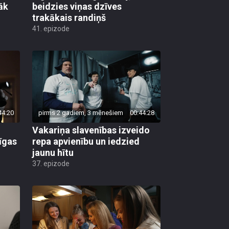
rāk
beidzies viņas dzīves
trakākais randiņš
41. epizode
44:20
pirms 2 gadiem, 3 mēnešiem
00:44:28
Vakariņa slavenības izveido
īgas
repa apvienību un iedzied
jaunu hītu
37. epizode