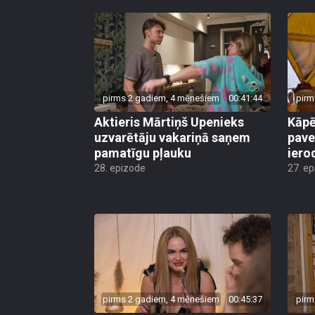
pirms 2 gadiem, 4 mēnešiem
00:41:44
pirm
Aktieris Mārtiņš Upenieks
Kāpē
uzvarētāju vakariņā saņem
pave
pamatīgu pļauku
iero
28. epizode
27. e
pirms 2 gadiem, 4 mēnešiem
00:45:37
pirm