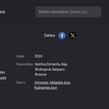
kie
Meklē slavenības, šovus, u.c.
pieredzē
Dalies
Gads
2024
Slavenības
Katrīna Dimanta, Aija
Andrejeva, Kaspars
iņu
Ansons
audz
Žanrs
Ģimenes
,
Izklaides šovi
,
Kulinārijas šovi