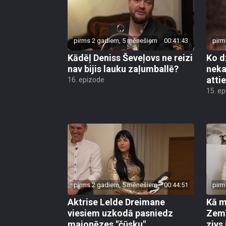
pirms 2 gadiem, 5 mēnešiem
00:41:43
pirm
Kādēļ Deniss Ševeļovs ne reizi
Ko d
nav bijis lauku zaļumballē?
neka
atti
16. epizode
15. e
pirms 2 gadiem, 5 mēnešiem
00:44:51
pirm
Aktrise Lelde Dreimane
Kā m
viesiem uzkodā pasniedz
Zemī
majonēzes "čūsku"
zivs