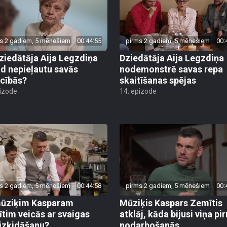
s 2 gadiem, 5 mēnešiem
00:44:55
pirms 2 gadiem, 5 mēnešiem
00:
ziedātāja Aija Legzdiņa
Dziedātāja Aija Legzdiņa
d nepieļautu savās
nodemonstrē savas repa
ecībās?
skaitīšanas spējas
pizode
14. epizode
s 2 gadiem, 5 mēnešiem
00:44:58
pirms 2 gadiem, 5 mēnešiem
00:
ūziķim Kasparam
Mūziķis Kaspars Zemītis
tim veicās ar svaigas
atklāj, kāda bijusi viņa pi
 izķidāšanu?
nodarbošanās