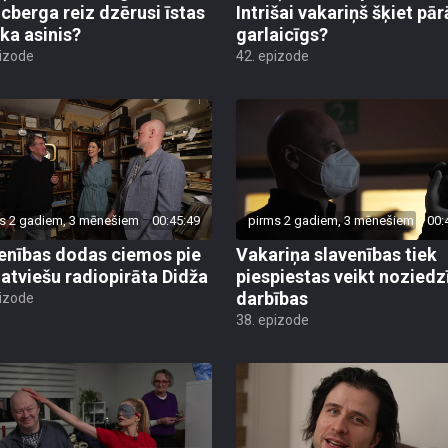
cberga reiz dzērusi īstas
Intrišai vakariņš šķiet pā
ēka asinis?
garlaicīgs?
pizode
42. epizode
s 2 gadiem, 3 mēnešiem
00:45:49
pirms 2 gadiem, 3 mēnešiem
00:
enības dodas ciemos pie
Vakariņa slavenības tiek
 latviešu radiopirāta Didža
piespiestas veikt noziedz
darbības
pizode
38. epizode