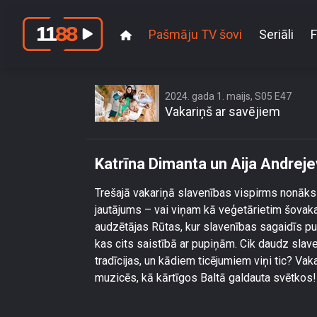
Pašmāju TV šovi
Seriāli
F
Katrīna
2024. gada 1. maijs, S05 E47
Vakariņš ar savējiem
Katrīna Dimanta un Aija Andrej
Trešajā vakariņā slavenības vispirms nonāks 
jautājums – vai viņam kā veģetārietim šovakar
audzētājas Rūtas, kur slavenības sagaidīs pup
kas cits saistībā ar pupiņām. Cik daudz slav
tradīcijas, un kādiem ticējumiem viņi tic? Va
muzicēs, kā kārtīgos Baltā galdauta svētkos!