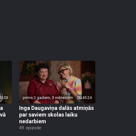
45:03
pirms 2 gadiem, 3 mēnešiem
00:45:24
ka
Inga Daugaviņa dalās atmiņās
avā
par saviem skolas laiku
nedarbiem
49. epizode