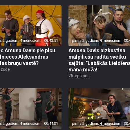
s 2 gadiem, 4 mēnešiem
00:43:51
pirms 2 gadiem, 4 mēnešiem
00:
c Amuna Davis pie picu
Amuna Davis aizkustina
lnieces Aleksandras
mālpiliešu radītā svētku
das bruņu vestē?
sajūta: "Labākās Lieldien
manā mūžā!"
pizode
26. epizode
s 2 gadiem, 4 mēnešiem
00:44:31
pirms 2 gadiem, 4 mēnešiem
00: