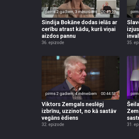
pirms 2 gadiem, 3 mēnešiem
00:45:19
pirm
Sindija Bokāne dodas ielās ar
Slav
cerību atrast kādu, kurš viņai
izjus
aizdos pannu
inval
36. epizode
35. e
pirms 2 gadiem, 4 mēnešiem
00:44:53
pirm
Viktors Zemgals neslēpj
Šeil
izbrīnu, uzzinot, no kā sastāv
Zemg
vegāns ēdiens
sast
32. epizode
31. e