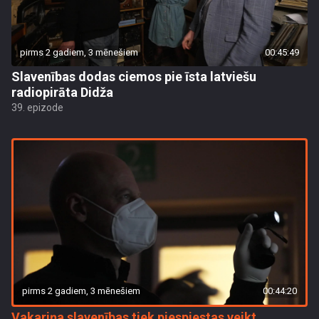
pirms 2 gadiem, 3 mēnešiem
00:45:49
Slavenības dodas ciemos pie īsta latviešu
radiopirāta Didža
39. epizode
pirms 2 gadiem, 3 mēnešiem
00:44:20
Vakariņa slavenības tiek piespiestas veikt