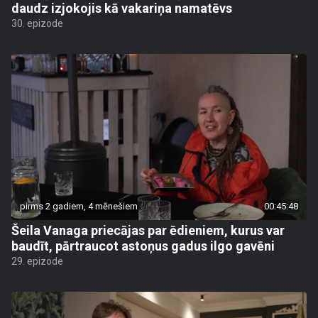
daudz izjokojis kā vakariņa namatēvs
30. epizode
pirms 2 gadiem, 4 mēnešiem
00:45:48
Šeila Vanaga priecājas par ēdieniem, kurus var
baudīt, pārtraucot astoņus gadus ilgo gavēni
29. epizode