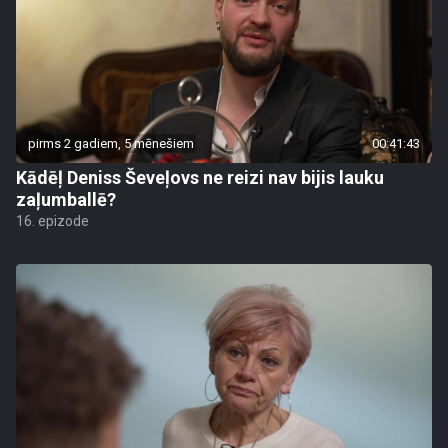
pirms 2 gadiem, 5 mēnešiem
00:41:43
Kādēļ Deniss Ševeļovs ne reizi nav bijis lauku
zaļumballē?
16. epizode