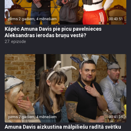
pirms 2 gadiem, 4 mēnešiem
00:43:51
Kāpēc Amuna Davis pie picu pavelnieces
Aleksandras ierodas bruņu vestē?
27. epizode
pirms 2 gadiem, 4 mēnešiem
00:41:36
Amuna Davis aizkustina mālpiliešu radītā svētku