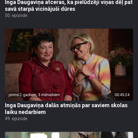
Inga Daugaviņa atceras, ka pielūdzēji viņas dēļ pat
savā starpā vicinājuši dūres
50. epizode
pirms 2 gadiem, 3 mēnešiem
00:45:24
Inga Daugaviņa dalās atmiņās par saviem skolas
laiku nedarbiem
49. epizode