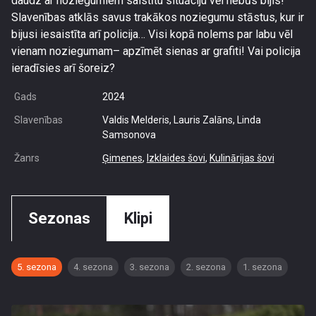
daudz ar noziegumiem saistītu situāciju vēl nebūs bijis!
Slavenības atklās savus trakākos noziegumu stāstus, kur ir
bijusi iesaistīta arī policija… Visi kopā nolems par labu vēl
vienam noziegumam– apzīmēt sienas ar grafiti! Vai policija
ieradīsies arī šoreiz?
Gads
2024
Slavenības
Valdis Melderis, Lauris Zalāns, Linda
Samsonova
Žanrs
Ģimenes
,
Izklaides šovi
,
Kulinārijas šovi
Sezonas
Klipi
5. sezona
4. sezona
3. sezona
2. sezona
1. sezona