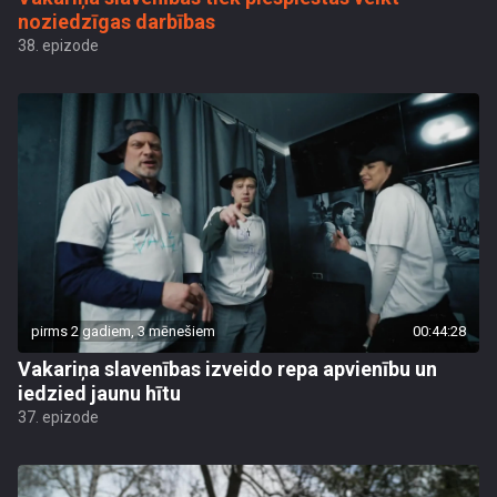
noziedzīgas darbības
38. epizode
pirms 2 gadiem, 3 mēnešiem
00:44:28
Vakariņa slavenības izveido repa apvienību un
iedzied jaunu hītu
37. epizode