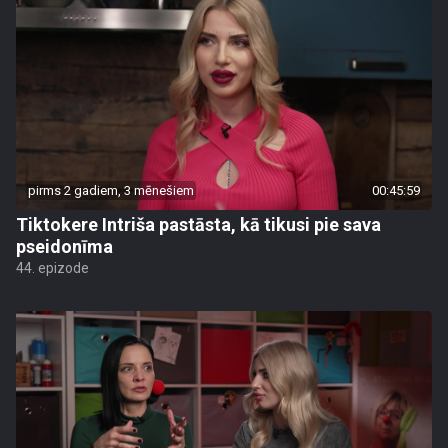
pirms 2 gadiem, 3 mēnešiem
00:45:59
Tiktokere Intriša pastāsta, kā tikusi pie sava
pseidonīma
44. epizode