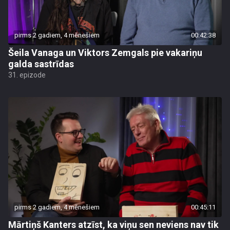
pirms 2 gadiem, 4 mēnešiem
00:42:38
Šeila Vanaga un Viktors Zemgals pie vakariņu
galda sastrīdas
31. epizode
pirms 2 gadiem, 4 mēnešiem
00:45:11
Mārtiņš Kanters atzīst, ka viņu sen neviens nav tik