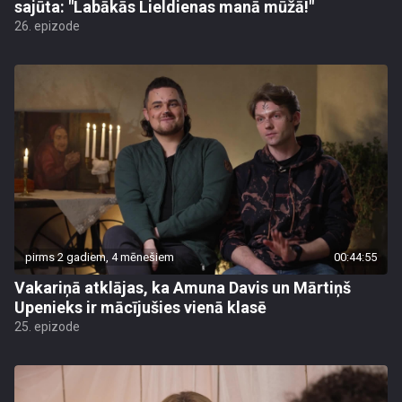
sajūta: "Labākās Lieldienas manā mūžā!"
26. epizode
pirms 2 gadiem, 4 mēnešiem
00:44:55
Vakariņā atklājas, ka Amuna Davis un Mārtiņš
Upenieks ir mācījušies vienā klasē
25. epizode