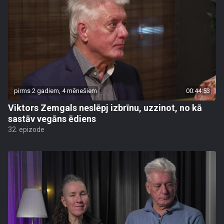
pirms 2 gadiem, 4 mēnešiem
00:44:53
Viktors Zemgals neslēpj izbrīnu, uzzinot, no kā
sastāv vegāns ēdiens
32. epizode