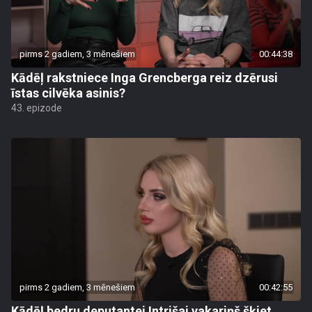
pirms 2 gadiem, 3 mēnešiem
00:44:38
Kādēļ rakstniece Inga Grencberga reiz dzērusi
īstas cilvēka asinis?
43. epizode
pirms 2 gadiem, 3 mēnešiem
00:42:55
Kādēļ bedru deputantei Intrišai vakariņš šķiet