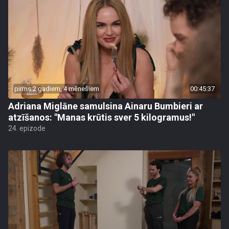
pirms 2 gadiem, 4 mēnešiem
00:45:37
Adriana Miglāne samulsina Ainaru Bumbieri ar
atzīšanos: "Manas krūtis sver 5 kilogramus!"
24. epizode