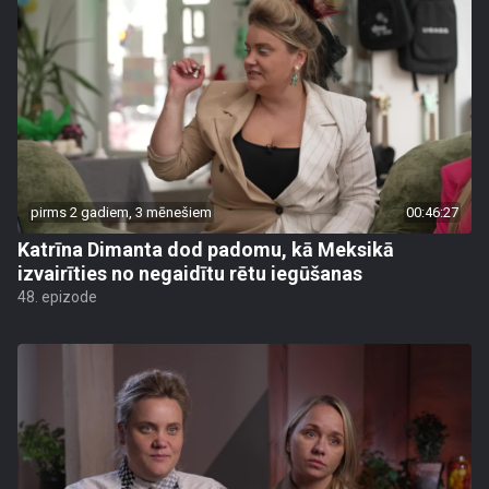
pirms 2 gadiem, 3 mēnešiem
00:46:27
Katrīna Dimanta dod padomu, kā Meksikā
izvairīties no negaidītu rētu iegūšanas
48. epizode