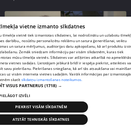
 tīmekļa vietne izmanto sīkdatnes
 tīmekļa vietnē tiek izmantotas sīkdatnes, lai nodrošinātu un uzlabotu tīmek
nes darbību., nosūtītu personalizētu reklāmu un satura ģenerēšanai, veiktu
āmas un satura mērījumus, auditorijas datu apkopošanu, kā arī produktu izst
zlabošanu. Zemāk sniedzam informāciju par visām sīkdatnēm, kuras tiek
ntotas mūsu tīmekļa vietnēs. Sīkdatnes var atšķirties atkarībā no apmeklētā
rneta vietnes sadaļas. Lietotājam jebkurā brīdī ir iespēja piekrist, atteikties va
īt savu piekrišanu. Piekrišanas sniegšana, kā arī tās atsaukšana vai mainīša
pirms 2 gadiem, 5 mēnešiem
00:45:52
ecas uz visām interneta vietnes sadaļām. Vairāk informācijas par izmantotaj
atnēm skatīt
sīkdatņu izmantošanas noteikumos.
Deniss Ševeļovs atklāj, ka vārdu salikums "modes
ĪT VISUS PARTNERUS
(1718) →
mākslinieks" viņam uzdzen vēmienu
PIELĀGOT IZVĒLI
13. epizode
PIEKRIST VISĀM SĪKDATNĒM
ATSTĀT TEHNISKĀS SĪKDATNES