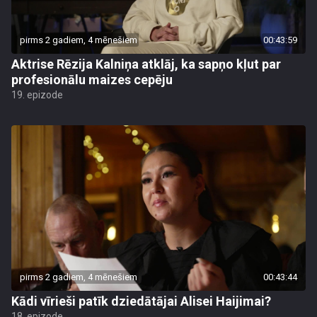
pirms 2 gadiem, 4 mēnešiem
00:43:59
Aktrise Rēzija Kalniņa atklāj, ka sapņo kļut par
profesionālu maizes cepēju
19. epizode
pirms 2 gadiem, 4 mēnešiem
00:43:44
Kādi vīrieši patīk dziedātājai Alisei Haijimai?
18. epizode