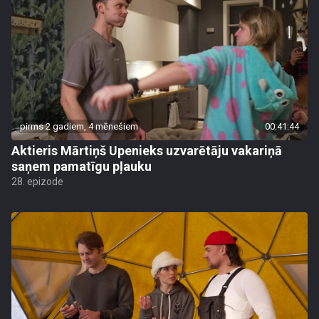
pirms 2 gadiem, 4 mēnešiem
00:41:44
Aktieris Mārtiņš Upenieks uzvarētāju vakariņā
saņem pamatīgu pļauku
28. epizode