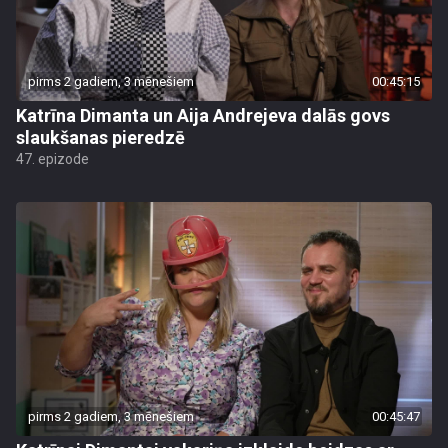
pirms 2 gadiem, 3 mēnešiem
00:45:15
Katrīna Dimanta un Aija Andrejeva dalās govs
slaukšanas pieredzē
47. epizode
pirms 2 gadiem, 3 mēnešiem
00:45:47