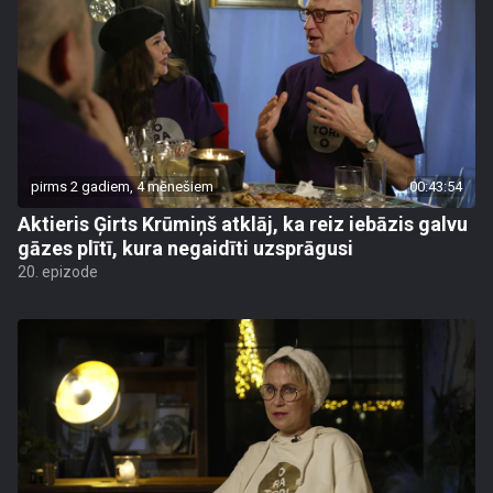
pirms 2 gadiem, 4 mēnešiem
00:43:54
Aktieris Ģirts Krūmiņš atklāj, ka reiz iebāzis galvu
gāzes plītī, kura negaidīti uzsprāgusi
20. epizode