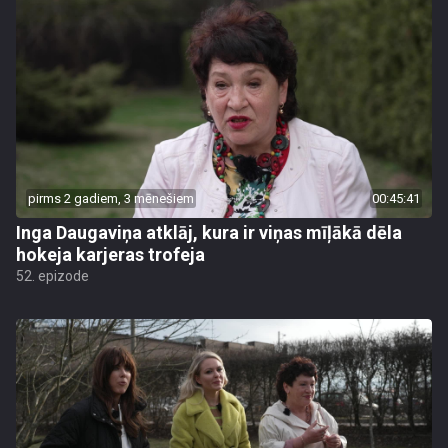
pirms 2 gadiem, 3 mēnešiem
00:45:41
Inga Daugaviņa atklāj, kura ir viņas mīļākā dēla
hokeja karjeras trofeja
52. epizode