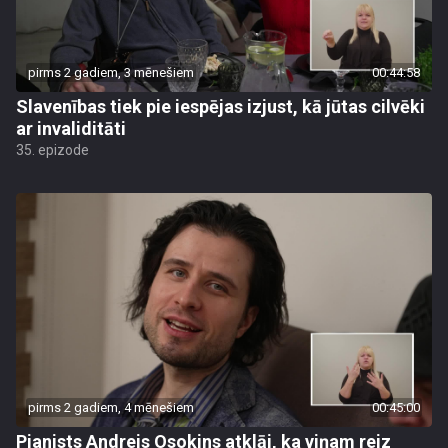
pirms 2 gadiem, 3 mēnešiem
00:44:58
Slavenības tiek pie iespējas izjust, kā jūtas cilvēki
ar invaliditāti
35. epizode
pirms 2 gadiem, 4 mēnešiem
00:45:00
Pianists Andrejs Osokins atklāj, ka viņam reiz