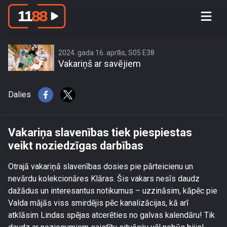
Vakariņa slavenības tiek piespiestas
veikt noziedzīgas darbības
2024. gada 16. aprīlis, S05 E38
Vakariņš ar savējiem
Dalies
Vakariņa slavenības tiek piespiestas
veikt noziedzīgas darbības
Otrajā vakariņā slavenības dosies pie pārteicienu un
nevārdu kolekcionāres Klāras. Šis vakars nesīs daudz
dažādus un interesantus notikumus – uzzināsim, kāpēc pie
Valda mājās viss smirdējis pēc kanalizācijas, kā arī
atklāsim Lindas spējas atcerēties no galvas kalendāru! Tik