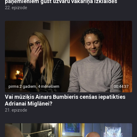
paņēmieniem gūst uzvaru vakariņa izklaidēs
22. epizode
pirms 2 gadiem, 4 mēnešiem
00:44:37
Vai mūziķis Ainars Bumbieris cenšas iepatikties
Adrianai Miglānei?
21. epizode