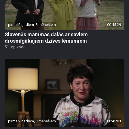
pirms 2 gadiem, 3 mēnešiem
00:45:29
Slavenās mammas dalās ar saviem
drosmīgākajiem dzīves lēmumiem
51. epizode
pirms 2 gadiem, 3 mēnešiem
00:45:03