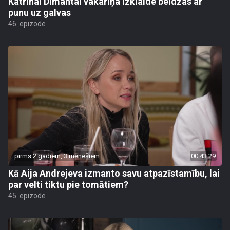
Katrīnai Dimantai vakariņa izklaide beidzas ar
punu uz galvas
46. epizode
pirms 2 gadiem, 3 mēnešiem
00:43:29
Kā Aija Andrejeva izmanto savu atpazīstamību, lai
par velti tiktu pie tomātiem?
45. epizode