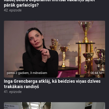
pārāk garlaicīgs?
42. epizode
pirms 2 gadiem, 3 mēnešiem
00:44:52
Inga Grencberga atklāj, kā beidzies viņas dzīves
trakākais randiņš
41. epizode