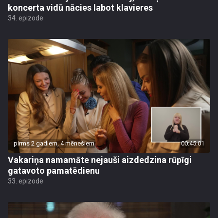
koncerta vidū nācies labot klavieres
34. epizode
pirms 2 gadiem, 4 mēnešiem
00:45:01
Vakariņa namamāte nejauši aizdedzina rūpīgi
gatavoto pamatēdienu
33. epizode