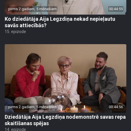
pirms 2 gadiem, 5 mēnešiem
00:44:55
Ko dziedātāja Aija Legzdiņa nekad nepieļautu
savās attiecībās?
15. epizode
pirms 2 gadiem, 5 mēnešiem
00:44:56
Dziedātāja Aija Legzdiņa nodemonstrē savas repa
skaitīšanas spējas
14. epizode