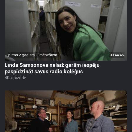
pirms 2 gadiem, 3 mēnešiem
00:44:46
Linda Samsonova nelaiž garām iespēju
paspīdzināt savus radio kolēģus
40. epizode