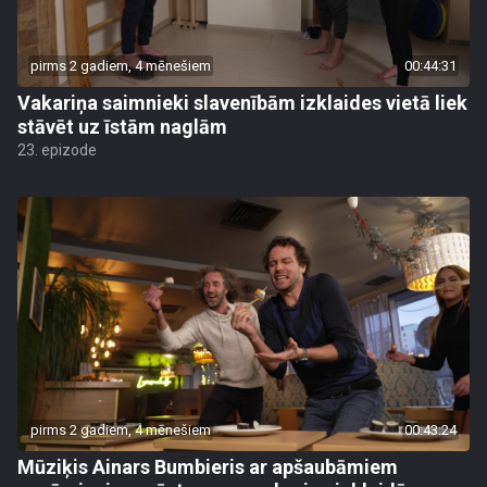
pirms 2 gadiem, 4 mēnešiem
00:44:31
Vakariņa saimnieki slavenībām izklaides vietā liek
stāvēt uz īstām naglām
23. epizode
pirms 2 gadiem, 4 mēnešiem
00:43:24
Mūziķis Ainars Bumbieris ar apšaubāmiem