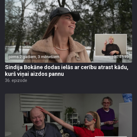
pirms 2 gadiem, 3 mēnešiem
00:45:19
Sindija Bokāne dodas ielās ar cerību atrast kādu,
kurš viņai aizdos pannu
36. epizode