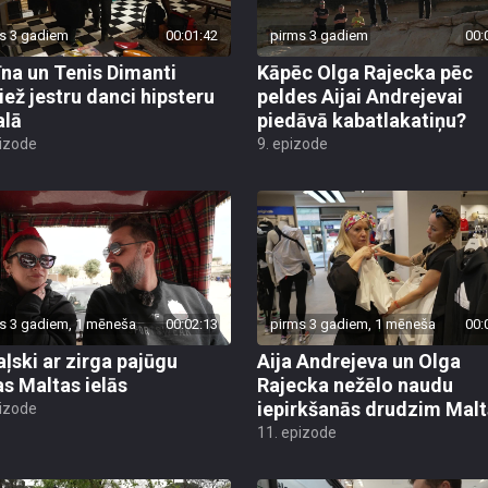
s 3 gadiem
00:01:42
pirms 3 gadiem
00:
īna un Tenis Dimanti
Kāpēc Olga Rajecka pēc
iež jestru danci hipsteru
peldes Aijai Andrejevai
alā
piedāvā kabatlakatiņu?
pizode
9. epizode
s 3 gadiem, 1 mēneša
00:02:13
pirms 3 gadiem, 1 mēneša
00:
ļski ar zirga pajūgu
Aija Andrejeva un Olga
s Maltas ielās
Rajecka nežēlo naudu
iepirkšanās drudzim Mal
pizode
11. epizode