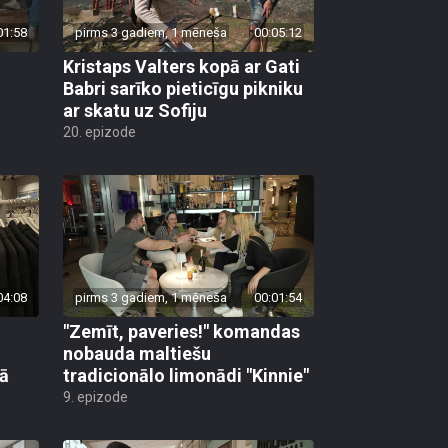
01:58
pirms 3 gadiem, 1 mēneša
00:05:12
Kristaps Valters kopā ar Gati
Babri sarīko pieticīgu pikniku
ar skatu uz Sofiju
20. epizode
04:08
pirms 3 gadiem, 1 mēneša
00:01:54
"Zemīt, paveries!" komandas
nobauda maltiešu
tā
tradicionālo limonādi "Kinnie"
9. epizode