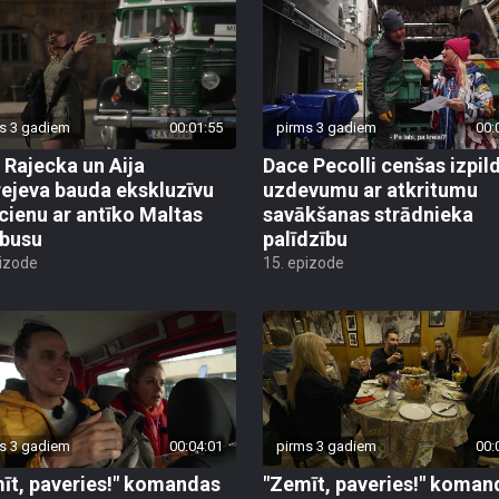
s 3 gadiem
00:01:55
pirms 3 gadiem
00:
 Rajecka un Aija
Dace Pecolli cenšas izpild
ejeva bauda ekskluzīvu
uzdevumu ar atkritumu
cienu ar antīko Maltas
savākšanas strādnieka
busu
palīdzību
pizode
15. epizode
s 3 gadiem
00:04:01
pirms 3 gadiem
00:
īt, paveries!" komandas
"Zemīt, paveries!" koman