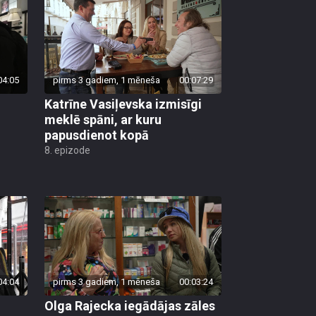
04:05
pirms 3 gadiem, 1 mēneša
00:07:29
Katrīne Vasiļevska izmisīgi
meklē spāni, ar kuru
papusdienot kopā
8. epizode
04:04
pirms 3 gadiem, 1 mēneša
00:03:24
Olga Rajecka iegādājas zāles