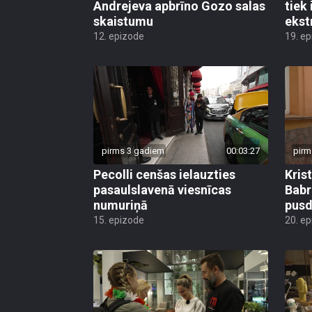
Andrejeva apbrīno Gozo salas
tiek 
skaistumu
eks
12. epizode
19. e
pirms 3 gadiem
00:03:27
pirm
Pecolli cenšas ielauzties
Kris
pasaulslavenā viesnīcas
Babr
numuriņā
pusd
15. epizode
20. e