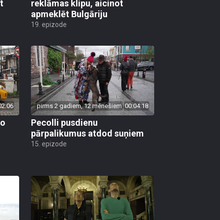
t
reklāmas klipu, aicinot
apmeklēt Bulgāriju
19. epizode
02:06
pirms 2 gadiem, 12 mēnešiem
00:04:18
vo
Pecolli pusdienu
pārpalikumus atdod suņiem
15. epizode