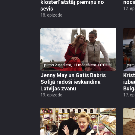
klosterī atstāj piemiņu no
noci
sevis
12. e
18. epizode
pirms 2 gadiem, 11 mēnešiem
00:03:22
pirm
Jenny May un Gatis Babris
Kris
Sofijā radoši ieskandina
izba
Latvijas zvanu
Bulg
19. epizode
17. e