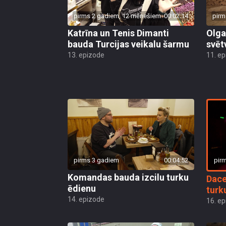
pirms 2 gadiem, 12 mēnešiem
00:02:14
pirm
Katrīna un Tenis Dimanti
Olga
bauda Turcijas veikalu šarmu
svēt
13. epizode
11. e
pir
pirms 3 gadiem
00:04:52
Komandas bauda izcilu turku
Dace
ēdienu
turk
14. epizode
16. e