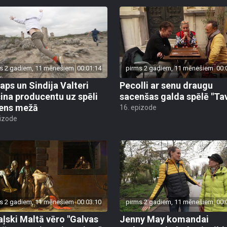
s 2 gadiem, 11 mēnešiem
00:01:14
pirms 2 gadiem, 11 mēnešiem
00:
taps un Sindija Valteri
Pecolli ar senu draugu
cina producentu uz spēli
sacenšas galda spēlē "Tav
ens mežā
16. epizode
pizode
s 2 gadiem, 11 mēnešiem
00:03:10
pirms 2 gadiem, 11 mēnešiem
00:
ļski Maltā vēro "Galvas
Jenny May komandai