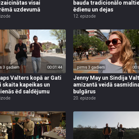
izaicinātas visai
bauda tradicionālo malti
trēmā uzdevumā
ēdienu un dejas
pizode
12. epizode
s 3 gadiem
00:01:44
pirms 3 gadiem
00:
taps Valters kopā ar Gati
Jenny May un Sindija Val
i skaita kapeikas un
amizantā veidā sasmīdin
ienās ēd saldējumu
bulgārus
pizode
20. epizode