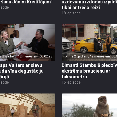
ršanu Jānim Kristītājam"
uzdevumu izdodas izpildī
tikai ar trešo reizi
pizode
18. epizode
s 2 gadiem, 12 mēnešiem
00:02:28
pirms 2 gadiem, 12 mēnešiem
00:
taps Valters ar sievu
Dimanti Stambulā piedzī
uda vīna degustāciju
ekstrēmu braucienu ar
ārijā
taksometru
pizode
15. epizode