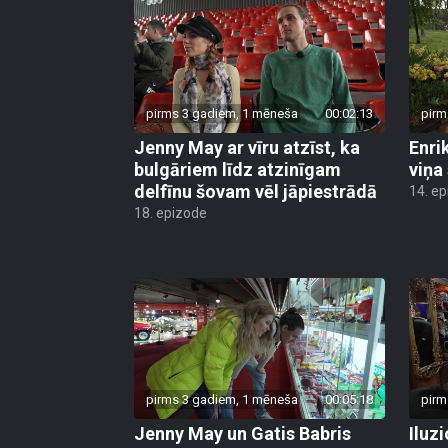
pirms 3 gadiem, 1 mēneša
00:02:13
pirm
Jenny May ar vīru atzīst, ka
Enri
bulgāriem līdz atzinīgam
viņa
delfīnu šovam vēl jāpiestrādā
14. e
18. epizode
pirms 3 gadiem, 1 mēneša
00:05:18
pirm
Jenny May un Gatis Babris
Iluz