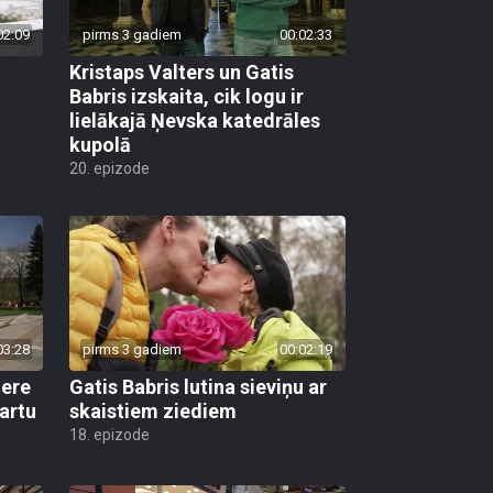
02:09
pirms 3 gadiem
00:02:33
Kristaps Valters un Gatis
j
Babris izskaita, cik logu ir
lielākajā Ņevska katedrāles
kupolā
20. epizode
03:28
pirms 3 gadiem
00:02:19
tere
Gatis Babris lutina sieviņu ar
artu
skaistiem ziediem
18. epizode