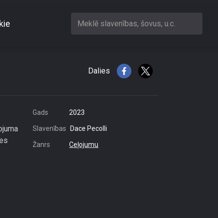
kie
Meklē slavenības, šovus, u.c.
Dalies
Gads
2023
ļojuma
Slavenības
Dace Pecolli
ies
Žanrs
Ceļojumu