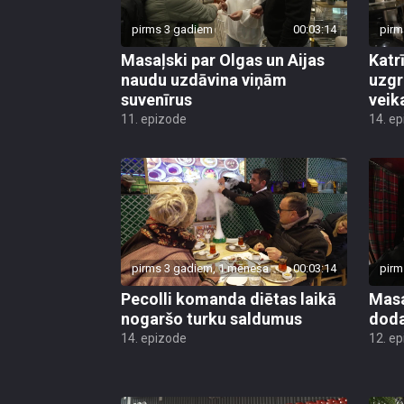
pirms 3 gadiem
00:03:14
pirm
Masaļski par Olgas un Aijas
Katr
naudu uzdāvina viņām
uzgr
suvenīrus
veik
11. epizode
14. e
pirms 3 gadiem, 1 mēneša
00:03:14
pirm
Pecolli komanda diētas laikā
Masa
nogaršo turku saldumus
doda
14. epizode
12. e