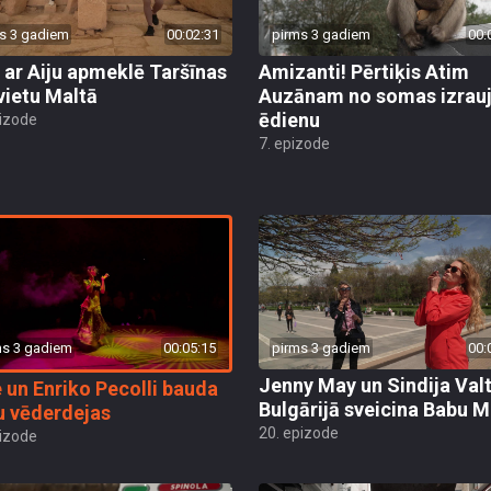
s 3 gadiem
00:02:31
pirms 3 gadiem
00:
 ar Aiju apmeklē Taršīnas
Amizanti! Pērtiķis Atim
vietu Maltā
Auzānam no somas izrau
ēdienu
pizode
7. epizode
ms 3 gadiem
00:05:15
pirms 3 gadiem
00:
Jenny May un Sindija Val
 un Enriko Pecolli bauda
Bulgārijā sveicina Babu M
u vēderdejas
20. epizode
pizode