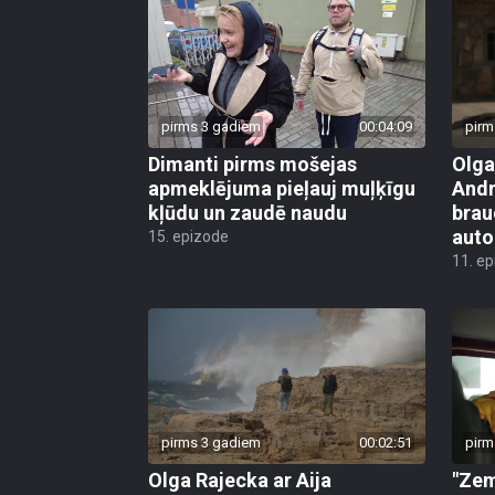
pirms 3 gadiem
00:04:09
pirm
Dimanti pirms mošejas
Olga
apmeklējuma pieļauj muļķīgu
Andr
kļūdu un zaudē naudu
brau
auto
15. epizode
11. e
pirms 3 gadiem
00:02:51
pirm
Olga Rajecka ar Aija
"Zem