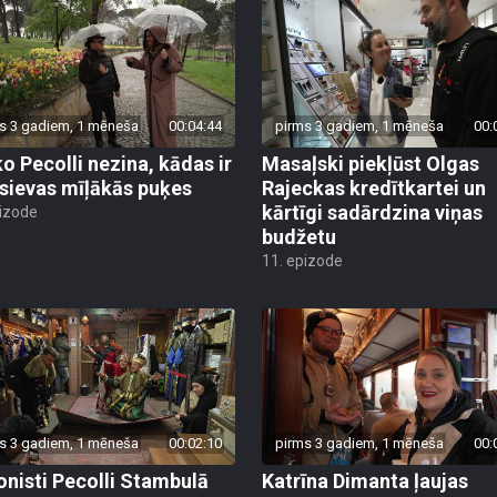
s 3 gadiem, 1 mēneša
00:04:44
pirms 3 gadiem, 1 mēneša
00:
ko Pecolli nezina, kādas ir
Masaļski piekļūst Olgas
 sievas mīļākās puķes
Rajeckas kredītkartei un
kārtīgi sadārdzina viņas
pizode
budžetu
11. epizode
s 3 gadiem, 1 mēneša
00:02:10
pirms 3 gadiem, 1 mēneša
00:
ionisti Pecolli Stambulā
Katrīna Dimanta ļaujas