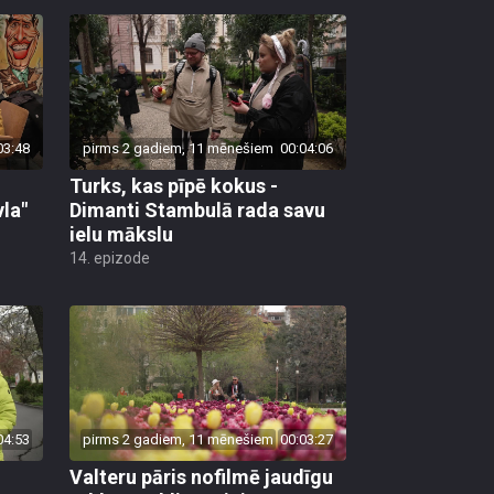
03:48
pirms 2 gadiem, 11 mēnešiem
00:04:06
Turks, kas pīpē kokus -
la"
Dimanti Stambulā rada savu
ielu mākslu
14. epizode
04:53
pirms 2 gadiem, 11 mēnešiem
00:03:27
Valteru pāris nofilmē jaudīgu