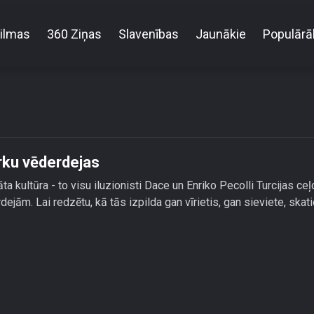
ilmas
360 Ziņas
Slavenības
Jaunākie
Populārā
Dace un Enriko Pecolli bauda turku vēderdejas
urku vēderdejas
a kultūra - to visu iluzionisti Dace un Enriko Pecolli Turcijas ce
ejām. Lai redzētu, kā tās izpilda gan vīrietis, gan sieviete, skat