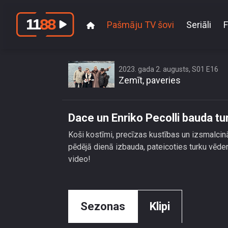
Pašmāju TV šovi
Seriāli
F
2023. gada 2. augusts, S01 E16
Zemīt, paveries
Dace un Enriko Pecolli bauda t
Koši kostīmi, precīzas kustības un izsmalcināt
pēdējā dienā izbauda, pateicoties turku vēderd
video!
Sezonas
Klipi