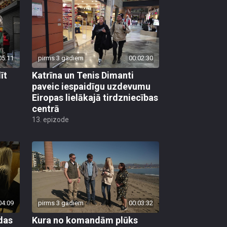
05:11
pirms 3 gadiem
00:02:30
īt
Katrīna un Tenis Dimanti
paveic iespaidīgu uzdevumu
Eiropas lielākajā tirdzniecības
centrā
13. epizode
04:09
pirms 3 gadiem
00:03:32
das
Kura no komandām plūks