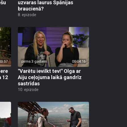
ešu
uzvaras laurus Spānijas
braucienā?
8. epizode
03:57
pirms 3 gadiem
00:04:16
tere
"Varētu ievilkt tev!" Olga ar
a 12
Aiju ceļojuma laikā gandrīz
sastrīdas
10. epizode