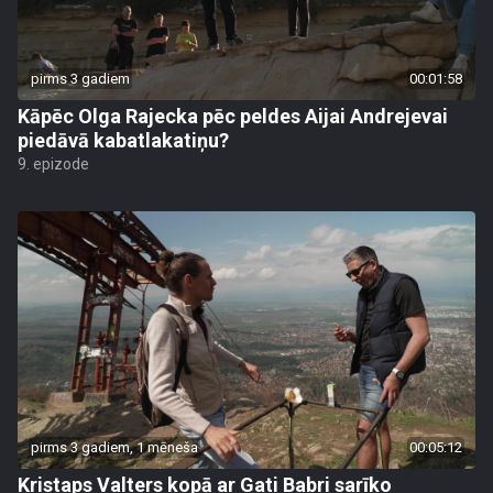
pirms 3 gadiem
00:01:58
Kāpēc Olga Rajecka pēc peldes Aijai Andrejevai
piedāvā kabatlakatiņu?
9. epizode
pirms 3 gadiem, 1 mēneša
00:05:12
Kristaps Valters kopā ar Gati Babri sarīko