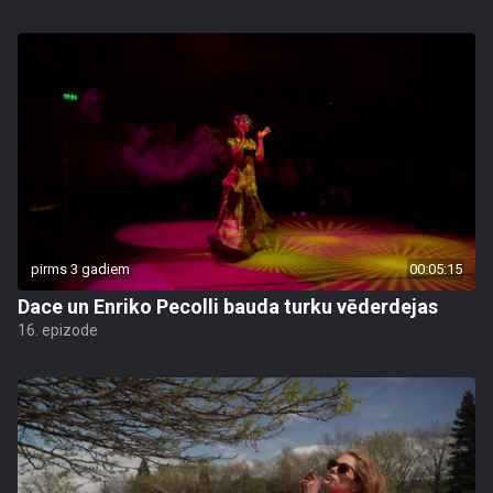
pirms 3 gadiem
00:05:15
Dace un Enriko Pecolli bauda turku vēderdejas
16. epizode