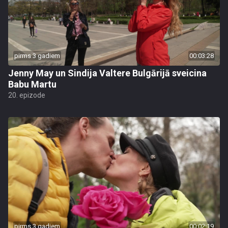
pirms 3 gadiem
00:03:28
Jenny May un Sindija Valtere Bulgārijā sveicina
Babu Martu
20. epizode
pirms 3 gadiem
00:02:19