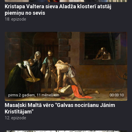
Kristapa Valtera sieva Aladža klosterī atstāj
piemiņu no sevis
18. epizode
pirms 2 gadiem, 11 mēnešiem
00:03:10
Masaļski Maltā vēro "Galvas nociršanu Jānim
Kristītājam"
12. epizode