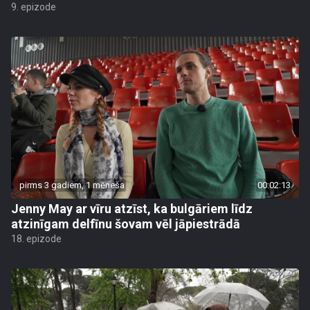
9. epizode
pirms 3 gadiem, 1 mēneša
00:02:13
Jenny May ar vīru atzīst, ka bulgāriem līdz
atzinīgam delfīnu šovam vēl jāpiestrādā
18. epizode