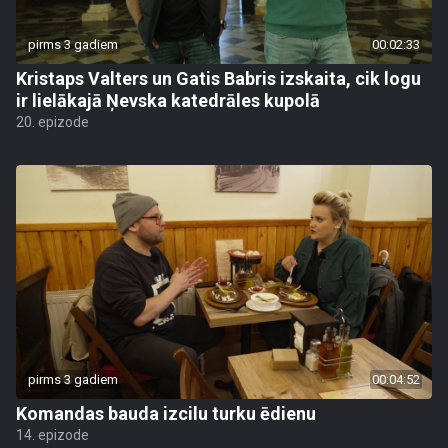
pirms 3 gadiem
00:02:33
Kristaps Valters un Gatis Babris izskaita, cik logu
ir lielākajā Ņevska katedrāles kupolā
20. epizode
pirms 3 gadiem
00:04:52
Komandas bauda izcilu turku ēdienu
14. epizode