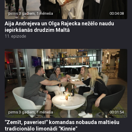
pirms 3 gadiem, 1 mēneša
00:04:08
Aija Andrejeva un Olga Rajecka nežēlo naudu
iepirkšanās drudzim Maltā
11. epizode
pirms 3 gadiem, 1 mēneša
00:01:54
"Zemīt, paveries!" komandas nobauda maltiešu
tradicionālo limonādi "Kinnie"