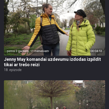
pirms 2 gadiem, 11 mēnešiem
00:04:53
Jenny May komandai uzdevumu izdodas izpildīt
tikai ar trešo reizi
18. epizode