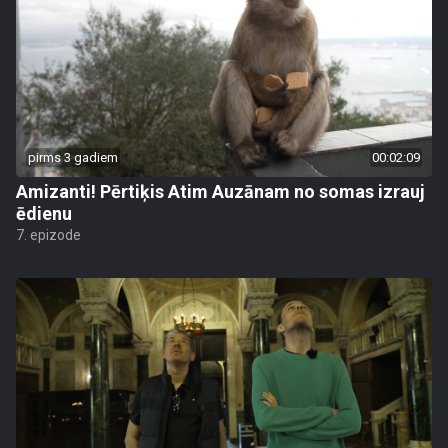
pirms 3 gadiem
00:02:09
Amizanti! Pērtiķis Atim Auzānam no somas izrauj
ēdienu
7. epizode