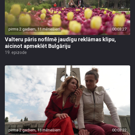
pirms 2 gadiem, 11 mēnešiem
00:03:27
Valteru pāris nofilmē jaudīgu reklāmas klipu,
aicinot apmeklēt Bulgāriju
19. epizode
pirms 2 gadiem, 11 mēnešiem
00:03:22