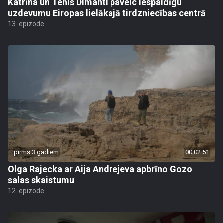
Katrīna un Tenis Dimanti paveic iespaidīgu
uzdevumu Eiropas lielākajā tirdzniecības centrā
13. epizode
pirms 3 gadiem
00:02:51
Olga Rajecka ar Aija Andrejeva apbrīno Gozo
salas skaistumu
12. epizode