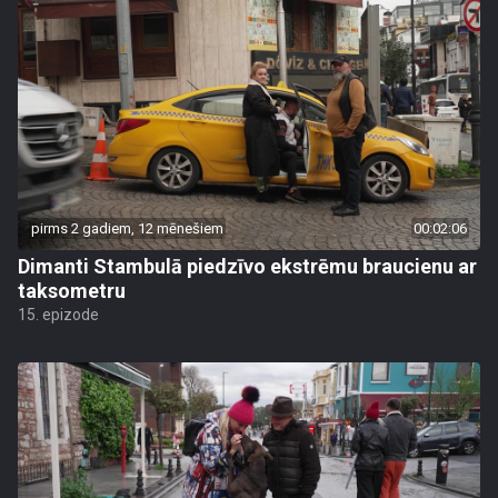
pirms 2 gadiem, 12 mēnešiem
00:02:06
Dimanti Stambulā piedzīvo ekstrēmu braucienu ar
taksometru
15. epizode