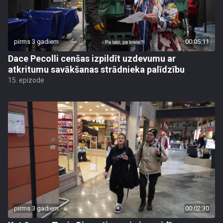
pirms 3 gadiem
00:05:11
Dace Pecolli cenšas izpildīt uzdevumu ar
atkritumu savākšanas strādnieka palīdzību
15. epizode
pirms 3 gadiem
00:02:30