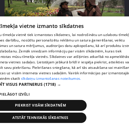
 tīmekļa vietne izmanto sīkdatnes
 tīmekļa vietnē tiek izmantotas sīkdatnes, lai nodrošinātu un uzlabotu tīmek
nes darbību., nosūtītu personalizētu reklāmu un satura ģenerēšanai, veiktu
pirms 3 gadiem, 1 mēneša
00:04:44
āmas un satura mērījumus, auditorijas datu apkopošanu, kā arī produktu izst
zlabošanu. Zemāk sniedzam informāciju par visām sīkdatnēm, kuras tiek
Enriko Pecolli nezina, kādas ir viņa sievas mīļākās
ntotas mūsu tīmekļa vietnēs. Sīkdatnes var atšķirties atkarībā no apmeklētā
puķes
rneta vietnes sadaļas. Lietotājam jebkurā brīdī ir iespēja piekrist, atteikties va
14. epizode
īt savu piekrišanu. Piekrišanas sniegšana, kā arī tās atsaukšana vai mainīša
ecas uz visām interneta vietnes sadaļām. Vairāk informācijas par izmantotaj
atnēm skatīt
sīkdatņu izmantošanas noteikumos.
ĪT VISUS PARTNERUS
(1718) →
PIELĀGOT IZVĒLI
PIEKRIST VISĀM SĪKDATNĒM
ATSTĀT TEHNISKĀS SĪKDATNES