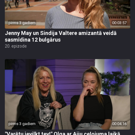
pirms 3 gadiem
00:03:57
Jenny May un Sindija Valtere amizantā veidā
sasmīdina 12 bulgārus
20. epizode
pirms 3 gadiem
00:04:16
"Varētu ievilkt tev!" Olga ar Aiju ceļojuma laikā