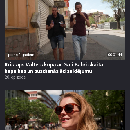
pirms 3 gadiem
00:01:44
Kristaps Valters kopā ar Gati Babri skaita
kapeikas un pusdienās ēd saldējumu
20. epizode