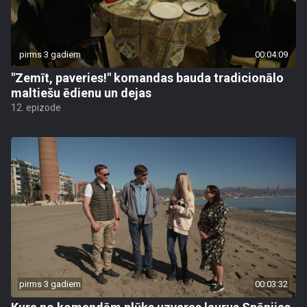
pirms 3 gadiem
00:04:09
"Zemīt, paveries!" komandas bauda tradicionālo
maltiešu ēdienu un dejas
12. epizode
pirms 3 gadiem
00:03:32