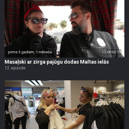
pirms 3 gadiem, 1 mēneša
00:02:13
Masaļski ar zirga pajūgu dodas Maltas ielās
12. epizode