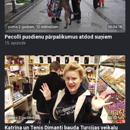
pirms 2 gadiem, 12 mēnešiem
00:04:18
Pecolli pusdienu pārpalikumus atdod suņiem
15. epizode
pirms 3 gadiem
00:02:14
Katrīna un Tenis Dimanti bauda Turcijas veikalu