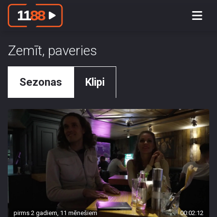
Zemīt, paveries
Sezonas
Klipi
pirms 2 gadiem, 11 mēnešiem
00:02:12