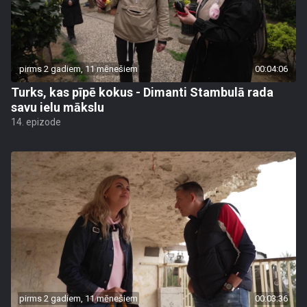
pirms 2 gadiem, 11 mēnešiem
00:04:06
Turks, kas pīpē kokus - Dimanti Stambulā rada
savu ielu mākslu
14. epizode
pirms 2 gadiem, 11 mēnešiem
00:03:36