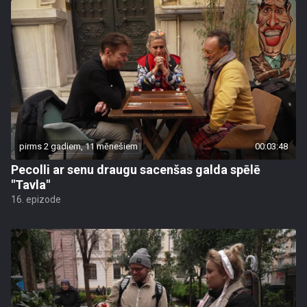
pirms 2 gadiem, 11 mēnešiem
00:03:48
Pecolli ar senu draugu sacenšas galda spēlē
"Tavla"
16. epizode