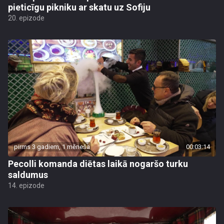
pieticīgu pikniku ar skatu uz Sofiju
20. epizode
pirms 3 gadiem, 1 mēneša
00:03:14
Pecolli komanda diētas laikā nogaršo turku
saldumus
14. epizode