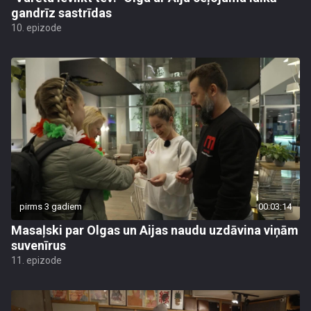
gandrīz sastrīdas
10. epizode
pirms 3 gadiem
00:03:14
Masaļski par Olgas un Aijas naudu uzdāvina viņām
suvenīrus
11. epizode