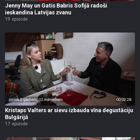
Jenny May un Gatis Babris Sofijā radoši
ieskandina Latvijas zvanu
19. epizode
pirms 2 gadiem, 12 mēnešiem
00:02:28
Kristaps Valters ar sievu izbauda vīna degustāciju
Bulgārijā
17. epizode