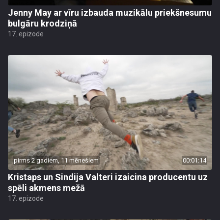
Jenny May ar vīru izbauda muzikālu priekšnesumu
bulgāru krodziņā
17. epizode
pirms 2 gadiem, 11 mēnešiem
00:01:14
Kristaps un Sindija Valteri izaicina producentu uz
spēli akmens mežā
17. epizode