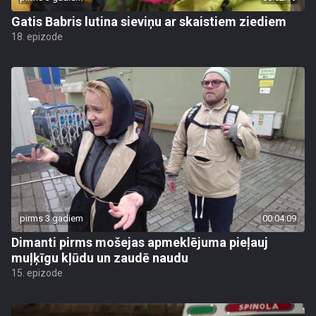
Gatis Babris lutina sieviņu ar skaistiem ziediem
18. epizode
pirms 3 gadiem
00:04:09
Dimanti pirms mošejas apmeklējuma pieļauj
muļķīgu kļūdu un zaudē naudu
15. epizode