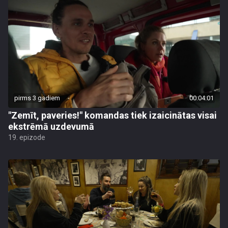
pirms 3 gadiem
00:04:01
"Zemīt, paveries!" komandas tiek izaicinātas visai
ekstrēmā uzdevumā
19. epizode