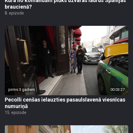
Kura no komandām plūks uzvaras laurus Spānijas
braucienā?
8. epizode
pirms 3 gadiem
00:03:27
Pecolli cenšas ielauzties pasaulslavenā viesnīcas
numuriņā
15. epizode