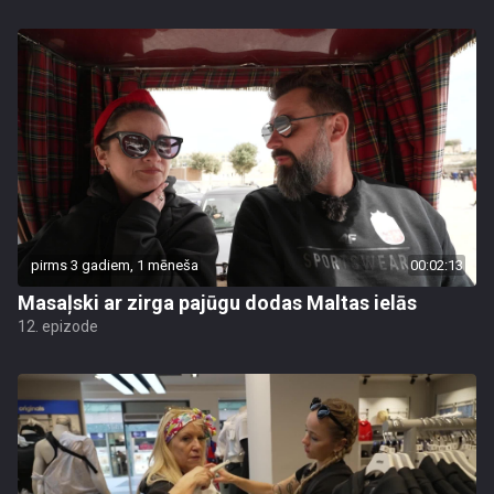
pirms 3 gadiem, 1 mēneša
00:02:13
Masaļski ar zirga pajūgu dodas Maltas ielās
12. epizode