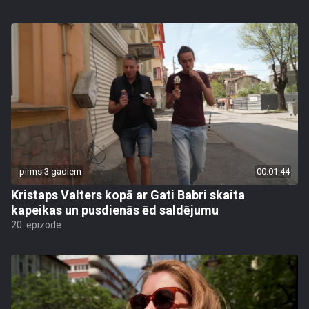
pirms 3 gadiem
00:01:44
Kristaps Valters kopā ar Gati Babri skaita
kapeikas un pusdienās ēd saldējumu
20. epizode