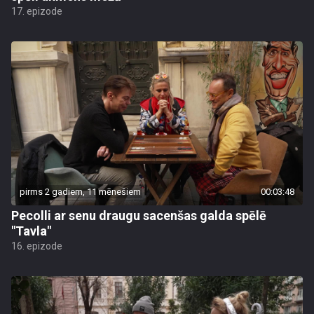
17. epizode
pirms 2 gadiem, 11 mēnešiem
00:03:48
Pecolli ar senu draugu sacenšas galda spēlē
"Tavla"
16. epizode