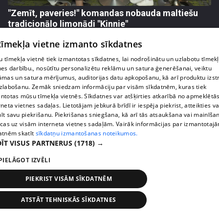
"Zemīt, paveries!" komandas nobauda maltiešu
tradicionālo limonādi "Kinnie"
9. epizode
 tīmekļa vietne izmanto sīkdatnes
 tīmekļa vietnē tiek izmantotas sīkdatnes, lai nodrošinātu un uzlabotu tīmek
nes darbību., nosūtītu personalizētu reklāmu un satura ģenerēšanai, veiktu
āmas un satura mērījumus, auditorijas datu apkopošanu, kā arī produktu izst
zlabošanu. Zemāk sniedzam informāciju par visām sīkdatnēm, kuras tiek
ntotas mūsu tīmekļa vietnēs. Sīkdatnes var atšķirties atkarībā no apmeklētā
rneta vietnes sadaļas. Lietotājam jebkurā brīdī ir iespēja piekrist, atteikties va
īt savu piekrišanu. Piekrišanas sniegšana, kā arī tās atsaukšana vai mainīša
ecas uz visām interneta vietnes sadaļām. Vairāk informācijas par izmantotaj
atnēm skatīt
sīkdatņu izmantošanas noteikumos.
ĪT VISUS PARTNERUS
(1718) →
PIELĀGOT IZVĒLI
pirms 3 gadiem, 1 mēneša
00:02:13
Jenny May ar vīru atzīst, ka bulgāriem līdz
PIEKRIST VISĀM SĪKDATNĒM
atzinīgam delfīnu šovam vēl jāpiestrādā
18. epizode
ATSTĀT TEHNISKĀS SĪKDATNES