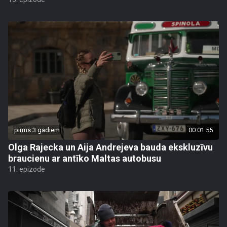
pirms 3 gadiem
00:01:55
Olga Rajecka un Aija Andrejeva bauda ekskluzīvu
braucienu ar antīko Maltas autobusu
11. epizode