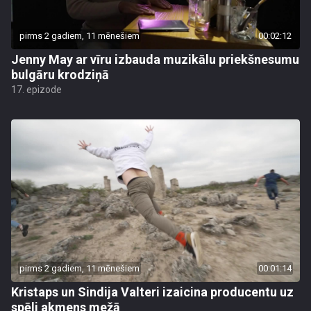
pirms 2 gadiem, 11 mēnešiem
00:02:12
Jenny May ar vīru izbauda muzikālu priekšnesumu
bulgāru krodziņā
17. epizode
pirms 2 gadiem, 11 mēnešiem
00:01:14
Kristaps un Sindija Valteri izaicina producentu uz
spēli akmens mežā