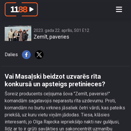
Vai Masaļski beidzot uzvarēs rīta
konkursā un apsteigs pretinieces?
2023. gada 22. aprīlis, S01 E12
Zemīt, paveries
Dalies
Vai Masaļski beidzot uzvarēs rīta
konkursā un apsteigs pretinieces?
Šoreiz producents ceļojuma šova "Zemīt, paveries!"
komandām sagatavojis neparastu rīta uzdevumu. Proti,
komandām no burtu virknes jāsaliek četri vārdi, kas pateiks
priekšā, uz kuru vietu viņām jādodas. Tiesa, klāsies
interesanti, jo Olga Rajecka iepriekšējo nakti nav gulējusi,
līdz ar to ir grūti savākties un sakoncentrēt uzmanību