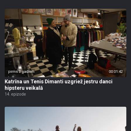
pirms 3 gadiem
00:01:42
Katrīna un Tenis Dimanti uzgriež jestru danci
hipsteru veikalā
14. epizode