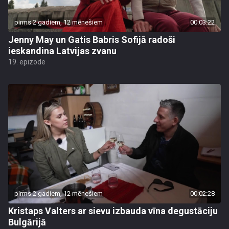
pirms 2 gadiem, 12 mēnešiem
00:03:22
Jenny May un Gatis Babris Sofijā radoši
ieskandina Latvijas zvanu
19. epizode
pirms 2 gadiem, 12 mēnešiem
00:02:28
Kristaps Valters ar sievu izbauda vīna degustāciju
Bulgārijā