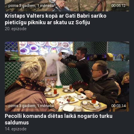
pirms 3 gadiem, 1 mēneša
00:05:12
Kristaps Valters kopā ar Gati Babri sarīko
pieticīgu pikniku ar skatu uz Sofiju
20. epizode
pirms 3 gadiem, 1 mēneša
00:03:14
Pecolli komanda diētas laikā nogaršo turku
saldumus
14. epizode