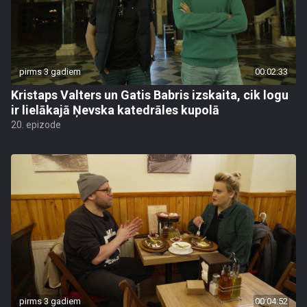
pirms 3 gadiem
00:02:33
Kristaps Valters un Gatis Babris izskaita, cik logu
ir lielākajā Ņevska katedrāles kupolā
20. epizode
pirms 3 gadiem
00:04:52