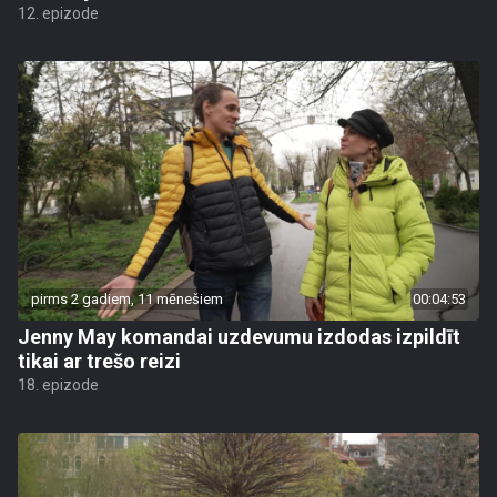
12. epizode
pirms 2 gadiem, 11 mēnešiem
00:04:53
Jenny May komandai uzdevumu izdodas izpildīt
tikai ar trešo reizi
18. epizode