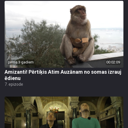
pirms 3 gadiem
00:02:09
Amizanti! Pērtiķis Atim Auzānam no somas izrauj
ēdienu
7. epizode