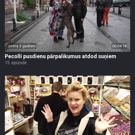
pirms 3 gadiem
00:04:18
Pecolli pusdienu pārpalikumus atdod suņiem
15. epizode