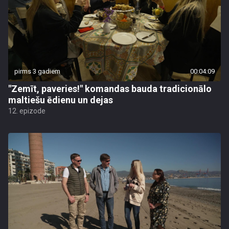
pirms 3 gadiem
00:04:09
"Zemīt, paveries!" komandas bauda tradicionālo
maltiešu ēdienu un dejas
12. epizode