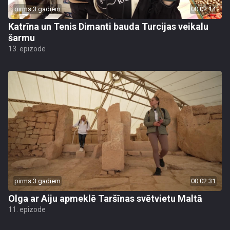
pirms 3 gadiem
00:02:14
Katrīna un Tenis Dimanti bauda Turcijas veikalu
šarmu
13. epizode
pirms 3 gadiem
00:02:31
Olga ar Aiju apmeklē Taršīnas svētvietu Maltā
11. epizode