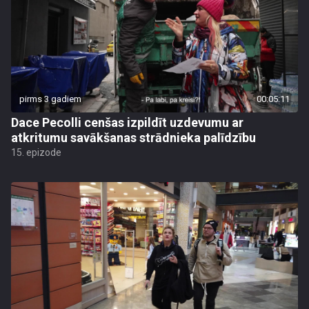
pirms 3 gadiem
00:05:11
Dace Pecolli cenšas izpildīt uzdevumu ar
atkritumu savākšanas strādnieka palīdzību
15. epizode