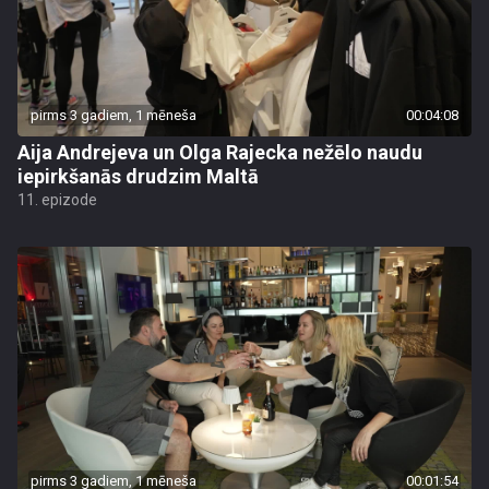
pirms 3 gadiem, 1 mēneša
00:04:08
Aija Andrejeva un Olga Rajecka nežēlo naudu
iepirkšanās drudzim Maltā
11. epizode
pirms 3 gadiem, 1 mēneša
00:01:54