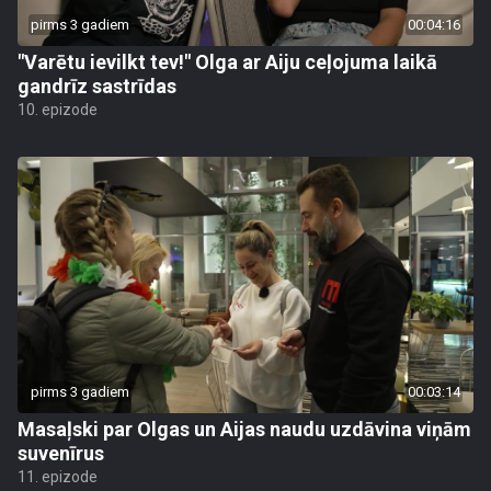
pirms 3 gadiem
00:04:16
"Varētu ievilkt tev!" Olga ar Aiju ceļojuma laikā
gandrīz sastrīdas
10. epizode
pirms 3 gadiem
00:03:14
Masaļski par Olgas un Aijas naudu uzdāvina viņām
suvenīrus
11. epizode