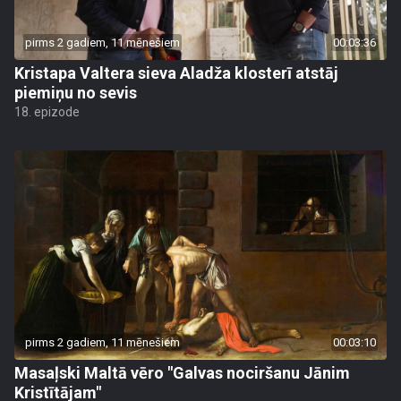
pirms 2 gadiem, 11 mēnešiem
00:03:36
Kristapa Valtera sieva Aladža klosterī atstāj
piemiņu no sevis
18. epizode
pirms 2 gadiem, 11 mēnešiem
00:03:10
Masaļski Maltā vēro "Galvas nociršanu Jānim
Kristītājam"