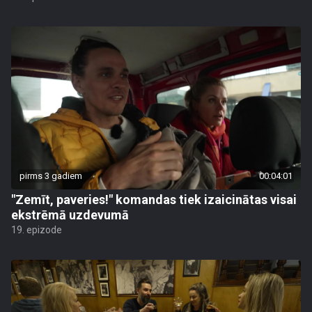
pirms 3 gadiem
00:04:01
"Zemīt, paveries!" komandas tiek izaicinātas visai
ekstrēmā uzdevumā
19. epizode