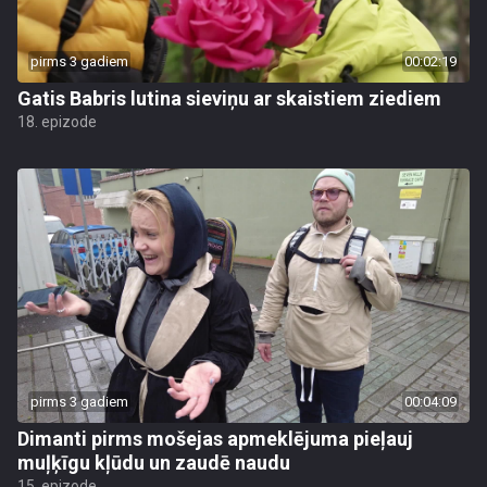
pirms 3 gadiem
00:02:19
Gatis Babris lutina sieviņu ar skaistiem ziediem
18. epizode
pirms 3 gadiem
00:04:09
Dimanti pirms mošejas apmeklējuma pieļauj
muļķīgu kļūdu un zaudē naudu
15. epizode