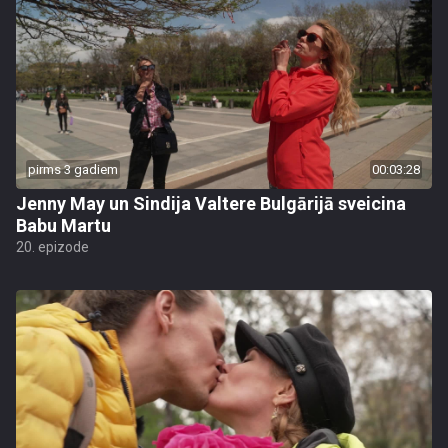
pirms 3 gadiem
00:03:28
Jenny May un Sindija Valtere Bulgārijā sveicina
Babu Martu
20. epizode