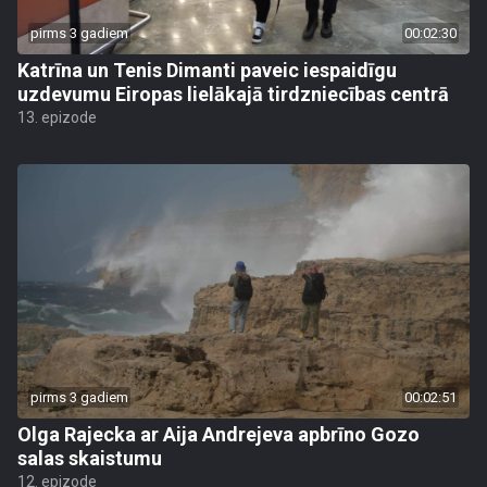
pirms 3 gadiem
00:02:30
Katrīna un Tenis Dimanti paveic iespaidīgu
uzdevumu Eiropas lielākajā tirdzniecības centrā
13. epizode
pirms 3 gadiem
00:02:51
Olga Rajecka ar Aija Andrejeva apbrīno Gozo
salas skaistumu
12. epizode