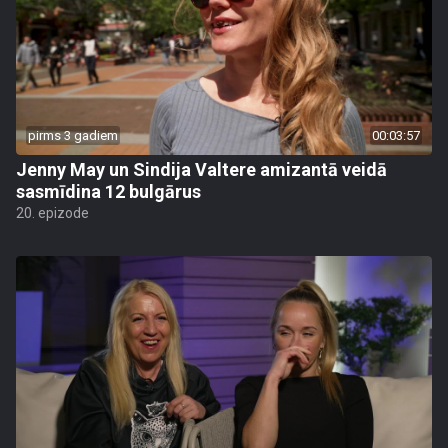
pirms 3 gadiem
00:03:57
Jenny May un Sindija Valtere amizantā veidā
sasmīdina 12 bulgārus
20. epizode