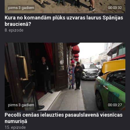
pirms 3 gadiem
00:03:32
Kura no komandām plūks uzvaras laurus Spānijas
braucienā?
8. epizode
pirms 3 gadiem
00:03:27
Pecolli cenšas ielauzties pasaulslavenā viesnīcas
numuriņā
15. epizode