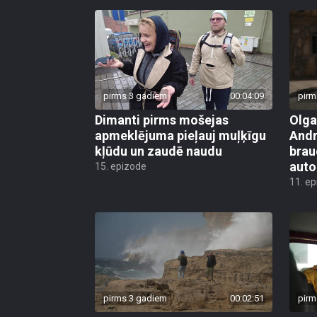
pirms 3 gadiem
00:04:09
pirm
Dimanti pirms mošejas
Olga
apmeklējuma pieļauj muļķīgu
Andr
kļūdu un zaudē naudu
brau
auto
15. epizode
11. e
pirms 3 gadiem
00:02:51
pirm