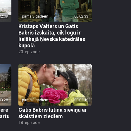
02:09
pirms 3 gadiem
00:02:33
Kristaps Valters un Gatis
j
Babris izskaita, cik logu ir
lielākajā Ņevska katedrāles
kupolā
20. epizode
03:28
pirms 3 gadiem
00:02:19
tere
Gatis Babris lutina sieviņu ar
artu
skaistiem ziediem
18. epizode