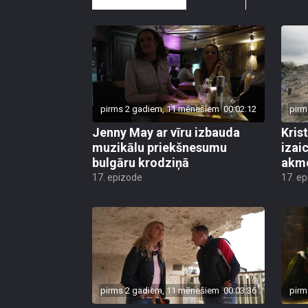
pirms 2 gadiem, 11 mēnešiem
00:02:12
pirm
Jenny May ar vīru izbauda
Kris
muzikālu priekšnesumu
izai
bulgāru krodziņā
akm
17. epizode
17. e
pirms 2 gadiem, 11 mēnešiem
00:03:36
pirm