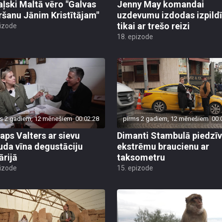
ļski Maltā vēro "Galvas
Jenny May komandai
ršanu Jānim Kristītājam"
uzdevumu izdodas izpildī
tikai ar trešo reizi
pizode
18. epizode
s 2 gadiem, 12 mēnešiem
00:02:28
pirms 2 gadiem, 12 mēnešiem
00:
taps Valters ar sievu
Dimanti Stambulā piedzī
uda vīna degustāciju
ekstrēmu braucienu ar
ārijā
taksometru
pizode
15. epizode