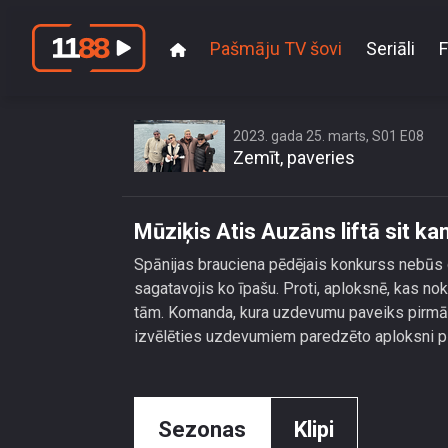
Pašmāju TV šovi
Seriāli
F
Mūzi
2023. gada 25. marts, S01 E08
Zemīt, paveries
Mūziķis Atis Auzāns liftā sit ka
Spānijas brauciena pēdējais konkurss nebūs gl
sagatavojis ko īpašu. Proti, aploksnē, kas nok
tām. Komanda, kura uzdevumu paveiks pirmā, 
izvēlēties uzdevumiem paredzēto aploksni pi
Sezonas
Klipi