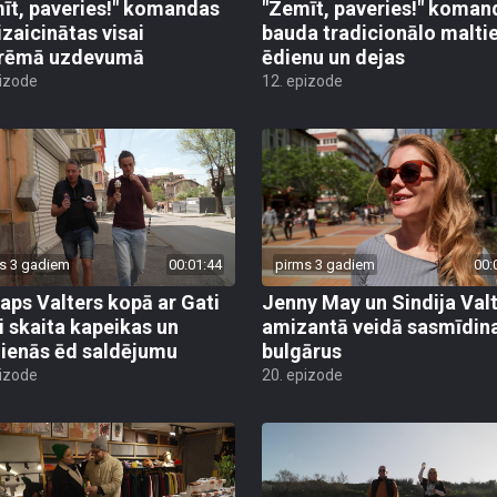
īt, paveries!" komandas
"Zemīt, paveries!" koman
izaicinātas visai
bauda tradicionālo malti
trēmā uzdevumā
ēdienu un dejas
pizode
12. epizode
s 3 gadiem
00:01:44
pirms 3 gadiem
00:
taps Valters kopā ar Gati
Jenny May un Sindija Val
i skaita kapeikas un
amizantā veidā sasmīdin
ienās ēd saldējumu
bulgārus
pizode
20. epizode