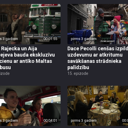
s 3 gadiem
00:01:55
pirms 3 gadiem
00:
 Rajecka un Aija
Dace Pecolli cenšas izpild
ejeva bauda ekskluzīvu
uzdevumu ar atkritumu
cienu ar antīko Maltas
savākšanas strādnieka
busu
palīdzību
pizode
15. epizode
s 3 gadiem
00:04:01
pirms 3 gadiem
00: