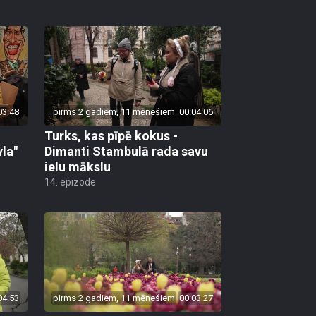
03:48
pirms 2 gadiem, 11 mēnešiem
00:04:06
Turks, kas pīpē kokus -
la"
Dimanti Stambulā rada savu
ielu mākslu
14. epizode
04:53
pirms 2 gadiem, 11 mēnešiem
00:03:27