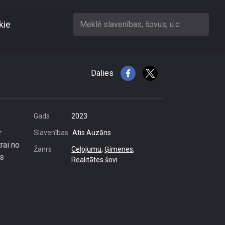
kie
Meklē slavenības, šovus, u.c.
ietei
Dalies
Gads
2023
r
Slavenības
Atis Auzāns
rai no
Žanrs
Ceļojumu
,
Ģimenes
,
as
Realitātes šovi