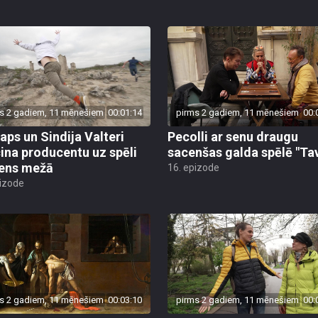
s 2 gadiem, 11 mēnešiem
00:01:14
pirms 2 gadiem, 11 mēnešiem
00:
taps un Sindija Valteri
Pecolli ar senu draugu
cina producentu uz spēli
sacenšas galda spēlē "Tav
ens mežā
16. epizode
pizode
s 2 gadiem, 11 mēnešiem
00:03:10
pirms 2 gadiem, 11 mēnešiem
00: