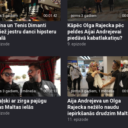
s 3 gadiem
00:01:42
pirms 3 gadiem
00:
īna un Tenis Dimanti
Kāpēc Olga Rajecka pēc
iež jestru danci hipsteru
peldes Aijai Andrejevai
alā
piedāvā kabatlakatiņu?
pizode
9. epizode
s 3 gadiem, 1 mēneša
00:02:13
pirms 3 gadiem, 1 mēneša
00:
ļski ar zirga pajūgu
Aija Andrejeva un Olga
s Maltas ielās
Rajecka nežēlo naudu
iepirkšanās drudzim Mal
pizode
11. epizode