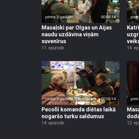
pirms 3 gadiem
00:03:14
pirm
Masaļski par Olgas un Aijas
Katr
naudu uzdāvina viņām
uzgr
suvenīrus
veik
11. epizode
14. e
pirms 3 gadiem, 1 mēneša
00:03:14
pirm
Pecolli komanda diētas laikā
Masa
nogaršo turku saldumus
doda
14. epizode
12. e