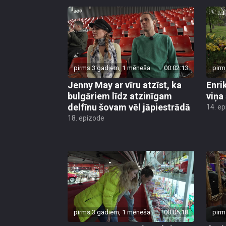
pirms 3 gadiem, 1 mēneša
00:02:13
pirm
Jenny May ar vīru atzīst, ka
Enri
bulgāriem līdz atzinīgam
viņa
delfīnu šovam vēl jāpiestrādā
14. e
18. epizode
pirms 3 gadiem, 1 mēneša
00:05:18
pirm