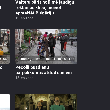
Valteru pāris nofilmē jaudīgu
t
reklāmas klipu, aicinot
apmeklēt Bulgāriju
19. epizode
02:06
pirms 2 gadiem, 12 mēnešiem
00:04:18
vo
Pecolli pusdienu
pārpalikumus atdod suņiem
15. epizode