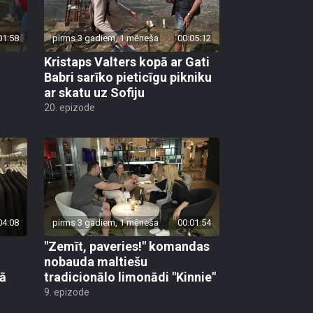
01:58
pirms 3 gadiem, 1 mēneša
00:05:12
Kristaps Valters kopā ar Gati
Babri sarīko pieticīgu pikniku
ar skatu uz Sofiju
20. epizode
04:08
pirms 3 gadiem, 1 mēneša
00:01:54
"Zemīt, paveries!" komandas
nobauda maltiešu
tā
tradicionālo limonādi "Kinnie"
9. epizode