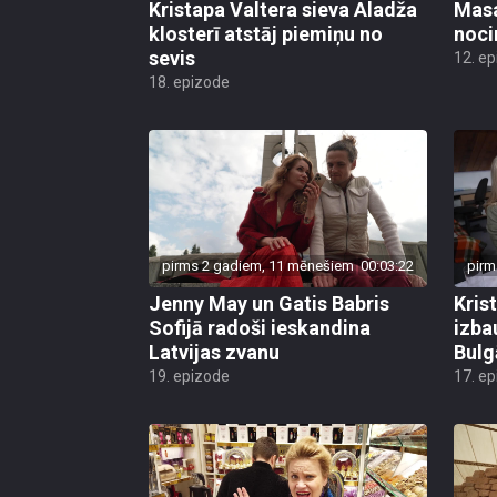
Kristapa Valtera sieva Aladža
Masa
klosterī atstāj piemiņu no
noci
sevis
12. e
18. epizode
pirms 2 gadiem, 11 mēnešiem
00:03:22
pirm
Jenny May un Gatis Babris
Kris
Sofijā radoši ieskandina
izba
Latvijas zvanu
Bulg
19. epizode
17. e