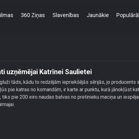
ilmas
360 Ziņas
Slavenības
Jaunākie
Populārā
ķis Atis Auzāns liftā sit kanti uzņēmējai Katrīnei Saul
nti uzņēmējai Katrīnei Saulietei
uži tāds, kādu to redzējām iepriekšējās sērijās, jo producents i
ļūs pie katras no komandām, ir karte ar punktu, kurā jānokļūst kat
tiks pie 200 eiro naudas balvas no pretinieku maciņa un iespēj
rmajai.