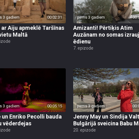
s 3 gadiem
00:02:31
pirms 3 gadiem
00:
 ar Aiju apmeklē Taršīnas
Amizanti! Pērtiķis Atim
vietu Maltā
Auzānam no somas izrau
ēdienu
pizode
7. epizode
s 3 gadiem
00:05:15
pirms 3 gadiem
00:
 un Enriko Pecolli bauda
Jenny May un Sindija Val
u vēderdejas
Bulgārijā sveicina Babu M
pizode
20. epizode