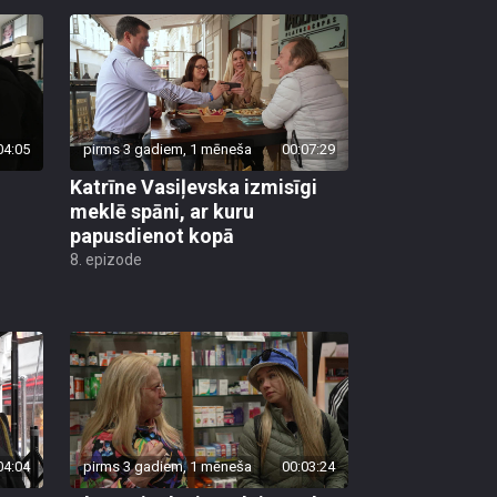
04:05
pirms 3 gadiem, 1 mēneša
00:07:29
Katrīne Vasiļevska izmisīgi
meklē spāni, ar kuru
papusdienot kopā
8. epizode
04:04
pirms 3 gadiem, 1 mēneša
00:03:24