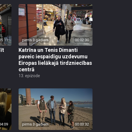
05:11
pirms 3 gadiem
00:02:30
īt
Katrīna un Tenis Dimanti
paveic iespaidīgu uzdevumu
Eiropas lielākajā tirdzniecības
centrā
13. epizode
04:09
pirms 3 gadiem
00:03:32