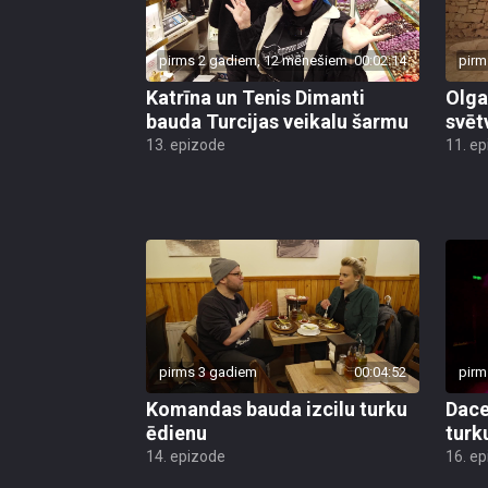
pirms 2 gadiem, 12 mēnešiem
00:02:14
pirm
Katrīna un Tenis Dimanti
Olga
bauda Turcijas veikalu šarmu
svēt
13. epizode
11. e
pirms 3 gadiem
00:04:52
pirm
Komandas bauda izcilu turku
Dace
ēdienu
turk
14. epizode
16. e