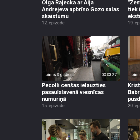
Olga Rajecka ar Aija
"Zem
Andrejeva apbrīno Gozo salas
tiek 
skaistumu
eks
12. epizode
19. e
pirms 3 gadiem
00:03:27
pirm
Pecolli cenšas ielauzties
Kris
pasaulslavenā viesnīcas
Babr
numuriņā
pusd
15. epizode
20. e