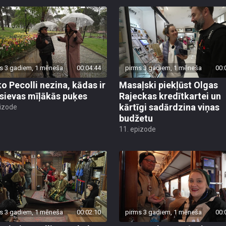
s 3 gadiem, 1 mēneša
00:04:44
pirms 3 gadiem, 1 mēneša
00:
ko Pecolli nezina, kādas ir
Masaļski piekļūst Olgas
 sievas mīļākās puķes
Rajeckas kredītkartei un
kārtīgi sadārdzina viņas
pizode
budžetu
11. epizode
s 3 gadiem, 1 mēneša
00:02:10
pirms 3 gadiem, 1 mēneša
00: