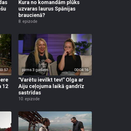
das
Kura no komandām plūks
ešu
uzvaras laurus Spānijas
braucienā?
8. epizode
03:57
pirms 3 gadiem
00:04:16
tere
"Varētu ievilkt tev!" Olga ar
a 12
Aiju ceļojuma laikā gandrīz
sastrīdas
10. epizode