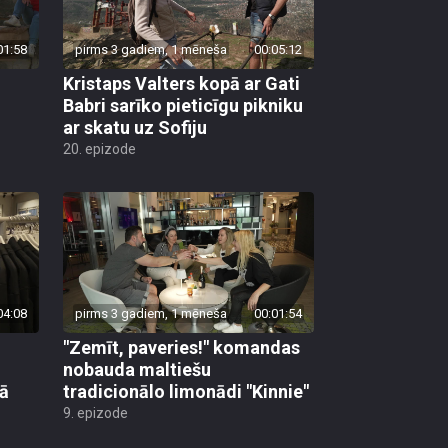
01:58
pirms 3 gadiem, 1 mēneša
00:05:12
Kristaps Valters kopā ar Gati
Babri sarīko pieticīgu pikniku
ar skatu uz Sofiju
20. epizode
04:08
pirms 3 gadiem, 1 mēneša
00:01:54
"Zemīt, paveries!" komandas
nobauda maltiešu
tā
tradicionālo limonādi "Kinnie"
9. epizode