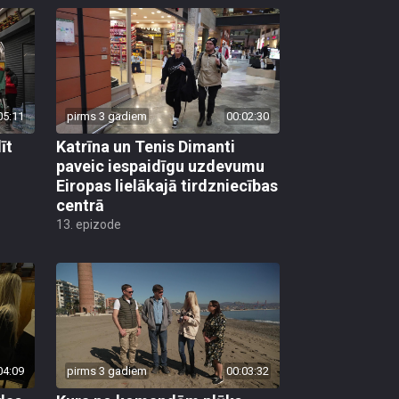
05:11
pirms 3 gadiem
00:02:30
īt
Katrīna un Tenis Dimanti
paveic iespaidīgu uzdevumu
Eiropas lielākajā tirdzniecības
centrā
13. epizode
04:09
pirms 3 gadiem
00:03:32