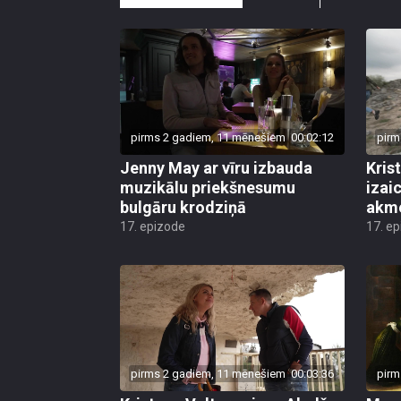
pirms 2 gadiem, 11 mēnešiem
00:02:12
pirm
Jenny May ar vīru izbauda
Kris
muzikālu priekšnesumu
izai
bulgāru krodziņā
akm
17. epizode
17. e
pirms 2 gadiem, 11 mēnešiem
00:03:36
pirm