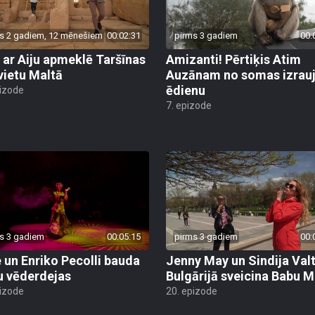
s 2 gadiem, 12 mēnešiem
00:02:31
pirms 3 gadiem
00:
 ar Aiju apmeklē Taršīnas
Amizanti! Pērtiķis Atim
vietu Maltā
Auzānam no somas izrau
ēdienu
pizode
7. epizode
s 3 gadiem
00:05:15
pirms 3 gadiem
00:
 un Enriko Pecolli bauda
Jenny May un Sindija Val
u vēderdejas
Bulgārijā sveicina Babu M
pizode
20. epizode