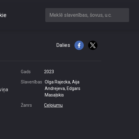
kie
Meklē slavenības, šovus, u.c.
Dalies
Gads
2023
Slavenības
Olga Rajecka, Aija
Andrejeva, Edgars
viņa
Masaļskis
Žanrs
Ceļojumu