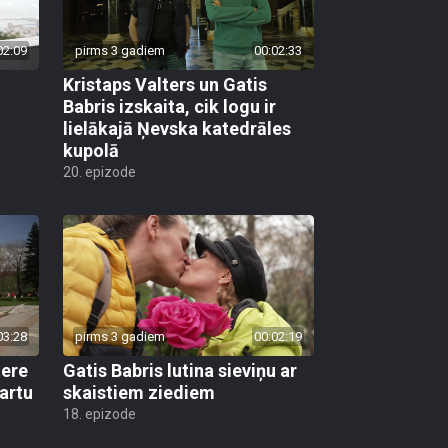
02:09
pirms 3 gadiem
00:02:33
Kristaps Valters un Gatis
j
Babris izskaita, cik logu ir
lielākajā Ņevska katedrāles
kupolā
20. epizode
03:28
pirms 3 gadiem
00:02:19
tere
Gatis Babris lutina sieviņu ar
artu
skaistiem ziediem
18. epizode