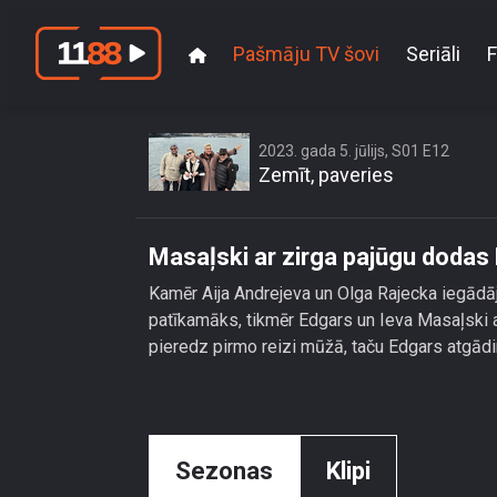
Pašmāju TV šovi
Seriāli
F
2023. gada 5. jūlijs, S01 E12
Zemīt, paveries
Masaļski ar zirga pajūgu dodas 
Kamēr Aija Andrejeva un Olga Rajecka iegādāj
patīkamāks, tikmēr Edgars un Ieva Masaļski ar
pieredz pirmo reizi mūžā, taču Edgars atgādi
Sezonas
Klipi