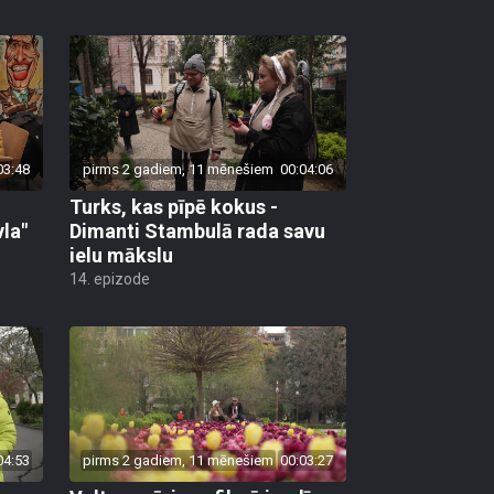
03:48
pirms 2 gadiem, 11 mēnešiem
00:04:06
Turks, kas pīpē kokus -
la"
Dimanti Stambulā rada savu
ielu mākslu
14. epizode
04:53
pirms 2 gadiem, 11 mēnešiem
00:03:27