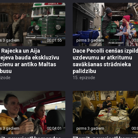
s 3 gadiem
00:01:55
pirms 3 gadiem
00:
 Rajecka un Aija
Dace Pecolli cenšas izpild
ejeva bauda ekskluzīvu
uzdevumu ar atkritumu
cienu ar antīko Maltas
savākšanas strādnieka
busu
palīdzību
pizode
15. epizode
s 3 gadiem
00:04:01
pirms 3 gadiem
00: