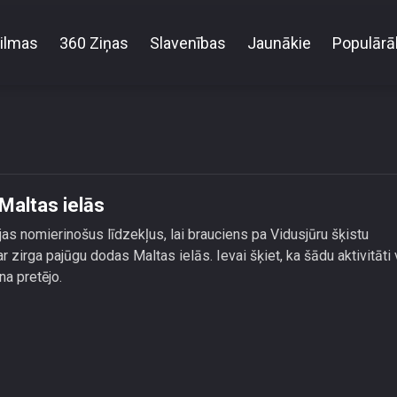
ilmas
360 Ziņas
Slavenības
Jaunākie
Populārā
Masaļski ar zirga pajūgu dodas Maltas ielās
Maltas ielās
as nomierinošus līdzekļus, lai brauciens pa Vidusjūru šķistu
 zirga pajūgu dodas Maltas ielās. Ievai šķiet, ka šādu aktivitāti 
na pretējo.