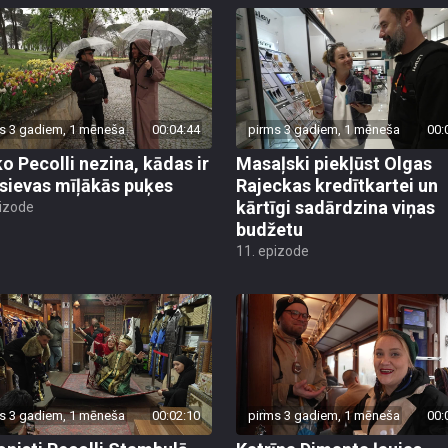
s 3 gadiem, 1 mēneša
00:04:44
pirms 3 gadiem, 1 mēneša
00:
ko Pecolli nezina, kādas ir
Masaļski piekļūst Olgas
 sievas mīļākās puķes
Rajeckas kredītkartei un
kārtīgi sadārdzina viņas
pizode
budžetu
11. epizode
s 3 gadiem, 1 mēneša
00:02:10
pirms 3 gadiem, 1 mēneša
00: