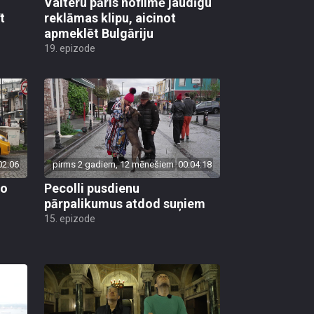
Valteru pāris nofilmē jaudīgu
t
reklāmas klipu, aicinot
apmeklēt Bulgāriju
19. epizode
02:06
pirms 2 gadiem, 12 mēnešiem
00:04:18
vo
Pecolli pusdienu
pārpalikumus atdod suņiem
15. epizode