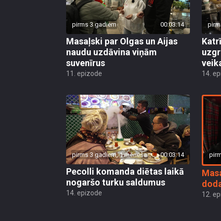
pirms 3 gadiem
00:03:14
pirm
Masaļski par Olgas un Aijas
Katr
naudu uzdāvina viņām
uzgr
suvenīrus
veik
11. epizode
14. e
pir
pirms 3 gadiem, 1 mēneša
00:03:14
Pecolli komanda diētas laikā
Masa
nogaršo turku saldumus
doda
14. epizode
12. e