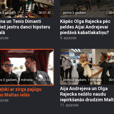
s 3 gadiem
00:01:42
pirms 3 gadiem
00:
īna un Tenis Dimanti
Kāpēc Olga Rajecka pēc
iež jestru danci hipsteru
peldes Aijai Andrejevai
alā
piedāvā kabatlakatiņu?
pizode
9. epizode
ms 3 gadiem, 1 mēneša
00:02:13
pirms 3 gadiem, 1 mēneša
00:
Aija Andrejeva un Olga
ļski ar zirga pajūgu
Rajecka nežēlo naudu
s Maltas ielās
iepirkšanās drudzim Mal
pizode
11. epizode