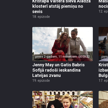
Kristapa Valtera sieva Aladža
Masa
klosterī atstāj piemiņu no
noci
sevis
12. e
18. epizode
pirms 2 gadiem, 11 mēnešiem
00:03:22
pirm
Jenny May un Gatis Babris
Kris
Sofijā radoši ieskandina
izba
Latvijas zvanu
Bulg
19. epizode
17. e