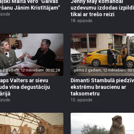
ļski Maltā vēro "Galvas
Jenny May komandai
ršanu Jānim Kristītājam"
uzdevumu izdodas izpildī
tikai ar trešo reizi
pizode
18. epizode
s 2 gadiem, 12 mēnešiem
00:02:28
pirms 2 gadiem, 12 mēnešiem
00:
taps Valters ar sievu
Dimanti Stambulā piedzī
uda vīna degustāciju
ekstrēmu braucienu ar
ārijā
taksometru
pizode
15. epizode