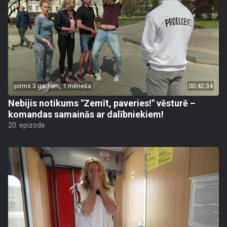
pirms 3 gadiem, 1 mēneša
00:42:34
Nebijis notikums "Zemīt, paveries!" vēsturē –
komandas samainās ar dalībniekiem!
20. epizode