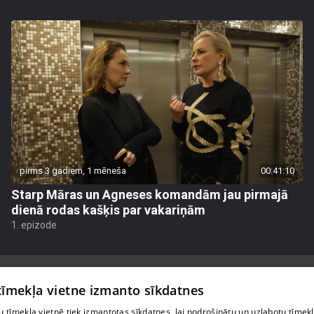
pirms 3 gadiem, 1 mēneša
00:41:10
Starp Māras un Agneses komandām jau pirmajā
dienā rodas kašķis par vakariņām
1. epizode
 tīmekļa vietne izmanto sīkdatnes
 tīmekļa vietnē tiek izmantotas sīkdatnes, lai nodrošinātu un uzlabotu tīmek