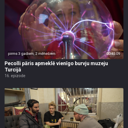
pirms 3 gadiem, 2 mēnešiem
00:45:09
Pecolli pāris apmeklē vienīgo burvju muzeju
Turcijā
16. epizode