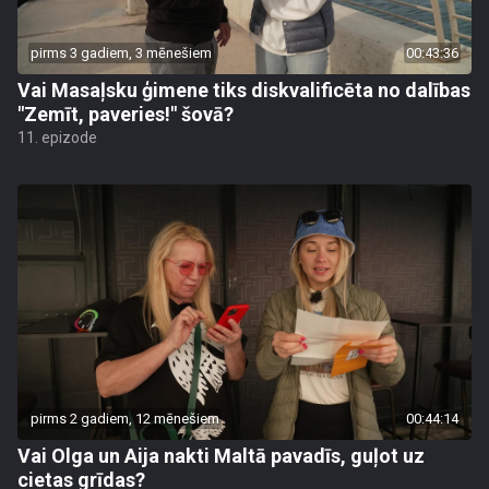
pirms 3 gadiem, 3 mēnešiem
00:43:36
Vai Masaļsku ģimene tiks diskvalificēta no dalības
"Zemīt, paveries!" šovā?
11. epizode
pirms 2 gadiem, 12 mēnešiem
00:44:14
Vai Olga un Aija nakti Maltā pavadīs, guļot uz
cietas grīdas?