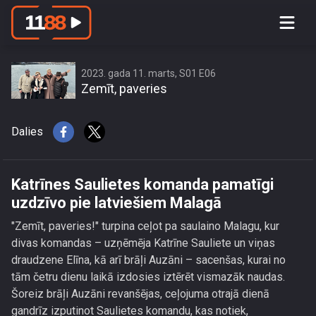
Katrīnes Saulietes komanda pamatīgi
uzdzīvo pie latviešiem Malagā
2023. gada 11. marts, S01 E06
Zemīt, paveries
Dalies
Katrīnes Saulietes komanda pamatīgi
uzdzīvo pie latviešiem Malagā
"Zemīt, paveries!" turpina ceļot pa saulaino Malagu, kur
divas komandas – uzņēmēja Katrīne Sauliete un viņas
draudzene Elīna, kā arī brāļi Auzāni – sacenšas, kurai no
tām četru dienu laikā izdosies iztērēt vismazāk naudas.
Šoreiz brāļi Auzāni revanšējas, ceļojuma otrajā dienā
gandrīz izputinot Saulietes komandu, kas notiek,