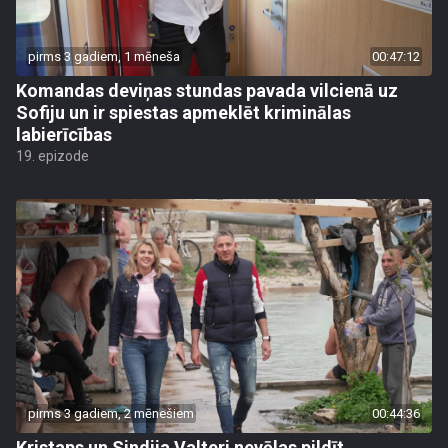
pirms 3 gadiem, 1 mēneša
00:47:12
Komandas deviņas stundas pavada vilcienā uz
Sofiju un ir spiestas apmeklēt kriminālas
labierīcības
19. epizode
pirms 3 gadiem, 2 mēnešiem
00:44:36
Kristaps un Sindija Valteri nevēlas pildīt