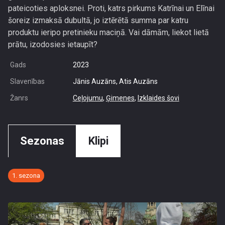
pateicoties aploksnei. Proti, katrs pirkums Katrīnai un Elīnai
šoreiz izmaksā dubultā, jo iztērētā summa par katru
produktu ieripo pretinieku maciņā. Vai dāmām, liekot lietā
prātu, izodosies ietaupīt?
Gads
2023
Slavenības
Jānis Auzāns, Atis Auzāns
Žanrs
Ceļojumu
,
Ģimenes
,
Izklaides šovi
Sezonas
Klipi
1. sezona