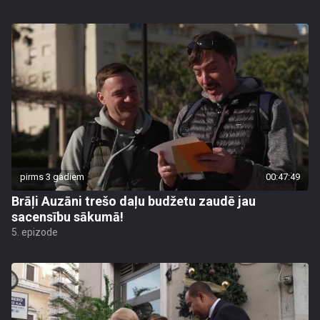
pirms 3 gadiem
00:47:49
Brāļi Auzāni trešo daļu budžetu zaudē jau
sacensību sākumā!
5. epizode