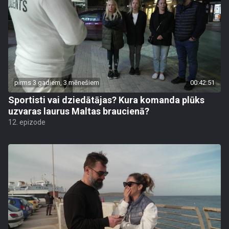
pirms 3 gadiem, 3 mēnešiem
00:42:51
Sportisti vai dziedātājas? Kura komanda plūks
uzvaras laurus Maltas braucienā?
12. epizode