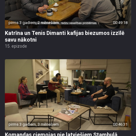
pirms 3 gadiem, 2 mēnešiem
00:49:18
Katrīna un Tenis Dimanti kafijas biezumos izzīlē
savu nākotni
15. epizode
pirms 3 gadiem, 3 mēnešiem
00:46:31
Komandas ciemojas pie latviešiem Stambulā