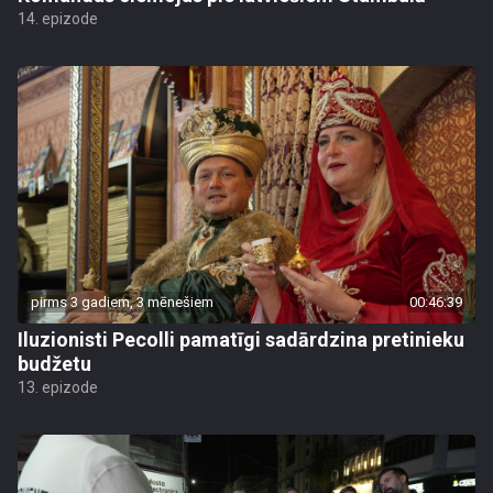
14. epizode
pirms 3 gadiem, 3 mēnešiem
00:46:39
Iluzionisti Pecolli pamatīgi sadārdzina pretinieku
budžetu
13. epizode