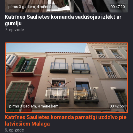
pirms 3 gadiem, 4 mēnešiem
00:47:20
Katrīnes Saulietes komanda sadūšojas izlēkt ar
gumiju
7. epizode
pirms 3 gadiem, 4 mēnešiem
00:42:56
Katrīnes Saulietes komanda pamatīgi uzdzīvo pie
latviešiem Malagā
6. epizode