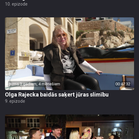
10. epizode
pirms 3 gadiem, 4 mēnešiem
00:47:32
Olga Rajecka baidās saķert jūras slimību
9. epizode