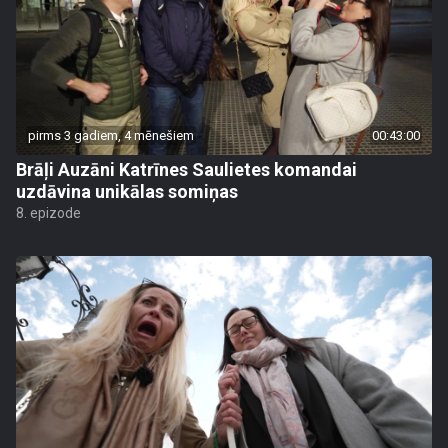
pirms 3 gadiem, 4 mēnešiem
00:43:00
Brāļi Auzāni Katrīnes Saulietes komandai
uzdāvina unikālas somiņas
8. epizode