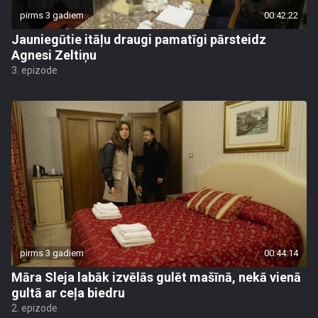
pirms 3 gadiem
00:42:22
Jauniegūtie itāļu draugi pamatīgi pārsteidz
Agnesi Zeltiņu
3. epizode
pirms 3 gadiem
00:44:14
Māra Sleja labāk izvēlās gulēt mašīnā, nekā vienā
gultā ar ceļa biedru
2. epizode