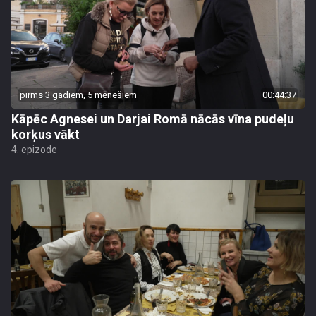
pirms 3 gadiem, 5 mēnešiem
00:44:37
Kāpēc Agnesei un Darjai Romā nācās vīna pudeļu
korķus vākt
4. epizode