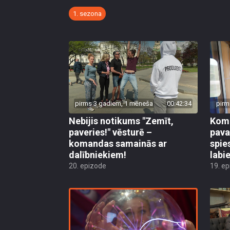
1. sezona
pirms 3 gadiem, 1 mēneša
00:42:34
pirm
Nebijis notikums "Zemīt,
Koma
paveries!" vēsturē –
pava
komandas samainās ar
spie
dalībniekiem!
labi
20. epizode
19. e