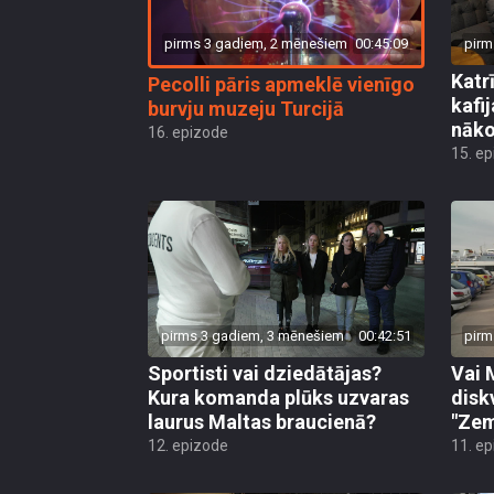
pirms 3 gadiem, 2 mēnešiem
00:45:09
pirm
Katr
Pecolli pāris apmeklē vienīgo
kafi
burvju muzeju Turcijā
nāko
16. epizode
15. e
pirms 3 gadiem, 3 mēnešiem
00:42:51
pirm
Sportisti vai dziedātājas?
Vai 
Kura komanda plūks uzvaras
disk
laurus Maltas braucienā?
"Zem
12. epizode
11. e