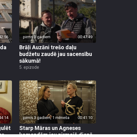
42:56
pirms 3 gadiem
00:47:49
nda
Brāļi Auzāni trešo daļu
budžetu zaudē jau sacensību
sākumā!
5. epizode
44:14
pirms 3 gadiem, 1 mēneša
00:41:10
gulēt
Starp Māras un Agneses
ar
komandām jau pirmajā dienā