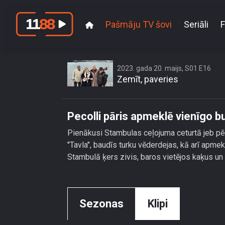
Pašmāju TV šovi
Seriāli
F
2023. gada 20. maijs, S01 E16
Zemīt, paveries
Pecolli pāris apmeklē vienīgo b
Pienākusi Stambulas ceļojuma ceturtā jeb pēd
"Tavla", baudīs turku vēderdejas, kā arī apm
Stambulā ķers zivis, baros vietējos kaķus un v
Sezonas
Klipi