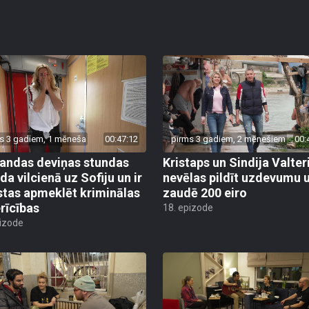
s 3 gadiem, 1 mēneša
00:47:12
pirms 3 gadiem, 2 mēnešiem
00:
ndas deviņas stundas
Kristaps un Sindija Valter
da vilcienā uz Sofiju un ir
nevēlas pildīt uzdevumu 
stas apmeklēt kriminālas
zaudē 200 eiro
erīcības
18. epizode
pizode