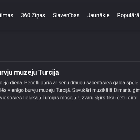
ilmas
360 Ziņas
Slavenības
Jaunākie
Populārā
Pecolli pāris apmeklē vienīgo burvju muzeju Turcijā
urvju muzeju Turcijā
ējā diena. Pecolli pāris ar senu draugu sacentīsies galda spēlē
eklēs vienīgo burvju muzeju Turcijā. Savukārt muzikālā Dimantu ģ
iesosies lielākajā Turcijas mošejā. Uzvaru šķirs tikai četri eiro!