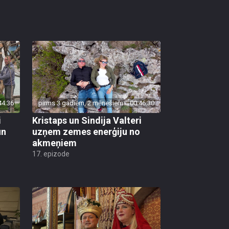
44:36
pirms 3 gadiem, 2 mēnešiem
00:46:30
i
Kristaps un Sindija Valteri
un
uzņem zemes enerģiju no
akmeņiem
17. epizode