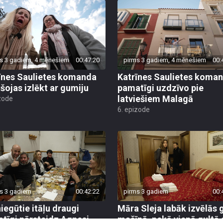
s 3 gadiem, 4 mēnešiem
00:47:20
pirms 3 gadiem, 4 mēnešiem
00:
īnes Saulietes komanda
Katrīnes Saulietes koma
šojas izlēkt ar gumiju
pamatīgi uzdzīvo pie
latviešiem Malagā
zode
6. epizode
s 3 gadiem
00:42:22
pirms 3 gadiem
00:
iegūtie itāļu draugi
Māra Sleja labāk izvēlās 
tīgi pārsteidz Agnesi
mašīnā, nekā vienā gultā 