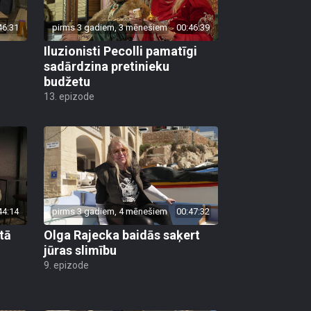
46:31
pirms 3 gadiem, 3 mēnešiem
00:46:39
Iluzionisti Pecolli pamatīgi
sadārdzina pretinieku
budžetu
13. epizode
44:14
pirms 3 gadiem, 4 mēnešiem
00:47:32
tā
Olga Rajecka baidās saķert
jūras slimību
9. epizode