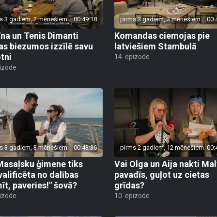
s 3 gadiem, 2 mēnešiem
00:49:18
pirms 3 gadiem, 3 mēnešiem
00:
īna un Tenis Dimanti
Komandas ciemojas pie
jas biezumos izzīlē savu
latviešiem Stambulā
tni
14. epizode
pizode
s 3 gadiem, 3 mēnešiem
00:43:36
pirms 2 gadiem, 12 mēnešiem
00:
Masaļsku ģimene tiks
Vai Olga un Aija nakti Mal
valificēta no dalības
pavadīs, guļot uz cietas
īt, paveries!" šovā?
grīdas?
pizode
10. epizode