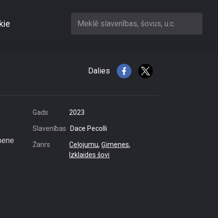
kie
Meklē slavenības, šovus, u.c.
Dalies
Gads
2023
Slavenības
Dace Pecolli
imene
Žanrs
Ceļojumu
,
Ģimenes
,
Izklaides šovi