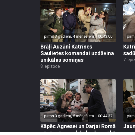
pirms 3 gadiem, 4 mēnešiem
00:43:00
pirm
Brāļi Auzāni Katrīnes
Katr
Saulietes komandai uzdāvina
sadū
unikālas somiņas
7. epi
8. epizode
pirms 3 gadiem, 5 mēnešiem
00:44:37
pirm
Kāpēc Agnesei un Darjai Romā
Jaun
nācās vīna pudeļu korķus vākt
pama