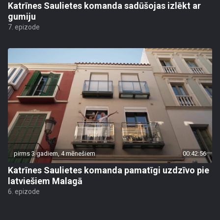
Katrīnes Saulietes komanda sadūšojas izlēkt ar
gumiju
7. epizode
pirms 3 gadiem, 4 mēnešiem
00:42:56
Katrīnes Saulietes komanda pamatīgi uzdzīvo pie
latviešiem Malagā
6. epizode