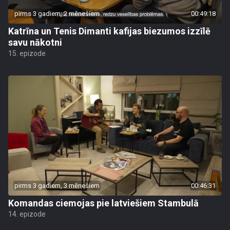
pirms 3 gadiem, 2 mēnešiem
00:49:18
Katrīna un Tenis Dimanti kafijas biezumos izzīlē
savu nākotni
15. epizode
pirms 3 gadiem, 3 mēnešiem
00:46:31
Komandas ciemojas pie latviešiem Stambulā
14. epizode