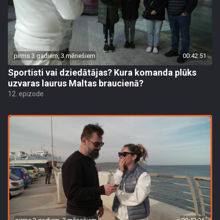
pirms 3 gadiem, 3 mēnešiem
00:42:51
Sportisti vai dziedātājas? Kura komanda plūks
uzvaras laurus Maltas braucienā?
12. epizode