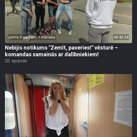
pirms 3 gadiem, 1 mēneša
00:42:34
Nebijis notikums "Zemīt, paveries!" vēsturē –
komandas samainās ar dalībniekiem!
20. epizode