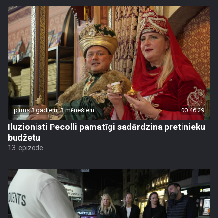
pirms 3 gadiem, 3 mēnešiem
00:46:39
Iluzionisti Pecolli pamatīgi sadārdzina pretinieku
budžetu
13. epizode