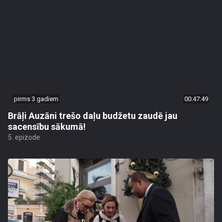
pirms 3 gadiem
00:47:49
Brāļi Auzāni trešo daļu budžetu zaudē jau
sacensību sākumā!
5. epizode