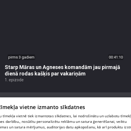
pirms 3 gadiem
00:41:10
Starp Māras un Agneses komandām jau pirmajā
dienā rodas kašķis par vakariņām
1. epizode
 tīmekļa vietne izmanto sīkdatnes
 tīmekļa vietnē tiek izmantotas sīkdatnes, lai nodrošinātu un uzlabotu tīmek
Par mums
nes darbību., nosūtītu personalizētu reklāmu un satura ģenerēšanai, veiktu
āmas un satura mērījumus, auditorijas datu apkopošanu, kā arī produktu izst