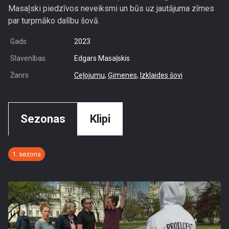
Masaļski piedzīvos neveiksmi un būs uz jautājuma zīmes
par turpmāko dalību šovā.
Gads
2023
Slavenības
Edgars Masaļskis
Žanrs
Ceļojumu
,
Ģimenes
,
Izklaides šovi
Sezonas
Klipi
1. sezona