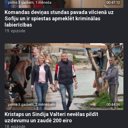
pirms 3 gadiem, 1 mēneša
00:47:12
Komandas deviņas stundas pavada vilcienā uz
Sofiju un ir spiestas apmeklēt kriminālas
labierīcības
19. epizode
pirms 3 gadiem, 2 mēnešiem
00:44:36
Kristaps un Sindija Valteri nevēlas pildīt
uzdevumu un zaudē 200 eiro
18. epizode