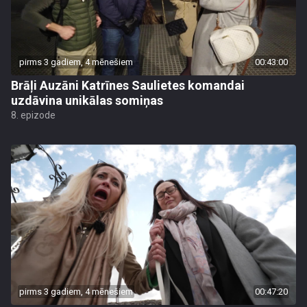
pirms 3 gadiem, 4 mēnešiem
00:43:00
Brāļi Auzāni Katrīnes Saulietes komandai
uzdāvina unikālas somiņas
8. epizode
pirms 3 gadiem, 4 mēnešiem
00:47:20