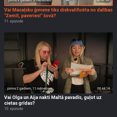
pirms 3 gadiem, 3 mēnešiem
00:43:36
Vai Masaļsku ģimene tiks diskvalificēta no dalības
"Zemīt, paveries!" šovā?
11. epizode
pirms 2 gadiem, 11 mēnešiem
00:44:14
Vai Olga un Aija nakti Maltā pavadīs, guļot uz
cietas grīdas?
10. epizode