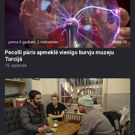
pirms 3 gadiem, 2 mēnešiem
00:45:09
Pecolli pāris apmeklē vienīgo burvju muzeju
Turcijā
16. epizode