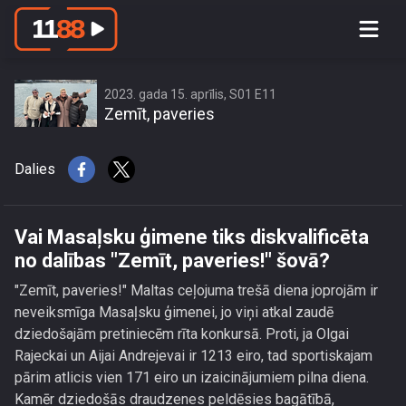
Vai Masaļsku ģimene tiks
diskvalificēta no dalības \"Zemīt,
paveries!\" šovā?
2023. gada 15. aprīlis, S01 E11
Zemīt, paveries
Dalies
Vai Masaļsku ģimene tiks diskvalificēta
no dalības "Zemīt, paveries!" šovā?
"Zemīt, paveries!" Maltas ceļojuma trešā diena joprojām ir
neveiksmīga Masaļsku ģimenei, jo viņi atkal zaudē
dziedošajām pretiniecēm rīta konkursā. Proti, ja Olgai
Rajeckai un Aijai Andrejevai ir 1213 eiro, tad sportiskajam
pārim atlicis vien 171 eiro un izaicinājumiem pilna diena.
Kamēr dziedošās draudzenes peldēsies bagātībā,