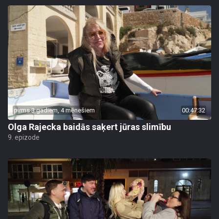
pirms 3 gadiem, 4 mēnešiem
00:47:32
Olga Rajecka baidās saķert jūras slimību
9. epizode