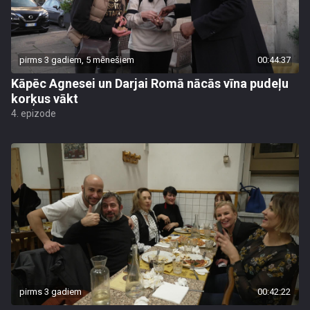
pirms 3 gadiem, 5 mēnešiem
00:44:37
Kāpēc Agnesei un Darjai Romā nācās vīna pudeļu
korķus vākt
4. epizode
pirms 3 gadiem
00:42:22