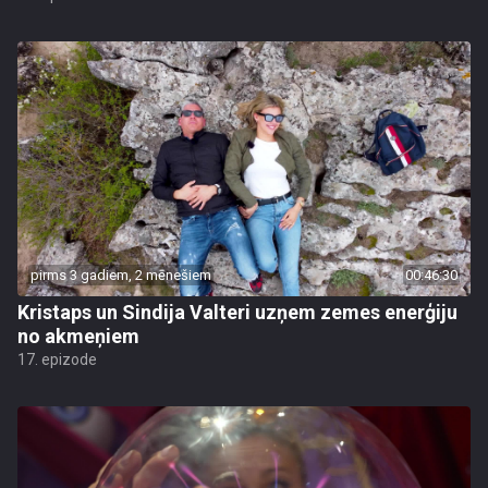
pirms 3 gadiem, 2 mēnešiem
00:46:30
Kristaps un Sindija Valteri uzņem zemes enerģiju
no akmeņiem
17. epizode