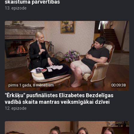
skaistuma pārvērtības
13. epizode
pirms 1 gada, 8 mēnešiem
00:09:38
"Ērkšķu" pusfinālistes Elizabetes Bezdelīgas
vadībā skaita mantras veiksmīgākai dzīvei
12. epizode