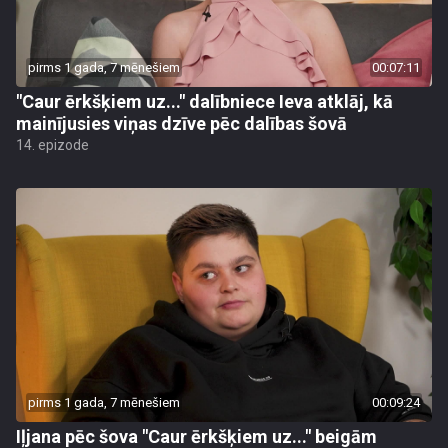
pirms 1 gada, 7 mēnešiem
00:07:11
"Caur ērkšķiem uz..." dalībniece Ieva atklāj, kā
mainījusies viņas dzīve pēc dalības šovā
14. epizode
pirms 1 gada, 7 mēnešiem
00:09:24
Iļjana pēc šova "Caur ērkšķiem uz..." beigām