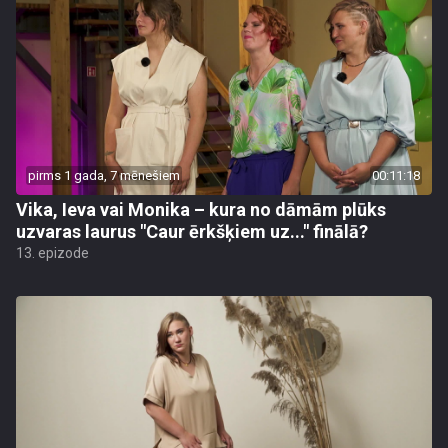
pirms 1 gada, 7 mēnešiem
00:11:18
Vika, Ieva vai Monika – kura no dāmām plūks
uzvaras laurus "Caur ērkšķiem uz..." finālā?
13. epizode