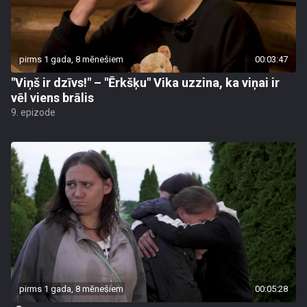
pirms 1 gada, 8 mēnešiem
00:03:47
"Viņš ir dzīvs!" – "Ērkšķu" Vika uzzina, ka viņai ir
vēl viens brālis
9. epizode
pirms 1 gada, 8 mēnešiem
00:05:28