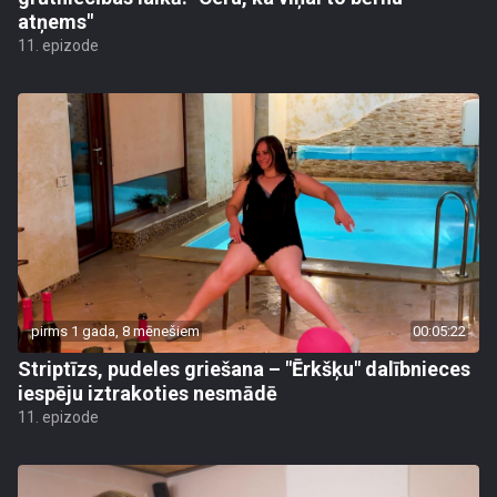
atņems"
11. epizode
pirms 1 gada, 8 mēnešiem
00:05:22
Striptīzs, pudeles griešana – "Ērkšķu" dalībnieces
iespēju iztrakoties nesmādē
11. epizode