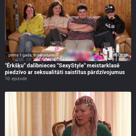
pirms 1 gada, 8 mēnešiem
00:08:20
"Ērkšķu" dalībnieces "SexyStyle" meistarklasē
piedzīvo ar seksualitāti saistītus pārdzīvojumus
10. epizode