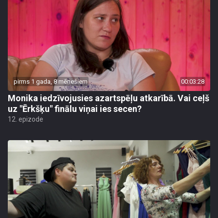
pirms 1 gada, 8 mēnešiem
00:03:28
Monika iedzīvojusies azartspēļu atkarībā. Vai ceļš
uz "Ērkšķu" finālu viņai ies secen?
12. epizode