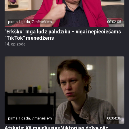
pirms 1 gada, 7 mēnešiem
00:02:05
"Ērkšķu" Inga lūdz palīdzību – viņai nepieciešams
"TikTok" menedžeris
14. epizode
pirms 1 gada, 7 mēnešiem
00:04:36
Atskats: Kā mainījusies Viktorijas dzīve pēc