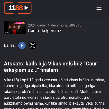
Atskats: kāds bija Vikas ceļš līdz
\"Caur ērkšķiem uz...\" finālam
2024. gada 14. decembris, S06 E13
Caur ērkšķiem uz...
Dalies
Atskats: kāds bija Vikas ceļš līdz "Caur
ērkšķiem uz..." finālam
Vika (18) kopš 12 gadu vecuma, kā arī viņas brālis un māsa,
kuriem ir garīga atpalicība, tika atņemti mātei ar garīga
rakstura problēmām un ievietoti bērnu namā. Meitene tika
pārvietota no vienas iestādes uz otru, nonākot grūti
audzināmo bērnu namā, kur tika smagi piekauta. Vika jau trīs