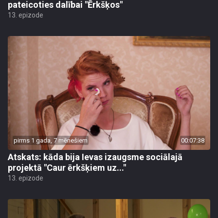
pateicoties dalībai "Ērkšķos"
13. epizode
pirms 1 gada, 7 mēnešiem
00:07:38
Atskats: kāda bija Ievas izaugsme sociālajā
projektā "Caur ērkšķiem uz..."
13. epizode