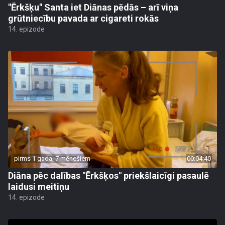
"Ērkšķu" Santa iet Diānas pēdās – arī viņa
grūtniecību pavada ar cigareti rokās
14. epizode
pirms 1 gada, 7 mēnešiem
00:04:40
Diāna pēc dalības "Ērkšķos" priekšlaicīgi pasaulē
laidusi meitiņu
14. epizode