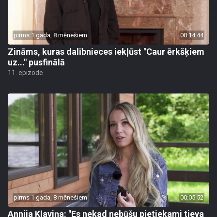
pirms 1 gada, 8 mēnešiem
00:14:44
Zināms, kuras dalībnieces iekļūst "Caur ērkšķiem
uz..." pusfinālā
11. epizode
pirms 1 gada, 8 mēnešiem
00:05:52
Annija Kļaviņa: "Es nekad nebūšu pietiekami tieva