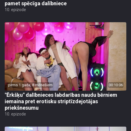
pamet spēcīga dalībniece
10. epizode
pirms 1 gada, 8 mēnešiem
00:10:06
"Ērkšķu" dalībnieces labdarības naudu bērniem
iemaina pret erotisku striptīzdejotājas
priekšnesumu
10. epizode