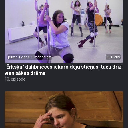
pirms 1 gada, 8 mēnešiem
00:07:09
"Ērkšķu" dalībnieces iekaro deju stieņus, taču drīz
vien sākas drāma
10. epizode