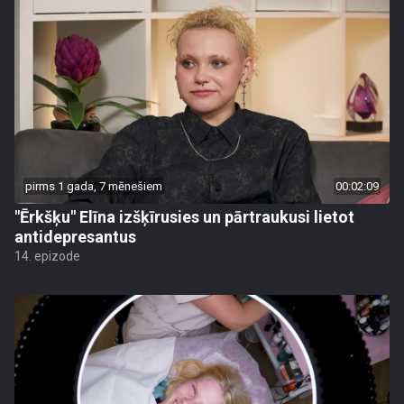
pirms 1 gada, 7 mēnešiem
00:02:09
"Ērkšķu" Elīna izšķīrusies un pārtraukusi lietot
antidepresantus
14. epizode