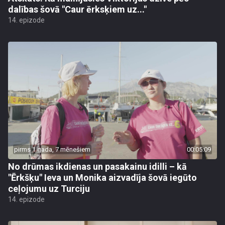
dalības šovā "Caur ērksķiem uz..."
14. epizode
pirms 1 gada, 7 mēnešiem
00:05:09
No drūmas ikdienas un pasakainu idilli – kā
"Ērkšķu" Ieva un Monika aizvadīja šovā iegūto
ceļojumu uz Turciju
14. epizode