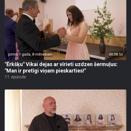
pirms 1 gada, 8 mēnešiem
00:08:53
"Ērkšķu" Vikai dejas ar vīrieti uzdzen šermuļus:
"Man ir pretīgi viņam pieskarties!"
11. epizode