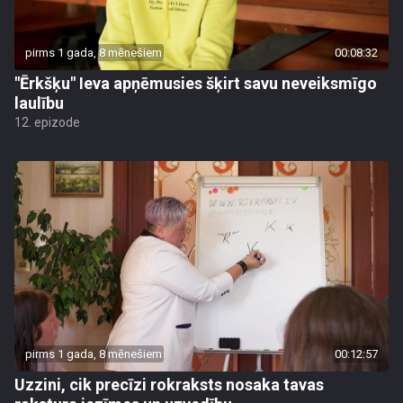
pirms 1 gada, 8 mēnešiem
00:08:32
"Ērkšķu" Ieva apņēmusies šķirt savu neveiksmīgo
laulību
12. epizode
pirms 1 gada, 8 mēnešiem
00:12:57
Uzzini, cik precīzi rokraksts nosaka tavas