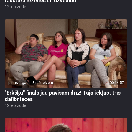
rakstura iezīmes un uzvedību
12. epizode
pirms 1 gada, 8 mēnešiem
00:14:57
"Ērkšķu" fināls jau pavisam drīz! Tajā iekļūst trīs
dalībnieces
12. epizode