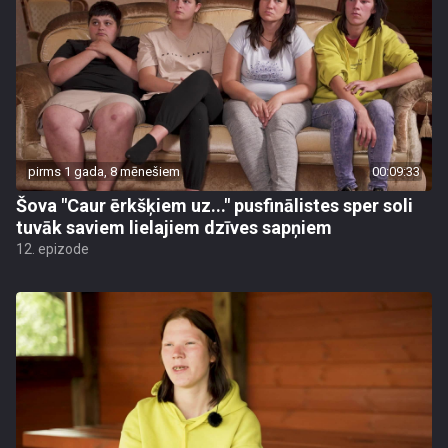
pirms 1 gada, 8 mēnešiem
00:09:33
Šova "Caur ērkšķiem uz..." pusfinālistes sper soli
tuvāk saviem lielajiem dzīves sapņiem
12. epizode