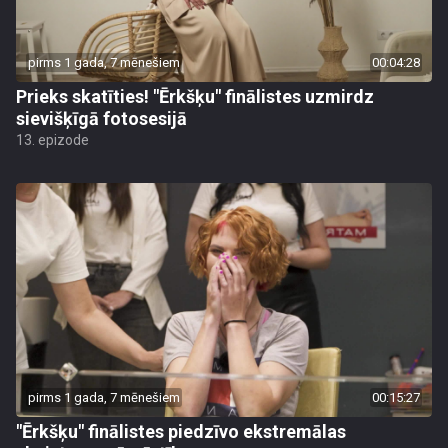
pirms 1 gada, 7 mēnešiem
00:04:28
Prieks skatīties! "Ērkšķu" finālistes uzmirdz
sievišķīgā fotosesijā
13. epizode
pirms 1 gada, 7 mēnešiem
00:15:27
"Ērkšķu" finālistes piedzīvo ekstremālas