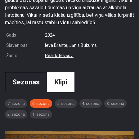
gadus dzīvo kopā ar gados vecāku draudzeni Iļjanu. Vikai ir
problēmas savaldīt dusmas un viņa aizraujas ar alkohola
lietošanu. Vikai ir sešu klašu izglītība, bet viņa vēlas turpināt
mācīties, lai rastu stabilu vietu sabiedrībā.
Gads
2024
Slavenības
Ieva Brante, Jānis Bukums
Žanrs
Realitātes šovi
Sezonas
Klipi
7. sezona
6. sezona
5. sezona
4. sezona
3. sezona
2. sezona
1. sezona