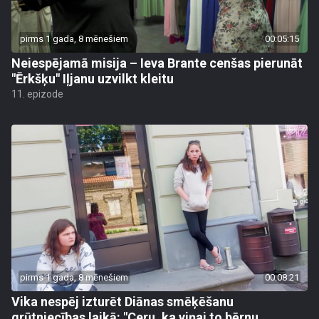
pirms 1 gada, 8 mēnešiem
00:05:15
Neiespējamā misija – Ieva Brante cenšas pierunāt
"Ērkšķu" Iļjanu uzvilkt kleitu
11. epizode
pirms 1 gada, 8 mēnešiem
00:08:21
Vika nespēj izturēt Diānas smēķēšanu
grūtniecības laikā: "Ceru, ka viņai to bērnu