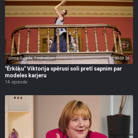
pirms 1 gada, 7 mēnešiem
00:03:26
"Ērkšķu" Viktorija spērusi soli pretī sapnim par
modeles karjeru
14. epizode