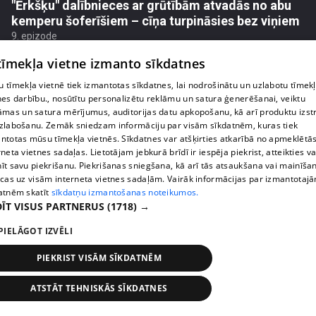
"Ērkšķu" dalībnieces ar grūtībām atvadās no abu
kemperu šoferīšiem – cīņa turpināsies bez viņiem
9. epizode
 tīmekļa vietne izmanto sīkdatnes
 tīmekļa vietnē tiek izmantotas sīkdatnes, lai nodrošinātu un uzlabotu tīmek
nes darbību., nosūtītu personalizētu reklāmu un satura ģenerēšanai, veiktu
āmas un satura mērījumus, auditorijas datu apkopošanu, kā arī produktu izst
zlabošanu. Zemāk sniedzam informāciju par visām sīkdatnēm, kuras tiek
ntotas mūsu tīmekļa vietnēs. Sīkdatnes var atšķirties atkarībā no apmeklētā
rneta vietnes sadaļas. Lietotājam jebkurā brīdī ir iespēja piekrist, atteikties va
īt savu piekrišanu. Piekrišanas sniegšana, kā arī tās atsaukšana vai mainīša
ecas uz visām interneta vietnes sadaļām. Vairāk informācijas par izmantotaj
atnēm skatīt
sīkdatņu izmantošanas noteikumos.
ĪT VISUS PARTNERUS
(1718) →
pirms 1 gada, 8 mēnešiem
00:11:35
PIELĀGOT IZVĒLI
"Ērkšķu" Diāna no ekstrasenses uzzina skaudras
ziņas par sava septītā bērna likteni
PIEKRIST VISĀM SĪKDATNĒM
9. epizode
ATSTĀT TEHNISKĀS SĪKDATNES