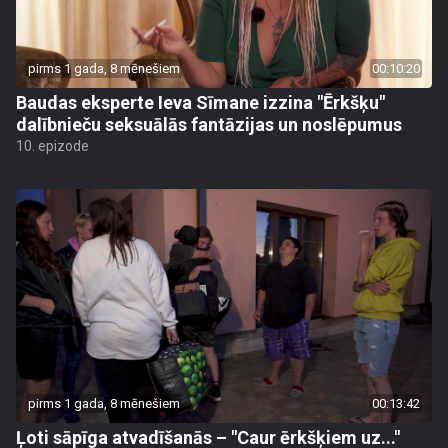
pirms 1 gada, 8 mēnešiem
00:10:20
Baudas eksperte Ieva Sīmane izzina "Ērkšķu"
dalībnieču seksuālās fantāzijas un noslēpumus
10. epizode
pirms 1 gada, 8 mēnešiem
00:13:42
Ļoti sāpīga atvadīšanās – "Caur ērkšķiem uz..."