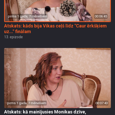
pirms 1 gada, 7 mēnešiem
00:06:45
Atskats: kāds bija Vikas ceļš līdz "Caur ērkšķiem
uz..." finālam
13. epizode
pirms 1 gada, 7 mēnešiem
00:07:43
Atskats: kā mainījusies Monikas dzīve,