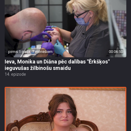
pirms 1 gada, 7 mēnešiem
00:06:50
Ieva, Monika un Diāna pēc dalības "Ērkšķos"
ieguvušas žilbinošu smaidu
14. epizode