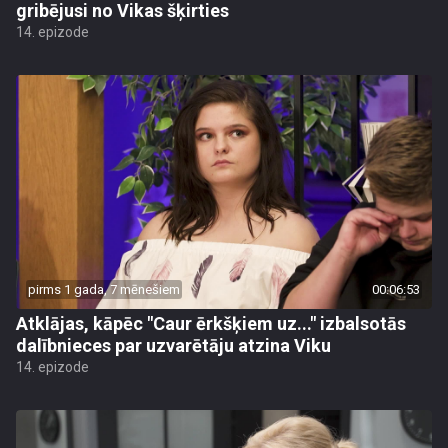
gribējusi no Vikas šķirties
14. epizode
pirms 1 gada, 7 mēnešiem
00:06:53
Atklājas, kāpēc "Caur ērkšķiem uz..." izbalsotās
dalībnieces par uzvarētāju atzina Viku
14. epizode