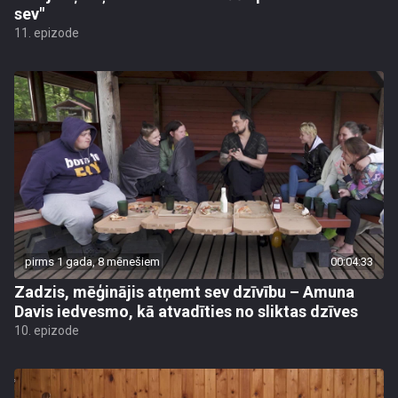
sev"
11. epizode
pirms 1 gada, 8 mēnešiem
00:04:33
Zadzis, mēģinājis atņemt sev dzīvību – Amuna
Davis iedvesmo, kā atvadīties no sliktas dzīves
10. epizode