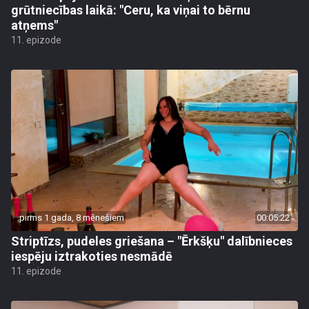
grūtniecības laikā: "Ceru, ka viņai to bērnu
atņems"
11. epizode
pirms 1 gada, 8 mēnešiem
00:05:22
Striptīzs, pudeles griešana – "Ērkšķu" dalībnieces
iespēju iztrakoties nesmādē
11. epizode