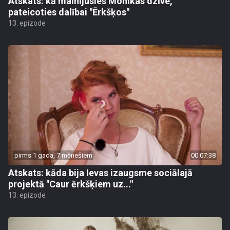
Atskats: kā mainījusies Monikas dzīve,
pateicoties dalībai "Ērkšķos"
13. epizode
pirms 1 gada, 7 mēnešiem
00:07:38
Atskats: kāda bija Ievas izaugsme sociālajā
projektā "Caur ērkšķiem uz..."
13. epizode