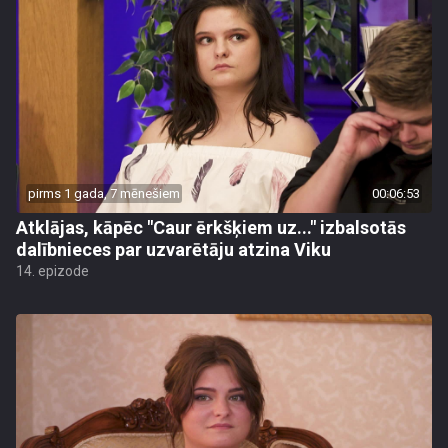
pirms 1 gada, 7 mēnešiem
00:06:53
Atklājas, kāpēc "Caur ērkšķiem uz..." izbalsotās
dalībnieces par uzvarētāju atzina Viku
14. epizode