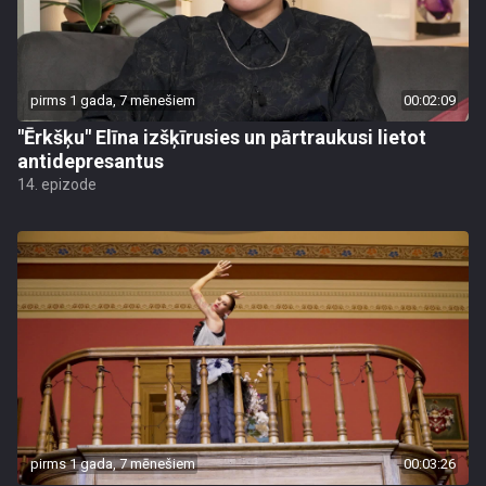
pirms 1 gada, 7 mēnešiem
00:02:09
"Ērkšķu" Elīna izšķīrusies un pārtraukusi lietot
antidepresantus
14. epizode
pirms 1 gada, 7 mēnešiem
00:03:26