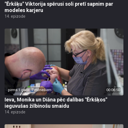
"Ērkšķu" Viktorija spērusi soli pretī sapnim par
modeles karjeru
14. epizode
pirms 1 gada, 7 mēnešiem
00:06:50
Ieva, Monika un Diāna pēc dalības "Ērkšķos"
ieguvušas žilbinošu smaidu
14. epizode