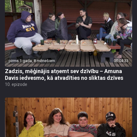
pirms 1 gada, 8 mēnešiem
00:04:33
Zadzis, mēģinājis atņemt sev dzīvību – Amuna
Davis iedvesmo, kā atvadīties no sliktas dzīves
10. epizode