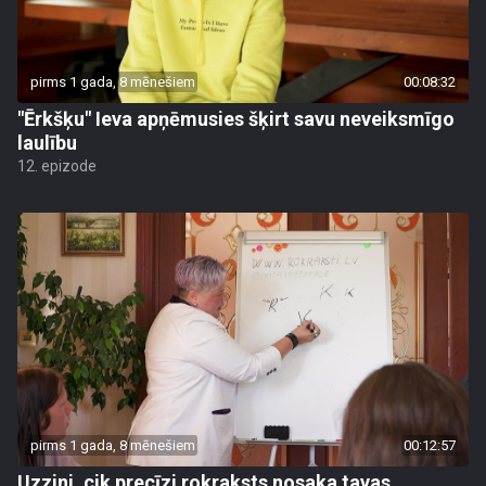
pirms 1 gada, 8 mēnešiem
00:08:32
"Ērkšķu" Ieva apņēmusies šķirt savu neveiksmīgo
laulību
12. epizode
pirms 1 gada, 8 mēnešiem
00:12:57
Uzzini, cik precīzi rokraksts nosaka tavas