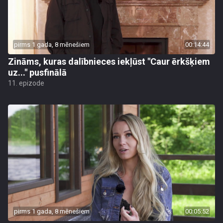
pirms 1 gada, 8 mēnešiem
00:14:44
Zināms, kuras dalībnieces iekļūst "Caur ērkšķiem
uz..." pusfinālā
11. epizode
pirms 1 gada, 8 mēnešiem
00:05:52