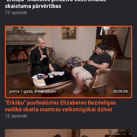
skaistuma pārvērtības
13. epizode
pirms 1 gada, 8 mēnešiem
00:09:38
"Ērkšķu" pusfinālistes Elizabetes Bezdelīgas
vadībā skaita mantras veiksmīgākai dzīvei
12. epizode