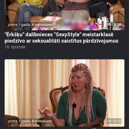
pirms 1 gada, 8 mēnešiem
00:08:20
"Ērkšķu" dalībnieces "SexyStyle" meistarklasē
piedzīvo ar seksualitāti saistītus pārdzīvojumus
10. epizode
pirms 1 gada, 8 mēnešiem
00:10:20