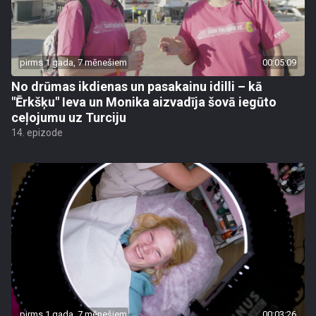
pirms 1 gada, 7 mēnešiem
00:05:09
No drūmas ikdienas un pasakainu idilli – kā
"Ērkšķu" Ieva un Monika aizvadīja šovā iegūto
ceļojumu uz Turciju
14. epizode
pirms 1 gada, 7 mēnešiem
00:03:26