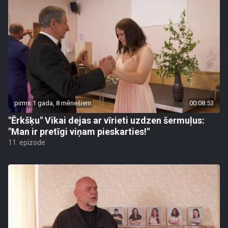
pirms 1 gada, 8 mēnešiem
00:08:53
"Ērkšķu" Vikai dejas ar vīrieti uzdzen šermuļus:
"Man ir pretīgi viņam pieskarties!"
11. epizode