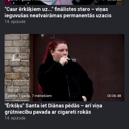
"Caur ērkšķiem uz..." finālistes staro – viņas
ieguvušas neatvairāmas permanentās uzacis
14. epizode
pirms 1 gada, 7 mēnešiem
00:06:48
"Ērkšķu" Santa iet Diānas pēdās – arī viņa
grūtniecību pavada ar cigareti rokās
14. epizode