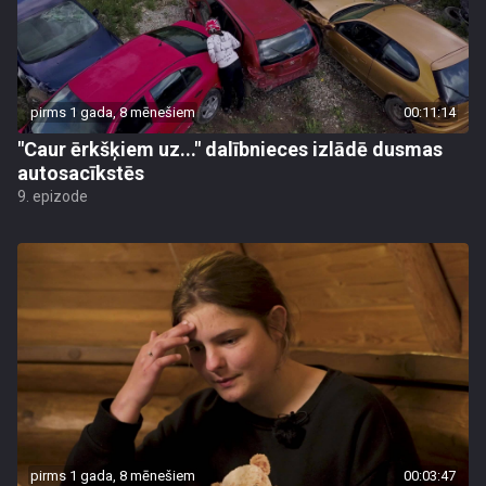
pirms 1 gada, 8 mēnešiem
00:11:14
"Caur ērkšķiem uz..." dalībnieces izlādē dusmas
autosacīkstēs
9. epizode
pirms 1 gada, 8 mēnešiem
00:03:47