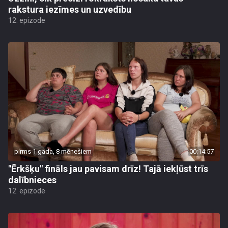
rakstura iezīmes un uzvedību
12. epizode
pirms 1 gada, 8 mēnešiem
00:14:57
"Ērkšķu" fināls jau pavisam drīz! Tajā iekļūst trīs
dalībnieces
12. epizode