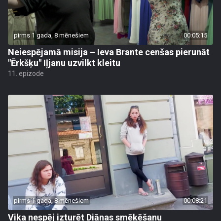
pirms 1 gada, 8 mēnešiem
00:05:15
Neiespējamā misija – Ieva Brante cenšas pierunāt
"Ērkšķu" Iļjanu uzvilkt kleitu
11. epizode
pirms 1 gada, 8 mēnešiem
00:08:21
Vika nespēj izturēt Diānas smēķēšanu