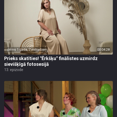
pirms 1 gada, 7 mēnešiem
00:04:28
Prieks skatīties! "Ērkšķu" finālistes uzmirdz
sievišķīgā fotosesijā
13. epizode