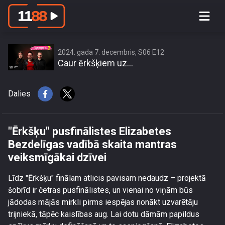
\"Ērkšķu\" pusfinālistes Elizabetes
Bezdelīgas vadībā skaita mantras
veiksmīgākai dzīvei
2024. gada 7. decembris, S06 E12
Caur ērkšķiem uz...
Dalies
"Ērkšķu" pusfinālistes Elizabetes
Bezdelīgas vadībā skaita mantras
veiksmīgākai dzīvei
Līdz "Ērkšķu" finālam atlicis pavisam nedaudz – projektā
šobrīd ir četras pusfinālistes, un vienai no viņām būs
jādodas mājās mirkli pirms iespējas nonākt uzvarētāju
trijniekā, tāpēc kaislības aug. Lai dotu dāmām papildus