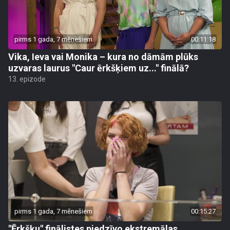
pirms 1 gada, 7 mēnešiem
00:11:18
Vika, Ieva vai Monika – kura no dāmām plūks
uzvaras laurus "Caur ērkšķiem uz..." finālā?
13. epizode
pirms 1 gada, 7 mēnešiem
00:15:27
"Ērkšķu" finālistes piedzīvo ekstremālas