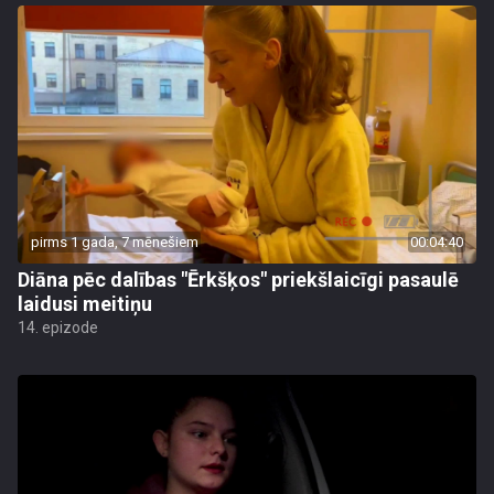
pirms 1 gada, 7 mēnešiem
00:04:40
Diāna pēc dalības "Ērkšķos" priekšlaicīgi pasaulē
laidusi meitiņu
14. epizode