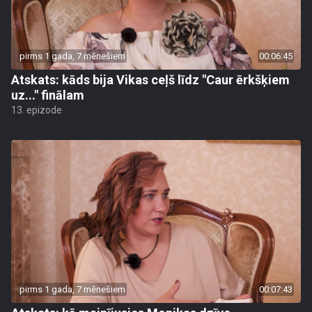
pirms 1 gada, 7 mēnešiem
00:06:45
Atskats: kāds bija Vikas ceļš līdz "Caur ērkšķiem
uz..." finālam
13. epizode
pirms 1 gada, 7 mēnešiem
00:07:43