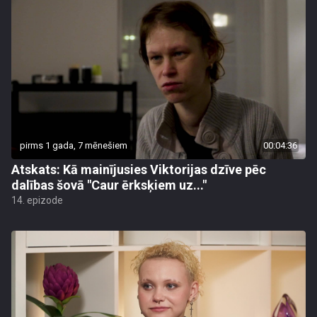
pirms 1 gada, 7 mēnešiem
00:04:36
Atskats: Kā mainījusies Viktorijas dzīve pēc
dalības šovā "Caur ērksķiem uz..."
14. epizode