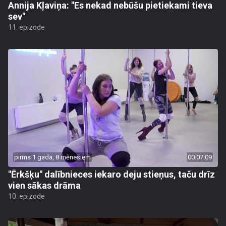
Annija Kļaviņa: "Es nekad nebūšu pietiekami tieva
sev"
11. epizode
pirms 1 gada, 8 mēnešiem
00:07:09
"Ērkšķu" dalībnieces iekaro deju stieņus, taču drīz
vien sākas drāma
10. epizode