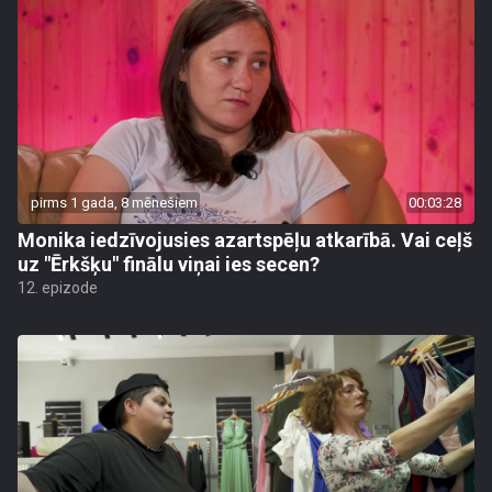
pirms 1 gada, 8 mēnešiem
00:03:28
Monika iedzīvojusies azartspēļu atkarībā. Vai ceļš
uz "Ērkšķu" finālu viņai ies secen?
12. epizode