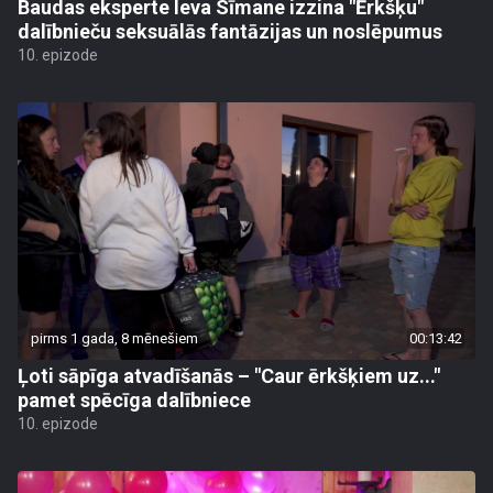
Baudas eksperte Ieva Sīmane izzina "Ērkšķu"
dalībnieču seksuālās fantāzijas un noslēpumus
10. epizode
pirms 1 gada, 8 mēnešiem
00:13:42
Ļoti sāpīga atvadīšanās – "Caur ērkšķiem uz..."
pamet spēcīga dalībniece
10. epizode