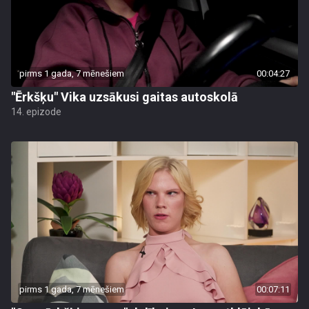
pirms 1 gada, 7 mēnešiem
00:04:27
"Ērkšķu" Vika uzsākusi gaitas autoskolā
14. epizode
pirms 1 gada, 7 mēnešiem
00:07:11