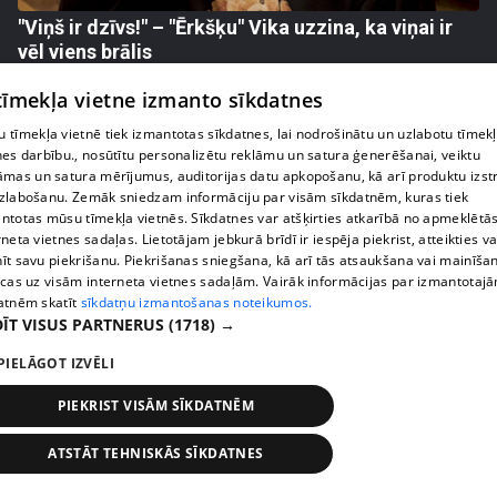
"Viņš ir dzīvs!" – "Ērkšķu" Vika uzzina, ka viņai ir
vēl viens brālis
9. epizode
 tīmekļa vietne izmanto sīkdatnes
 tīmekļa vietnē tiek izmantotas sīkdatnes, lai nodrošinātu un uzlabotu tīmek
nes darbību., nosūtītu personalizētu reklāmu un satura ģenerēšanai, veiktu
āmas un satura mērījumus, auditorijas datu apkopošanu, kā arī produktu izst
zlabošanu. Zemāk sniedzam informāciju par visām sīkdatnēm, kuras tiek
ntotas mūsu tīmekļa vietnēs. Sīkdatnes var atšķirties atkarībā no apmeklētā
rneta vietnes sadaļas. Lietotājam jebkurā brīdī ir iespēja piekrist, atteikties va
īt savu piekrišanu. Piekrišanas sniegšana, kā arī tās atsaukšana vai mainīša
ecas uz visām interneta vietnes sadaļām. Vairāk informācijas par izmantotaj
atnēm skatīt
sīkdatņu izmantošanas noteikumos.
ĪT VISUS PARTNERUS
(1718) →
pirms 1 gada, 8 mēnešiem
00:05:28
PIELĀGOT IZVĒLI
"Ērkšķu" dalībnieces ar grūtībām atvadās no abu
PIEKRIST VISĀM SĪKDATNĒM
kemperu šoferīšiem – cīņa turpināsies bez viņiem
9. epizode
ATSTĀT TEHNISKĀS SĪKDATNES