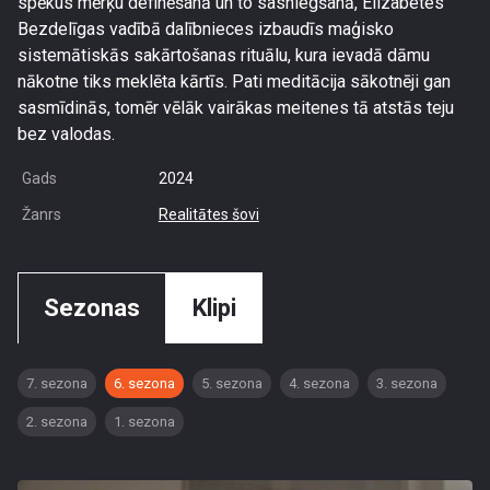
spēkus mērķu definēšanā un to sasniegšanā, Elizabetes
Bezdelīgas vadībā dalībnieces izbaudīs maģisko
sistemātiskās sakārtošanas rituālu, kura ievadā dāmu
nākotne tiks meklēta kārtīs. Pati meditācija sākotnēji gan
sasmīdinās, tomēr vēlāk vairākas meitenes tā atstās teju
bez valodas.
Gads
2024
Žanrs
Realitātes šovi
Sezonas
Klipi
7. sezona
6. sezona
5. sezona
4. sezona
3. sezona
2. sezona
1. sezona