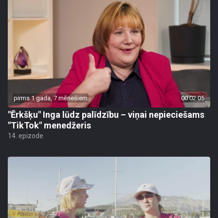
pirms 1 gada, 7 mēnešiem
00:02:05
"Ērkšķu" Inga lūdz palīdzību – viņai nepieciešams
"TikTok" menedžeris
14. epizode