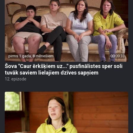
pirms 1 gada, 8 mēnešiem
00:09:33
Šova "Caur ērkšķiem uz..." pusfinālistes sper soli
tuvāk saviem lielajiem dzīves sapņiem
12. epizode