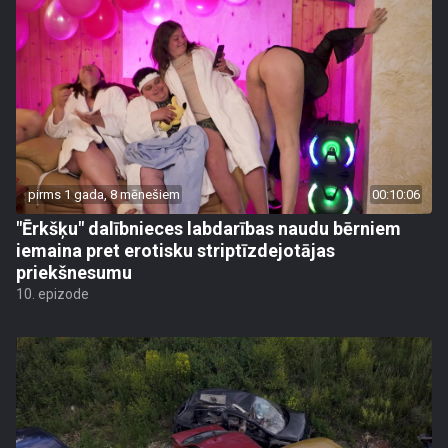
pirms 1 gada, 8 mēnešiem
00:10:06
"Ērkšķu" dalībnieces labdarības naudu bērniem
iemaina pret erotisku striptīzdejotājas
priekšnesumu
10. epizode