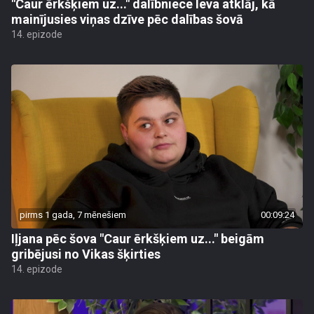
"Caur ērkšķiem uz..." dalībniece Ieva atklāj, kā
mainījusies viņas dzīve pēc dalības šovā
14. epizode
pirms 1 gada, 7 mēnešiem
00:09:24
Iļjana pēc šova "Caur ērkšķiem uz..." beigām
gribējusi no Vikas šķirties
14. epizode