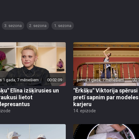
3. sezona
2. sezona
1. sezona
s 1 gada, 7 mēnešiem
00:02:09
pirms 1 gada, 7 mēnešiem
00:
šķu" Elīna izšķīrusies un
"Ērkšķu" Viktorija spērusi 
raukusi lietot
pretī sapnim par modeles
depresantus
karjeru
pizode
14. epizode