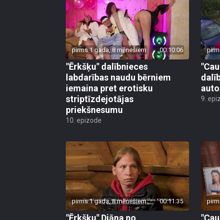
pirms 1 gada, 8 mēnešiem
00:10:06
pirm
"Ērkšķu" dalībnieces
"Cau
labdarības naudu bērniem
dalī
iemaina pret erotisku
auto
striptīzdejotājas
9. epi
priekšnesumu
10. epizode
pirms 1 gada, 8 mēnešiem
00:11:35
pirm
"Ērkšķu" Diāna no
"Cau