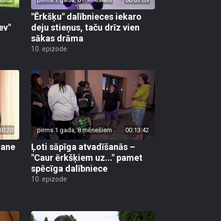
"Ērkšķu" dalībnieces iekaro
ev"
deju stieņus, taču drīz vien
sākas drāma
10. epizode
10:20
pirms 1 gada, 8 mēnešiem
00:13:42
mane
Ļoti sāpīga atvadīšanās –
"Caur ērkšķiem uz..." pamet
spēcīga dalībniece
10. epizode