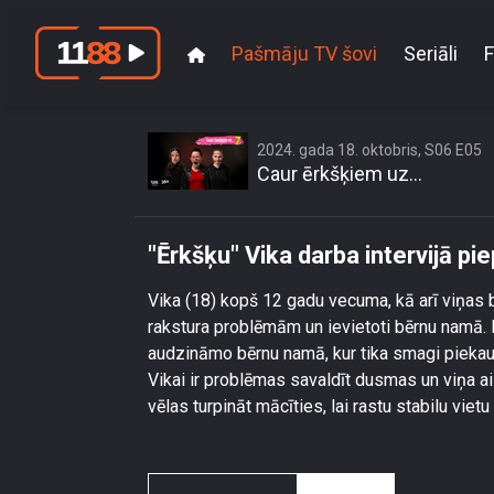
Pašmāju TV šovi
Seriāli
F
\"Ērkšķu
2024. gada 18. oktobris, S06 E05
Caur ērkšķiem uz...
"Ērkšķu" Vika darba intervijā p
Vika (18) kopš 12 gadu vecuma, kā arī viņas br
rakstura problēmām un ievietoti bērnu namā. 
audzināmo bērnu namā, kur tika smagi piekaut
Vikai ir problēmas savaldīt dusmas un viņa aizr
vēlas turpināt mācīties, lai rastu stabilu vietu