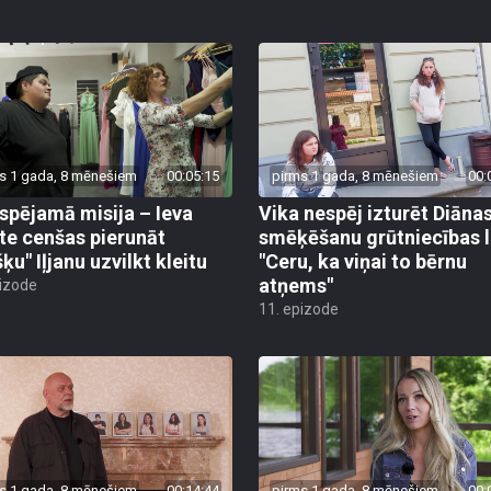
s 1 gada, 8 mēnešiem
00:05:15
pirms 1 gada, 8 mēnešiem
00:
spējamā misija – Ieva
Vika nespēj izturēt Diāna
te cenšas pierunāt
smēķēšanu grūtniecības l
ķu" Iļjanu uzvilkt kleitu
"Ceru, ka viņai to bērnu
atņems"
pizode
11. epizode
s 1 gada, 8 mēnešiem
00:14:44
pirms 1 gada, 8 mēnešiem
00: