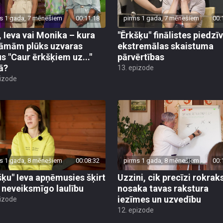
s 1 gada, 7 mēnešiem
00:11:18
pirms 1 gada, 7 mēnešiem
00:
, Ieva vai Monika – kura
"Ērkšķu" finālistes piedzī
āmām plūks uzvaras
ekstremālas skaistuma
us "Caur ērkšķiem uz..."
pārvērtības
lā?
13. epizode
pizode
s 1 gada, 8 mēnešiem
00:08:32
pirms 1 gada, 8 mēnešiem
00:
šķu" Ieva apņēmusies šķirt
Uzzini, cik precīzi rokrak
 neveiksmīgo laulību
nosaka tavas rakstura
iezīmes un uzvedību
pizode
12. epizode