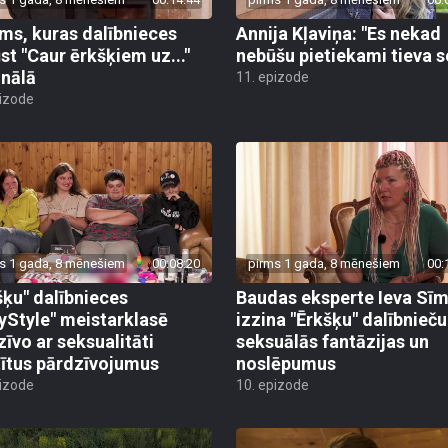
ms, kuras dalībnieces
Annija Kļaviņa: "Es nekad
ūst "Caur ērkšķiem uz..."
nebūšu pietiekami tieva s
inālā
11. epizode
pizode
s 1 gada, 8 mēnešiem
00:08:20
pirms 1 gada, 8 mēnešiem
00:
šķu" dalībnieces
Baudas eksperte Ieva Sī
yStyle" meistarklasē
izzina "Ērkšķu" dalībnieču
zīvo ar seksualitāti
seksuālās fantāzijas un
tītus pārdzīvojumus
noslēpumus
pizode
10. epizode