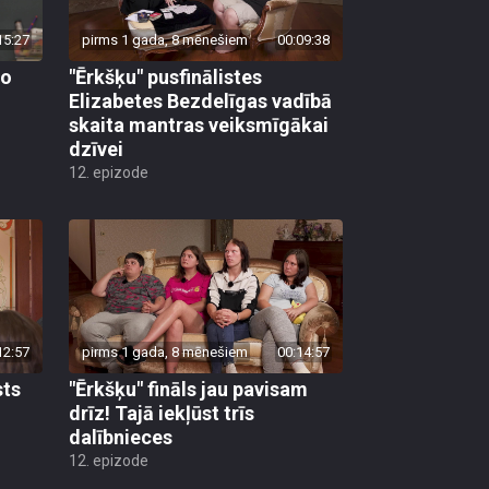
15:27
pirms 1 gada, 8 mēnešiem
00:09:38
vo
"Ērkšķu" pusfinālistes
Elizabetes Bezdelīgas vadībā
skaita mantras veiksmīgākai
dzīvei
12. epizode
12:57
pirms 1 gada, 8 mēnešiem
00:14:57
sts
"Ērkšķu" fināls jau pavisam
drīz! Tajā iekļūst trīs
dalībnieces
12. epizode