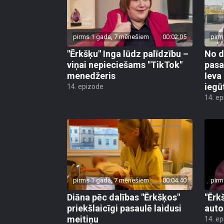
pirms 1 gada, 7 mēnešiem
00:02:05
pirm
"Ērkšķu" Inga lūdz palīdzību –
No d
viņai nepieciešams "TikTok"
pasa
menedžeris
Ieva
iegū
14. epizode
14. e
pirms 1 gada, 7 mēnešiem
00:04:40
pirm
Diāna pēc dalības "Ērkšķos"
"Ērk
priekšlaicīgi pasaulē laidusi
auto
meitiņu
14. e