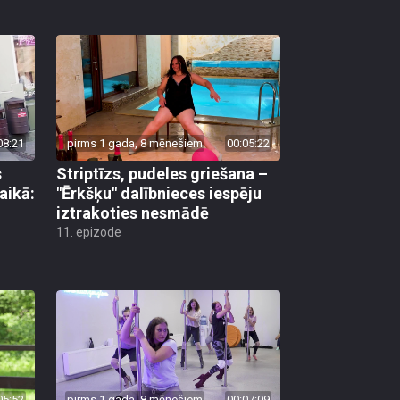
08:21
pirms 1 gada, 8 mēnešiem
00:05:22
s
Striptīzs, pudeles griešana –
aikā:
"Ērkšķu" dalībnieces iespēju
iztrakoties nesmādē
11. epizode
05:52
pirms 1 gada, 8 mēnešiem
00:07:09