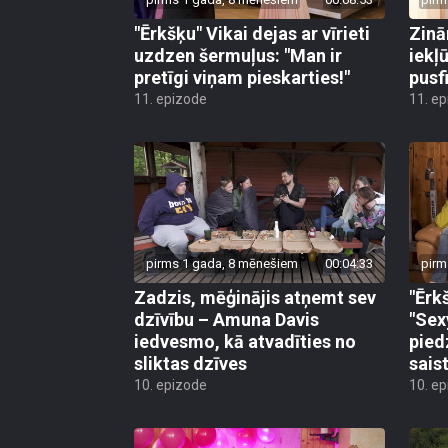
"Ērkšķu" Vikai dejas ar vīrieti
Zinā
uzdzen šermuļus: "Man ir
iekļ
pretīgi viņam pieskarties!"
pusf
11. epizode
11. e
pirms 1 gada, 8 mēnešiem
00:04:33
pirm
Zadzis, mēģinājis atņemt sev
"Ērk
dzīvību – Amuna Davis
"Sex
iedvesmo, kā atvadīties no
pied
sliktas dzīves
sais
10. epizode
10. e