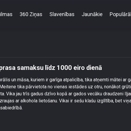
ilmas
360 Ziņas
Slavenības
Jaunākie
Populārā
\" Vika darba intervijā pieprasa samaksu līdz 1000 e
ieprasa samaksu līdz 1000 eiro dienā
ālis un māsa, kuriem ir garīga atpalicība, tika atņemti mātei ar g
Meitene tika pārvietota no vienas iestādes uz otru, nonākot grūti
a. Vika jau trīs gadus dzīvo kopā ar gados vecāku draudzeni Iļja
aujas ar alkohola lietošanu. Vikai ir sešu klašu izglītība, bet viņ
 sabiedrībā.