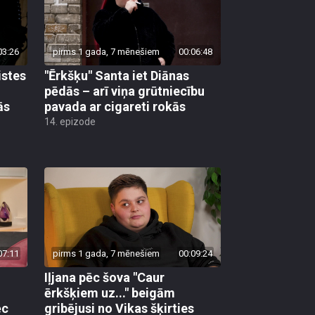
03:26
pirms 1 gada, 7 mēnešiem
00:06:48
istes
"Ērkšķu" Santa iet Diānas
pēdās – arī viņa grūtniecību
ās
pavada ar cigareti rokās
14. epizode
07:11
pirms 1 gada, 7 mēnešiem
00:09:24
Iļjana pēc šova "Caur
ērkšķiem uz..." beigām
ēc
gribējusi no Vikas šķirties