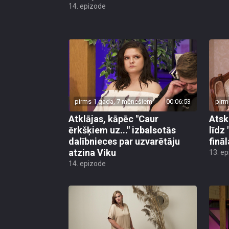
14. epizode
pirms 1 gada, 7 mēnešiem
00:06:53
pirm
Atklājas, kāpēc "Caur
Atsk
ērkšķiem uz..." izbalsotās
līdz
dalībnieces par uzvarētāju
finā
atzina Viku
13. e
14. epizode