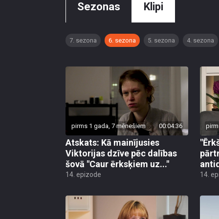
Sezonas
Klipi
7. sezona
6. sezona
5. sezona
4. sezona
pirms 1 gada, 7 mēnešiem
00:04:36
pirm
Atskats: Kā mainījusies
"Ērk
Viktorijas dzīve pēc dalības
pārt
šovā "Caur ērksķiem uz..."
anti
14. epizode
14. e