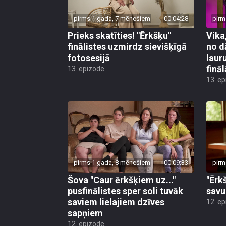
pirms 1 gada, 7 mēnešiem
00:04:28
pirm
Prieks skatīties! "Ērkšķu"
Vika
finālistes uzmirdz sievišķīgā
no d
fotosesijā
laur
finā
13. epizode
13. e
pirms 1 gada, 8 mēnešiem
00:09:33
pirm
Šova "Caur ērkšķiem uz..."
"Ērk
pusfinālistes sper soli tuvāk
savu
saviem lielajiem dzīves
12. e
sapņiem
12. epizode