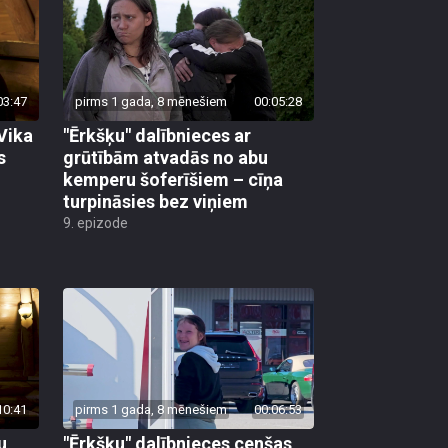
03:47
pirms 1 gada, 8 mēnešiem
00:05:28
 Vika
"Ērkšķu" dalībnieces ar
s
grūtībām atvadās no abu
kemperu šoferīšiem – cīņa
turpināsies bez viņiem
9. epizode
10:41
pirms 1 gada, 8 mēnešiem
00:06:53
u
"Ērkšķu" dalībnieces cenšas