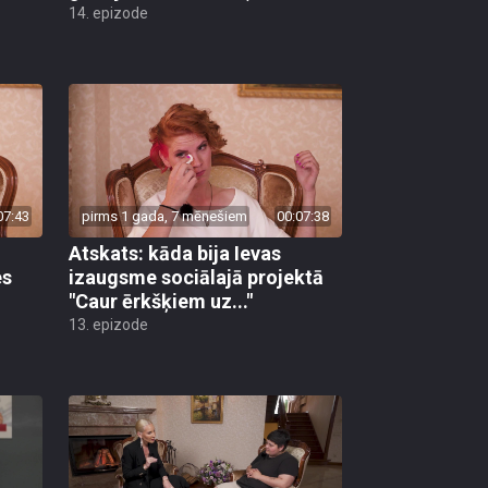
14. epizode
07:43
pirms 1 gada, 7 mēnešiem
00:07:38
Atskats: kāda bija Ievas
es
izaugsme sociālajā projektā
"Caur ērkšķiem uz..."
13. epizode