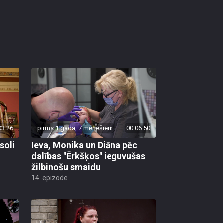
03:26
pirms 1 gada, 7 mēnešiem
00:06:50
soli
Ieva, Monika un Diāna pēc
dalības "Ērkšķos" ieguvušas
žilbinošu smaidu
14. epizode