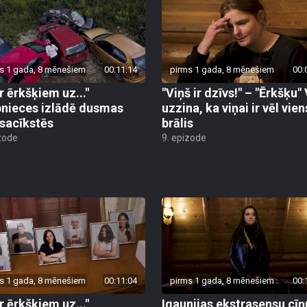
s 1 gada, 8 mēnešiem
00:11:14
pirms 1 gada, 8 mēnešiem
00:
r ērkšķiem uz..."
"Viņš ir dzīvs!" – "Ērkšķu"
bnieces izlādē dusmas
uzzina, ka viņai ir vēl vien
sacīkstēs
brālis
zode
9. epizode
s 1 gada, 8 mēnešiem
00:11:04
pirms 1 gada, 8 mēnešiem
00:
r ērkšķiem uz..."
Igaunijas ekstrasensu cīņ