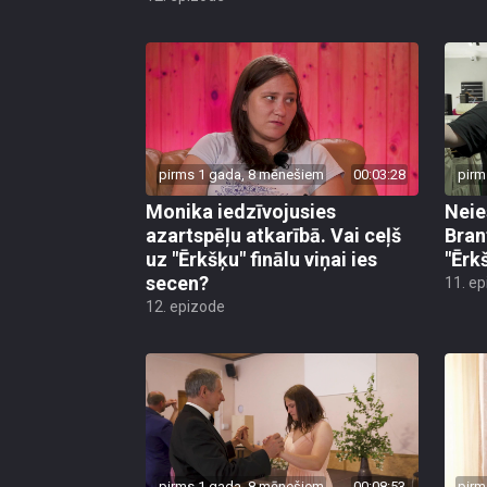
pirms 1 gada, 8 mēnešiem
00:03:28
pirm
Monika iedzīvojusies
Neie
azartspēļu atkarībā. Vai ceļš
Bran
uz "Ērkšķu" finālu viņai ies
"Ērkš
secen?
11. e
12. epizode
pirms 1 gada, 8 mēnešiem
00:08:53
pirm