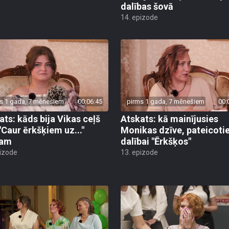
dalības šovā
14. epizode
s 1 gada, 7 mēnešiem
00:06:45
pirms 1 gada, 7 mēnešiem
00:
ats: kāds bija Vikas ceļš
Atskats: kā mainījusies
 "Caur ērkšķiem uz..."
Monikas dzīve, pateicoti
lam
dalībai "Ērkšķos"
pizode
13. epizode