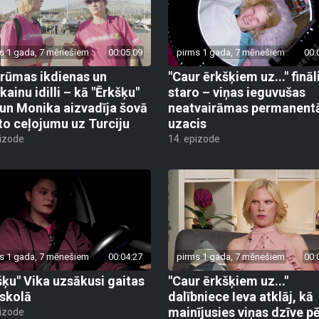
s 1 gada, 7 mēnešiem
00:05:09
pirms 1 gada, 7 mēnešiem
00:
rūmas ikdienas un
"Caur ērkšķiem uz..." fināl
kainu idilli – kā "Ērkšķu"
staro – viņas ieguvušas
 un Monika aizvadīja šovā
neatvairāmas permanent
to ceļojumu uz Turciju
uzacis
pizode
14. epizode
s 1 gada, 7 mēnešiem
00:04:27
pirms 1 gada, 7 mēnešiem
00:
šķu" Vika uzsākusi gaitas
"Caur ērkšķiem uz..."
skolā
dalībniece Ieva atklāj, kā
mainījusies viņas dzīve p
pizode