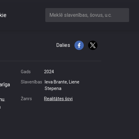
kie
Meklē slavenības, šovus, u.c.
iro dienā
Dalies
Gads
2024
Slavenības
Ieva Brante, Liene
arīga
Stepena
Žanrs
Realitātes šovi
nu.
a