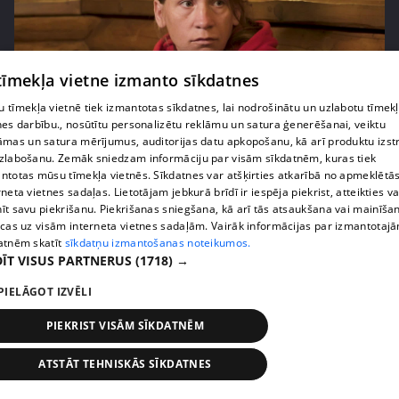
 tīmekļa vietne izmanto sīkdatnes
 tīmekļa vietnē tiek izmantotas sīkdatnes, lai nodrošinātu un uzlabotu tīmek
pirms 1 gada, 8 mēnešiem
00:11:35
nes darbību., nosūtītu personalizētu reklāmu un satura ģenerēšanai, veiktu
āmas un satura mērījumus, auditorijas datu apkopošanu, kā arī produktu izst
"Ērkšķu" Diāna no ekstrasenses uzzina skaudras
zlabošanu. Zemāk sniedzam informāciju par visām sīkdatnēm, kuras tiek
ziņas par sava septītā bērna likteni
ntotas mūsu tīmekļa vietnēs. Sīkdatnes var atšķirties atkarībā no apmeklētā
9. epizode
rneta vietnes sadaļas. Lietotājam jebkurā brīdī ir iespēja piekrist, atteikties va
īt savu piekrišanu. Piekrišanas sniegšana, kā arī tās atsaukšana vai mainīša
ecas uz visām interneta vietnes sadaļām. Vairāk informācijas par izmantotaj
atnēm skatīt
sīkdatņu izmantošanas noteikumos.
ĪT VISUS PARTNERUS
(1718) →
PIELĀGOT IZVĒLI
PIEKRIST VISĀM SĪKDATNĒM
ATSTĀT TEHNISKĀS SĪKDATNES