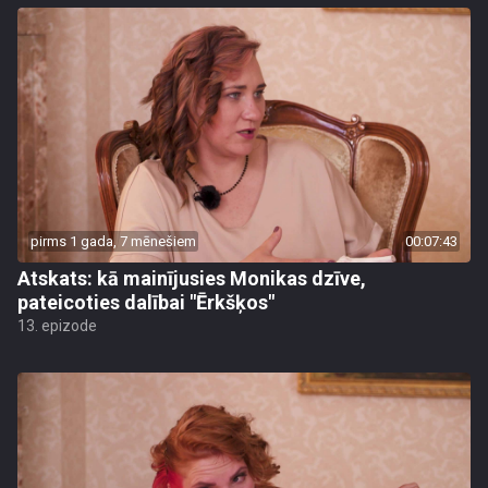
pirms 1 gada, 7 mēnešiem
00:07:43
Atskats: kā mainījusies Monikas dzīve,
pateicoties dalībai "Ērkšķos"
13. epizode