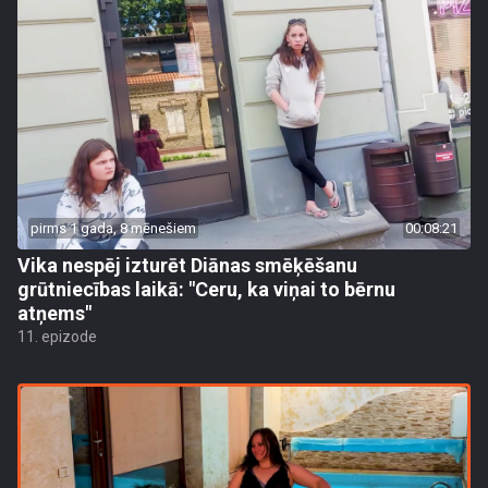
pirms 1 gada, 8 mēnešiem
00:08:21
Vika nespēj izturēt Diānas smēķēšanu
grūtniecības laikā: "Ceru, ka viņai to bērnu
atņems"
11. epizode