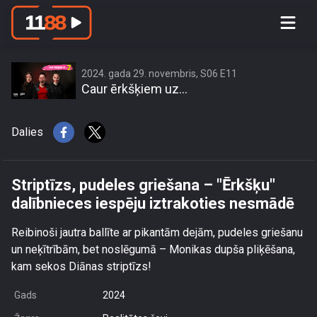
Striptīzs, pudeles griešana –
\"Ērkšķu\" dalībnieces iespēju
iztrakoties nesmādē
2024. gada 29. novembris, S06 E11
Caur ērkšķiem uz...
Dalies
Striptīzs, pudeles griešana – "Ērkšķu"
dalībnieces iespēju iztrakoties nesmādē
Reibinoši jautra ballīte ar pikantām dejām, pudeles griešanu
un neķītrībām, bet noslēgumā – Monikas dupša pliķēšana,
kam sekos Diānas striptīzs!
Gads
2024