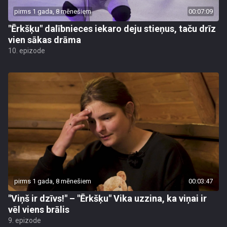
pirms 1 gada, 8 mēnešiem
00:07:09
"Ērkšķu" dalībnieces iekaro deju stieņus, taču drīz
vien sākas drāma
10. epizode
pirms 1 gada, 8 mēnešiem
00:03:47
"Viņš ir dzīvs!" – "Ērkšķu" Vika uzzina, ka viņai ir
vēl viens brālis
9. epizode