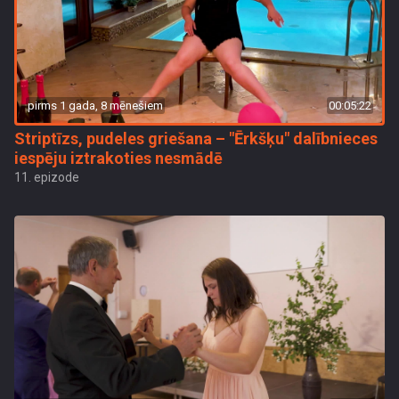
pirms 1 gada, 8 mēnešiem
00:05:22
Striptīzs, pudeles griešana – "Ērkšķu" dalībnieces
iespēju iztrakoties nesmādē
11. epizode