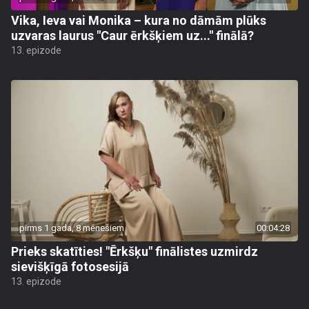
Vika, Ieva vai Monika – kura no dāmām plūks
uzvaras laurus "Caur ērkšķiem uz..." finālā?
13. epizode
pirms 1 gada, 8 mēnešiem
00:04:28
Prieks skatīties! "Ērkšķu" finālistes uzmirdz
sievišķīgā fotosesijā
13. epizode