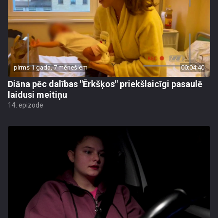
pirms 1 gada, 7 mēnešiem
00:04:40
Diāna pēc dalības "Ērkšķos" priekšlaicīgi pasaulē
laidusi meitiņu
14. epizode