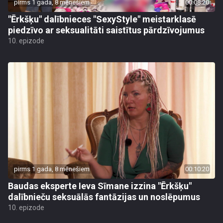
pirms 1 gada, 8 mēnešiem
00:08:20
"Ērkšķu" dalībnieces "SexyStyle" meistarklasē
piedzīvo ar seksualitāti saistītus pārdzīvojumus
10. epizode
pirms 1 gada, 8 mēnešiem
00:10:20
Baudas eksperte Ieva Sīmane izzina "Ērkšķu"
dalībnieču seksuālās fantāzijas un noslēpumus
10. epizode