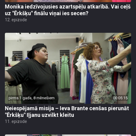
Monika iedzīvojusies azartspēļu atkarībā. Vai ceļš
uz "Ērkšķu" finālu viņai ies secen?
12. epizode
pirms 1 gada, 8 mēnešiem
00:05:15
Neiespējamā misija – Ieva Brante cenšas pierunāt
"Ērkšķu" Iļjanu uzvilkt kleitu
11. epizode