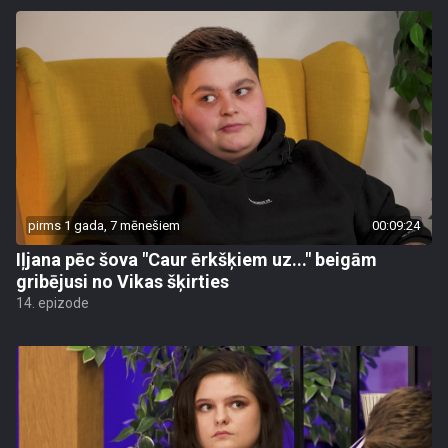
pirms 1 gada, 7 mēnešiem
00:09:24
Iļjana pēc šova "Caur ērkšķiem uz..." beigām
gribējusi no Vikas šķirties
14. epizode