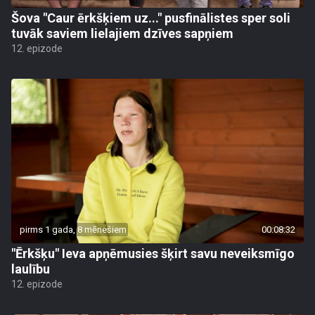
Šova "Caur ērkšķiem uz..." pusfinālistes sper soli
tuvāk saviem lielajiem dzīves sapņiem
12. epizode
pirms 1 gada, 8 mēnešiem
00:08:32
"Ērkšķu" Ieva apņēmusies šķirt savu neveiksmīgo
laulību
12. epizode