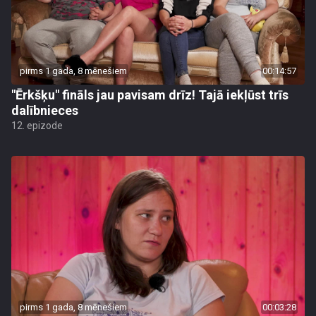
pirms 1 gada, 8 mēnešiem
00:14:57
"Ērkšķu" fināls jau pavisam drīz! Tajā iekļūst trīs
dalībnieces
12. epizode
pirms 1 gada, 8 mēnešiem
00:03:28