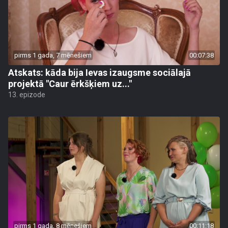
pirms 1 gada, 7 mēnešiem
00:07:38
Atskats: kāda bija Ievas izaugsme sociālajā
projektā "Caur ērkšķiem uz..."
13. epizode
pirms 1 gada, 8 mēnešiem
00:11:18