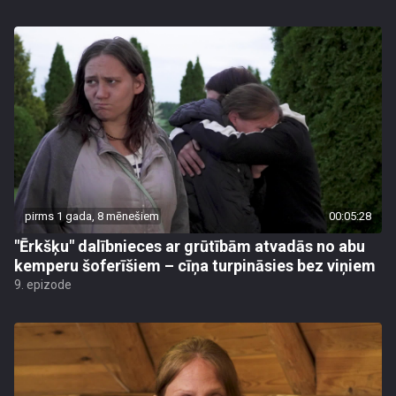
pirms 1 gada, 8 mēnešiem
00:05:28
"Ērkšķu" dalībnieces ar grūtībām atvadās no abu
kemperu šoferīšiem – cīņa turpināsies bez viņiem
9. epizode