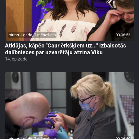
pirms 1 gada, 7 mēnešiem
00:06:53
Atklājas, kāpēc "Caur ērkšķiem uz..." izbalsotās
dalībnieces par uzvarētāju atzina Viku
14. epizode
pirms 1 gada, 7 mēnešiem
00:06:50