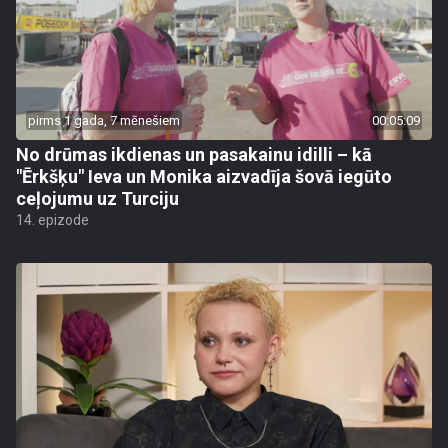
pirms 1 gada, 7 mēnešiem
00:05:09
No drūmas ikdienas un pasakainu idilli – kā
"Ērkšķu" Ieva un Monika aizvadīja šovā iegūto
ceļojumu uz Turciju
14. epizode