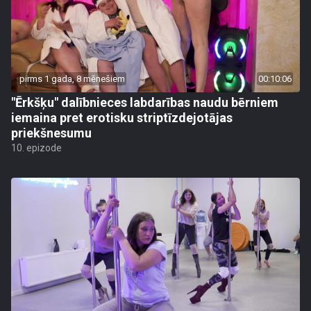
pirms 1 gada, 8 mēnešiem
00:10:06
"Ērkšķu" dalībnieces labdarības naudu bērniem
iemaina pret erotisku striptīzdejotājas
priekšnesumu
10. epizode