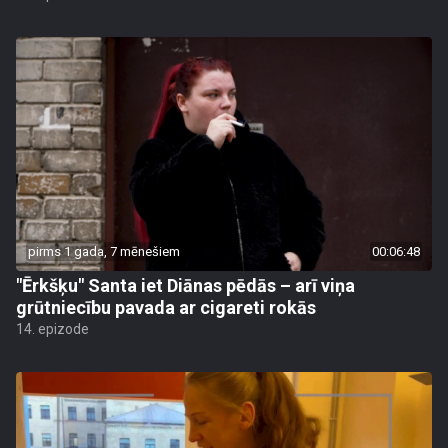
pirms 1 gada, 7 mēnešiem
00:06:48
"Ērkšķu" Santa iet Diānas pēdās – arī viņa
grūtniecību pavada ar cigareti rokās
14. epizode