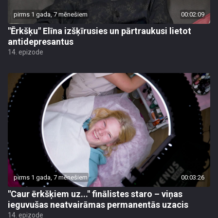
pirms 1 gada, 7 mēnešiem
00:02:09
"Ērkšķu" Elīna izšķīrusies un pārtraukusi lietot
antidepresantus
14. epizode
pirms 1 gada, 7 mēnešiem
00:03:26
"Caur ērkšķiem uz..." finālistes staro – viņas
ieguvušas neatvairāmas permanentās uzacis
14. epizode