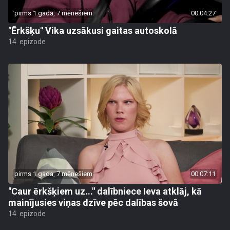
pirms 1 gada, 7 mēnešiem
00:04:27
"Ērkšķu" Vika uzsākusi gaitas autoskolā
14. epizode
pirms 1 gada, 7 mēnešiem
00:07:11
"Caur ērkšķiem uz..." dalībniece Ieva atklāj, kā
mainījusies viņas dzīve pēc dalības šovā
14. epizode