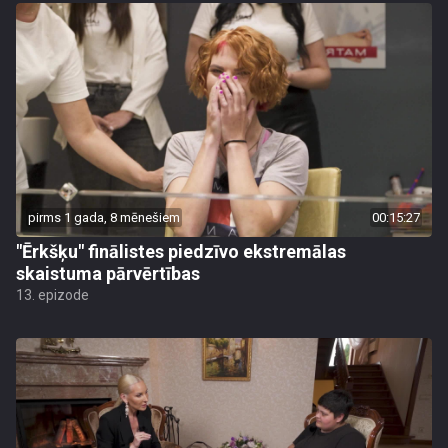
pirms 1 gada, 8 mēnešiem
00:15:27
"Ērkšķu" finālistes piedzīvo ekstremālas
skaistuma pārvērtības
13. epizode