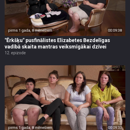
pirms 1 gada, 8 mēnešiem
00:09:38
"Ērkšķu" pusfinālistes Elizabetes Bezdelīgas
vadībā skaita mantras veiksmīgākai dzīvei
12. epizode
pirms 1 gada, 8 mēnešiem
00:09:33