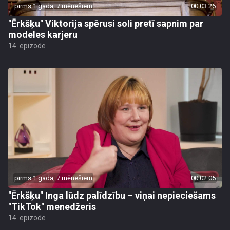
pirms 1 gada, 7 mēnešiem
00:03:26
"Ērkšķu" Viktorija spērusi soli pretī sapnim par
modeles karjeru
14. epizode
pirms 1 gada, 7 mēnešiem
00:02:05
"Ērkšķu" Inga lūdz palīdzību – viņai nepieciešams
"TikTok" menedžeris
14. epizode