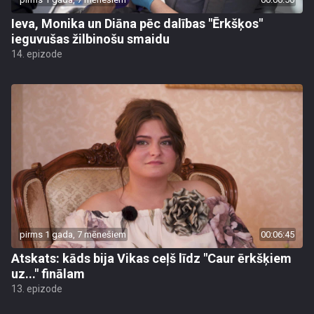
Ieva, Monika un Diāna pēc dalības "Ērkšķos"
ieguvušas žilbinošu smaidu
14. epizode
pirms 1 gada, 7 mēnešiem
00:06:45
Atskats: kāds bija Vikas ceļš līdz "Caur ērkšķiem
uz..." finālam
13. epizode