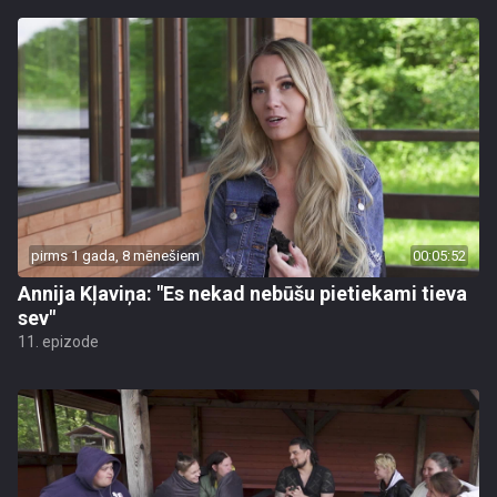
pirms 1 gada, 8 mēnešiem
00:05:52
Annija Kļaviņa: "Es nekad nebūšu pietiekami tieva
sev"
11. epizode