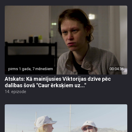
pirms 1 gada, 7 mēnešiem
00:04:36
Atskats: Kā mainījusies Viktorijas dzīve pēc
dalības šovā "Caur ērksķiem uz..."
14. epizode