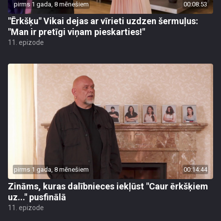
pirms 1 gada, 8 mēnešiem
00:08:53
"Ērkšķu" Vikai dejas ar vīrieti uzdzen šermuļus:
"Man ir pretīgi viņam pieskarties!"
11. epizode
pirms 1 gada, 8 mēnešiem
00:14:44
Zināms, kuras dalībnieces iekļūst "Caur ērkšķiem
uz..." pusfinālā
11. epizode