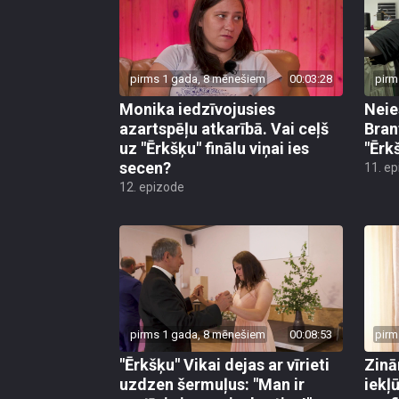
pirms 1 gada, 8 mēnešiem
00:03:28
pirm
Monika iedzīvojusies
Neie
azartspēļu atkarībā. Vai ceļš
Bran
uz "Ērkšķu" finālu viņai ies
"Ērkš
secen?
11. e
12. epizode
pirms 1 gada, 8 mēnešiem
00:08:53
pirm
"Ērkšķu" Vikai dejas ar vīrieti
Zinā
uzdzen šermuļus: "Man ir
iekļ