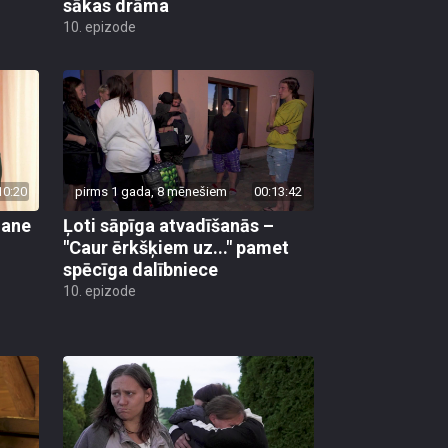
sākas drāma
10. epizode
10:20
pirms 1 gada, 8 mēnešiem
00:13:42
mane
Ļoti sāpīga atvadīšanās –
"Caur ērkšķiem uz..." pamet
spēcīga dalībniece
10. epizode