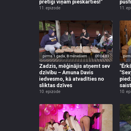
pretīgi viņam pieskarties!"
pusf
11. epizode
11. e
pirms 1 gada, 8 mēnešiem
00:04:33
pirm
Zadzis, mēģinājis atņemt sev
"Ērk
dzīvību – Amuna Davis
"Sex
iedvesmo, kā atvadīties no
pied
sliktas dzīves
sais
10. epizode
10. e