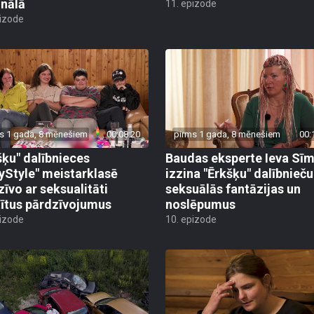
inālā
11. epizode
pizode
s 1 gada, 8 mēnešiem
00:08:20
pirms 1 gada, 8 mēnešiem
00:
šķu" dalībnieces
Baudas eksperte Ieva Sī
yStyle" meistarklasē
izzina "Ērkšķu" dalībnieču
zīvo ar seksualitāti
seksuālās fantāzijas un
tītus pārdzīvojumus
noslēpumus
pizode
10. epizode