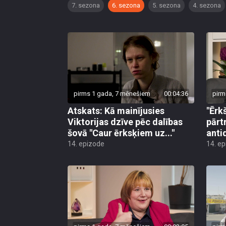
7. sezona
6. sezona
5. sezona
4. sezona
pirms 1 gada, 7 mēnešiem
00:04:36
pirm
Atskats: Kā mainījusies
"Ērk
Viktorijas dzīve pēc dalības
pārt
šovā "Caur ērksķiem uz..."
anti
14. epizode
14. e