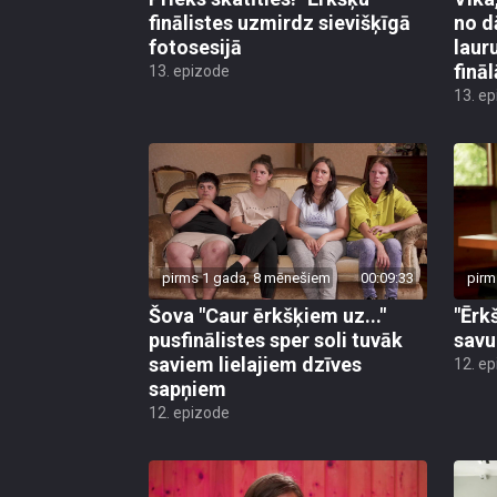
finālistes uzmirdz sievišķīgā
no d
fotosesijā
laur
finā
13. epizode
13. e
pirms 1 gada, 8 mēnešiem
00:09:33
pirm
Šova "Caur ērkšķiem uz..."
"Ērk
pusfinālistes sper soli tuvāk
savu
saviem lielajiem dzīves
12. e
sapņiem
12. epizode