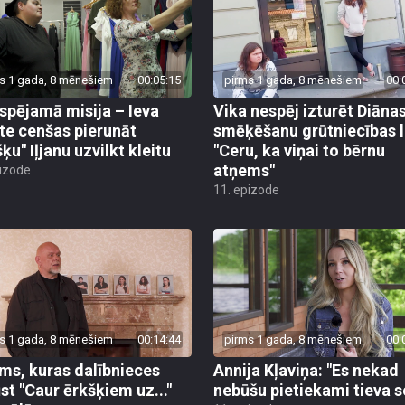
s 1 gada, 8 mēnešiem
00:05:15
pirms 1 gada, 8 mēnešiem
00:
spējamā misija – Ieva
Vika nespēj izturēt Diāna
te cenšas pierunāt
smēķēšanu grūtniecības l
ķu" Iļjanu uzvilkt kleitu
"Ceru, ka viņai to bērnu
atņems"
pizode
11. epizode
s 1 gada, 8 mēnešiem
00:14:44
pirms 1 gada, 8 mēnešiem
00:
ms, kuras dalībnieces
Annija Kļaviņa: "Es nekad
ūst "Caur ērkšķiem uz..."
nebūšu pietiekami tieva s