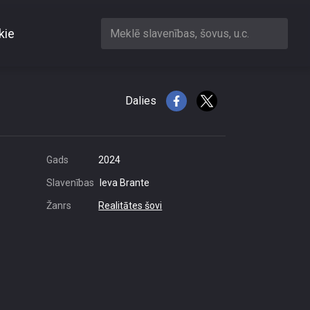
kie
Meklē slavenības, šovus, u.c.
Dalies
Gads
2024
Slavenības
Ieva Brante
Žanrs
Realitātes šovi