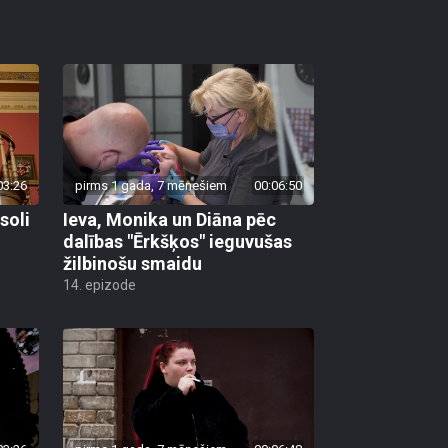
03:26
pirms 1 gada, 7 mēnešiem
00:06:50
soli
Ieva, Monika un Diāna pēc
dalības "Ērkšķos" ieguvušas
žilbinošu smaidu
14. epizode