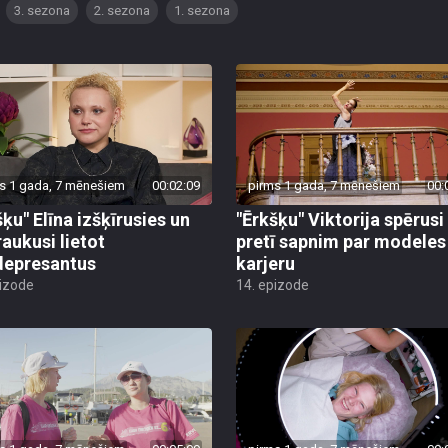
3. sezona
2. sezona
1. sezona
s 1 gada, 7 mēnešiem
00:02:09
pirms 1 gada, 7 mēnešiem
00:
šķu" Elīna izšķīrusies un
"Ērkšķu" Viktorija spērusi 
raukusi lietot
pretī sapnim par modeles
depresantus
karjeru
pizode
14. epizode