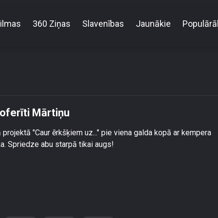
ilmas
360 Ziņas
Slavenības
Jaunākie
Populārā
Vika publiski pazemo \"Ērkšķu\" šoferīti Mārtiņu
oferīti Mārtiņu
 projektā "Caur ērkšķiem uz..." pie viena galda kopā ar kempera
a. Spriedze abu starpā tikai augs!