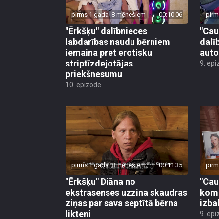
pirms 1 gada, 8 mēnešiem
00:10:06
pirm
"Ērkšķu" dalībnieces
"Cau
labdarības naudu bērniem
dalī
iemaina pret erotisku
auto
striptīzdejotājas
9. epi
priekšnesumu
10. epizode
pirms 1 gada, 8 mēnešiem
00:11:35
pirm
"Ērkšķu" Diāna no
"Cau
ekstrasenses uzzina skaudras
komp
ziņas par sava septītā bērna
izba
likteni
9. epi