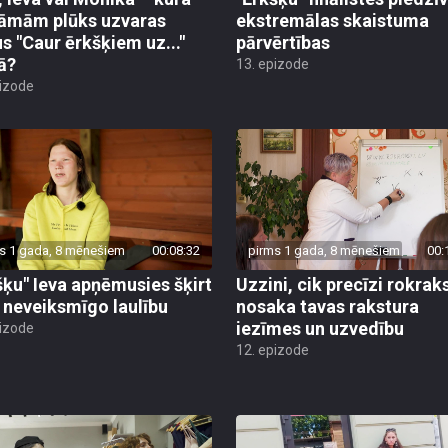
āmām plūks uzvaras
ekstremālas skaistuma
us "Caur ērkšķiem uz..."
pārvērtības
lā?
13. epizode
pizode
s 1 gada, 8 mēnešiem
00:08:32
pirms 1 gada, 8 mēnešiem
00:
šķu" Ieva apņēmusies šķirt
Uzzini, cik precīzi rokrak
 neveiksmīgo laulību
nosaka tavas rakstura
iezīmes un uzvedību
pizode
12. epizode