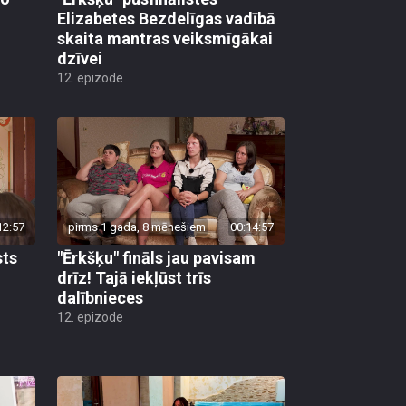
Elizabetes Bezdelīgas vadībā
skaita mantras veiksmīgākai
dzīvei
12. epizode
12:57
pirms 1 gada, 8 mēnešiem
00:14:57
sts
"Ērkšķu" fināls jau pavisam
drīz! Tajā iekļūst trīs
dalībnieces
12. epizode