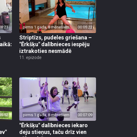
08:21
pirms 1 gada, 8 mēnešiem
00:05:22
s
Striptīzs, pudeles griešana –
aikā:
"Ērkšķu" dalībnieces iespēju
iztrakoties nesmādē
11. epizode
05:52
pirms 1 gada, 8 mēnešiem
00:07:09
"Ērkšķu" dalībnieces iekaro
ev"
deju stieņus, taču drīz vien