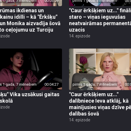
s 1 gada, 7 mēnešiem
00:05:09
pirms 1 gada, 7 mēnešiem
00:
rūmas ikdienas un
"Caur ērkšķiem uz..." fināl
kainu idilli – kā "Ērkšķu"
staro – viņas ieguvušas
 un Monika aizvadīja šovā
neatvairāmas permanent
to ceļojumu uz Turciju
uzacis
pizode
14. epizode
s 1 gada, 7 mēnešiem
00:04:27
pirms 1 gada, 7 mēnešiem
00:
šķu" Vika uzsākusi gaitas
"Caur ērkšķiem uz..."
skolā
dalībniece Ieva atklāj, kā
mainījusies viņas dzīve p
pizode
dalības šovā
14. epizode