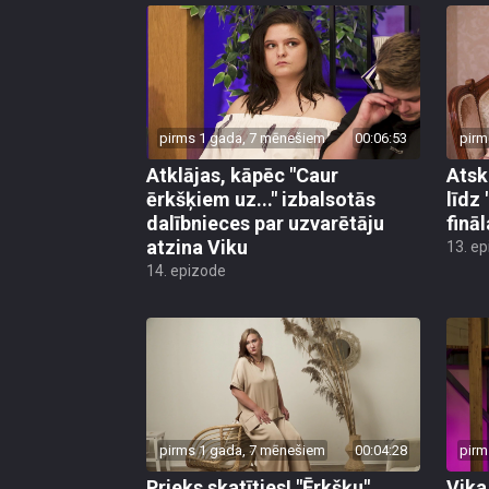
pirms 1 gada, 7 mēnešiem
00:06:53
pirm
Atklājas, kāpēc "Caur
Atsk
ērkšķiem uz..." izbalsotās
līdz
dalībnieces par uzvarētāju
finā
atzina Viku
13. e
14. epizode
pirms 1 gada, 7 mēnešiem
00:04:28
pirm
Prieks skatīties! "Ērkšķu"
Vika