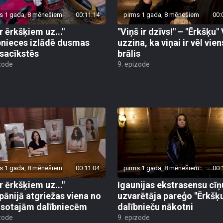
s 1 gada, 8 mēnešiem
00:11:14
pirms 1 gada, 8 mēnešiem
00:
r ērkšķiem uz..."
"Viņš ir dzīvs!" – "Ērkšķu"
bnieces izlādē dusmas
uzzina, ka viņai ir vēl vien
sacīkstēs
brālis
zode
9. epizode
s 1 gada, 8 mēnešiem
00:11:04
pirms 1 gada, 8 mēnešiem
00:
r ērkšķiem uz..."
Igaunijas ekstrasensu cīņ
ānijā atgriežas viena no
uzvarētāja pareģo "Ērkšķ
lsotajām dalībniecēm
dalībnieču nākotni
zode
9. epizode