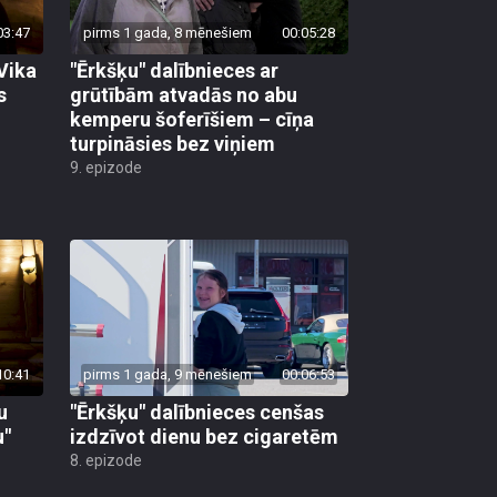
03:47
pirms 1 gada, 8 mēnešiem
00:05:28
 Vika
"Ērkšķu" dalībnieces ar
s
grūtībām atvadās no abu
kemperu šoferīšiem – cīņa
turpināsies bez viņiem
9. epizode
10:41
pirms 1 gada, 9 mēnešiem
00:06:53
u
"Ērkšķu" dalībnieces cenšas
u"
izdzīvot dienu bez cigaretēm
8. epizode