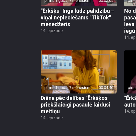
pirms 1 gada, 7 mēnešiem
00:02:05
pirm
"Ērkšķu" Inga lūdz palīdzību –
No d
viņai nepieciešams "TikTok"
pasa
menedžeris
Ieva
iegū
14. epizode
14. e
pirms 1 gada, 7 mēnešiem
00:04:40
pirm
Diāna pēc dalības "Ērkšķos"
"Ērk
priekšlaicīgi pasaulē laidusi
auto
meitiņu
14. e
14. epizode