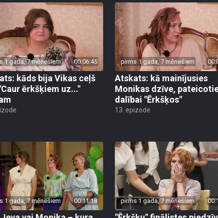
s 1 gada, 7 mēnešiem
00:06:45
pirms 1 gada, 7 mēnešiem
00:
ats: kāds bija Vikas ceļš
Atskats: kā mainījusies
 "Caur ērkšķiem uz..."
Monikas dzīve, pateicoti
lam
dalībai "Ērkšķos"
pizode
13. epizode
s 1 gada, 7 mēnešiem
00:11:18
pirms 1 gada, 7 mēnešiem
00:
, Ieva vai Monika – kura
"Ērkšķu" finālistes piedzī