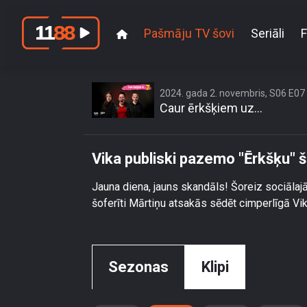
Pašmāju TV šovi
Seriāli
F
2024. gada 2. novembris, S06 E07
Caur ērkšķiem uz...
Vika publiski pazemo "Ērkšķu" š
Jauna diena, jauns skandāls! Šoreiz sociālajā
šoferīti Mārtiņu atsakās sēdēt cimperlīgā Vik
Sezonas
Klipi