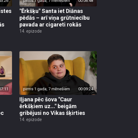
03:26
pirms 1 gada, 7 mēnešiem
00:06:48
istes
"Ērkšķu" Santa iet Diānas
pēdās – arī viņa grūtniecību
ās
pavada ar cigareti rokās
14. epizode
07:11
pirms 1 gada, 7 mēnešiem
00:09:24
Iļjana pēc šova "Caur
ērkšķiem uz..." beigām
ēc
gribējusi no Vikas šķirties
14. epizode