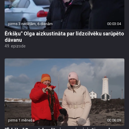
pirms 3 nedēļām, 6 dienām
00:03:04
Ērkšķu" Olga aizkustināta par līdzcilvēku sarūpēto
dāvanu
49. epizode
pirms 1 mēneša
00:06:09