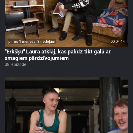
pirms 1 mēneša, 3 nedēļām
00:04:14
"Ērkšķu" Laura atklāj, kas palīdz tikt galā ar
smagiem pārdzīvojumiem
38. epizode