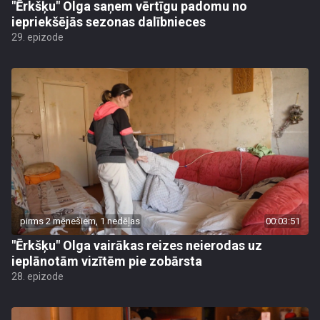
"Ērkšķu" Olga saņem vērtīgu padomu no
iepriekšējās sezonas dalībnieces
29. epizode
pirms 2 mēnešiem, 1 nedēļas
00:03:51
"Ērkšķu" Olga vairākas reizes neierodas uz
ieplānotām vizītēm pie zobārsta
28. epizode