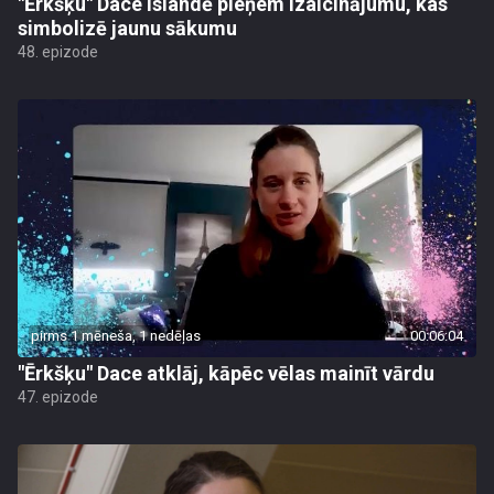
"Ērkšķu" Dace Islandē pieņem izaicinājumu, kas
simbolizē jaunu sākumu
48. epizode
pirms 1 mēneša, 1 nedēļas
00:06:04
"Ērkšķu" Dace atklāj, kāpēc vēlas mainīt vārdu
47. epizode