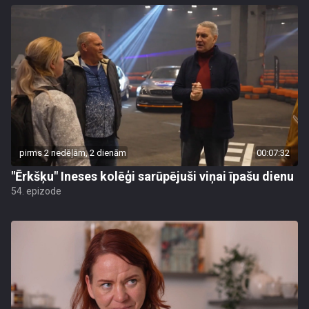
pirms 2 nedēļām, 2 dienām
00:07:32
"Ērkšķu" Ineses kolēģi sarūpējuši viņai īpašu dienu
54. epizode