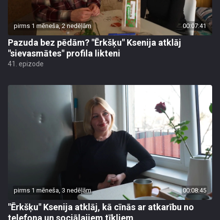
pirms 1 mēneša, 2 nedēļām
00:07:41
Pazuda bez pēdām? "Ērkšķu" Ksenija atklāj
"sievasmātes" profila likteni
41. epizode
pirms 1 mēneša, 3 nedēļām
00:08:45
"Ērkšķu" Ksenija atklāj, kā cīnās ar atkarību no
telefona un sociālajiem tīkliem