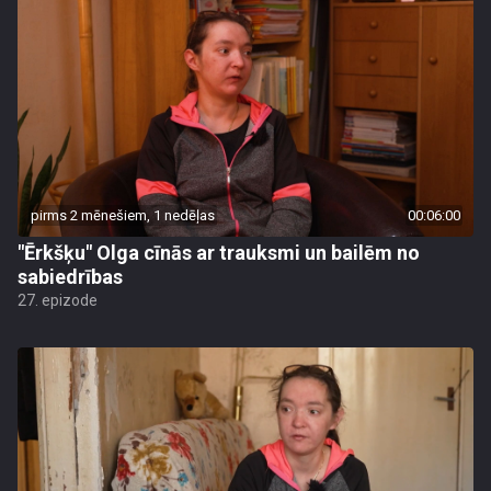
pirms 2 mēnešiem, 1 nedēļas
00:06:00
"Ērkšķu" Olga cīnās ar trauksmi un bailēm no
sabiedrības
27. epizode