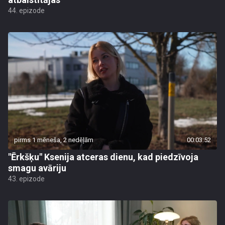
44. epizode
pirms 1 mēneša, 2 nedēļām
00:03:52
"Ērkšķu" Ksenija atceras dienu, kad piedzīvoja
smagu avāriju
43. epizode