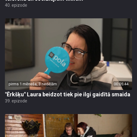
40. epizode
pirms 1 mēneša, 3 nedēļām
00:05:44
"Ērkšķu" Laura beidzot tiek pie ilgi gaidītā smaida
39. epizode