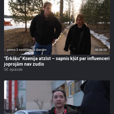
pirms 3 nedēļām, 4 dienām
00:06:06
"Ērkšķu" Ksenija atzīst – sapnis kļūt par influenceri
joprojām nav zudis
50. epizode