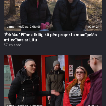
pirms 1 nedēļas, 2 dienām
00:04:21
"Ērkšķu" Elīne atklāj, kā pēc projekta mainījušās
attiecības ar Litu
57. epizode
pirms 1 nedēļas, 4 dienām
00:09:40