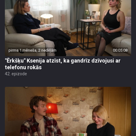
pirms 1 mēneša, 2 nedēļām
00:05:08
"Ērkšķu" Ksenija atzīst, ka gandrīz dzīvojusi ar
telefonu rokās
42. epizode