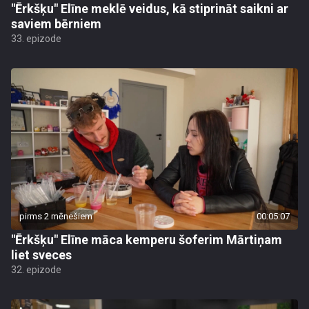
"Ērkšķu" Elīne meklē veidus, kā stiprināt saikni ar
saviem bērniem
33. epizode
pirms 2 mēnešiem
00:05:07
"Ērkšķu" Elīne māca kemperu šoferim Mārtiņam
liet sveces
32. epizode