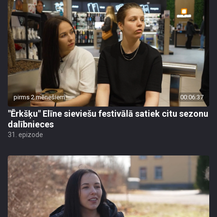
pirms 2 mēnešiem
00:06:37
"Ērkšķu" Elīne sieviešu festivālā satiek citu sezonu
dalībnieces
31. epizode