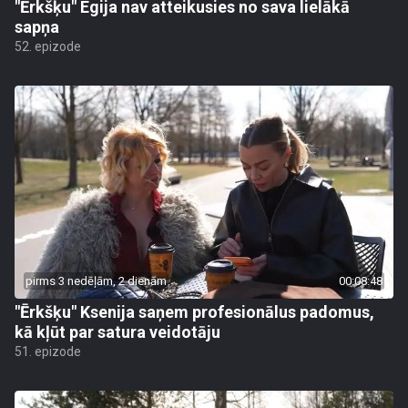
"Ērkšķu" Egija nav atteikusies no sava lielākā
sapņa
52. epizode
pirms 3 nedēļām, 2 dienām
00:08:48
"Ērkšķu" Ksenija saņem profesionālus padomus,
kā kļūt par satura veidotāju
51. epizode