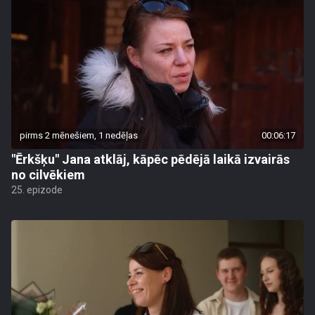
pirms 2 mēnešiem, 1 nedēļas
00:06:17
"Ērkšķu" Jana atklāj, kāpēc pēdējā laikā izvairās
no cilvēkiem
25. epizode