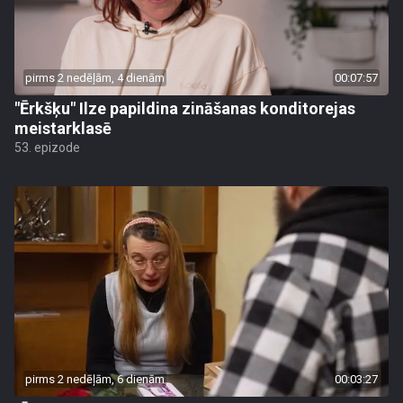
pirms 2 nedēļām, 4 dienām
00:07:57
"Ērkšķu" Ilze papildina zināšanas konditorejas
meistarklasē
53. epizode
pirms 2 nedēļām, 6 dienām
00:03:27