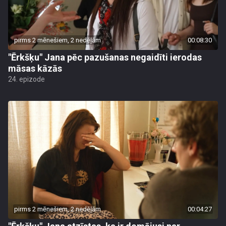
pirms 2 mēnešiem, 2 nedēļām
00:08:30
"Ērkšķu" Jana pēc pazušanas negaidīti ierodas
māsas kāzās
24. epizode
pirms 2 mēnešiem, 2 nedēļām
00:04:27