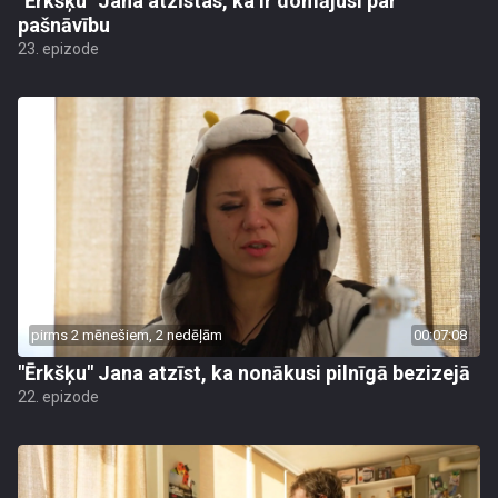
"Ērkšķu" Jana atzīstas, ka ir domājusi par
pašnāvību
23. epizode
pirms 2 mēnešiem, 2 nedēļām
00:07:08
"Ērkšķu" Jana atzīst, ka nonākusi pilnīgā bezizejā
22. epizode