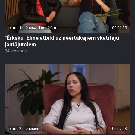
pirms 1 mēneša, 4 nedēļām
00:06:25
"Ērkšķu" Elīne atbild uz neērtākajiem skatītāju
jautājumiem
34. epizode
pirms 2 mēnešiem
00:07:58