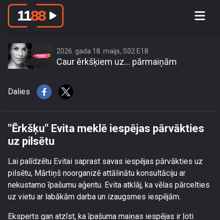
\"Ērkšķu\" Evita meklē iespējas
pārvākties uz pilsētu
2026. gada 18. maijs, S02 E18
Caur ērkšķiem uz… pārmaiņām
Dalies
"Ērkšķu" Evita meklē iespējas pārvākties
uz pilsētu
Lai palīdzētu Evitai saprast savas iespējas pārvākties uz
pilsētu, Mārtiņš noorganizē attālinātu konsultāciju ar
nekustamo īpašumu aģentu. Evita atklāj, ka vēlas pārcelties
uz vietu ar labākām darba un izaugsmes iespējām.
Eksperts gan atzīst, ka īpašuma maiņas iespējas ir ļoti