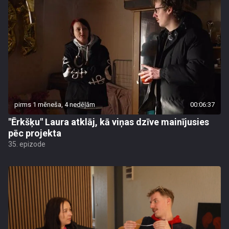
pirms 1 mēneša, 4 nedēļām
00:06:37
"Ērkšķu" Laura atklāj, kā viņas dzīve mainījusies
pēc projekta
35. epizode