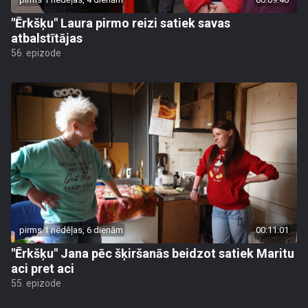
"Ērkšķu" Laura pirmo reizi satiek savas
atbalstītājas
56. epizode
pirms 1 nedēļas, 6 dienām
00:11:01
"Ērkšķu" Jana pēc šķiršanās beidzot satiek Maritu
aci pret aci
55. epizode