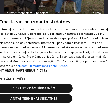
pirms 2 mēnešiem, 2 nedēļām
00:03:57
"Ērkšķu" Evita veselības jautājumus atstājusi
 tīmekļa vietne izmanto sīkdatnes
otrajā plānā
 tīmekļa vietnē tiek izmantotas sīkdatnes, lai nodrošinātu un uzlabotu tīmek
20. epizode
nes darbību., nosūtītu personalizētu reklāmu un satura ģenerēšanai, veiktu
āmas un satura mērījumus, auditorijas datu apkopošanu, kā arī produktu izst
zlabošanu. Zemāk sniedzam informāciju par visām sīkdatnēm, kuras tiek
ntotas mūsu tīmekļa vietnēs. Sīkdatnes var atšķirties atkarībā no apmeklētā
rneta vietnes sadaļas. Lietotājam jebkurā brīdī ir iespēja piekrist, atteikties va
īt savu piekrišanu. Piekrišanas sniegšana, kā arī tās atsaukšana vai mainīša
ecas uz visām interneta vietnes sadaļām. Vairāk informācijas par izmantotaj
atnēm skatīt
sīkdatņu izmantošanas noteikumos.
ĪT VISUS PARTNERUS
(1718) →
PIELĀGOT IZVĒLI
PIEKRIST VISĀM SĪKDATNĒM
pirms 2 mēnešiem, 3 nedēļām
00:01:18
ATSTĀT TEHNISKĀS SĪKDATNES
"Ērkšķu" Evita skaidro savu lēmumu ļaut bērniem
dzīvot pie tēviem