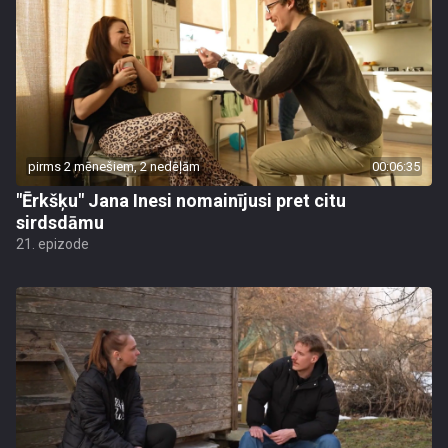
pirms 2 mēnešiem, 2 nedēļām
00:06:35
"Ērkšķu" Jana Inesi nomainījusi pret citu
sirdsdāmu
21. epizode