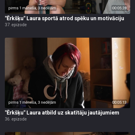
pirms 1 mēneša, 3 nedēļām
00:05:28
"Ērkšķu" Laura sportā atrod spēku un motivāciju
37. epizode
pirms 1 mēneša, 3 nedēļām
00:05:13
"Ērkšķu" Laura atbild uz skatītāju jautājumiem
36. epizode