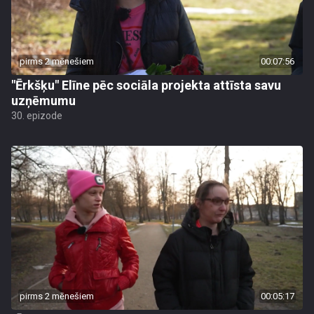
pirms 2 mēnešiem
00:07:56
"Ērkšķu" Elīne pēc sociāla projekta attīsta savu
uzņēmumu
30. epizode
pirms 2 mēnešiem
00:05:17