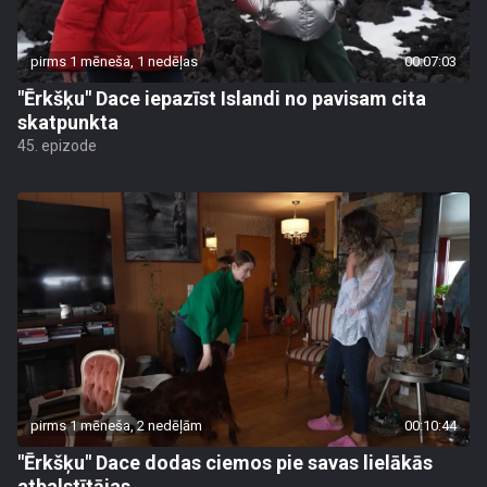
pirms 1 mēneša, 1 nedēļas
00:07:03
"Ērkšķu" Dace iepazīst Islandi no pavisam cita
skatpunkta
45. epizode
pirms 1 mēneša, 2 nedēļām
00:10:44
"Ērkšķu" Dace dodas ciemos pie savas lielākās
atbalstītājas