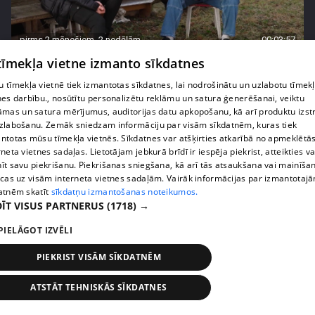
pirms 2 mēnešiem, 2 nedēļām
00:03:57
 tīmekļa vietne izmanto sīkdatnes
"Ērkšķu" Evita veselības jautājumus atstājusi
otrajā plānā
 tīmekļa vietnē tiek izmantotas sīkdatnes, lai nodrošinātu un uzlabotu tīmek
20. epizode
nes darbību., nosūtītu personalizētu reklāmu un satura ģenerēšanai, veiktu
āmas un satura mērījumus, auditorijas datu apkopošanu, kā arī produktu izst
zlabošanu. Zemāk sniedzam informāciju par visām sīkdatnēm, kuras tiek
ntotas mūsu tīmekļa vietnēs. Sīkdatnes var atšķirties atkarībā no apmeklētā
rneta vietnes sadaļas. Lietotājam jebkurā brīdī ir iespēja piekrist, atteikties va
īt savu piekrišanu. Piekrišanas sniegšana, kā arī tās atsaukšana vai mainīša
ecas uz visām interneta vietnes sadaļām. Vairāk informācijas par izmantotaj
atnēm skatīt
sīkdatņu izmantošanas noteikumos.
ĪT VISUS PARTNERUS
(1718) →
PIELĀGOT IZVĒLI
PIEKRIST VISĀM SĪKDATNĒM
pirms 2 mēnešiem, 2 nedēļām
00:01:18
ATSTĀT TEHNISKĀS SĪKDATNES
"Ērkšķu" Evita skaidro savu lēmumu ļaut bērniem
dzīvot pie tēviem