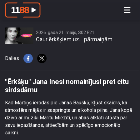
\"Ērkšķu\" Jana Inesi nomainījusi pret
citu sirdsdāmu
2026. gada 21. maijs, S02 E21
Caur ērkšķiem uz… pārmaiņām
Dalies
"Ērkšķu" Jana Inesi nomainījusi pret citu
sirdsdāmu
Kad Mārtiņš ierodas pie Janas Bauskā, kļūst skaidrs, ka
atmosfēra mājās ir saspringta un alkohola pilna. Jana kopā
dzīvo ar mūziķi Maritu Miezīti, un abas atklāti stāsta par
savu iepazīšanos, attiecībām un spēcīgo emocionālo
saikni.