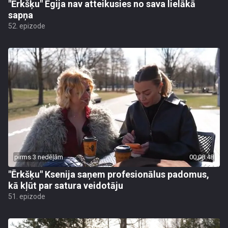
"Ērkšķu" Egija nav atteikusies no sava lielākā
sapņa
52. epizode
pirms 3 nedēļām
00:08:48
"Ērkšķu" Ksenija saņem profesionālus padomus,
kā kļūt par satura veidotāju
51. epizode