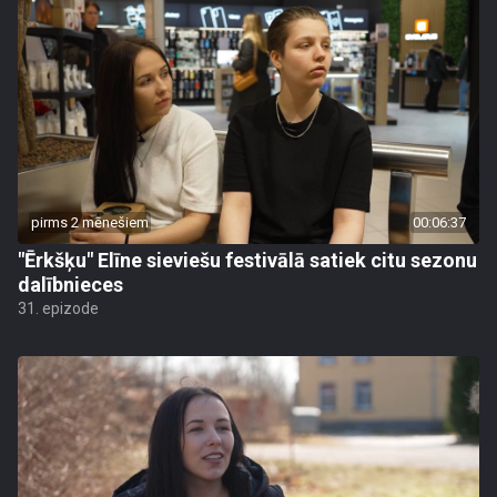
pirms 2 mēnešiem
00:06:37
"Ērkšķu" Elīne sieviešu festivālā satiek citu sezonu
dalībnieces
31. epizode