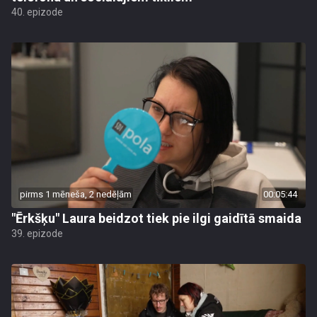
40. epizode
pirms 1 mēneša, 2 nedēļām
00:05:44
"Ērkšķu" Laura beidzot tiek pie ilgi gaidītā smaida
39. epizode