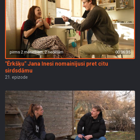
pirms 2 mēnešiem, 2 nedēļām
00:06:35
"Ērkšķu" Jana Inesi nomainījusi pret citu
sirdsdāmu
21. epizode