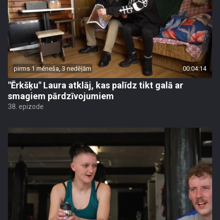
pirms 1 mēneša, 3 nedēļām
00:04:14
"Ērkšķu" Laura atklāj, kas palīdz tikt galā ar
smagiem pārdzīvojumiem
38. epizode