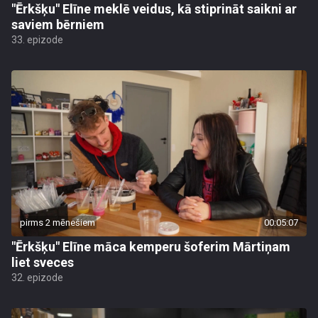
"Ērkšķu" Elīne meklē veidus, kā stiprināt saikni ar
saviem bērniem
33. epizode
pirms 2 mēnešiem
00:05:07
"Ērkšķu" Elīne māca kemperu šoferim Mārtiņam
liet sveces
32. epizode