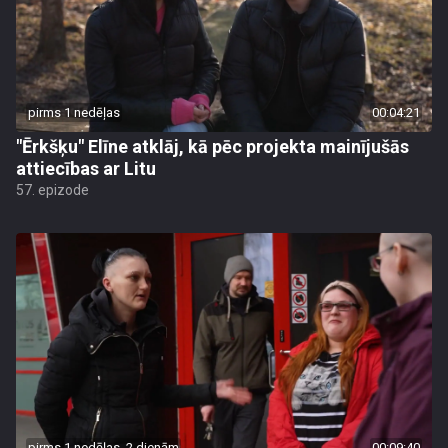
pirms 1 nedēļas
00:04:21
"Ērkšķu" Elīne atklāj, kā pēc projekta mainījušās
attiecības ar Litu
57. epizode
pirms 1 nedēļas, 2 dienām
00:09:40