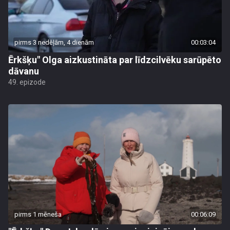
pirms 3 nedēļām, 4 dienām
00:03:04
Ērkšķu" Olga aizkustināta par līdzcilvēku sarūpēto
dāvanu
49. epizode
pirms 1 mēneša
00:06:09