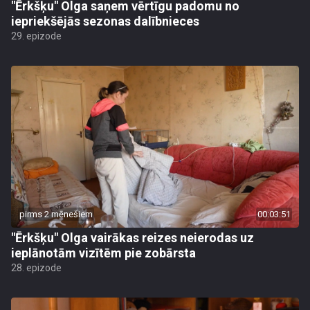
"Ērkšķu" Olga saņem vērtīgu padomu no
iepriekšējās sezonas dalībnieces
29. epizode
pirms 2 mēnešiem
00:03:51
"Ērkšķu" Olga vairākas reizes neierodas uz
ieplānotām vizītēm pie zobārsta
28. epizode