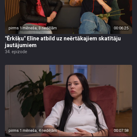
pirms 1 mēneša, 3 nedēļām
00:06:25
"Ērkšķu" Elīne atbild uz neērtākajiem skatītāju
jautājumiem
34. epizode
pirms 1 mēneša, 4 nedēļām
00:07:58