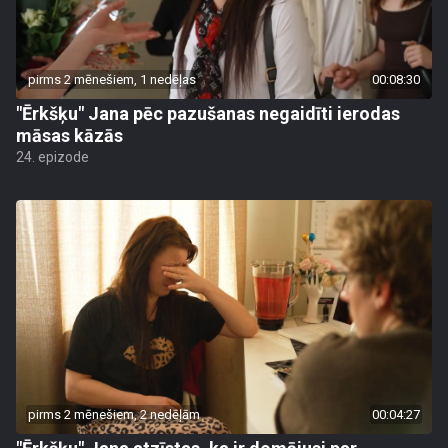
pirms 2 mēnešiem, 1 nedēļas
00:08:30
"Ērkšķu" Jana pēc pazušanas negaidīti ierodas
māsas kāzās
24. epizode
pirms 2 mēnešiem, 2 nedēļām
00:04:27