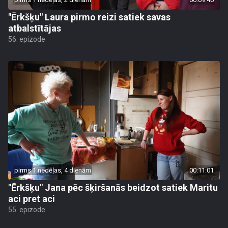
"Ērkšķu" Laura pirmo reizi satiek savas
atbalstītājas
56. epizode
pirms 1 nedēļas, 4 dienām
00:11:01
"Ērkšķu" Jana pēc šķiršanās beidzot satiek Maritu
aci pret aci
55. epizode