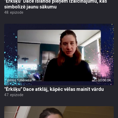
"Ērkšķu" Dace Islandē pieņem izaicinājumu, kas
simbolizē jaunu sākumu
48. epizode
pirms 1 mēneša
00:06:04
"Ērkšķu" Dace atklāj, kāpēc vēlas mainīt vārdu
47. epizode