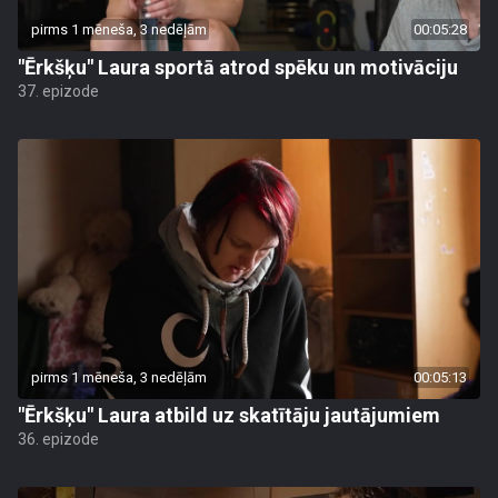
pirms 1 mēneša, 3 nedēļām
00:05:28
"Ērkšķu" Laura sportā atrod spēku un motivāciju
37. epizode
pirms 1 mēneša, 3 nedēļām
00:05:13
"Ērkšķu" Laura atbild uz skatītāju jautājumiem
36. epizode