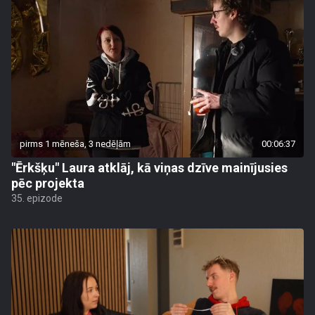
pirms 1 mēneša, 3 nedēļām
00:06:37
"Ērkšķu" Laura atklāj, kā viņas dzīve mainījusies
pēc projekta
35. epizode