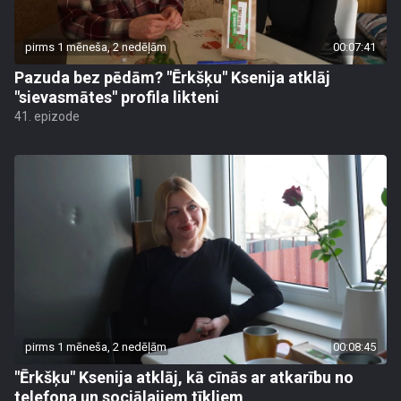
pirms 1 mēneša, 2 nedēļām
00:07:41
Pazuda bez pēdām? "Ērkšķu" Ksenija atklāj
"sievasmātes" profila likteni
41. epizode
pirms 1 mēneša, 2 nedēļām
00:08:45
"Ērkšķu" Ksenija atklāj, kā cīnās ar atkarību no
telefona un sociālajiem tīkliem