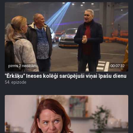
pirms 2 nedēļām
00:07:32
"Ērkšķu" Ineses kolēģi sarūpējuši viņai īpašu dienu
54. epizode