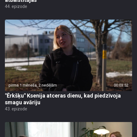
44. epizode
pirms 1 mēneša, 2 nedēļām
00:03:52
"Ērkšķu" Ksenija atceras dienu, kad piedzīvoja
smagu avāriju
43. epizode