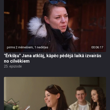
pirms 2 mēnešiem, 1 nedēļas
00:06:17
"Ērkšķu" Jana atklāj, kāpēc pēdējā laikā izvairās
no cilvēkiem
25. epizode