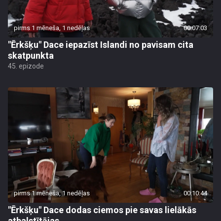
pirms 1 mēneša, 1 nedēļas
00:07:03
"Ērkšķu" Dace iepazīst Islandi no pavisam cita
skatpunkta
45. epizode
pirms 1 mēneša, 1 nedēļas
00:10:44
"Ērkšķu" Dace dodas ciemos pie savas lielākās
atbalstītājas