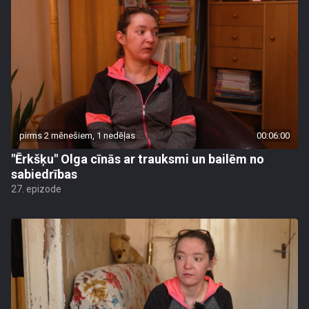
pirms 2 mēnešiem, 1 nedēļas
00:06:00
"Ērkšķu" Olga cīnās ar trauksmi un bailēm no
sabiedrības
27. epizode