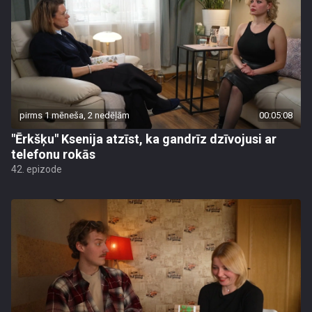
pirms 1 mēneša, 2 nedēļām
00:05:08
"Ērkšķu" Ksenija atzīst, ka gandrīz dzīvojusi ar
telefonu rokās
42. epizode