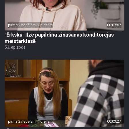
pirms 2 nedēļām, 2 dienām
00:07:57
"Ērkšķu" Ilze papildina zināšanas konditorejas
meistarklasē
53. epizode
pirms 2 nedēļām, 4 dienām
00:03:27