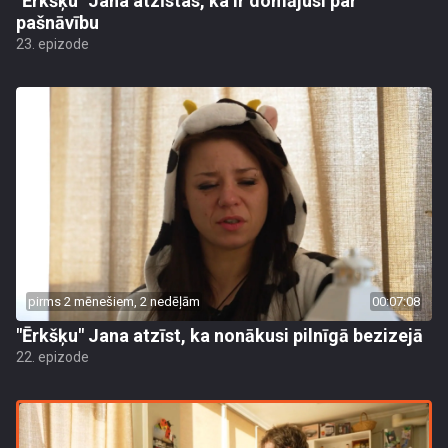
"Ērkšķu" Jana atzīstas, ka ir domājusi par
pašnāvību
23. epizode
pirms 2 mēnešiem, 2 nedēļām
00:07:08
"Ērkšķu" Jana atzīst, ka nonākusi pilnīgā bezizejā
22. epizode