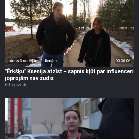
pirms 3 nedēļām, 2 dienām
00:06:06
"Ērkšķu" Ksenija atzīst – sapnis kļūt par influenceri
joprojām nav zudis
50. epizode