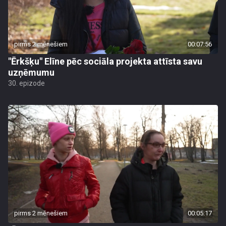
pirms 2 mēnešiem
00:07:56
"Ērkšķu" Elīne pēc sociāla projekta attīsta savu
uzņēmumu
30. epizode
pirms 2 mēnešiem
00:05:17