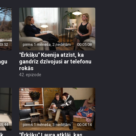
03:52
pirms 1 mēneša, 2 nedēļām
00:05:08
"Ērkšķu" Ksenija atzīst, ka
agu
gandrīz dzīvojusi ar telefonu
rokās
42. epizode
05:44
pirms 1 mēneša, 3 nedēļām
00:04:14
ek
"Ērkšķu" Laura atklāj, kas