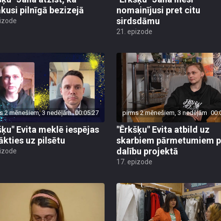
kusi pilnīgā bezizejā
nomainījusi pret citu
sirdsdāmu
pizode
21. epizode
s 2 mēnešiem, 3 nedēļām
00:05:27
pirms 2 mēnešiem, 3 nedēļām
00:
šķu" Evita meklē iespējas
"Ērkšķu" Evita atbild uz
ākties uz pilsētu
skarbiem pārmetumiem p
dalību projektā
pizode
17. epizode