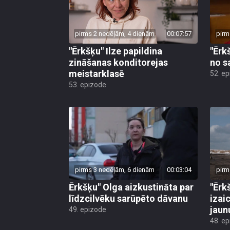
pirms 2 nedēļām, 4 dienām
00:07:57
pirm
"Ērkšķu" Ilze papildina
"Ērk
zināšanas konditorejas
no s
meistarklasē
52. e
53. epizode
pirms 3 nedēļām, 6 dienām
00:03:04
pirm
Ērkšķu" Olga aizkustināta par
"Ērk
līdzcilvēku sarūpēto dāvanu
izai
jaun
49. epizode
48. e