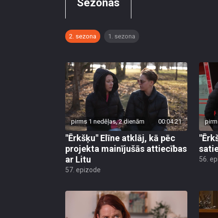
Sezonas
2. sezona
1. sezona
pirms 1 nedēļas, 2 dienām
00:04:21
pirm
"Ērkšķu" Elīne atklāj, kā pēc
"Ērk
projekta mainījušās attiecības
sati
ar Litu
56. e
57. epizode