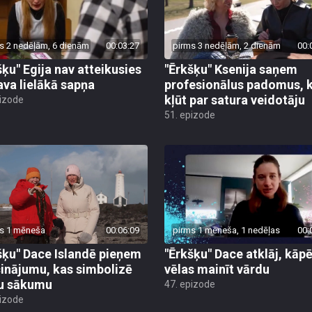
s 2 nedēļām, 6 dienām
00:03:27
pirms 3 nedēļām, 2 dienām
00:
šķu" Egija nav atteikusies
"Ērkšķu" Ksenija saņem
ava lielākā sapņa
profesionālus padomus, 
kļūt par satura veidotāju
pizode
51. epizode
s 1 mēneša
00:06:09
pirms 1 mēneša, 1 nedēļas
00:
šķu" Dace Islandē pieņem
"Ērkšķu" Dace atklāj, kāp
cinājumu, kas simbolizē
vēlas mainīt vārdu
u sākumu
47. epizode
pizode