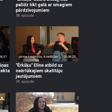
palīdz tikt galā ar smagiem
pārdzīvojumiem
38. epizode
06:37
pirms 1 mēneša, 4 nedēļām
00:06:25
viņas
"Ērkšķu" Elīne atbild uz
jekta
neērtākajiem skatītāju
jautājumiem
34. epizode