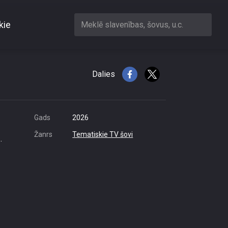
kie
Meklē slavenības, šovus, u.c.
 pie zobārsta
Dalies
Gads
2026
Žanrs
Tematiskie TV šovi
.