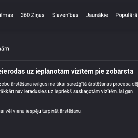
ilmas
360 Ziņas
Slavenības
Jaunākie
Populārā
lga vairākas reizes neierodas uz ieplānotām vizītēm
iņām
eierodas uz ieplānotām vizītēm pie zobārsta
 zobu ārstēšana ieilgusi ne tikai sarežģītā ārstēšanas procesa dēļ
rākkārt nav ieradusies uz iepriekš saskaņotām vizītēm, lai gan
i vēl vienu iespēju turpināt ārstēšanu.