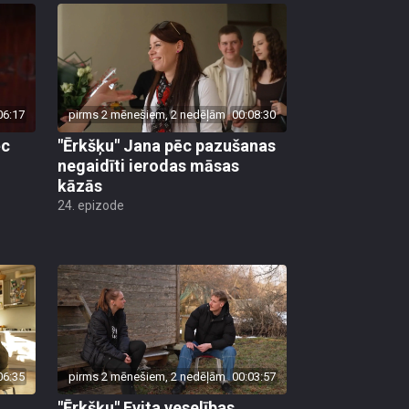
06:17
pirms 2 mēnešiem, 2 nedēļām
00:08:30
ēc
"Ērkšķu" Jana pēc pazušanas
negaidīti ierodas māsas
kāzās
24. epizode
06:35
pirms 2 mēnešiem, 2 nedēļām
00:03:57
"Ērkšķu" Evita veselības