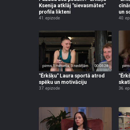
Ksenija atklāj "sievasmātes"
cīnā
profila likteni
un s
41. epizode
40. e
pirms 1 mēneša, 3 nedēļām
00:05:28
pirm
"Ērkšķu" Laura sportā atrod
"Ērk
spēku un motivāciju
skat
37. epizode
36. e