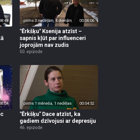
08:48
pirms 3 nedēļām, 4 dienām
00:06:06
"Ērkšķu" Ksenija atzīst –
kā
sapnis kļūt par influenceri
joprojām nav zudis
50. epizode
06:04
pirms 1 mēneša, 1 nedēļas
00:04:52
ēc
"Ērkšķu" Dace atzīst, ka
gadiem dzīvojusi ar depresiju
46. epizode