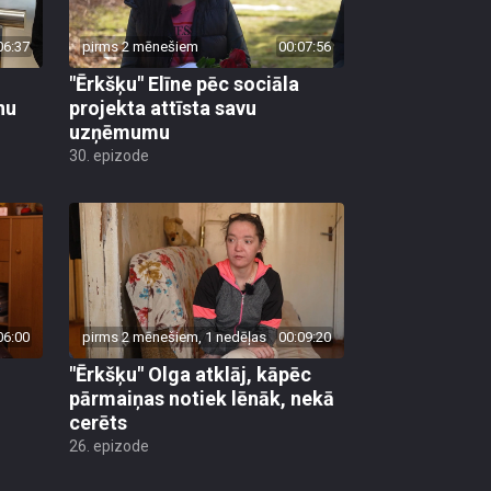
06:37
pirms 2 mēnešiem
00:07:56
"Ērkšķu" Elīne pēc sociāla
nu
projekta attīsta savu
uzņēmumu
30. epizode
06:00
pirms 2 mēnešiem, 1 nedēļas
00:09:20
"Ērkšķu" Olga atklāj, kāpēc
pārmaiņas notiek lēnāk, nekā
cerēts
26. epizode