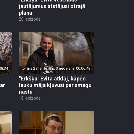
jautājumus atstājusi otrajā
plānā
20. epizode
08:34
pirms 2 mēnešiem, 3 nedēļām
00:06:48
"Ērkšķu" Evita atklāj, kāpēc
ar
lauku māja kļuvusi par smagu
nastu
16. epizode