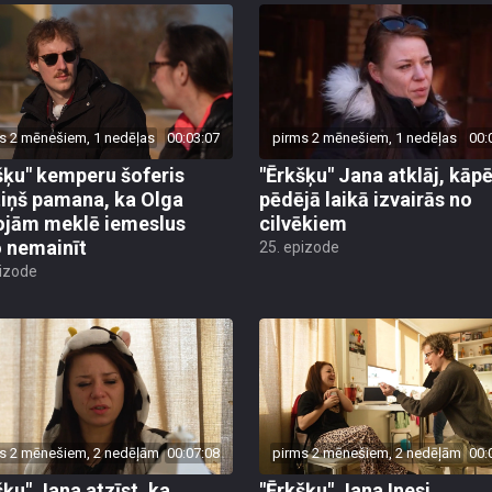
s 2 mēnešiem, 1 nedēļas
00:03:07
pirms 2 mēnešiem, 1 nedēļas
00:
šķu" kemperu šoferis
"Ērkšķu" Jana atklāj, kāp
iņš pamana, ka Olga
pēdējā laikā izvairās no
ojām meklē iemeslus
cilvēkiem
 nemainīt
25. epizode
pizode
s 2 mēnešiem, 2 nedēļām
00:07:08
pirms 2 mēnešiem, 2 nedēļām
00:
šķu" Jana atzīst, ka
"Ērkšķu" Jana Inesi