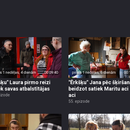
s 1 nedēļas, 4 dienām
00:09:40
pirms 1 nedēļas, 6 dienām
00:
šķu" Laura pirmo reizi
"Ērkšķu" Jana pēc šķirša
ek savas atbalstītājas
beidzot satiek Maritu aci
aci
pizode
55. epizode