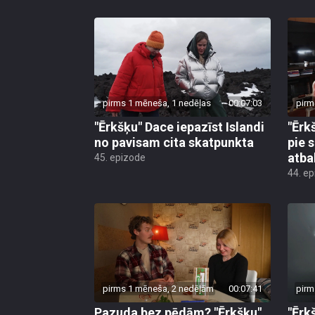
pirms 1 mēneša, 1 nedēļas
00:07:03
pirm
"Ērkšķu" Dace iepazīst Islandi
"Ērk
no pavisam cita skatpunkta
pie 
atba
45. epizode
44. e
pirms 1 mēneša, 2 nedēļām
00:07:41
pirm
Pazuda bez pēdām? "Ērkšķu"
"Ērk