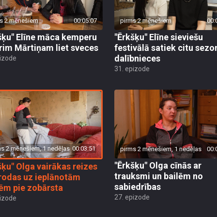
s 2 mēnešiem
00:05:07
pirms 2 mēnešiem
00:
šķu" Elīne māca kemperu
"Ērkšķu" Elīne sieviešu
rim Mārtiņam liet sveces
festivālā satiek citu sezo
dalībnieces
pizode
31. epizode
ms 2 mēnešiem, 1 nedēļas
00:03:51
pirms 2 mēnešiem, 1 nedēļas
00:
"Ērkšķu" Olga cīnās ar
šķu" Olga vairākas reizes
trauksmi un bailēm no
rodas uz ieplānotām
sabiedrības
tēm pie zobārsta
27. epizode
pizode