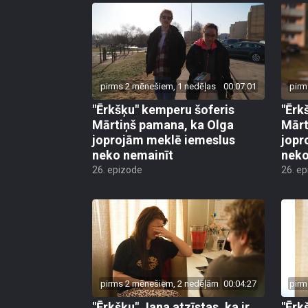
pirms 2 mēnešiem, 1 nedēļas
00:07:01
pirm
"Ērkšķu" kemperu šoferis
"Ērk
Mārtiņš pamana, ka Olga
Mārt
joprojām meklē iemeslus
jopr
neko nemainīt
neko
26. epizode
26. e
pirms 2 mēnešiem, 2 nedēļām
00:04:27
pirm
"Ērkšķu" Jana atzīstas, ka ir
"Ērk