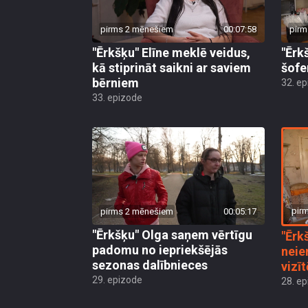
pirms 2 mēnešiem
00:07:58
pirm
"Ērkšķu" Elīne meklē veidus,
"Ērk
kā stiprināt saikni ar saviem
šofe
bērniem
32. e
33. epizode
pir
pirms 2 mēnešiem
00:05:17
"Ērkšķu" Olga saņem vērtīgu
"Ērk
padomu no iepriekšējās
neie
sezonas dalībnieces
vizī
29. epizode
28. e