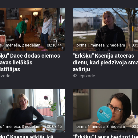
s 1 mēneša, 2 nedēļām
00:10:44
pirms 1 mēneša, 2 nedēļām
00:
šķu" Dace dodas ciemos
"Ērkšķu" Ksenija atceras
savas lielākās
dienu, kad piedzīvoja sm
lstītājas
avāriju
pizode
43. epizode
s 1 mēneša, 3 nedēļām
00:08:45
pirms 1 mēneša, 3 nedēļām
00:
šķu" Ksenija atklāj, kā
"Ērkšķu" Laura beidzot ti