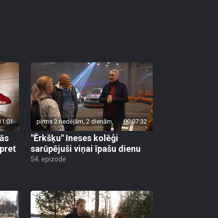
11:01
pirms 2 nedēļām, 2 dienām
00:07:32
nās
"Ērkšķu" Ineses kolēģi
 pret
sarūpējuši viņai īpašu dienu
54. epizode