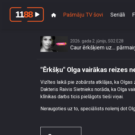
Pašmāju TV šovi
Seriāli
F
\"Ērkšķu\" O
2026. gada 2. jūnijs, S02 E28
Caur ērkšķiem uz… pārma
"Ērkšķu" Olga vairākas reizes n
Vizītes laikā pie zobārsta atklājas, ka Olgas
Dakteris Raivis Sietnieks norāda, ka Olga vai
klīnikas darbs ticis pielāgots tieši viņai.
Neraugoties uz to, speciālists nolemj dot Olga