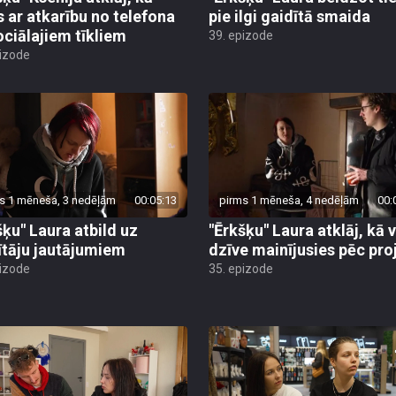
s ar atkarību no telefona
pie ilgi gaidītā smaida
ociālajiem tīkliem
39. epizode
pizode
s 1 mēneša, 3 nedēļām
00:05:13
pirms 1 mēneša, 4 nedēļām
00:
šķu" Laura atbild uz
"Ērkšķu" Laura atklāj, kā 
ītāju jautājumiem
dzīve mainījusies pēc pro
pizode
35. epizode