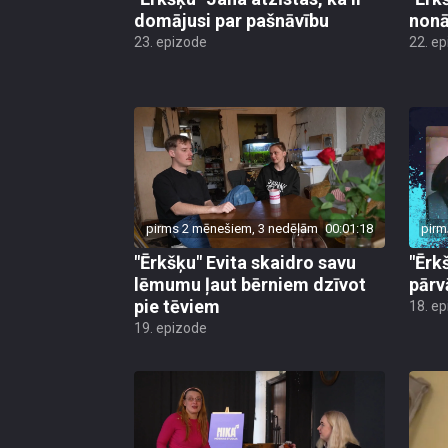
domājusi par pašnāvību
nonā
23. epizode
22. e
pirms 2 mēnešiem, 3 nedēļām
00:01:18
pirm
"Ērkšķu" Evita skaidro savu
"Ērk
lēmumu ļaut bērniem dzīvot
pārv
pie tēviem
18. e
19. epizode