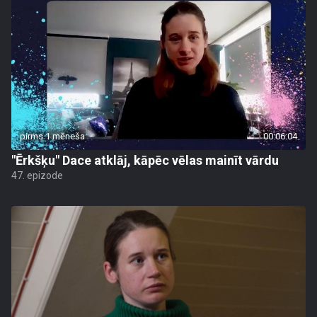
pirms 1 mēneša
00:06:04
"Ērkšķu" Dace atklāj, kāpēc vēlas mainīt vārdu
47. epizode