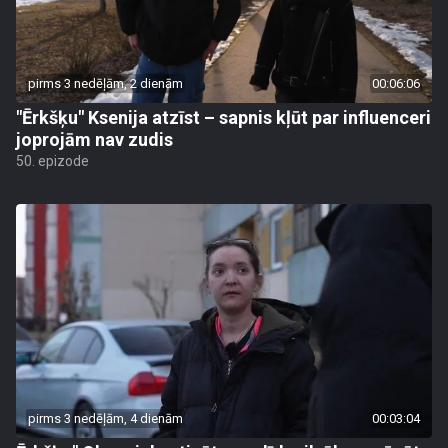
pirms 3 nedēļām, 2 dienām
00:06:06
"Ērkšķu" Ksenija atzīst – sapnis kļūt par influenceri
joprojām nav zudis
50. epizode
pirms 3 nedēļām, 4 dienām
00:03:04