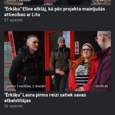
pirms 1 nedēļas
00:04:21
"Ērkšķu" Elīne atklāj, kā pēc projekta mainījušās
attiecības ar Litu
57. epizode
pirms 1 nedēļas, 2 dienām
00:09:40
"Ērkšķu" Laura pirmo reizi satiek savas
atbalstītājas
56. epizode