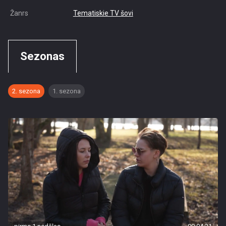
Žanrs
Tematiskie TV šovi
Sezonas
2. sezona
1. sezona