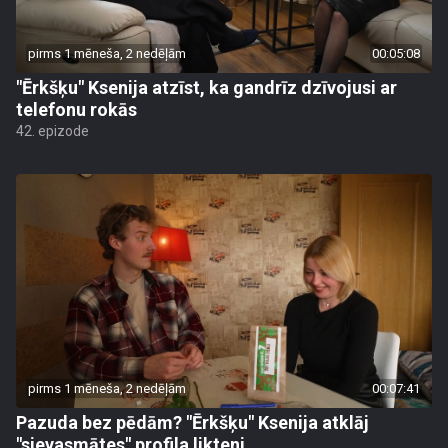
pirms 1 mēneša, 2 nedēļām
00:05:08
"Ērkšķu" Ksenija atzīst, ka gandrīz dzīvojusi ar
telefonu rokās
42. epizode
pirms 1 mēneša, 2 nedēļām
00:07:41
Pazuda bez pēdām? "Ērkšķu" Ksenija atklāj
"sievasmātes" profila likteni