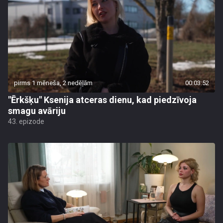
pirms 1 mēneša, 2 nedēļām
00:03:52
"Ērkšķu" Ksenija atceras dienu, kad piedzīvoja
smagu avāriju
43. epizode