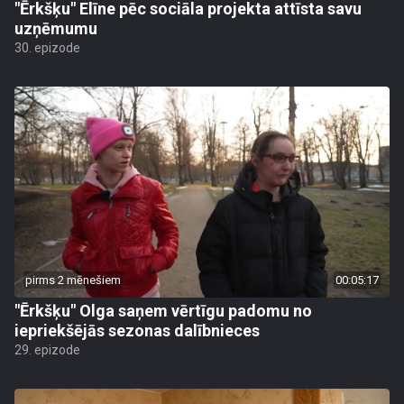
"Ērkšķu" Elīne pēc sociāla projekta attīsta savu
uzņēmumu
30. epizode
pirms 2 mēnešiem
00:05:17
"Ērkšķu" Olga saņem vērtīgu padomu no
iepriekšējās sezonas dalībnieces
29. epizode