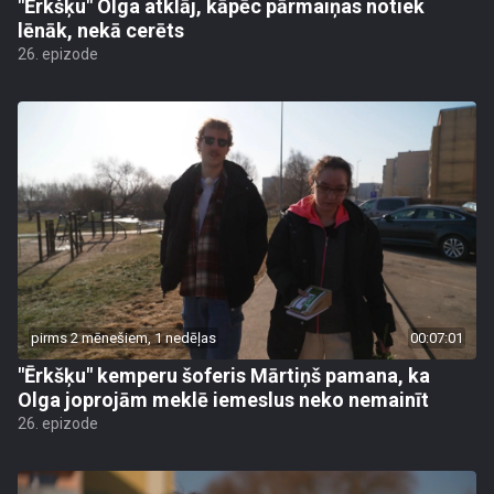
"Ērkšķu" Olga atklāj, kāpēc pārmaiņas notiek
lēnāk, nekā cerēts
26. epizode
pirms 2 mēnešiem, 1 nedēļas
00:07:01
"Ērkšķu" kemperu šoferis Mārtiņš pamana, ka
Olga joprojām meklē iemeslus neko nemainīt
26. epizode