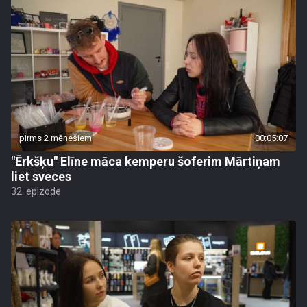
pirms 2 mēnešiem
00:05:07
"Ērkšķu" Elīne māca kemperu šoferim Mārtiņam
liet sveces
32. epizode