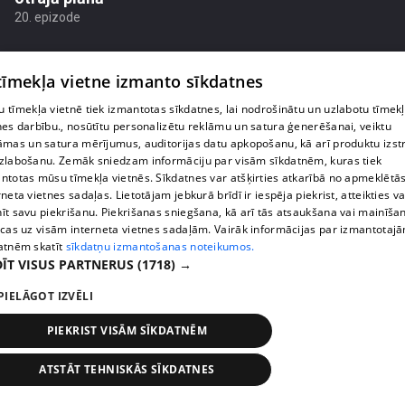
20. epizode
 tīmekļa vietne izmanto sīkdatnes
 tīmekļa vietnē tiek izmantotas sīkdatnes, lai nodrošinātu un uzlabotu tīmek
nes darbību., nosūtītu personalizētu reklāmu un satura ģenerēšanai, veiktu
āmas un satura mērījumus, auditorijas datu apkopošanu, kā arī produktu izst
zlabošanu. Zemāk sniedzam informāciju par visām sīkdatnēm, kuras tiek
ntotas mūsu tīmekļa vietnēs. Sīkdatnes var atšķirties atkarībā no apmeklētā
rneta vietnes sadaļas. Lietotājam jebkurā brīdī ir iespēja piekrist, atteikties va
īt savu piekrišanu. Piekrišanas sniegšana, kā arī tās atsaukšana vai mainīša
ecas uz visām interneta vietnes sadaļām. Vairāk informācijas par izmantotaj
atnēm skatīt
sīkdatņu izmantošanas noteikumos.
pirms 2 mēnešiem, 2 nedēļām
00:01:18
ĪT VISUS PARTNERUS
(1718) →
"Ērkšķu" Evita skaidro savu lēmumu ļaut bērniem
PIELĀGOT IZVĒLI
dzīvot pie tēviem
19. epizode
PIEKRIST VISĀM SĪKDATNĒM
ATSTĀT TEHNISKĀS SĪKDATNES