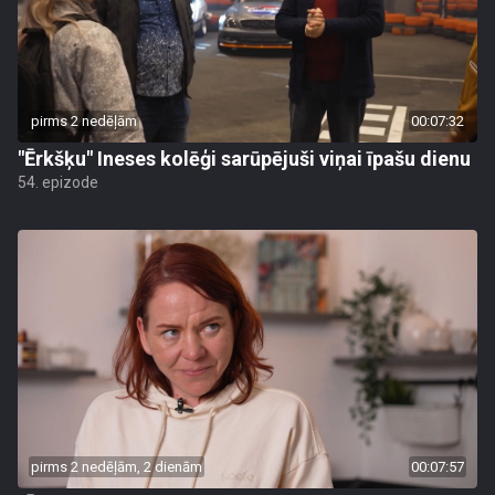
pirms 2 nedēļām
00:07:32
"Ērkšķu" Ineses kolēģi sarūpējuši viņai īpašu dienu
54. epizode
pirms 2 nedēļām, 2 dienām
00:07:57