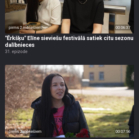
pirms 2 mēnešiem
00:06:37
"Ērkšķu" Elīne sieviešu festivālā satiek citu sezonu
dalībnieces
31. epizode
pirms 2 mēnešiem
00:07:56