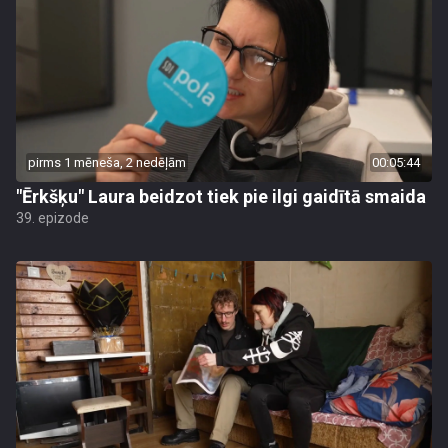
pirms 1 mēneša, 2 nedēļām
00:05:44
"Ērkšķu" Laura beidzot tiek pie ilgi gaidītā smaida
39. epizode