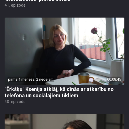
41. epizode
pirms 1 mēneša, 2 nedēļām
00:08:45
"Ērkšķu" Ksenija atklāj, kā cīnās ar atkarību no
telefona un sociālajiem tīkliem
40. epizode