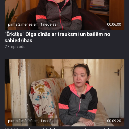
pirms 2 mēnešiem, 1 nedēļas
00:06:00
"Ērkšķu" Olga cīnās ar trauksmi un bailēm no
sabiedrības
27. epizode
pirms 2 mēnešiem, 1 nedēļas
00:09:20