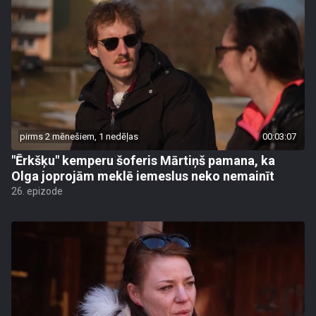
pirms 2 mēnešiem, 1 nedēļas
00:03:07
"Ērkšķu" kemperu šoferis Mārtiņš pamana, ka
Olga joprojām meklē iemeslus neko nemainīt
26. epizode