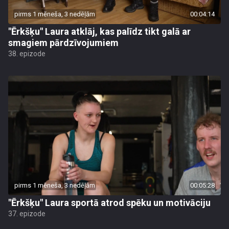
pirms 1 mēneša, 3 nedēļām
00:04:14
"Ērkšķu" Laura atklāj, kas palīdz tikt galā ar
smagiem pārdzīvojumiem
38. epizode
pirms 1 mēneša, 3 nedēļām
00:05:28
"Ērkšķu" Laura sportā atrod spēku un motivāciju
37. epizode