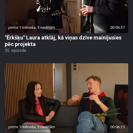
pirms 1 mēneša, 3 nedēļām
00:06:37
"Ērkšķu" Laura atklāj, kā viņas dzīve mainījusies
pēc projekta
35. epizode
pirms 1 mēneša, 3 nedēļām
00:06:25