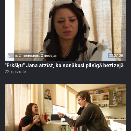
pirms 2 mēnešiem, 2 nedēļām
00:07:08
"Ērkšķu" Jana atzīst, ka nonākusi pilnīgā bezizejā
22. epizode