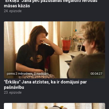
"Ērkšķu" Jana pēc pazušanas negaidīti ierodas
māsas kāzās
24. epizode
pirms 2 mēnešiem, 2 nedēļām
00:04:27
"Ērkšķu" Jana atzīstas, ka ir domājusi par
pašnāvību
23. epizode