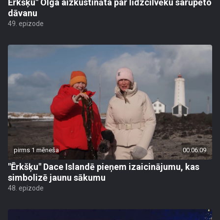
Ērkšķu" Olga aizkustināta par līdzcilvēku sarūpēto
dāvanu
49. epizode
pirms 1 mēneša
00:06:09
"Ērkšķu" Dace Islandē pieņem izaicinājumu, kas
simbolizē jaunu sākumu
48. epizode