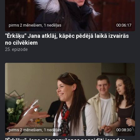
pirms 2 mēnešiem, 1 nedēļas
00:06:17
"Ērkšķu" Jana atklāj, kāpēc pēdējā laikā izvairās
no cilvēkiem
25. epizode
pirms 2 mēnešiem, 1 nedēļas
00:08:30