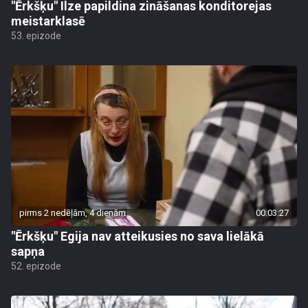
"Ērkšķu" Ilze papildina zināšanas konditorejas
meistarklasē
53. epizode
pirms 2 nedēļām, 4 dienām
00:03:27
"Ērkšķu" Egija nav atteikusies no sava lielākā
sapņa
52. epizode