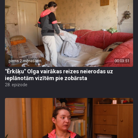
pirms 2 mēnešiem
00:03:51
"Ērkšķu" Olga vairākas reizes neierodas uz
ieplānotām vizītēm pie zobārsta
28. epizode