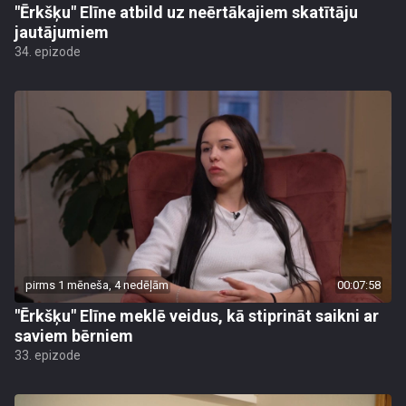
"Ērkšķu" Elīne atbild uz neērtākajiem skatītāju
jautājumiem
34. epizode
pirms 1 mēneša, 4 nedēļām
00:07:58
"Ērkšķu" Elīne meklē veidus, kā stiprināt saikni ar
saviem bērniem
33. epizode