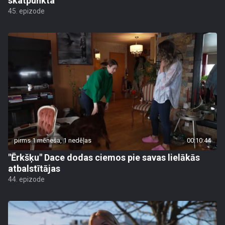
skatpunkta
45. epizode
pirms 1 mēneša, 1 nedēļas
00:10:44
"Ērkšķu" Dace dodas ciemos pie savas lielākās
atbalstītājas
44. epizode