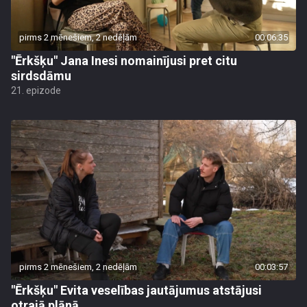
pirms 2 mēnešiem, 2 nedēļām
00:06:35
"Ērkšķu" Jana Inesi nomainījusi pret citu
sirdsdāmu
21. epizode
pirms 2 mēnešiem, 2 nedēļām
00:03:57
"Ērkšķu" Evita veselības jautājumus atstājusi
otrajā plānā