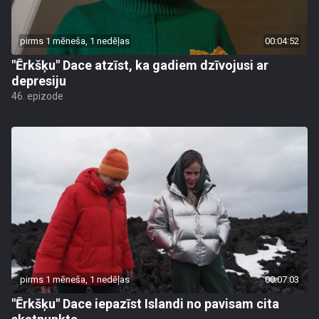
pirms 1 mēneša, 1 nedēļas
00:04:52
"Ērkšķu" Dace atzīst, ka gadiem dzīvojusi ar
depresiju
46. epizode
pirms 1 mēneša, 1 nedēļas
00:07:03
"Ērkšķu" Dace iepazīst Islandi no pavisam cita