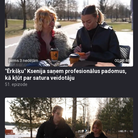
pirms 3 nedēļām
00:08:48
"Ērkšķu" Ksenija saņem profesionālus padomus,
kā kļūt par satura veidotāju
51. epizode