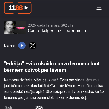
\"Ērkšķu\" Evita skaidro savu lēmumu
ļaut bērniem dzīvot pie tēviem
2026. gada 19. maijs, S02 E19
Caur ērkšķiem uz… pārmaiņām
Dalies
"Ērkšķu" Evita skaidro savu lēmumu ļaut
bērniem dzīvot pie tēviem
Kemperu šoferis Mārtiņš izjautā Evitu par viņas lēmumu
ļaut bērniem skolas laikā dzīvot pie tēviem – jautājumu, kas
jau iepriekš raisījis apkārtējo neizpratni. Evita skaidro, ka šo
lēmumu pieņēmusi bērnu stabilākas ikdienas dēļ.
Gads
2026