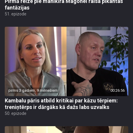
Pirmā reize pie manikīra Magonei raisa pikantas
fantāzijas
51. epizode
pirms 3 gadiem, 9 mēnešiem
00:26:56
Kambalu pāris atbild kritikai par kāzu tērpiem:
treniņtērps ir dārgāks kā dažs labs uzvalks
50. epizode