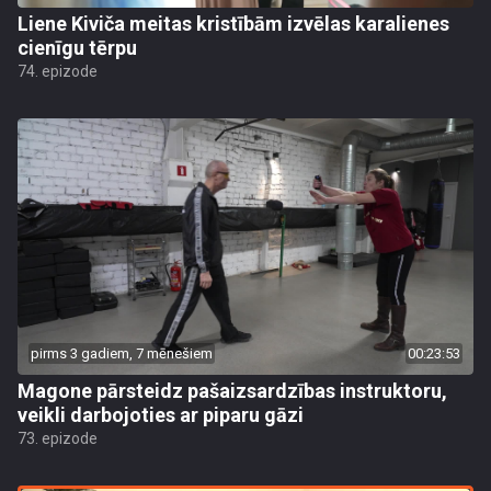
Liene Kiviča meitas kristībām izvēlas karalienes
cienīgu tērpu
74. epizode
pirms 3 gadiem, 7 mēnešiem
00:23:53
Magone pārsteidz pašaizsardzības instruktoru,
veikli darbojoties ar piparu gāzi
73. epizode