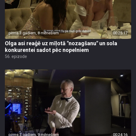
pirms 3 gadiem, 8 mēnešiem
00:25:17
Olga asi reaģē uz mīļotā "nozagšanu" un sola
konkurentei sadot pēc nopelniem
56. epizode
pirms 3 gadiem, 9 mēnešiem
00:24:16