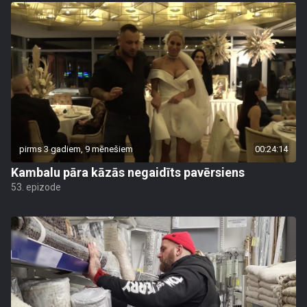
pirms 3 gadiem, 9 mēnešiem
00:24:14
Kambalu pāra kāzās negaidīts pavērsiens
53. epizode