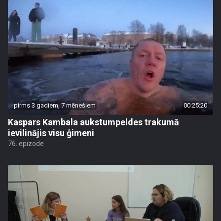
pirms 3 gadiem, 7 mēnešiem
00:25:20
Kaspars Kambala aukstumpeldes trakumā
ievilinājis visu ģimeni
76. epizode