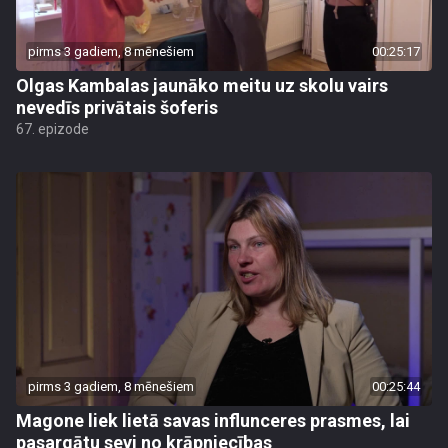
pirms 3 gadiem, 8 mēnešiem
00:25:17
Olgas Kambalas jaunāko meitu uz skolu vairs
nevedīs privātais šoferis
67. epizode
pirms 3 gadiem, 8 mēnešiem
00:25:44
Magone liek lietā savas influnceres prasmes, lai
pasargātu sevi no krāpniecības