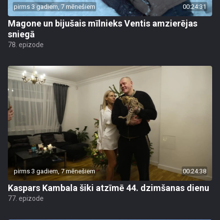
pirms 3 gadiem, 7 mēnešiem
00:24:31
Magone un bijušais mīlnieks Ventis amzierējas
sniegā
78. epizode
pirms 3 gadiem, 7 mēnešiem
00:24:38
Kaspars Kambala šiki atzīmē 44. dzimšanas dienu
77. epizode