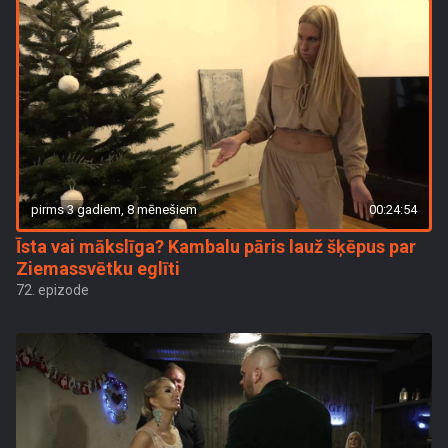
pirms 3 gadiem, 8 mēnešiem
00:24:54
Īsta vai mākslīga? Kambalu pāris lauž šķēpus par
Ziemassvētku eglīti
72. epizode