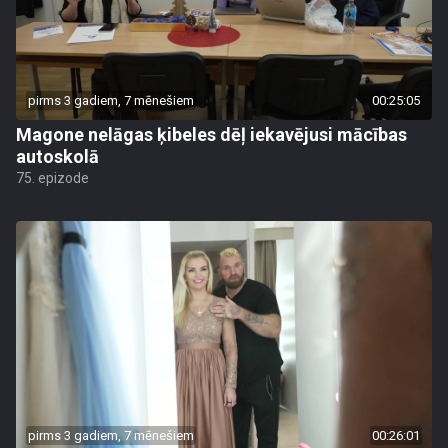
pirms 3 gadiem, 7 mēnešiem
00:25:05
Magone nelāgas ķibeles dēļ iekavējusi mācības
autoskolā
75. epizode
pirms 3 gadiem, 7 mēnešiem
00:26:01