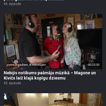
66. epizode
pirms 3 gadiem, 8 mēnešiem
00:25:50
Nebijis notikums pašmāju mūzikā – Magone un
Kivičs laiž klajā kopīgu dziesmu
65. epizode