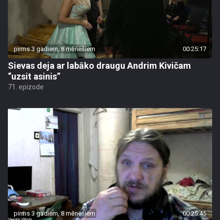
pirms 3 gadiem, 8 mēnešiem
00:25:17
Sievas deja ar labāko draugu Andrim Kivičam
“uzsit asinis”
71. epizode
pirms 3 gadiem, 8 mēnešiem
00:25:45