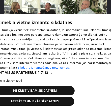
 tīmekļa vietne izmanto sīkdatnes
 tīmekļa vietnē tiek izmantotas sīkdatnes, lai nodrošinātu un uzlabotu tīmek
nes darbību., nosūtītu personalizētu reklāmu un satura ģenerēšanai, veiktu
āmas un satura mērījumus, auditorijas datu apkopošanu, kā arī produktu izst
zlabošanu. Zemāk sniedzam informāciju par visām sīkdatnēm, kuras tiek
pirms 3 gadiem, 9 mēnešiem
00:24:50
ntotas mūsu tīmekļa vietnēs. Sīkdatnes var atšķirties atkarībā no apmeklētā
Kambalu pāri laulās mācītājs no Austrālijas
rneta vietnes sadaļas. Lietotājam jebkurā brīdī ir iespēja piekrist, atteikties va
īt savu piekrišanu. Piekrišanas sniegšana, kā arī tās atsaukšana vai mainīša
41. epizode
ecas uz visām interneta vietnes sadaļām. Vairāk informācijas par izmantotaj
atnēm skatīt
sīkdatņu izmantošanas noteikumos.
ĪT VISUS PARTNERUS
(1718) →
PIELĀGOT IZVĒLI
PIEKRIST VISĀM SĪKDATNĒM
ATSTĀT TEHNISKĀS SĪKDATNES