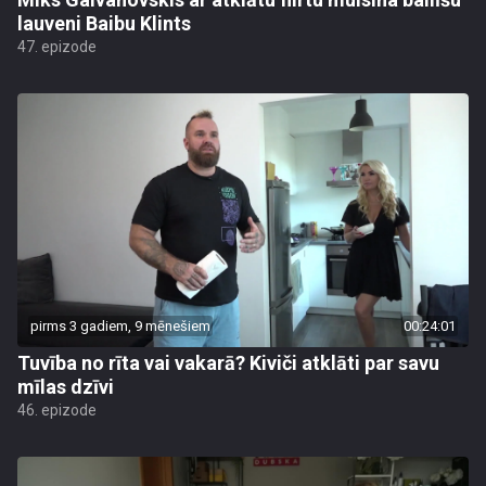
lauveni Baibu Klints
47. epizode
pirms 3 gadiem, 9 mēnešiem
00:24:01
Tuvība no rīta vai vakarā? Kiviči atklāti par savu
mīlas dzīvi
46. epizode