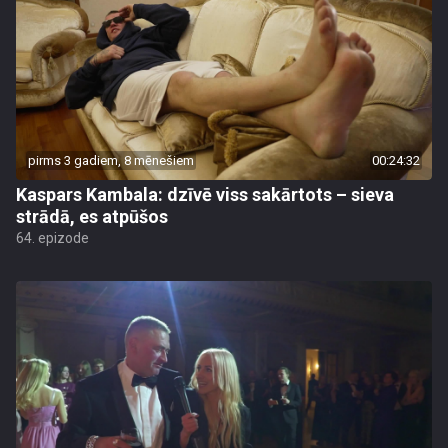
pirms 3 gadiem, 8 mēnešiem
00:24:32
Kaspars Kambala: dzīvē viss sakārtots – sieva
strādā, es atpūšos
64. epizode