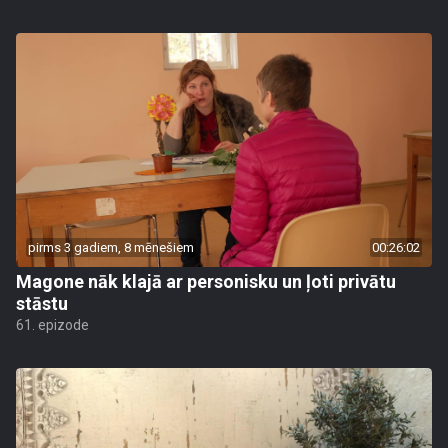
pirms 3 gadiem, 8 mēnešiem
00:26:02
Magone nāk klajā ar personisku un ļoti privātu
stāstu
61. epizode