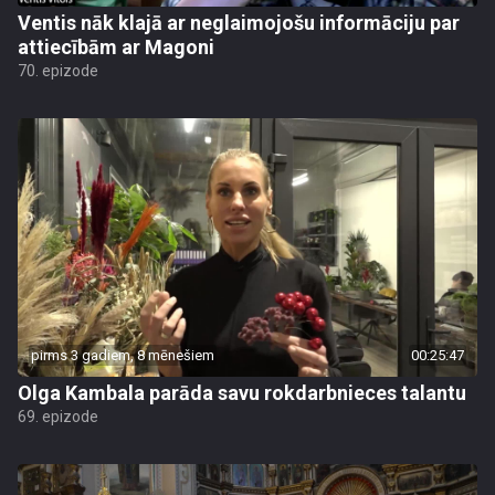
Ventis nāk klajā ar neglaimojošu informāciju par
attiecībām ar Magoni
70. epizode
pirms 3 gadiem, 8 mēnešiem
00:25:47
Olga Kambala parāda savu rokdarbnieces talantu
69. epizode