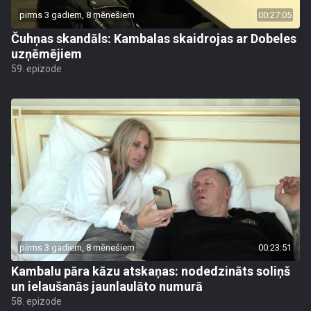
pirms 3 gadiem, 8 mēnešiem
00:27:05
Čuhņas skandāls: Kambalas skaidrojas ar Dobeles
uzņēmējiem
59. epizode
pirms 3 gadiem, 8 mēnešiem
00:23:51
Kambalu pāra kāzu atskaņas: nodedzināts soliņš
un ielaušanās jaunlaulāto numurā
58. epizode