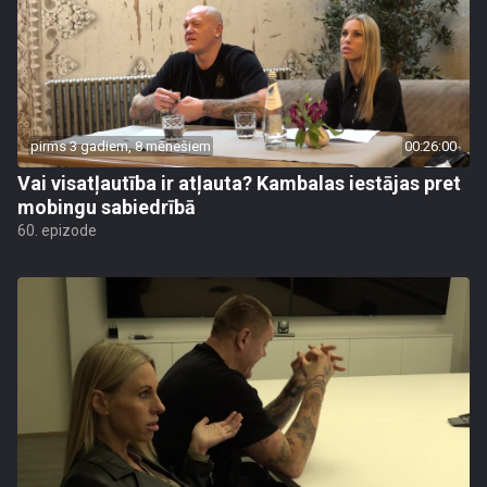
pirms 3 gadiem, 8 mēnešiem
00:26:00
Vai visatļautība ir atļauta? Kambalas iestājas pret
mobingu sabiedrībā
60. epizode