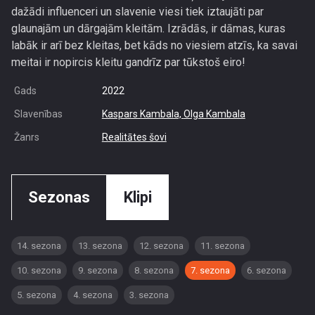
dažādi influenceri un slavenie viesi tiek iztaujāti par
glaunajām un dārgajām kleitām. Izrādās, ir dāmas, kuras
labāk ir arī bez kleitas, bet kāds no viesiem atzīs, ka savai
meitai ir nopircis kleitu gandrīz par tūkstoš eiro!
Gads
2022
Slavenības
Kaspars Kambala,
Olga Kambala
Žanrs
Realitātes šovi
Sezonas
Klipi
14. sezona
13. sezona
12. sezona
11. sezona
10. sezona
9. sezona
8. sezona
7. sezona
6. sezona
5. sezona
4. sezona
3. sezona