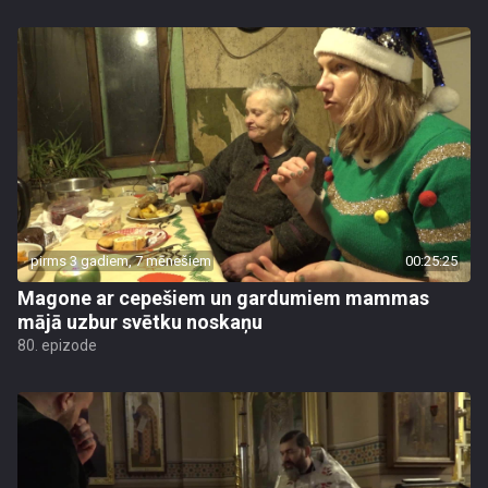
pirms 3 gadiem, 7 mēnešiem
00:25:25
Magone ar cepešiem un gardumiem mammas
mājā uzbur svētku noskaņu
80. epizode