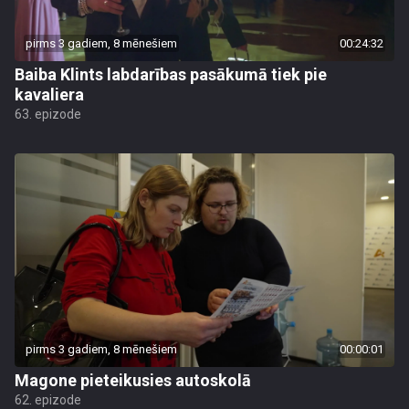
pirms 3 gadiem, 8 mēnešiem
00:24:32
Baiba Klints labdarības pasākumā tiek pie
kavaliera
63. epizode
pirms 3 gadiem, 8 mēnešiem
00:00:01
Magone pieteikusies autoskolā
62. epizode