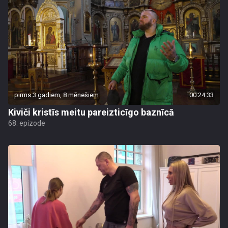
pirms 3 gadiem, 8 mēnešiem
00:24:33
Kiviči kristīs meitu pareizticīgo baznīcā
68. epizode