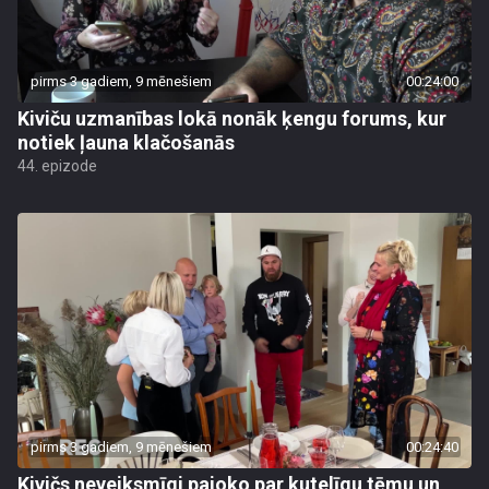
pirms 3 gadiem, 9 mēnešiem
00:24:00
Kiviču uzmanības lokā nonāk ķengu forums, kur
notiek ļauna klačošanās
44. epizode
pirms 3 gadiem, 9 mēnešiem
00:24:40
Kivičs neveiksmīgi pajoko par kutelīgu tēmu un