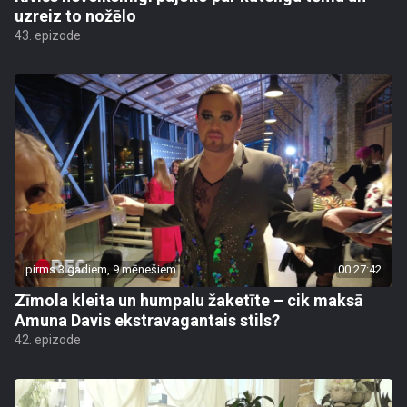
uzreiz to nožēlo
43. epizode
pirms 3 gadiem, 9 mēnešiem
00:27:42
Zīmola kleita un humpalu žaketīte – cik maksā
Amuna Davis ekstravagantais stils?
42. epizode