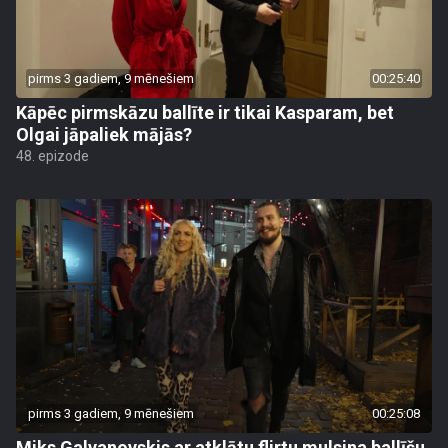
pirms 3 gadiem, 9 mēnešiem
00:25:40
Kāpēc pirmskāzu ballīte ir tikai Kasparam, bet
Olgai jāpaliek mājās?
48. epizode
pirms 3 gadiem, 9 mēnešiem
00:25:08
Miks Galvanovskis ar atklātu flirtu mulsina ballīšu