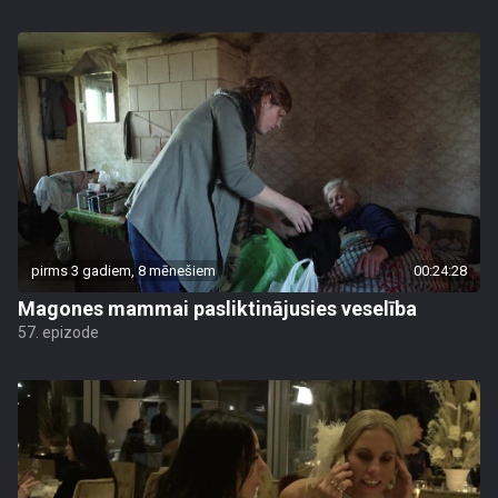
pirms 3 gadiem, 8 mēnešiem
00:24:28
Magones mammai pasliktinājusies veselība
57. epizode