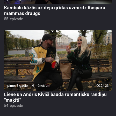
Kambalu kāzās uz deju grīdas uzmirdz Kaspara
mammas draugs
55. epizode
pirms 3 gadiem, 9 mēnešiem
00:24:23
Liene un Andris Kiviči bauda romantisku randiņu
"maķītī"
54. epizode