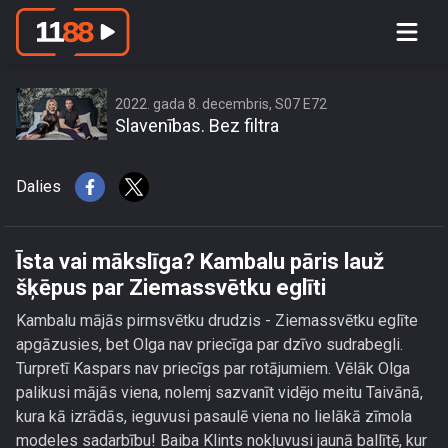
Īsta vai mākslīga? Kambalu pāris lauž
šķēpus par Ziemassvētku eglīti
2022. gada 8. decembris, S07 E72
Slavenības. Bez filtra
Dalies
Īsta vai mākslīga? Kambalu pāris lauž
šķēpus par Ziemassvētku eglīti
Kambalu mājās pirmsvētku drudzis - Ziemassvētku eglīte
apgāzusies, bet Olga nav priecīga par dzīvo sudrabegli.
Turpretī Kaspars nav priecīgs par rotājumiem. Vēlāk Olga
palikusi mājās viena, nolemj sazvanīt vidējo meitu Taivānā,
kura kā izrādās, ieguvusi pasaulē viena no lielākā zīmola
modeles sadarbību! Baiba Klints nokļuvusi jaunā ballītē, kur