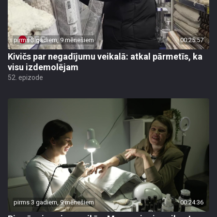
pirms 3 gadiem, 9 mēnešiem
00:25:57
Kivičs par negadījumu veikalā: atkal pārmetīs, ka
visu izdemolējam
52. epizode
pirms 3 gadiem, 9 mēnešiem
00:24:36