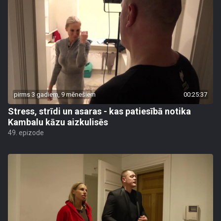
pirms 3 gadiem, 9 mēnešiem
00:25:37
Stress, strīdi un asaras - kas patiesībā notika
Kambalu kāzu aizkulisēs
49. epizode