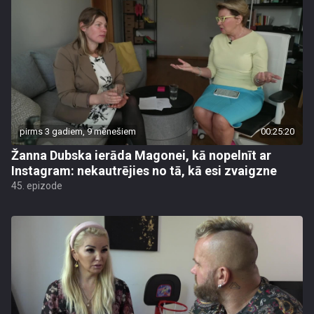
pirms 3 gadiem, 9 mēnešiem
00:25:20
Žanna Dubska ierāda Magonei, kā nopelnīt ar
Instagram: nekautrējies no tā, kā esi zvaigzne
45. epizode