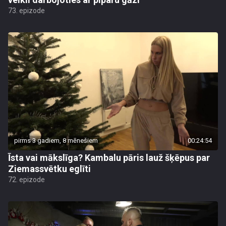
73. epizode
pirms 3 gadiem, 8 mēnešiem
00:24:54
Īsta vai mākslīga? Kambalu pāris lauž šķēpus par
Ziemassvētku eglīti
72. epizode