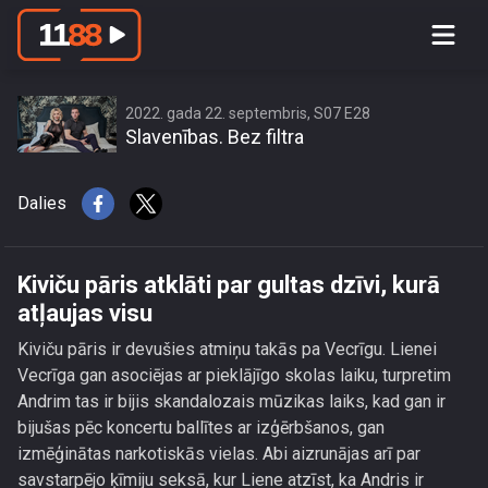
Kiviču pāris atklāti par gultas dzīvi,
kurā atļaujas visu
2022. gada 22. septembris, S07 E28
Slavenības. Bez filtra
Dalies
Kiviču pāris atklāti par gultas dzīvi, kurā
atļaujas visu
Kiviču pāris ir devušies atmiņu takās pa Vecrīgu. Lienei
Vecrīga gan asociējas ar pieklājīgo skolas laiku, turpretim
Andrim tas ir bijis skandalozais mūzikas laiks, kad gan ir
bijušas pēc koncertu ballītes ar izģērbšanos, gan
izmēģinātas narkotiskās vielas. Abi aizrunājas arī par
savstarpējo ķīmiju seksā, kur Liene atzīst, ka Andris ir