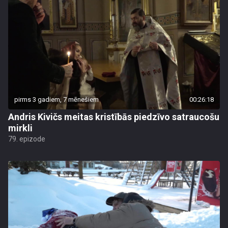
pirms 3 gadiem, 7 mēnešiem
00:26:18
Andris Kivičs meitas kristībās piedzīvo satraucošu
mirkli
79. epizode