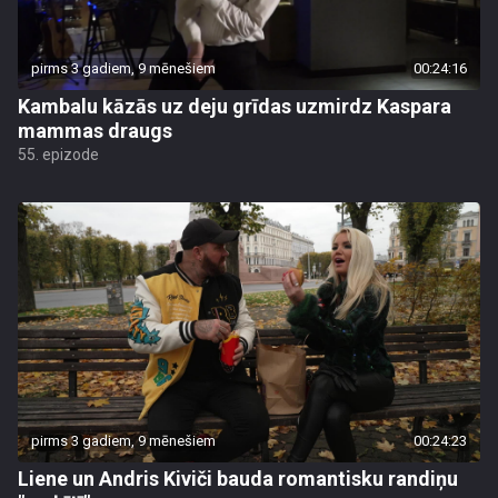
pirms 3 gadiem, 9 mēnešiem
00:24:16
Kambalu kāzās uz deju grīdas uzmirdz Kaspara
mammas draugs
55. epizode
pirms 3 gadiem, 9 mēnešiem
00:24:23
Liene un Andris Kiviči bauda romantisku randiņu