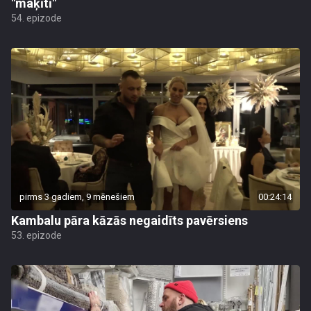
"maķītī"
54. epizode
pirms 3 gadiem, 9 mēnešiem
00:24:14
Kambalu pāra kāzās negaidīts pavērsiens
53. epizode