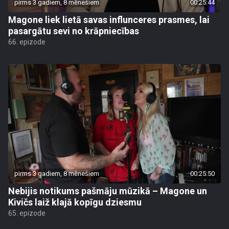
pirms 3 gadiem, 8 mēnešiem
00:25:44
Magone liek lietā savas influnceres prasmes, lai
pasargātu sevi no krāpniecības
66. epizode
pirms 3 gadiem, 8 mēnešiem
00:25:50
Nebijis notikums pašmāju mūzikā – Magone un
Kivičs laiž klajā kopīgu dziesmu
65. epizode