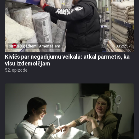
pirms 3 gadiem, 9 mēnešiem
00:25:57
Kivičs par negadījumu veikalā: atkal pārmetīs, ka
visu izdemolējam
52. epizode