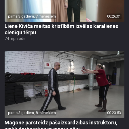
pirms 3 gadiem, 7 mēnešiem
00:26:01
Liene Kiviča meitas kristībām izvēlas karalienes
cienīgu tērpu
74. epizode
pirms 3 gadiem, 8 mēnešiem
00:23:53
Magone pārsteidz pašaizsardzības instruktoru,
veikli darbojoties ar piparu gāzi