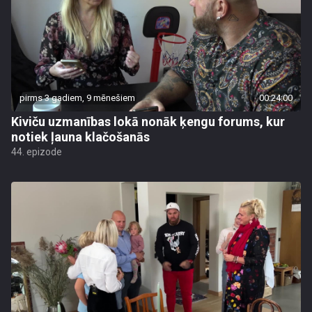
pirms 3 gadiem, 9 mēnešiem
00:24:00
Kiviču uzmanības lokā nonāk ķengu forums, kur
notiek ļauna klačošanās
44. epizode