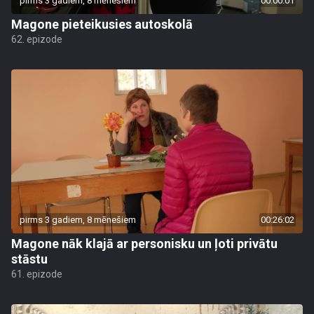
pirms 3 gadiem, 8 mēnešiem
00:00:01
Magone pieteikusies autoskolā
62. epizode
pirms 3 gadiem, 8 mēnešiem
00:26:02
Magone nāk klajā ar personisku un ļoti privātu
stāstu
61. epizode