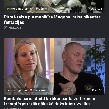
pirms 3 gadiem, 9 mēnešiem
00:24:36
Pirmā reize pie manikīra Magonei raisa pikantas
fantāzijas
51. epizode
pirms 3 gadiem, 9 mēnešiem
00:26:56
Kambalu pāris atbild kritikai par kāzu tērpiem:
treniņtērps ir dārgāks kā dažs labs uzvalks