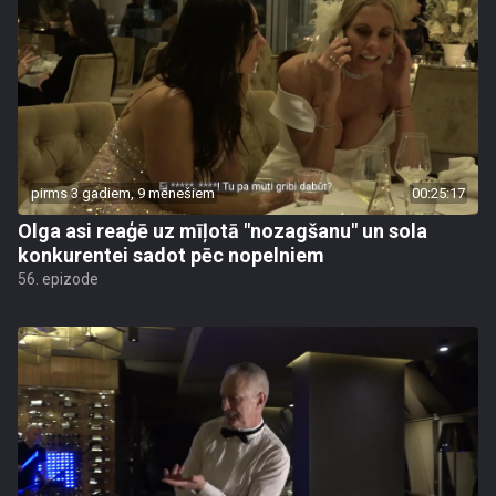
pirms 3 gadiem, 9 mēnešiem
00:25:17
Olga asi reaģē uz mīļotā "nozagšanu" un sola
konkurentei sadot pēc nopelniem
56. epizode