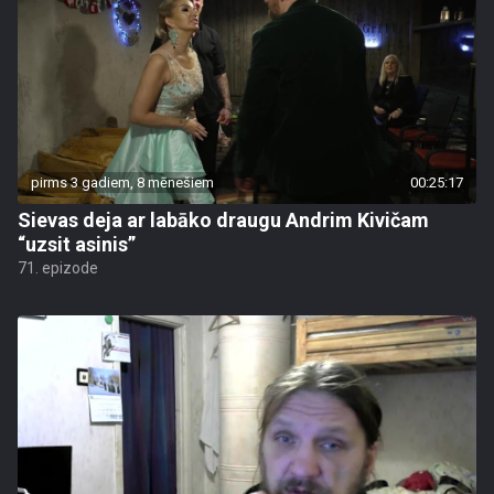
pirms 3 gadiem, 8 mēnešiem
00:25:17
Sievas deja ar labāko draugu Andrim Kivičam
“uzsit asinis”
71. epizode