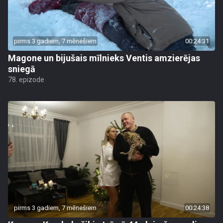
pirms 3 gadiem, 7 mēnešiem
00:24:31
Magone un bijušais mīlnieks Ventis amzierējas
sniegā
78. epizode
pirms 3 gadiem, 7 mēnešiem
00:24:38