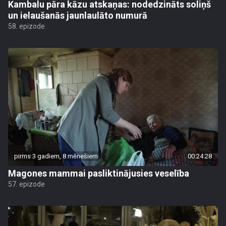
Kambalu pāra kāzu atskaņas: nodedzināts soliņš
un ielaušanās jaunlaulāto numurā
58. epizode
pirms 3 gadiem, 8 mēnešiem
00:24:28
Magones mammai pasliktinājusies veselība
57. epizode