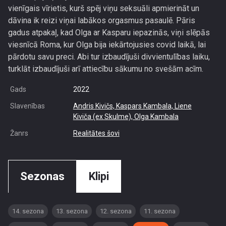
vienīgais vīrietis, kurš spēj viņu seksuāli apmierināt un
dāvina ik reizi viņai labākos orgasmus pasaulē. Pāris
gadus atpakaļ, kad Olga ar Kasparu iepazinās, viņi slēpās
viesnīcā Roma, kur Olga bija iekārtojusies covid laikā, lai
pārdotu savu preci. Abi tur izbaudījuši divvientulības laiku,
turklāt izbaudījuši arī attiecību sākumu no svešām acīm.
Gads
2022
Slavenības
Andris Kivičs,
Kaspars Kambala,
Liene
Kiviča (ex Skulme),
Olga Kambala
Žanrs
Realitātes šovi
Sezonas
Klipi
14. sezona
13. sezona
12. sezona
11. sezona