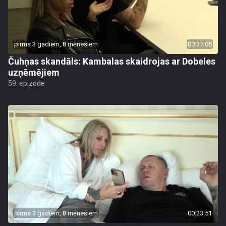
pirms 3 gadiem, 8 mēnešiem
00:27:05
Čuhņas skandāls: Kambalas skaidrojas ar Dobeles
uzņēmējiem
59. epizode
pirms 3 gadiem, 8 mēnešiem
00:23:51