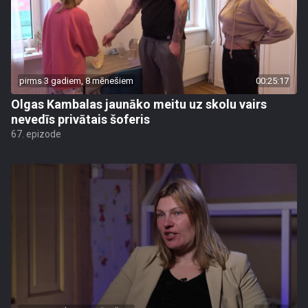
pirms 3 gadiem, 8 mēnešiem
00:25:17
Olgas Kambalas jaunāko meitu uz skolu vairs
nevedīs privātais šoferis
67. epizode