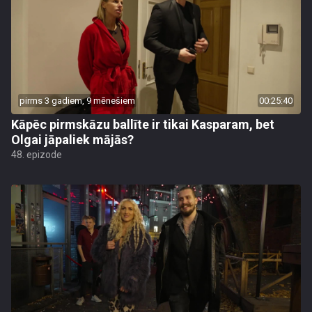
pirms 3 gadiem, 9 mēnešiem
00:25:40
Kāpēc pirmskāzu ballīte ir tikai Kasparam, bet
Olgai jāpaliek mājās?
48. epizode