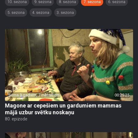
10. sezona
9. sezona
8. sezona
7. sezona
6. sezona
5. sezona
4. sezona
3. sezona
pirms 3 gadiem, 7 mēnešiem
00:25:25
Magone ar cepešiem un gardumiem mammas
mājā uzbur svētku noskaņu
80. epizode