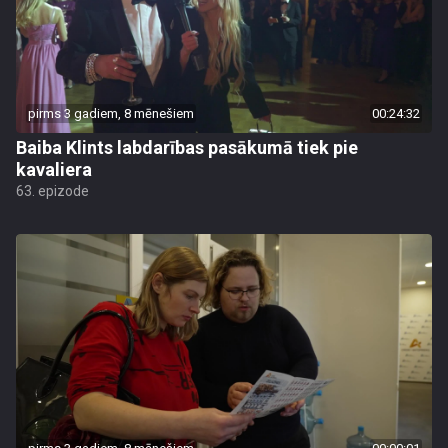
pirms 3 gadiem, 8 mēnešiem
00:24:32
Baiba Klints labdarības pasākumā tiek pie
kavaliera
63. epizode