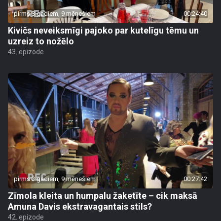
pirms 3 gadiem, 9 mēnešiem
00:24:40
Kivičs neveiksmīgi pajoko par kutelīgu tēmu un
uzreiz to nožēlo
43. epizode
pirms 3 gadiem, 9 mēnešiem
00:27:42
Zīmola kleita un humpalu žaketīte – cik maksā
Amuna Davis ekstravagantais stils?
42. epizode