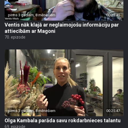
pirms 3 gadiem, 8 mēnešiem
00:25:45
Ventis nāk klajā ar neglaimojošu informāciju par
attiecībām ar Magoni
70. epizode
pirms 3 gadiem, 8 mēnešiem
00:25:47
Olga Kambala parāda savu rokdarbnieces talantu
69. epizode