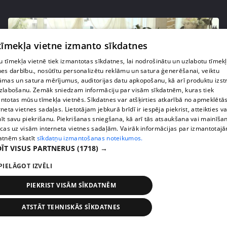
 tīmekļa vietne izmanto sīkdatnes
 tīmekļa vietnē tiek izmantotas sīkdatnes, lai nodrošinātu un uzlabotu tīmek
nes darbību., nosūtītu personalizētu reklāmu un satura ģenerēšanai, veiktu
āmas un satura mērījumus, auditorijas datu apkopošanu, kā arī produktu izst
zlabošanu. Zemāk sniedzam informāciju par visām sīkdatnēm, kuras tiek
ntotas mūsu tīmekļa vietnēs. Sīkdatnes var atšķirties atkarībā no apmeklētā
rneta vietnes sadaļas. Lietotājam jebkurā brīdī ir iespēja piekrist, atteikties va
īt savu piekrišanu. Piekrišanas sniegšana, kā arī tās atsaukšana vai mainīša
pirms 3 gadiem, 9 mēnešiem
00:24:50
ecas uz visām interneta vietnes sadaļām. Vairāk informācijas par izmantotaj
atnēm skatīt
sīkdatņu izmantošanas noteikumos.
Kambalu pāri laulās mācītājs no Austrālijas
ĪT VISUS PARTNERUS
(1718) →
41. epizode
PIELĀGOT IZVĒLI
PIEKRIST VISĀM SĪKDATNĒM
ATSTĀT TEHNISKĀS SĪKDATNES