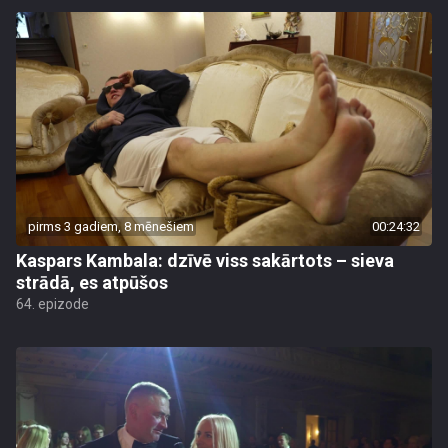
pirms 3 gadiem, 8 mēnešiem
00:24:32
Kaspars Kambala: dzīvē viss sakārtots – sieva
strādā, es atpūšos
64. epizode