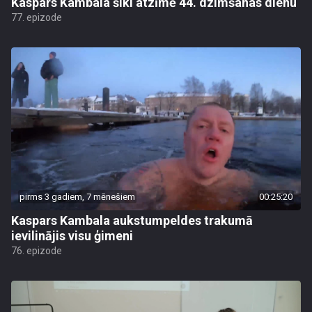
Kaspars Kambala šiki atzīmē 44. dzimšanas dienu
77. epizode
pirms 3 gadiem, 7 mēnešiem
00:25:20
Kaspars Kambala aukstumpeldes trakumā
ievilinājis visu ģimeni
76. epizode