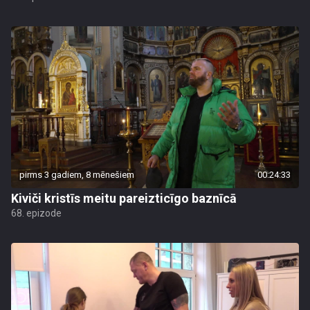
pirms 3 gadiem, 8 mēnešiem
00:24:33
Kiviči kristīs meitu pareizticīgo baznīcā
68. epizode