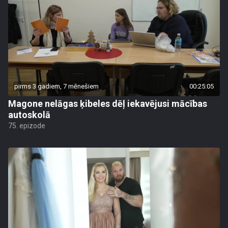
pirms 3 gadiem, 7 mēnešiem
00:25:05
Magone nelāgas ķibeles dēļ iekavējusi mācības
autoskolā
75. epizode