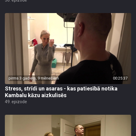
50. epizode
pirms 3 gadiem, 9 mēnešiem
00:25:37
Stress, strīdi un asaras - kas patiesībā notika
Kambalu kāzu aizkulisēs
49. epizode