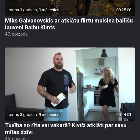
pirms 3 gadiem, 9 mēnešiem
00:25:08
Miks Galvanovskis ar atklātu flirtu mulsina ballīšu
lauveni Baibu Klints
47. epizode
pirms 3 gadiem, 9 mēnešiem
00:24:01
Tuvība no rīta vai vakarā? Kiviči atklāti par savu
mīlas dzīvi
46. epizode