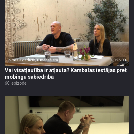
pirms 3 gadiem, 8 mēnešiem
00:26:00
Vai visatļautība ir atļauta? Kambalas iestājas pret
mobingu sabiedrībā
60. epizode