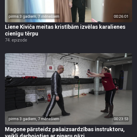
pirms 3 gadiem, 7 mēnešiem
00:26:01
Liene Kiviča meitas kristībām izvēlas karalienes
cienīgu tērpu
74. epizode
pirms 3 gadiem, 7 mēnešiem
00:23:53
Magone pārsteidz pašaizsardzības instruktoru,
veikli darbojoties ar piparu gāzi