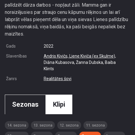
palīdzēt dārza darbos - nopļaut zāli. Mamma gan ir
noraizējusies par straujo cenu kāpumu rēķinos un lai arī
labprāt vēlas pieņemt dēla un viņa sievas Lienes palīdzību
rēķinu nomaksā, viņa baidās, ka paši beigās nepaliek bez
maizītes.
Gads
2022
Slavenības
Andris Kivičs,
Liene Kiviča (ex Skulme),
Diāna Kubasova, Žanna Dubska, Baiba
Klints
Žanrs
Realitātes šovi
Sezonas
Klipi
14. sezona
13. sezona
12. sezona
11. sezona