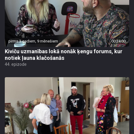
pirms 3 gadiem, 9 mēnešiem
00:24:00
Kiviču uzmanības lokā nonāk ķengu forums, kur
notiek ļauna klačošanās
44. epizode