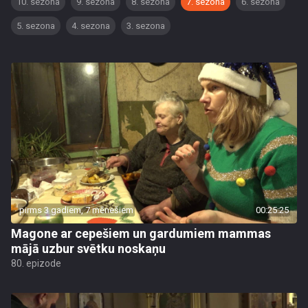
10. sezona
9. sezona
8. sezona
7. sezona
6. sezona
5. sezona
4. sezona
3. sezona
pirms 3 gadiem, 7 mēnešiem
00:25:25
Magone ar cepešiem un gardumiem mammas
mājā uzbur svētku noskaņu
80. epizode