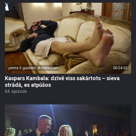
pirms 3 gadiem, 8 mēnešiem
00:24:32
Kaspars Kambala: dzīvē viss sakārtots – sieva
strādā, es atpūšos
64. epizode