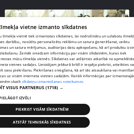
 tīmekļa vietne izmanto sīkdatnes
 tīmekļa vietnē tiek izmantotas sīkdatnes, lai nodrošinātu un uzlabotu tīmek
nes darbību., nosūtītu personalizētu reklāmu un satura ģenerēšanai, veiktu
āmas un satura mērījumus, auditorijas datu apkopošanu, kā arī produktu izst
zlabošanu. Zemāk sniedzam informāciju par visām sīkdatnēm, kuras tiek
ntotas mūsu tīmekļa vietnēs. Sīkdatnes var atšķirties atkarībā no apmeklētā
rneta vietnes sadaļas. Lietotājam jebkurā brīdī ir iespēja piekrist, atteikties va
īt savu piekrišanu. Piekrišanas sniegšana, kā arī tās atsaukšana vai mainīša
pirms 3 gadiem, 9 mēnešiem
00:24:50
ecas uz visām interneta vietnes sadaļām. Vairāk informācijas par izmantotaj
atnēm skatīt
sīkdatņu izmantošanas noteikumos.
Kambalu pāri laulās mācītājs no Austrālijas
ĪT VISUS PARTNERUS
(1718) →
41. epizode
PIELĀGOT IZVĒLI
PIEKRIST VISĀM SĪKDATNĒM
ATSTĀT TEHNISKĀS SĪKDATNES