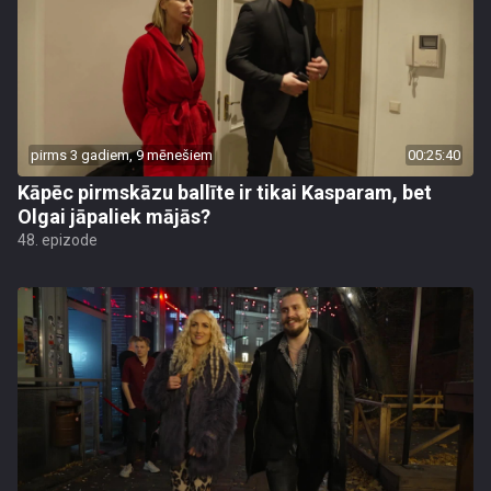
pirms 3 gadiem, 9 mēnešiem
00:25:40
Kāpēc pirmskāzu ballīte ir tikai Kasparam, bet
Olgai jāpaliek mājās?
48. epizode