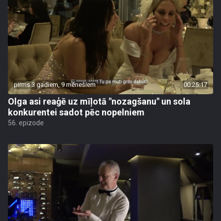
pirms 3 gadiem, 9 mēnešiem
00:25:17
Olga asi reaģē uz mīļotā "nozagšanu" un sola
konkurentei sadot pēc nopelniem
56. epizode