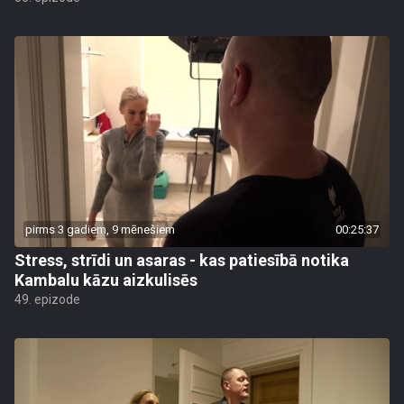
pirms 3 gadiem, 9 mēnešiem
00:25:37
Stress, strīdi un asaras - kas patiesībā notika
Kambalu kāzu aizkulisēs
49. epizode