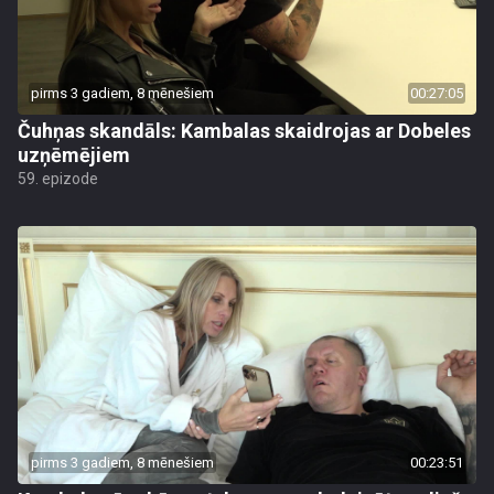
pirms 3 gadiem, 8 mēnešiem
00:27:05
Čuhņas skandāls: Kambalas skaidrojas ar Dobeles
uzņēmējiem
59. epizode
pirms 3 gadiem, 8 mēnešiem
00:23:51