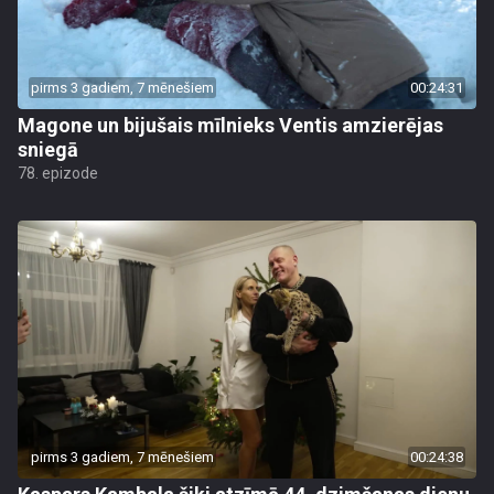
pirms 3 gadiem, 7 mēnešiem
00:24:31
Magone un bijušais mīlnieks Ventis amzierējas
sniegā
78. epizode
pirms 3 gadiem, 7 mēnešiem
00:24:38