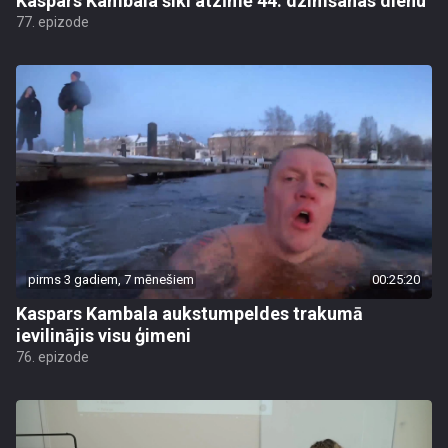
Kaspars Kambala šiki atzīmē 44. dzimšanas dienu
77. epizode
pirms 3 gadiem, 7 mēnešiem
00:25:20
Kaspars Kambala aukstumpeldes trakumā
ievilinājis visu ģimeni
76. epizode