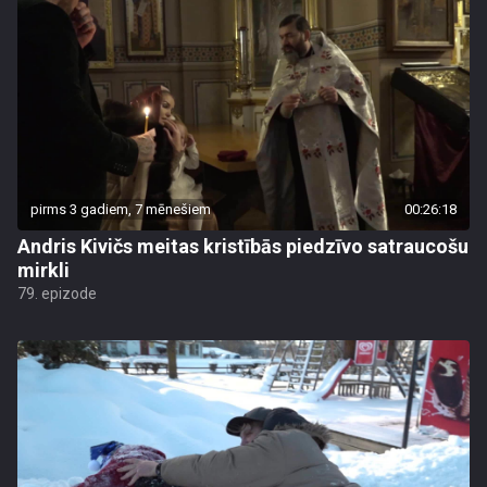
pirms 3 gadiem, 7 mēnešiem
00:26:18
Andris Kivičs meitas kristībās piedzīvo satraucošu
mirkli
79. epizode