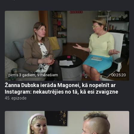
pirms 3 gadiem, 9 mēnešiem
00:25:20
Žanna Dubska ierāda Magonei, kā nopelnīt ar
Instagram: nekautrējies no tā, kā esi zvaigzne
45. epizode