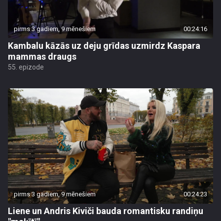
pirms 3 gadiem, 9 mēnešiem
00:24:16
Kambalu kāzās uz deju grīdas uzmirdz Kaspara
mammas draugs
55. epizode
pirms 3 gadiem, 9 mēnešiem
00:24:23
Liene un Andris Kiviči bauda romantisku randiņu