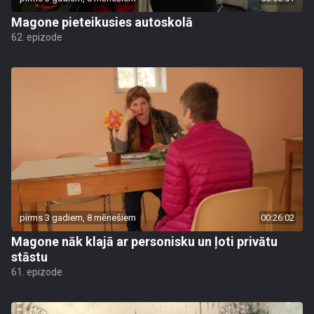
Magone pieteikusies autoskolā
62. epizode
pirms 3 gadiem, 8 mēnešiem
00:26:02
Magone nāk klajā ar personisku un ļoti privātu
stāstu
61. epizode