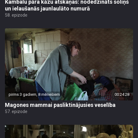
Kambalu pāra kāzu atskaņas: nodedzināts soliņš
un ielaušanās jaunlaulāto numurā
58. epizode
pirms 3 gadiem, 8 mēnešiem
00:24:28
Magones mammai pasliktinājusies veselība
57. epizode