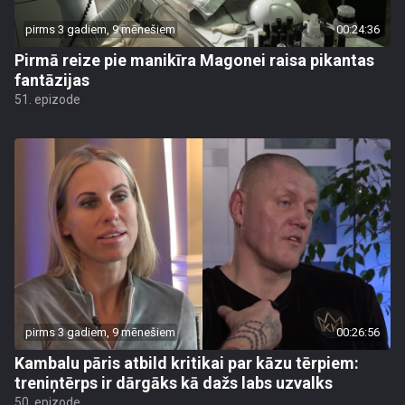
pirms 3 gadiem, 9 mēnešiem
00:24:36
Pirmā reize pie manikīra Magonei raisa pikantas
fantāzijas
51. epizode
pirms 3 gadiem, 9 mēnešiem
00:26:56
Kambalu pāris atbild kritikai par kāzu tērpiem:
treniņtērps ir dārgāks kā dažs labs uzvalks
50. epizode