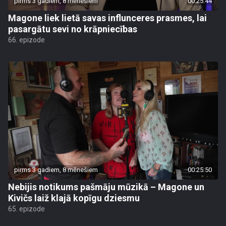
pirms 3 gadiem, 8 mēnešiem
00:25:44
Magone liek lietā savas influnceres prasmes, lai
pasargātu sevi no krāpniecības
66. epizode
pirms 3 gadiem, 8 mēnešiem
00:25:50
Nebijis notikums pašmāju mūzikā – Magone un
Kivičs laiž klajā kopīgu dziesmu
65. epizode