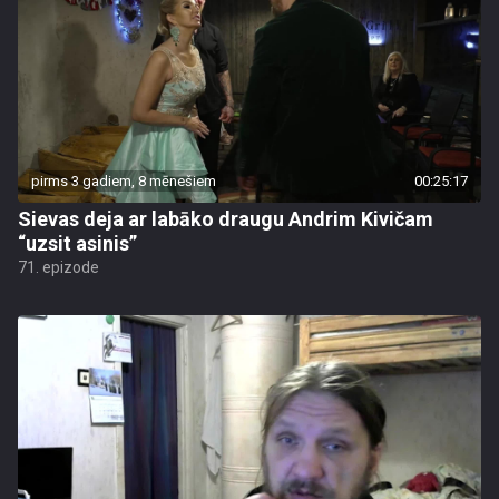
pirms 3 gadiem, 8 mēnešiem
00:25:17
Sievas deja ar labāko draugu Andrim Kivičam
“uzsit asinis”
71. epizode