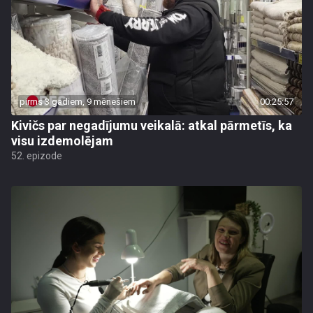
pirms 3 gadiem, 9 mēnešiem
00:25:57
Kivičs par negadījumu veikalā: atkal pārmetīs, ka
visu izdemolējam
52. epizode