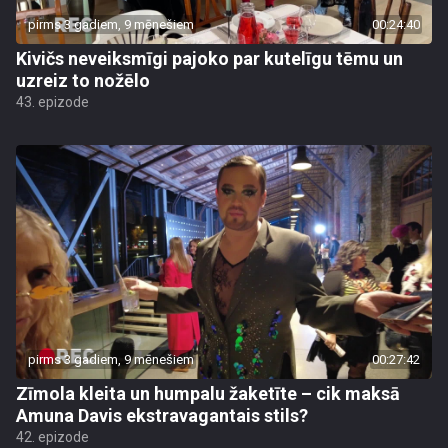
pirms 3 gadiem, 9 mēnešiem
00:24:40
Kivičs neveiksmīgi pajoko par kutelīgu tēmu un
uzreiz to nožēlo
43. epizode
pirms 3 gadiem, 9 mēnešiem
00:27:42
Zīmola kleita un humpalu žaketīte – cik maksā
Amuna Davis ekstravagantais stils?
42. epizode