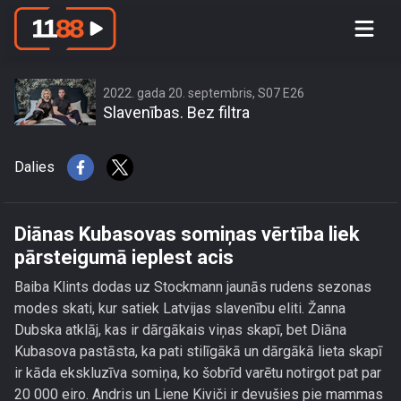
Diānas Kubasovas somiņas vērtība
liek pārsteigumā ieplest acis
2022. gada 20. septembris, S07 E26
Slavenības. Bez filtra
Dalies
Diānas Kubasovas somiņas vērtība liek
pārsteigumā ieplest acis
Baiba Klints dodas uz Stockmann jaunās rudens sezonas
modes skati, kur satiek Latvijas slavenību eliti. Žanna
Dubska atklāj, kas ir dārgākais viņas skapī, bet Diāna
Kubasova pastāsta, ka pati stilīgākā un dārgākā lieta skapī
ir kāda ekskluzīva somiņa, ko šobrīd varētu notirgot pat par
20 000 eiro. Andris un Liene Kiviči ir devušies pie mammas