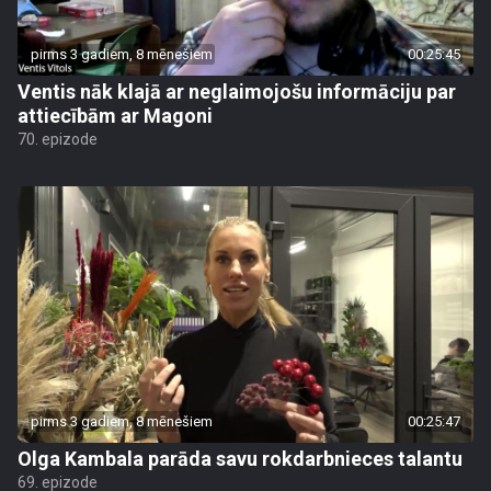
pirms 3 gadiem, 8 mēnešiem
00:25:45
Ventis nāk klajā ar neglaimojošu informāciju par
attiecībām ar Magoni
70. epizode
pirms 3 gadiem, 8 mēnešiem
00:25:47
Olga Kambala parāda savu rokdarbnieces talantu
69. epizode