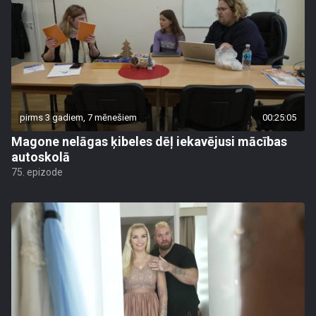
pirms 3 gadiem, 7 mēnešiem
00:25:05
Magone nelāgas ķibeles dēļ iekavējusi mācības
autoskolā
75. epizode