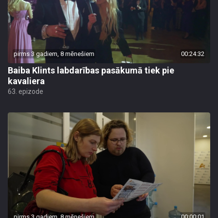
pirms 3 gadiem, 8 mēnešiem
00:24:32
Baiba Klints labdarības pasākumā tiek pie
kavaliera
63. epizode
pirms 3 gadiem, 8 mēnešiem
00:00:01