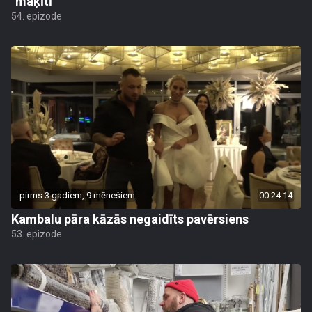
"maķītī"
54. epizode
pirms 3 gadiem, 9 mēnešiem
00:24:14
Kambalu pāra kāzās negaidīts pavērsiens
53. epizode