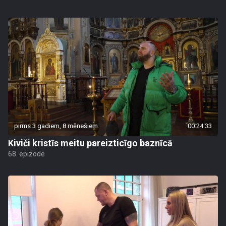
pirms 3 gadiem, 8 mēnešiem
00:24:33
Kiviči kristīs meitu pareizticīgo baznīcā
68. epizode