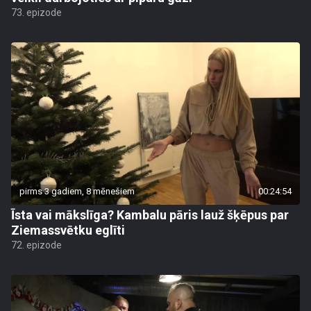
73. epizode
pirms 3 gadiem, 8 mēnešiem
00:24:54
Īsta vai mākslīga? Kambalu pāris lauž šķēpus par
Ziemassvētku eglīti
72. epizode