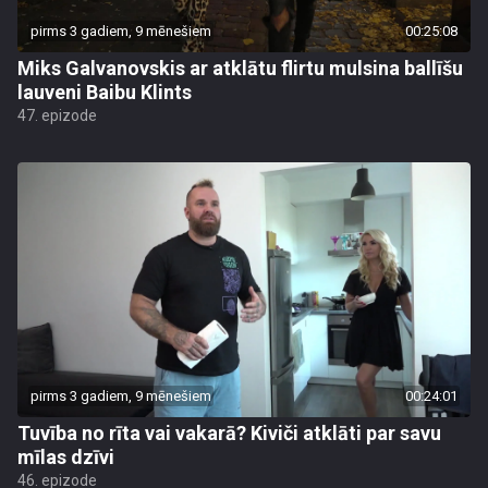
pirms 3 gadiem, 9 mēnešiem
00:25:08
Miks Galvanovskis ar atklātu flirtu mulsina ballīšu
lauveni Baibu Klints
47. epizode
pirms 3 gadiem, 9 mēnešiem
00:24:01
Tuvība no rīta vai vakarā? Kiviči atklāti par savu
mīlas dzīvi
46. epizode