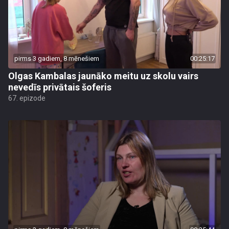
pirms 3 gadiem, 8 mēnešiem
00:25:17
Olgas Kambalas jaunāko meitu uz skolu vairs
nevedīs privātais šoferis
67. epizode