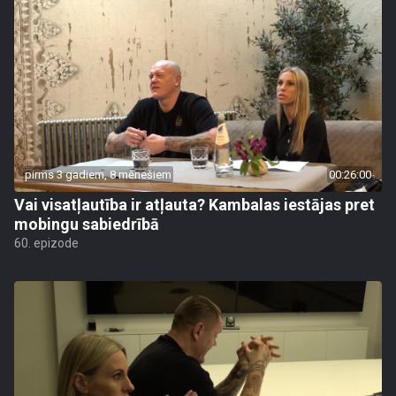
pirms 3 gadiem, 8 mēnešiem
00:26:00
Vai visatļautība ir atļauta? Kambalas iestājas pret
mobingu sabiedrībā
60. epizode