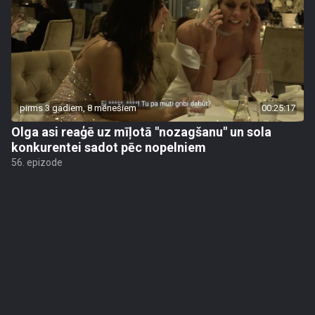
pirms 3 gadiem, 8 mēnešiem
00:25:17
Olga asi reaģē uz mīļotā "nozagšanu" un sola
konkurentei sadot pēc nopelniem
56. epizode