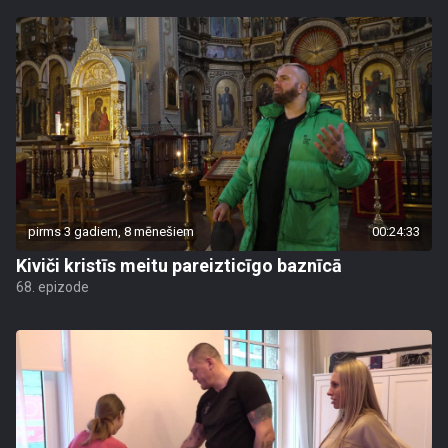
pirms 3 gadiem, 8 mēnešiem
00:24:33
Kiviči kristīs meitu pareizticīgo baznīcā
68. epizode