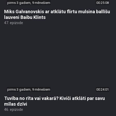
pirms 3 gadiem, 9 mēnešiem
00:25:08
Miks Galvanovskis ar atklātu flirtu mulsina ballīšu
lauveni Baibu Klints
47. epizode
pirms 3 gadiem, 9 mēnešiem
00:24:01
Tuvība no rīta vai vakarā? Kiviči atklāti par savu
mīlas dzīvi
46. epizode