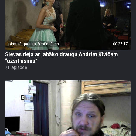
pirms 3 gadiem, 8 mēnešiem
00:25:17
Sievas deja ar labāko draugu Andrim Kivičam
“uzsit asinis”
71. epizode