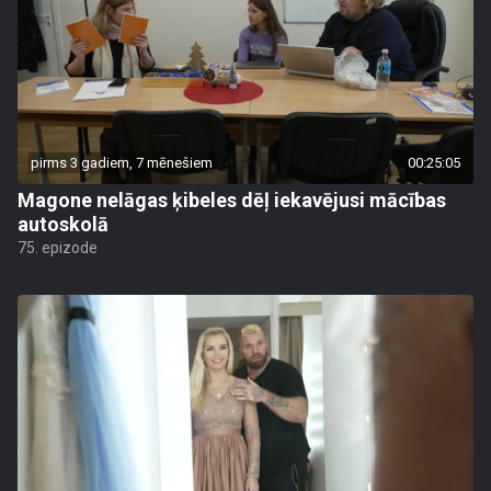
pirms 3 gadiem, 7 mēnešiem
00:25:05
Magone nelāgas ķibeles dēļ iekavējusi mācības
autoskolā
75. epizode