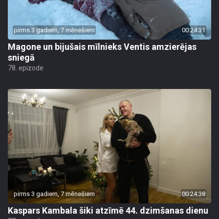
pirms 3 gadiem, 7 mēnešiem
00:24:31
Magone un bijušais mīlnieks Ventis amzierējas
sniegā
78. epizode
pirms 3 gadiem, 7 mēnešiem
00:24:38
Kaspars Kambala šiki atzīmē 44. dzimšanas dienu