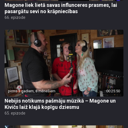
Magone liek lietā savas influnceres prasmes, lai
pasargātu sevi no krāpniecības
66. epizode
pirms 3 gadiem, 8 mēnešiem
00:25:50
Nebijis notikums pašmāju mūzikā – Magone un
Kivičs laiž klajā kopīgu dziesmu
65. epizode