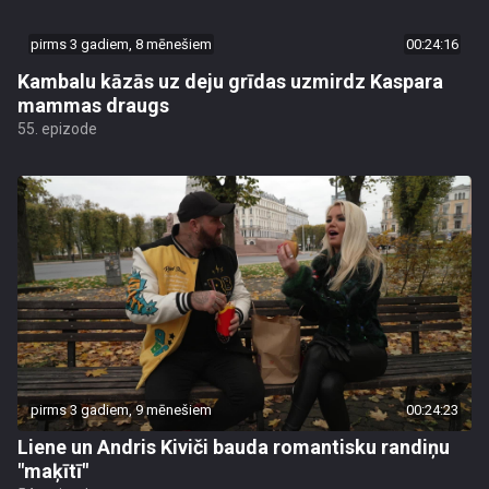
pirms 3 gadiem, 8 mēnešiem
00:24:16
Kambalu kāzās uz deju grīdas uzmirdz Kaspara
mammas draugs
55. epizode
pirms 3 gadiem, 9 mēnešiem
00:24:23
Liene un Andris Kiviči bauda romantisku randiņu
"maķītī"