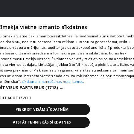
 tīmekļa vietne izmanto sīkdatnes
 tīmekļa vietnē tiek izmantotas sīkdatnes, lai nodrošinātu un uzlabotu tīmek
nes darbību., nosūtītu personalizētu reklāmu un satura ģenerēšanai, veiktu
āmas un satura mērījumus, auditorijas datu apkopošanu, kā arī produktu izst
zlabošanu. Zemāk sniedzam informāciju par visām sīkdatnēm, kuras tiek
ntotas mūsu tīmekļa vietnēs. Sīkdatnes var atšķirties atkarībā no apmeklētā
rneta vietnes sadaļas. Lietotājam jebkurā brīdī ir iespēja piekrist, atteikties va
pirms 3 gadiem, 9 mēnešiem
00:24:50
īt savu piekrišanu. Piekrišanas sniegšana, kā arī tās atsaukšana vai mainīša
ecas uz visām interneta vietnes sadaļām. Vairāk informācijas par izmantotaj
Kambalu pāri laulās mācītājs no Austrālijas
atnēm skatīt
sīkdatņu izmantošanas noteikumos.
41. epizode
ĪT VISUS PARTNERUS
(1718) →
PIELĀGOT IZVĒLI
PIEKRIST VISĀM SĪKDATNĒM
ATSTĀT TEHNISKĀS SĪKDATNES