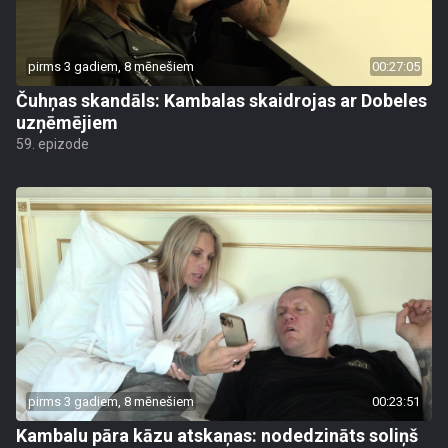
pirms 3 gadiem, 8 mēnešiem
00:27:05
Čuhņas skandāls: Kambalas skaidrojas ar Dobeles
uzņēmējiem
59. epizode
pirms 3 gadiem, 8 mēnešiem
00:23:51
Kambalu pāra kāzu atskaņas: nodedzināts soliņš