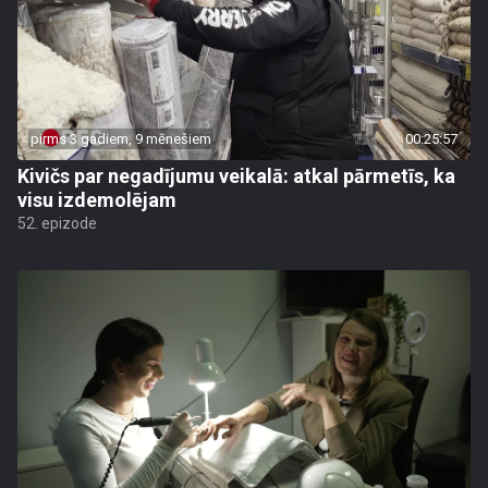
pirms 3 gadiem, 9 mēnešiem
00:25:57
Kivičs par negadījumu veikalā: atkal pārmetīs, ka
visu izdemolējam
52. epizode