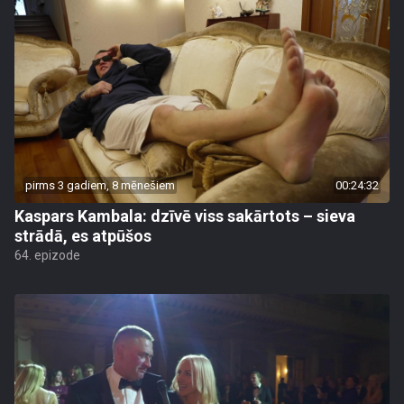
pirms 3 gadiem, 8 mēnešiem
00:24:32
Kaspars Kambala: dzīvē viss sakārtots – sieva
strādā, es atpūšos
64. epizode