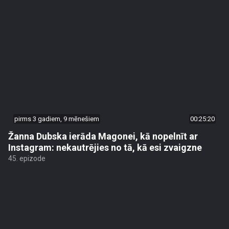
pirms 3 gadiem, 9 mēnešiem
00:25:20
Žanna Dubska ierāda Magonei, kā nopelnīt ar
Instagram: nekautrējies no tā, kā esi zvaigzne
45. epizode