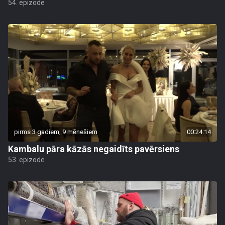
54. epizode
pirms 3 gadiem, 9 mēnešiem
00:24:14
Kambalu pāra kāzās negaidīts pavērsiens
53. epizode