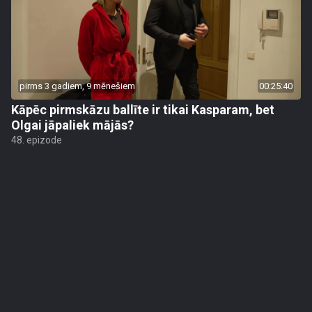
pirms 3 gadiem, 9 mēnešiem
00:25:40
Kāpēc pirmskāzu ballīte ir tikai Kasparam, bet
Olgai jāpaliek mājās?
48. epizode