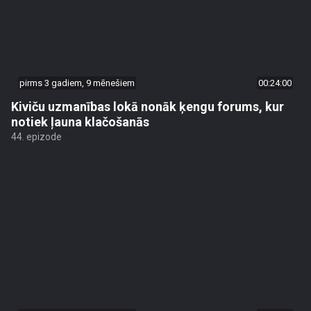
pirms 3 gadiem, 9 mēnešiem
00:24:00
Kiviču uzmanības lokā nonāk ķengu forums, kur
notiek ļauna klačošanās
44. epizode