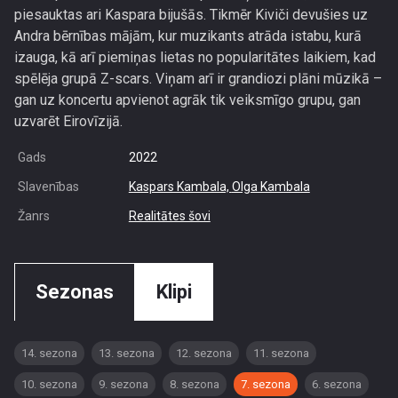
piesauktas ari Kaspara bijušās. Tikmēr Kiviči devušies uz
Andra bērnības mājām, kur muzikants atrāda istabu, kurā
izauga, kā arī piemiņas lietas no popularitātes laikiem, kad
spēlēja grupā Z-scars. Viņam arī ir grandiozi plāni mūzikā –
gan uz koncertu apvienot agrāk tik veiksmīgo grupu, gan
uzvarēt Eirovīzijā.
Gads
2022
Slavenības
Kaspars Kambala,
Olga Kambala
Žanrs
Realitātes šovi
Sezonas
Klipi
14. sezona
13. sezona
12. sezona
11. sezona
10. sezona
9. sezona
8. sezona
7. sezona
6. sezona