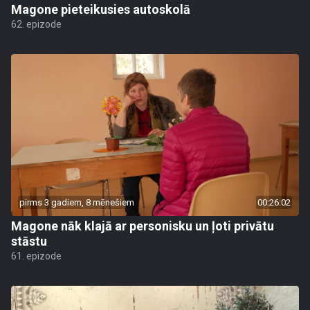
Magone pieteikusies autoskolā
62. epizode
pirms 3 gadiem, 8 mēnešiem
00:26:02
Magone nāk klajā ar personisku un ļoti privātu
stāstu
61. epizode