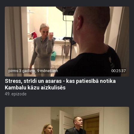
pirms 3 gadiem, 9 mēnešiem
00:25:37
Stress, strīdi un asaras - kas patiesībā notika
Kambalu kāzu aizkulisēs
49. epizode