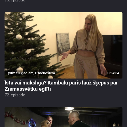
73. epizode
pirms 3 gadiem, 8 mēnešiem
00:24:54
Īsta vai mākslīga? Kambalu pāris lauž šķēpus par
Ziemassvētku eglīti
72. epizode