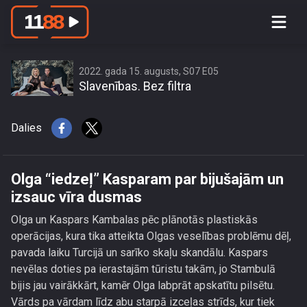
Olga “iedzeļ” Kasparam par bijušajām
un izsauc vīra dusmas
2022. gada 15. augusts, S07 E05
Slavenības. Bez filtra
Dalies
Olga “iedzeļ” Kasparam par bijušajām un
izsauc vīra dusmas
Olga un Kaspars Kambalas pēc plānotās plastiskās
operācijas, kura tika atteikta Olgas veselības problēmu dēļ,
pavada laiku Turcijā un sarīko skaļu skandālu. Kaspars
nevēlas doties pa ierastajām tūristu takām, jo Stambulā
bijis jau vairākkārt, kamēr Olga labprāt apskatītu pilsētu.
Vārds pa vārdam līdz abu starpā izceļas strīds, kur tiek