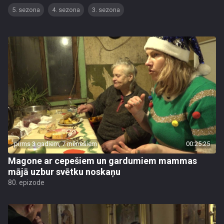
5. sezona
4. sezona
3. sezona
pirms 3 gadiem, 7 mēnešiem
00:25:25
Magone ar cepešiem un gardumiem mammas
mājā uzbur svētku noskaņu
80. epizode