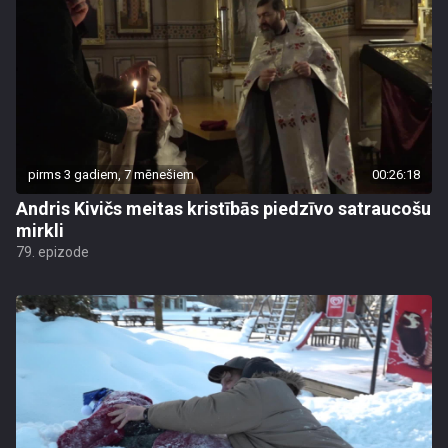
pirms 3 gadiem, 7 mēnešiem
00:26:18
Andris Kivičs meitas kristībās piedzīvo satraucošu
mirkli
79. epizode