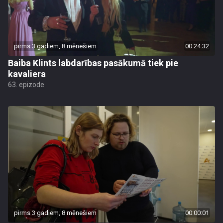
pirms 3 gadiem, 8 mēnešiem
00:24:32
Baiba Klints labdarības pasākumā tiek pie
kavaliera
63. epizode
pirms 3 gadiem, 8 mēnešiem
00:00:01