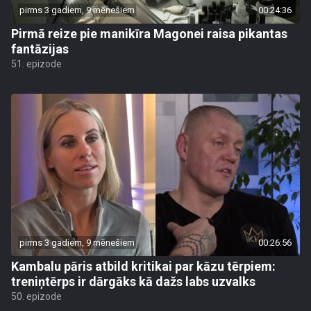
pirms 3 gadiem, 9 mēnešiem
00:24:36
Pirmā reize pie manikīra Magonei raisa pikantas
fantāzijas
51. epizode
pirms 3 gadiem, 9 mēnešiem
00:26:56
Kambalu pāris atbild kritikai par kāzu tērpiem:
treniņtērps ir dārgāks kā dažs labs uzvalks
50. epizode