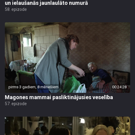
un ielaušanās jaunlaulāto numurā
58. epizode
pirms 3 gadiem, 8 mēnešiem
00:24:28
Magones mammai pasliktinājusies veselība
57. epizode