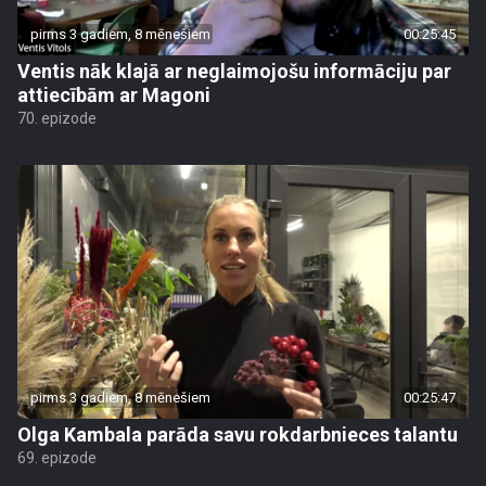
pirms 3 gadiem, 8 mēnešiem
00:25:45
Ventis nāk klajā ar neglaimojošu informāciju par
attiecībām ar Magoni
70. epizode
pirms 3 gadiem, 8 mēnešiem
00:25:47
Olga Kambala parāda savu rokdarbnieces talantu
69. epizode