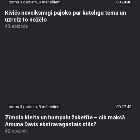
pirms 3 gadiem, 9 mēnešiem
00:24:40
Kivičs neveiksmīgi pajoko par kutelīgu tēmu un
uzreiz to nožēlo
43. epizode
pirms 3 gadiem, 9 mēnešiem
00:27:42
Zīmola kleita un humpalu žaketīte – cik maksā
Amuna Davis ekstravagantais stils?
42. epizode