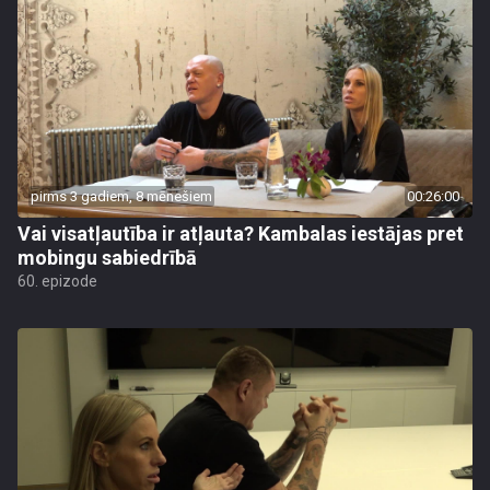
pirms 3 gadiem, 8 mēnešiem
00:26:00
Vai visatļautība ir atļauta? Kambalas iestājas pret
mobingu sabiedrībā
60. epizode