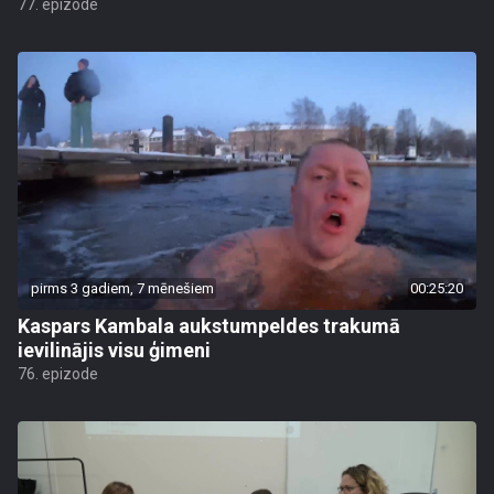
77. epizode
pirms 3 gadiem, 7 mēnešiem
00:25:20
Kaspars Kambala aukstumpeldes trakumā
ievilinājis visu ģimeni
76. epizode