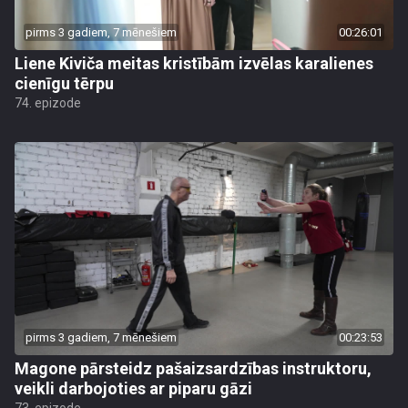
pirms 3 gadiem, 7 mēnešiem
00:26:01
Liene Kiviča meitas kristībām izvēlas karalienes
cienīgu tērpu
74. epizode
pirms 3 gadiem, 7 mēnešiem
00:23:53
Magone pārsteidz pašaizsardzības instruktoru,
veikli darbojoties ar piparu gāzi