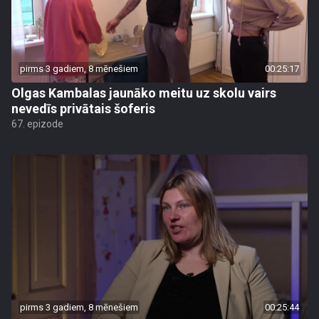
pirms 3 gadiem, 8 mēnešiem
00:25:17
Olgas Kambalas jaunāko meitu uz skolu vairs
nevedīs privātais šoferis
67. epizode
pirms 3 gadiem, 8 mēnešiem
00:25:44