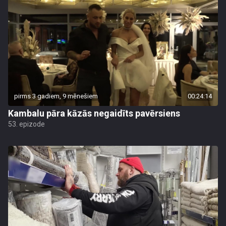
pirms 3 gadiem, 9 mēnešiem
00:24:14
Kambalu pāra kāzās negaidīts pavērsiens
53. epizode