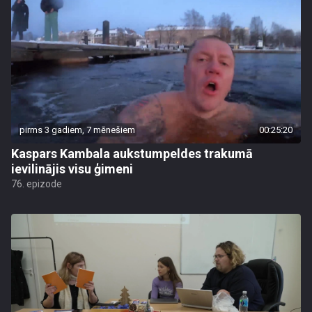
pirms 3 gadiem, 7 mēnešiem
00:25:20
Kaspars Kambala aukstumpeldes trakumā
ievilinājis visu ģimeni
76. epizode