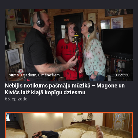
pirms 3 gadiem, 8 mēnešiem
00:25:50
Nebijis notikums pašmāju mūzikā – Magone un
Kivičs laiž klajā kopīgu dziesmu
65. epizode