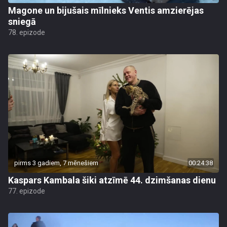
Magone un bijušais mīlnieks Ventis amzierējas
sniegā
78. epizode
pirms 3 gadiem, 7 mēnešiem
00:24:38
Kaspars Kambala šiki atzīmē 44. dzimšanas dienu
77. epizode