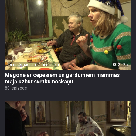
pirms 3 gadiem, 7 mēnešiem
00:25:25
Magone ar cepešiem un gardumiem mammas
mājā uzbur svētku noskaņu
80. epizode