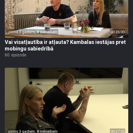
pirms 3 gadiem, 8 mēnešiem
00:26:00
Vai visatļautība ir atļauta? Kambalas iestājas pret
mobingu sabiedrībā
60. epizode
pirms 3 gadiem, 8 mēnešiem
00:27:05