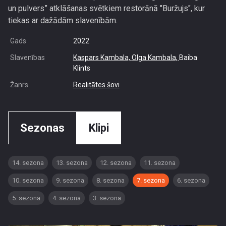
un pulvers” atklāšanas svētkiem restorānā "Buržujs", kur
tiekas ar dažādām slavenībām.
Gads
2022
Slavenības
Kaspars Kambala,
Olga Kambala,
Baiba
Klints
Žanrs
Realitātes šovi
Sezonas
Klipi
14. sezona
13. sezona
12. sezona
11. sezona
10. sezona
9. sezona
8. sezona
7. sezona
6. sezona
5. sezona
4. sezona
3. sezona