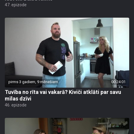
47. epizode
pirms 3 gadiem, 9 mēnešiem
00:24:01
Tuvība no rīta vai vakarā? Kiviči atklāti par savu
mīlas dzīvi
46. epizode