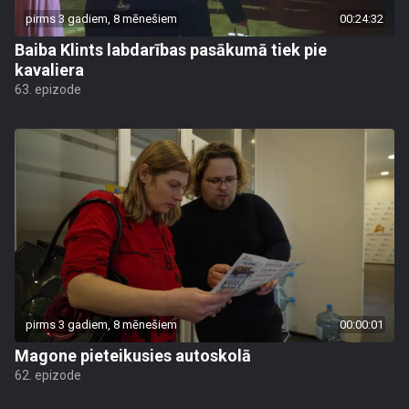
pirms 3 gadiem, 8 mēnešiem
00:24:32
Baiba Klints labdarības pasākumā tiek pie
kavaliera
63. epizode
pirms 3 gadiem, 8 mēnešiem
00:00:01
Magone pieteikusies autoskolā
62. epizode