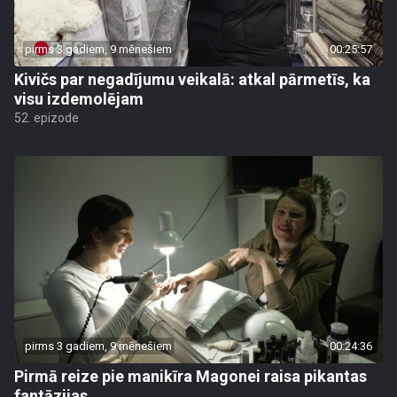
pirms 3 gadiem, 9 mēnešiem
00:25:57
Kivičs par negadījumu veikalā: atkal pārmetīs, ka
visu izdemolējam
52. epizode
pirms 3 gadiem, 9 mēnešiem
00:24:36
Pirmā reize pie manikīra Magonei raisa pikantas
fantāzijas