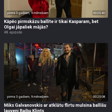
pirms 3 gadiem, 9 mēnešiem
00:25:40
Kāpēc pirmskāzu ballīte ir tikai Kasparam, bet
Olgai jāpaliek mājās?
48. epizode
pirms 3 gadiem, 9 mēnešiem
00:25:08
Miks Galvanovskis ar atklātu flirtu mulsina ballīšu
lauveni Baibu Klints