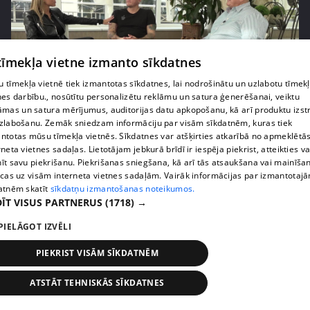
 tīmekļa vietne izmanto sīkdatnes
 tīmekļa vietnē tiek izmantotas sīkdatnes, lai nodrošinātu un uzlabotu tīmek
nes darbību., nosūtītu personalizētu reklāmu un satura ģenerēšanai, veiktu
pirms 3 gadiem, 9 mēnešiem
00:24:50
āmas un satura mērījumus, auditorijas datu apkopošanu, kā arī produktu izst
zlabošanu. Zemāk sniedzam informāciju par visām sīkdatnēm, kuras tiek
Kambalu pāri laulās mācītājs no Austrālijas
ntotas mūsu tīmekļa vietnēs. Sīkdatnes var atšķirties atkarībā no apmeklētā
41. epizode
rneta vietnes sadaļas. Lietotājam jebkurā brīdī ir iespēja piekrist, atteikties va
īt savu piekrišanu. Piekrišanas sniegšana, kā arī tās atsaukšana vai mainīša
ecas uz visām interneta vietnes sadaļām. Vairāk informācijas par izmantotaj
atnēm skatīt
sīkdatņu izmantošanas noteikumos.
ĪT VISUS PARTNERUS
(1718) →
PIELĀGOT IZVĒLI
PIEKRIST VISĀM SĪKDATNĒM
ATSTĀT TEHNISKĀS SĪKDATNES