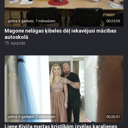
pirms 3 gadiem, 7 mēnešiem
00:25:05
Magone nelāgas ķibeles dēļ iekavējusi mācības
autoskolā
75. epizode
pirms 3 gadiem, 7 mēnešiem
00:26:01
Liene Kiviča meitas kristībām izvēlas karalienes