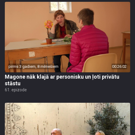
pirms 3 gadiem, 8 mēnešiem
00:26:02
Magone nāk klajā ar personisku un ļoti privātu
stāstu
61. epizode