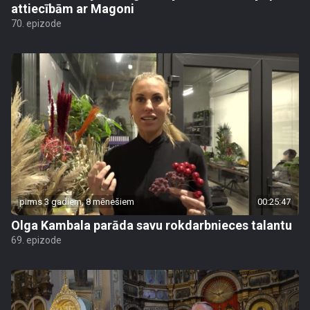
attiecībām ar Magoni
70. epizode
pirms 3 gadiem, 8 mēnešiem
00:25:47
Olga Kambala parāda savu rokdarbnieces talantu
69. epizode