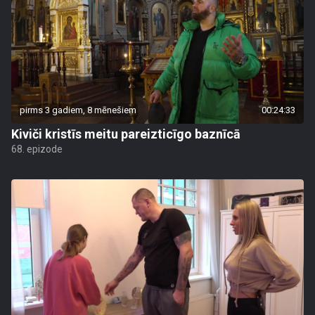
pirms 3 gadiem, 8 mēnešiem
00:24:33
Kiviči kristīs meitu pareizticīgo baznīcā
68. epizode