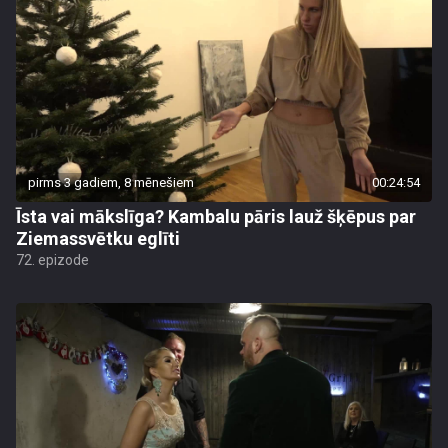
pirms 3 gadiem, 8 mēnešiem
00:24:54
Īsta vai mākslīga? Kambalu pāris lauž šķēpus par
Ziemassvētku eglīti
72. epizode