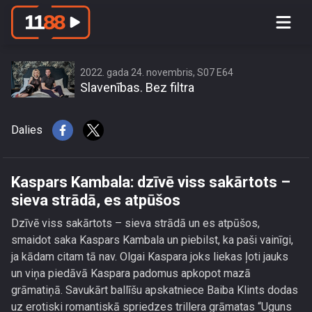
Kaspars Kambala: dzīvē viss
sakārtots – sieva strādā, es atpūšos
2022. gada 24. novembris, S07 E64
Slavenības. Bez filtra
Dalies
Kaspars Kambala: dzīvē viss sakārtots –
sieva strādā, es atpūšos
Dzīvē viss sakārtots – sieva strādā un es atpūšos,
smaidot saka Kaspars Kambala un piebilst, ka paši vainīgi,
ja kādam citam tā nav. Olgai Kaspara joks liekas ļoti jauks
un viņa piedāvā Kaspara padomus apkopot mazā
grāmatiņā. Savukārt ballīšu apskatniece Baiba Klints dodas
uz erotiski romantiskā spriedzes trillera grāmatas “Uguns