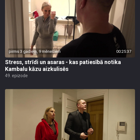
pirms 3 gadiem, 9 mēnešiem
00:25:37
Stress, strīdi un asaras - kas patiesībā notika
Kambalu kāzu aizkulisēs
49. epizode