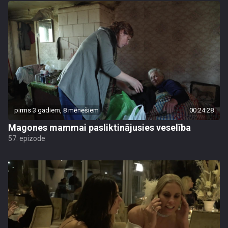
pirms 3 gadiem, 8 mēnešiem
00:24:28
Magones mammai pasliktinājusies veselība
57. epizode