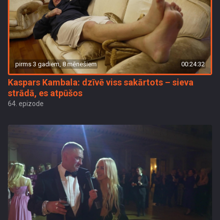
pirms 3 gadiem, 8 mēnešiem
00:24:32
Kaspars Kambala: dzīvē viss sakārtots – sieva
strādā, es atpūšos
64. epizode