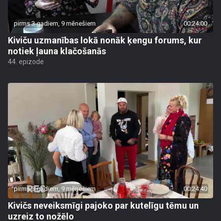
pirms 3 gadiem, 9 mēnešiem
00:24:00
Kiviču uzmanības lokā nonāk ķengu forums, kur
notiek ļauna klačošanās
44. epizode
pirms 3 gadiem, 9 mēnešiem
00:24:40
Kivičs neveiksmīgi pajoko par kutelīgu tēmu un
uzreiz to nožēlo