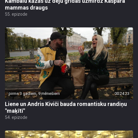
Kambalu kāzās uz deju grīdas uzmirdz Kaspara
mammas draugs
55. epizode
pirms 3 gadiem, 9 mēnešiem
00:24:23
Liene un Andris Kiviči bauda romantisku randiņu
"maķītī"
54. epizode