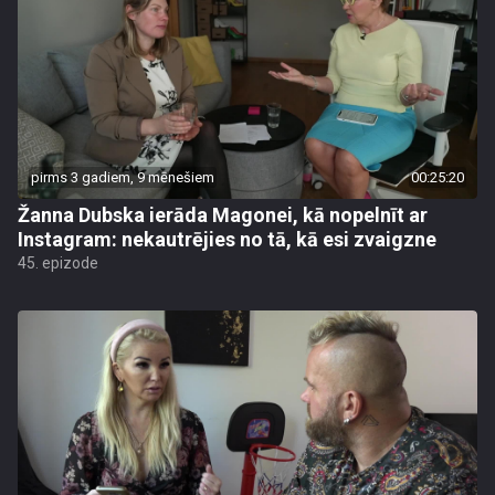
pirms 3 gadiem, 9 mēnešiem
00:25:20
Žanna Dubska ierāda Magonei, kā nopelnīt ar
Instagram: nekautrējies no tā, kā esi zvaigzne
45. epizode