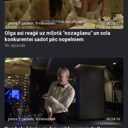
pirms 3 gadiem, 9 mēnešiem
00:25:17
Olga asi reaģē uz mīļotā "nozagšanu" un sola
konkurentei sadot pēc nopelniem
56. epizode
pirms 3 gadiem, 9 mēnešiem
00:24:16