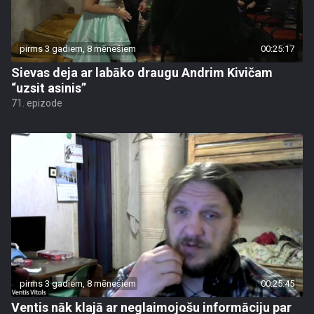
pirms 3 gadiem, 8 mēnešiem
00:25:17
Sievas deja ar labāko draugu Andrim Kivičam
“uzsit asinis”
71. epizode
pirms 3 gadiem, 8 mēnešiem
00:25:45
Ventis nāk klajā ar neglaimojošu informāciju par