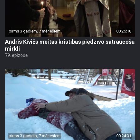
pirms 3 gadiem, 7 mēnešiem
00:26:18
Andris Kivičs meitas kristībās piedzīvo satraucošu
mirkli
79. epizode
pirms 3 gadiem, 7 mēnešiem
00:24:31