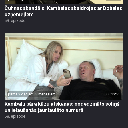
Čuhņas skandāls: Kambalas skaidrojas ar Dobeles
uzņēmējiem
59. epizode
pirms 3 gadiem, 8 mēnešiem
00:23:51
Kambalu pāra kāzu atskaņas: nodedzināts soliņš
un ielaušanās jaunlaulāto numurā
58. epizode