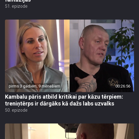
51. epizode
pirms 3 gadiem, 9 mēnešiem
00:26:56
Kambalu pāris atbild kritikai par kāzu tērpiem:
treniņtērps ir dārgāks kā dažs labs uzvalks
50. epizode