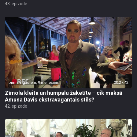
43. epizode
pirms 3 gadiem, 9 mēnešiem
00:27:42
Zīmola kleita un humpalu žaketīte – cik maksā
Amuna Davis ekstravagantais stils?
42. epizode