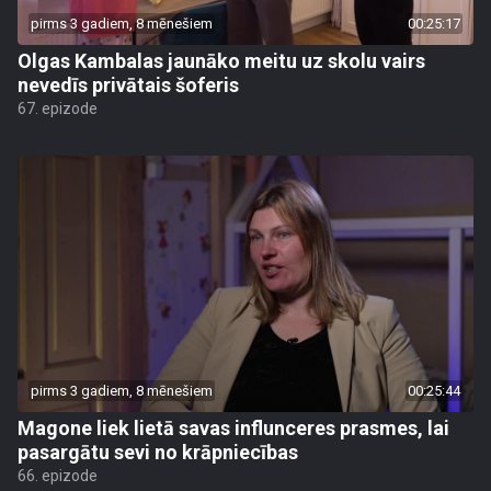
pirms 3 gadiem, 8 mēnešiem
00:25:17
Olgas Kambalas jaunāko meitu uz skolu vairs
nevedīs privātais šoferis
67. epizode
pirms 3 gadiem, 8 mēnešiem
00:25:44
Magone liek lietā savas influnceres prasmes, lai
pasargātu sevi no krāpniecības
66. epizode