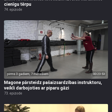
cienīgu tērpu
74. epizode
pirms 3 gadiem, 7 mēnešiem
00:23:53
Magone pārsteidz pašaizsardzības instruktoru,
veikli darbojoties ar piparu gāzi
73. epizode