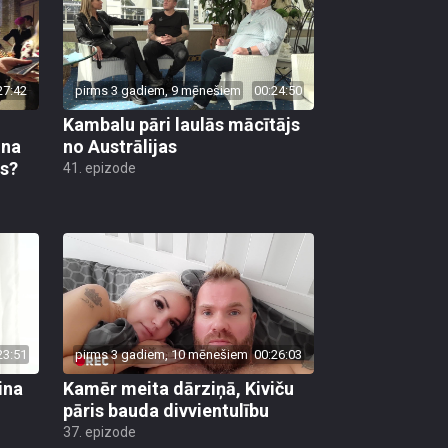
27:42
pirms 3 gadiem, 9 mēnešiem
00:24:50
Kambalu pāri laulās mācītājs
una
no Austrālijas
ls?
41. epizode
23:51
pirms 3 gadiem, 10 mēnešiem
00:26:03
ina
Kamēr meita dārziņā, Kiviču
pāris bauda divvientulību
37. epizode