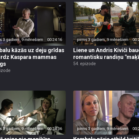
s 3 gadiem, 9 mēnešiem
00:24:16
pirms 3 gadiem, 9 mēnešiem
00:
alu kāzās uz deju grīdas
Liene un Andris Kiviči ba
irdz Kaspara mammas
romantisku randiņu "maķī
gs
54. epizode
pizode
s 3 gadiem, 9 mēnešiem
00:24:36
pirms 3 gadiem, 9 mēnešiem
00:
ā reize pie manikīra
Kambalu pāris atbild kriti