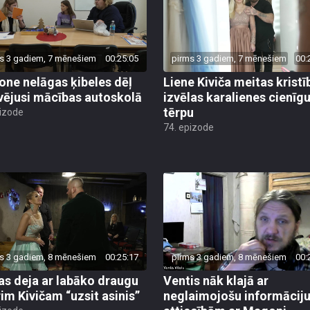
s 3 gadiem, 7 mēnešiem
00:25:05
pirms 3 gadiem, 7 mēnešiem
00:
ne nelāgas ķibeles dēļ
Liene Kiviča meitas krist
vējusi mācības autoskolā
izvēlas karalienes cienīg
tērpu
pizode
74. epizode
s 3 gadiem, 8 mēnešiem
00:25:17
pirms 3 gadiem, 8 mēnešiem
00:
as deja ar labāko draugu
Ventis nāk klajā ar
im Kivičam “uzsit asinis”
neglaimojošu informāciju
attiecībām ar Magoni
pizode