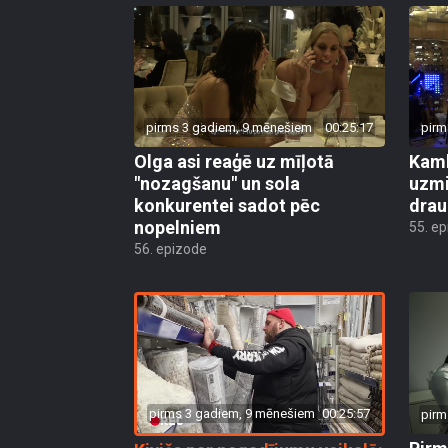
pirms 3 gadiem, 9 mēnešiem
00:25:17
pirm
Olga asi reaģē uz mīļotā
Kamb
"nozagšanu" un sola
uzm
konkurentei sadot pēc
drau
nopelniem
55. e
56. epizode
pirms 3 gadiem, 9 mēnešiem
00:25:57
pirm
Pirm
Kivičs par negadījumu veikalā: