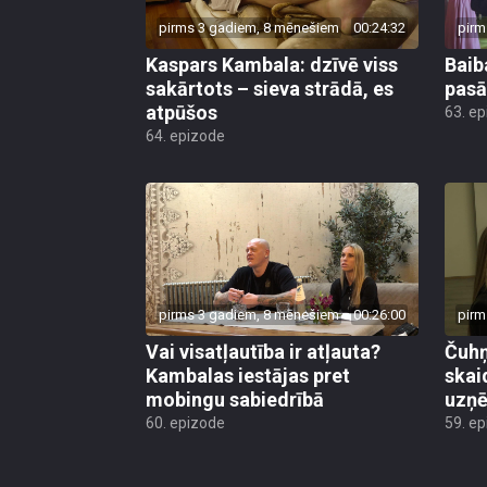
pirms 3 gadiem, 8 mēnešiem
00:24:32
pirm
Kaspars Kambala: dzīvē viss
Baib
sakārtots – sieva strādā, es
pasā
atpūšos
63. e
64. epizode
pirms 3 gadiem, 8 mēnešiem
00:26:00
pirm
Vai visatļautība ir atļauta?
Čuhņ
Kambalas iestājas pret
skai
mobingu sabiedrībā
uzņ
60. epizode
59. e