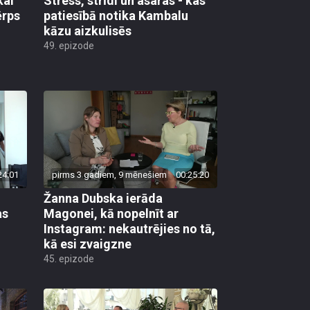
ērps
patiesībā notika Kambalu
kāzu aizkulisēs
49. epizode
24:01
pirms 3 gadiem, 9 mēnešiem
00:25:20
Žanna Dubska ierāda
as
Magonei, kā nopelnīt ar
Instagram: nekautrējies no tā,
kā esi zvaigzne
45. epizode