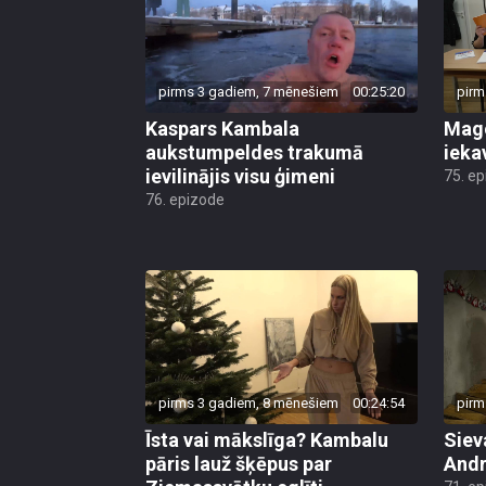
pirms 3 gadiem, 7 mēnešiem
00:25:20
pirm
Kaspars Kambala
Mago
aukstumpeldes trakumā
ieka
ievilinājis visu ģimeni
75. e
76. epizode
pirms 3 gadiem, 8 mēnešiem
00:24:54
pirm
Īsta vai mākslīga? Kambalu
Siev
pāris lauž šķēpus par
Andr
Ziemassvētku eglīti
71. e