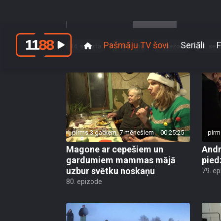
Sezonas
Klipi
14. sezona
13. sezona
12. sezona
11. sez
pirms 3 gadiem, 7 mēnešiem
00:25:25
pirm
Magone ar cepešiem un
Andr
gardumiem mammas mājā
pied
uzbur svētku noskaņu
79. e
80. epizode