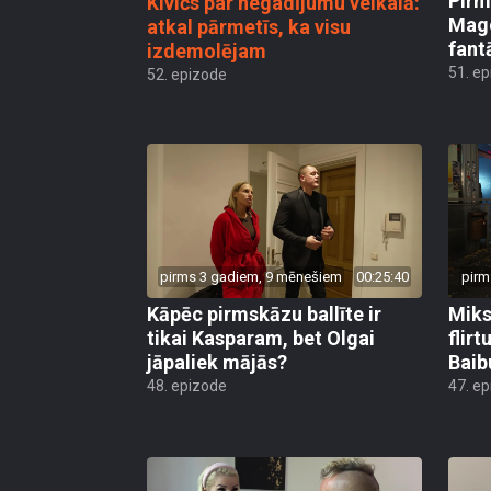
Mago
atkal pārmetīs, ka visu
fant
izdemolējam
51. e
52. epizode
pirms 3 gadiem, 9 mēnešiem
00:25:40
pirm
Kāpēc pirmskāzu ballīte ir
Miks
tikai Kasparam, bet Olgai
flirt
jāpaliek mājās?
Baib
48. epizode
47. e