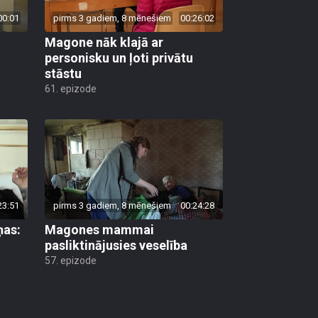
00:01
pirms 3 gadiem, 8 mēnešiem
00:26:02
Magone nāk klajā ar
personisku un ļoti privātu
stāstu
61. epizode
23:51
pirms 3 gadiem, 8 mēnešiem
00:24:28
ņas:
Magones mammai
pasliktinājusies veselība
57. epizode