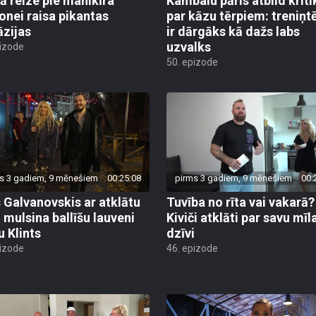
nei raisa pikantas
par kāzu tērpiem: treniņt
āzijas
ir dārgāks kā dažs labs
uzvalks
pizode
50. epizode
s 3 gadiem, 9 mēnešiem
00:25:08
pirms 3 gadiem, 9 mēnešiem
00:
 Galvanovskis ar atklātu
Tuvība no rīta vai vakarā?
u mulsina ballīšu lauveni
Kiviči atklāti par savu mīl
u Klints
dzīvi
pizode
46. epizode