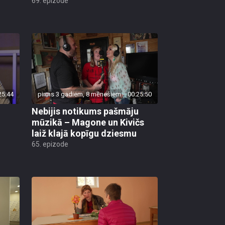
25:44
pirms 3 gadiem, 8 mēnešiem
00:25:50
Nebijis notikums pašmāju
mūzikā – Magone un Kivičs
laiž klajā kopīgu dziesmu
65. epizode