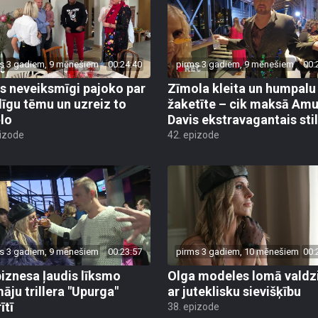
s 3 gadiem, 9 mēnešiem
00:24:40
pirms 3 gadiem, 9 mēnešiem
00:
čs neveiksmīgi pajoko par
Zīmola kleita un humpalu
līgu tēmu un uzreiz to
žaketīte – cik maksā Am
lo
Davis ekstravagantais sti
pizode
42. epizode
s 3 gadiem, 9 mēnešiem
00:23:57
pirms 3 gadiem, 10 mēnešiem
00:
iznesa ļaudis līksmo
Olga modeles lomā valdz
āju trillera "Upurga"
ar juteklisku sievišķību
ītī
38. epizode
pizode