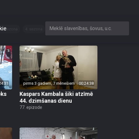
5. sezona
4. sezona
3. sezona
24:31
pirms 3 gadiem, 7 mēnešiem
00:24:38
eks
Kaspars Kambala šiki atzīmē
44. dzimšanas dienu
77. epizode