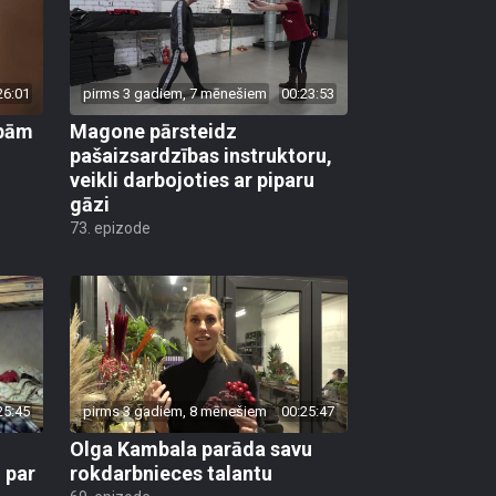
26:01
pirms 3 gadiem, 7 mēnešiem
00:23:53
ībām
Magone pārsteidz
u
pašaizsardzības instruktoru,
veikli darbojoties ar piparu
gāzi
73. epizode
25:45
pirms 3 gadiem, 8 mēnešiem
00:25:47
Olga Kambala parāda savu
 par
rokdarbnieces talantu
69. epizode