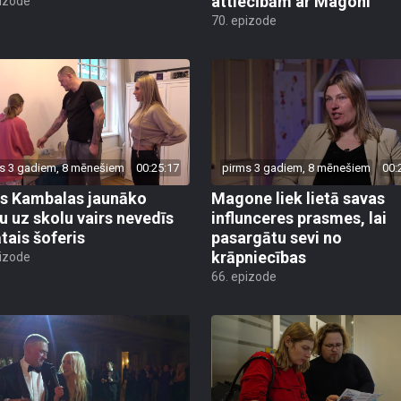
70. epizode
s 3 gadiem, 8 mēnešiem
00:25:17
pirms 3 gadiem, 8 mēnešiem
00:
s Kambalas jaunāko
Magone liek lietā savas
u uz skolu vairs nevedīs
influnceres prasmes, lai
ātais šoferis
pasargātu sevi no
krāpniecības
pizode
66. epizode