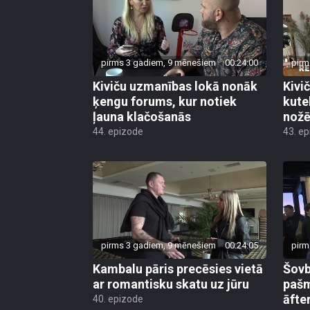
pirms 3 gadiem, 9 mēnešiem
00:24:00
pirm
Kiviču uzmanības lokā nonāk
Kivi
ķengu forums, kur notiek
kute
ļauna klačošanās
nožē
44. epizode
43. e
pirms 3 gadiem, 9 mēnešiem
00:24:05
pirm
Kambalu pāris precēsies vietā
Šovb
ar romantisku skatu uz jūru
pašm
āfter
40. epizode
39. e