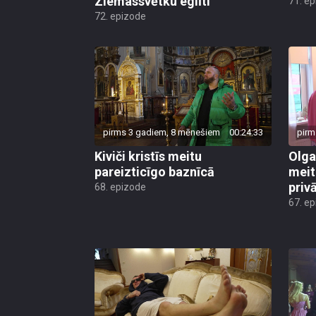
72. epizode
pirms 3 gadiem, 8 mēnešiem
00:24:33
pirm
Kiviči kristīs meitu
Olga
pareizticīgo baznīcā
meit
priv
68. epizode
67. e