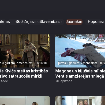
ona
10. sezona
9. sezona
8. sezona
7. sezona
6. sezona
s 3 gadiem, 7 mēnešiem
00:26:18
pirms 3 gadiem, 7 mēnešiem
00:
is Kivičs meitas kristībās
Magone un bijušais mīlni
zīvo satraucošu mirkli
Ventis amzierējas sniegā
pizode
78. epizode