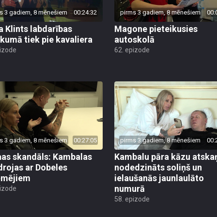
s 3 gadiem, 8 mēnešiem
00:24:32
pirms 3 gadiem, 8 mēnešiem
00:
a Klints labdarības
Magone pieteikusies
kumā tiek pie kavaliera
autoskolā
pizode
62. epizode
s 3 gadiem, 8 mēnešiem
00:27:05
pirms 3 gadiem, 8 mēnešiem
00:
as skandāls: Kambalas
Kambalu pāra kāzu atska
drojas ar Dobeles
nodedzināts soliņš un
ēmējiem
ielaušanās jaunlaulāto
numurā
pizode
58. epizode