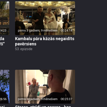
24:23
pirms 3 gadiem, 9 mēnešiem
00:24:14
uda
Kambalu pāra kāzās negaidīts
tī"
pavērsiens
53. epizode
26:56
pirms 3 gadiem, 9 mēnešiem
00:25:37
kai
Stress, strīdi un asaras - kas