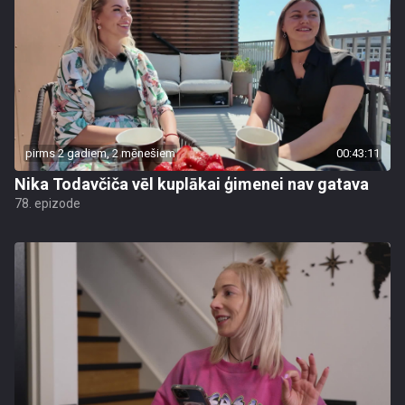
pirms 2 gadiem, 2 mēnešiem
00:43:11
Nika Todavčiča vēl kuplākai ģimenei nav gatava
78. epizode