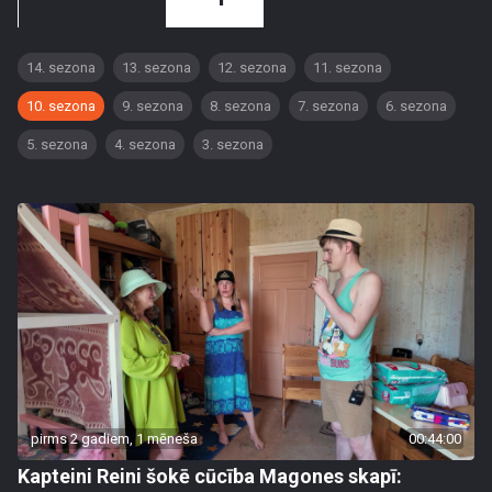
14. sezona
13. sezona
12. sezona
11. sezona
10. sezona
9. sezona
8. sezona
7. sezona
6. sezona
5. sezona
4. sezona
3. sezona
pirms 2 gadiem, 1 mēneša
00:44:00
Kapteini Reini šokē cūcība Magones skapī: