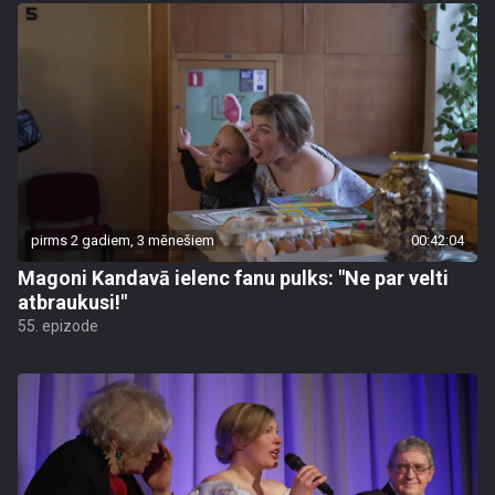
pirms 2 gadiem, 3 mēnešiem
00:42:04
Magoni Kandavā ielenc fanu pulks: "Ne par velti
atbraukusi!"
55. epizode