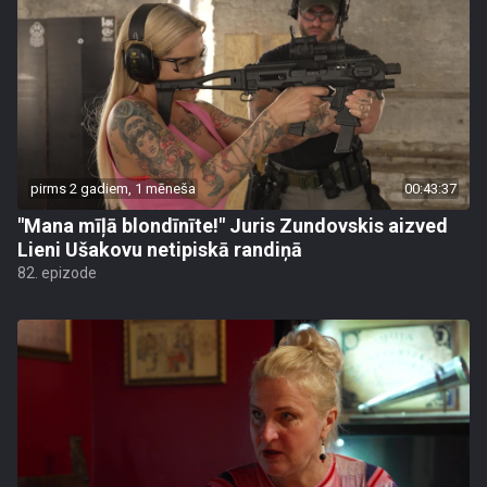
pirms 2 gadiem, 1 mēneša
00:43:37
"Mana mīļā blondīnīte!" Juris Zundovskis aizved
Lieni Ušakovu netipiskā randiņā
82. epizode