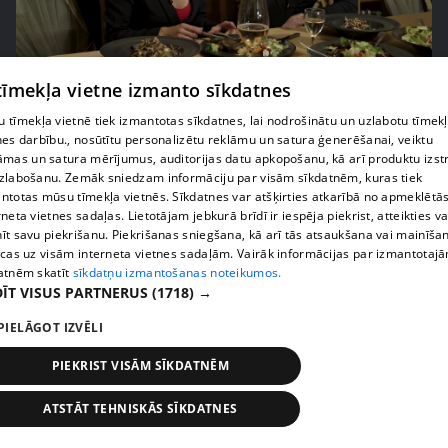
pirms 2 gadiem, 4 mēnešiem
00:43:39
 tīmekļa vietne izmanto sīkdatnes
Katy Tindemark nākas atteikt Dāvida
 tīmekļa vietnē tiek izmantotas sīkdatnes, lai nodrošinātu un uzlabotu tīmek
piedāvājumam miljonāra dēļ
nes darbību., nosūtītu personalizētu reklāmu un satura ģenerēšanai, veiktu
46. epizode
āmas un satura mērījumus, auditorijas datu apkopošanu, kā arī produktu izst
zlabošanu. Zemāk sniedzam informāciju par visām sīkdatnēm, kuras tiek
ntotas mūsu tīmekļa vietnēs. Sīkdatnes var atšķirties atkarībā no apmeklētā
rneta vietnes sadaļas. Lietotājam jebkurā brīdī ir iespēja piekrist, atteikties va
īt savu piekrišanu. Piekrišanas sniegšana, kā arī tās atsaukšana vai mainīša
ecas uz visām interneta vietnes sadaļām. Vairāk informācijas par izmantotaj
atnēm skatīt
sīkdatņu izmantošanas noteikumos.
ĪT VISUS PARTNERUS
(1718) →
PIELĀGOT IZVĒLI
PIEKRIST VISĀM SĪKDATNĒM
ATSTĀT TEHNISKĀS SĪKDATNES
pirms 2 gadiem
00:42:23
Jurim Zundovskim pilnībā mainījies priekšstats