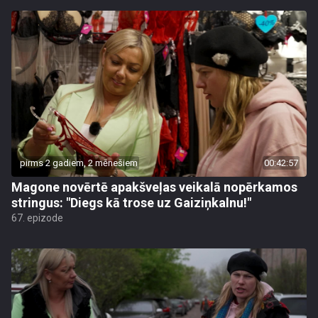
pirms 2 gadiem, 2 mēnešiem
00:42:57
Magone novērtē apakšveļas veikalā nopērkamos
stringus: "Diegs kā trose uz Gaiziņkalnu!"
67. epizode