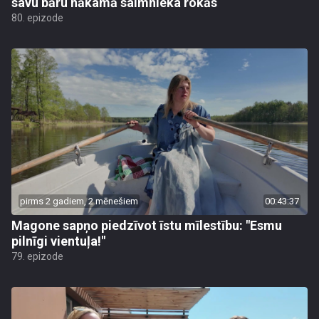
savu bāru nākamā saimnieka rokās
80. epizode
pirms 2 gadiem, 2 mēnešiem
00:43:37
Magone sapņo piedzīvot īstu mīlestību: "Esmu
pilnīgi vientuļa!"
79. epizode