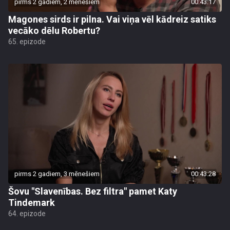
pirms 2 gadiem, 2 mēnešiem
00:43:17
Magones sirds ir pilna. Vai viņa vēl kādreiz satiks
vecāko dēlu Robertu?
65. epizode
pirms 2 gadiem, 3 mēnešiem
00:43:28
Šovu "Slavenības. Bez filtra" pamet Katy
Tindemark
64. epizode