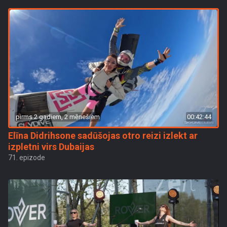
pirms 2 gadiem, 2 mēnešiem
00:42:44
Elīna Didrihsone sadūšojas otro reizi izlekt ar
izpletni virs Dubaijas
71. epizode