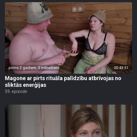
pirms 2 gadiem, 3 mēnešiem
00:43:51
Magone ar pirts rituāla palīdzību atbrīvojas no
sliktās enerģijas
59. epizode