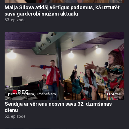
Maija Silova atklāj vērtīgus padomus, kā uzturēt
savu garderobi mūžam aktuālu
53. epizode
pirms 2 gadiem, 3 mēnešiem
00:42:50
Sendija ar vērienu nosvin savu 32. dzimšanas
dienu
52. epizode