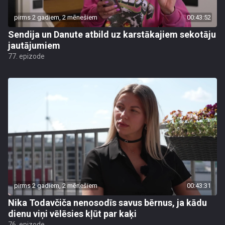
pirms 2 gadiem, 2 mēnešiem
00:43:52
Sendija un Danute atbild uz karstākajiem sekotāju
jautājumiem
77. epizode
pirms 2 gadiem, 2 mēnešiem
00:43:31
Nika Todavčiča nenosodīs savus bērnus, ja kādu
dienu viņi vēlēsies kļūt par kaķi
76. epizode