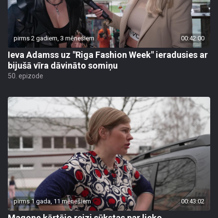
pirms 2 gadiem, 3 mēnešiem
00:42:00
Ieva Adamss uz "Riga Fashion Week" ieradusies ar
bijušā vīra dāvināto somiņu
50. epizode
pirms 1 gada, 11 mēnešiem
00:43:02
Magone kārtējo reizi sūkstas par lieko