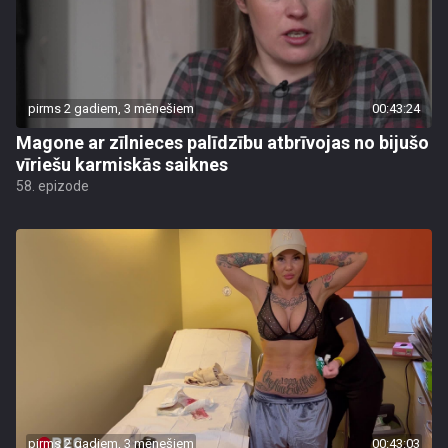
pirms 2 gadiem, 3 mēnešiem
00:43:24
Magone ar zīlnieces palīdzību atbrīvojas no bijušo
vīriešu karmiskās saiknes
58. epizode
pirms 2 gadiem, 3 mēnešiem
00:43:03