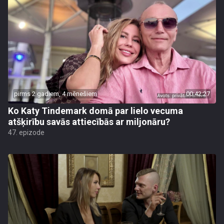
pirms 2 gadiem, 4 mēnešiem
00:42:27
Ko Katy Tindemark domā par lielo vecuma
atšķirību savās attiecībās ar miljonāru?
47. epizode