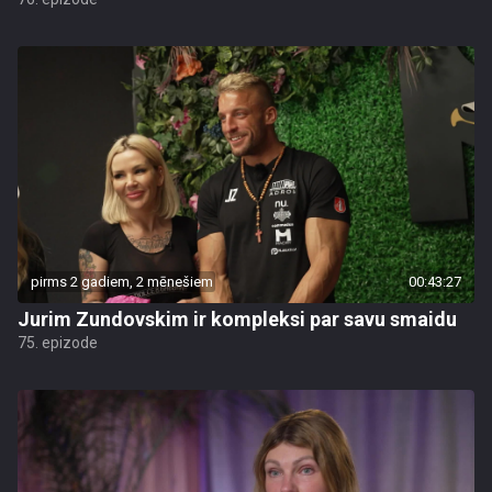
pirms 2 gadiem, 2 mēnešiem
00:43:27
Jurim Zundovskim ir kompleksi par savu smaidu
75. epizode