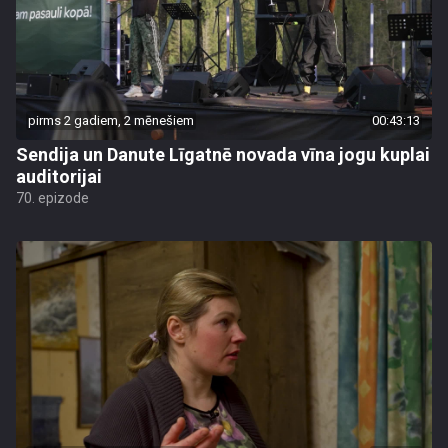
pirms 2 gadiem, 2 mēnešiem
00:43:13
Sendija un Danute Līgatnē novada vīna jogu kuplai
auditorijai
70. epizode