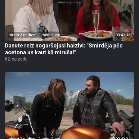
pirms 2 gadiem, 3 mēnešiem
00:42:13
Danute reiz nogaršojusi haizivi: "Smirdēja pēc
acetona un kaut kā miruša!"
62. epizode
pirms 2 gadiem, 3 mēnešiem
00:42:34