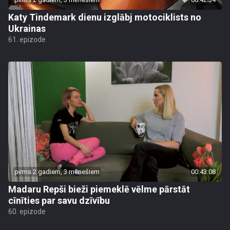
Katy Tindemark dienu izglābj motociklists no
Ukrainas
61. epizode
pirms 2 gadiem, 3 mēnešiem
00:43:08
Madaru Repši bieži piemeklē vēlme pārstāt
cīnīties par savu dzīvību
60. epizode