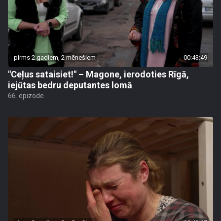
pirms 2 gadiem, 2 mēnešiem
00:43:49
"Ceļus sataisiet!" – Magone, ierodoties Rīgā,
iejūtas bedru deputantes lomā
66. epizode