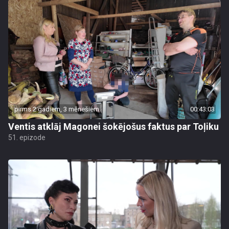
pirms 2 gadiem, 3 mēnešiem
00:43:03
Ventis atklāj Magonei šokējošus faktus par Toļiku
51. epizode