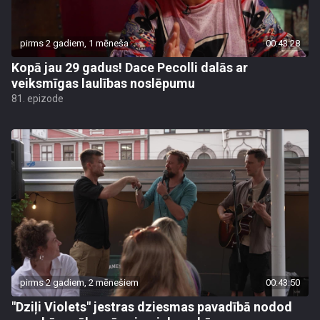
pirms 2 gadiem, 1 mēneša
00:43:28
Kopā jau 29 gadus! Dace Pecolli dalās ar
veiksmīgas laulības noslēpumu
81. epizode
pirms 2 gadiem, 2 mēnešiem
00:43:50
"Dziļi Violets" jestras dziesmas pavadībā nodod