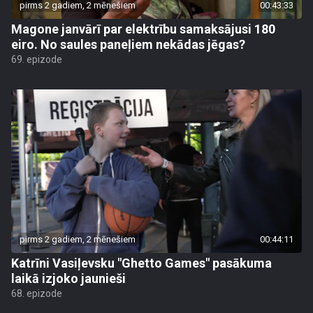
pirms 2 gadiem, 2 mēnešiem
00:43:33
Magone janvārī par elektrību samaksājusi 180
eiro. No saules paneļiem nekādas jēgas?
69. epizode
pirms 2 gadiem, 2 mēnešiem
00:44:11
Katrīni Vasiļevsku "Ghetto Games" pasākuma
laikā izjoko jaunieši
68. epizode