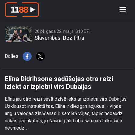
Elīna Didrihsone sadūšojas otro reizi
izlekt ar izpletni virs Dubaijas
2024. gada 22. maijs, S10 E71
Slavenības. Bez filtra
Dalies
Elīna Didrihsone sadūšojas otro reizi
izlekt ar izpletni virs Dubaijas
Elīna jau otro reizi savā dzīvē leks ar izpletni virs Dubaijas.
Uzklausot instruktāžas, Elīna ir diezgan apjukusi - viņas
angļu valodas zināšanas ir samērā vājas, tāpēc nedaudz
nākas papukoties, jo Nauris palīdzību sarunas tulkošanā
nesniedz...