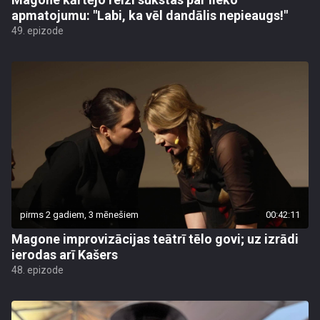
apmatojumu: "Labi, ka vēl dandālis nepieaugs!"
49. epizode
pirms 2 gadiem, 3 mēnešiem
00:42:11
Magone improvizācijas teātrī tēlo govi; uz izrādi
ierodas arī Kašers
48. epizode