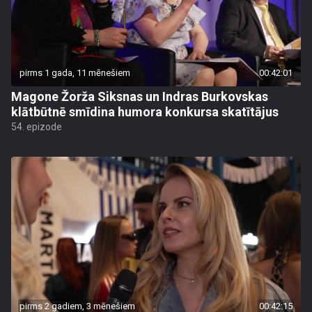
pirms 1 gada, 11 mēnešiem
00:42:01
Magone Žorža Siksnas un Indras Burkovskas
klātbūtnē smīdina humora konkursa skatītājus
54. epizode
pirms 2 gadiem, 3 mēnešiem
00:42:15