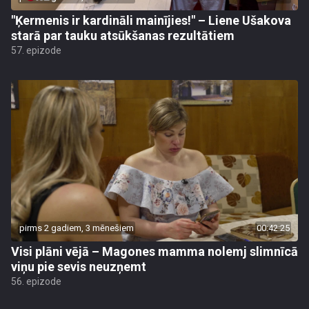
"Ķermenis ir kardināli mainījies!" – Liene Ušakova
starā par tauku atsūkšanas rezultātiem
57. epizode
pirms 2 gadiem, 3 mēnešiem
00:42:25
Visi plāni vējā – Magones mamma nolemj slimnīcā
viņu pie sevis neuzņemt
56. epizode