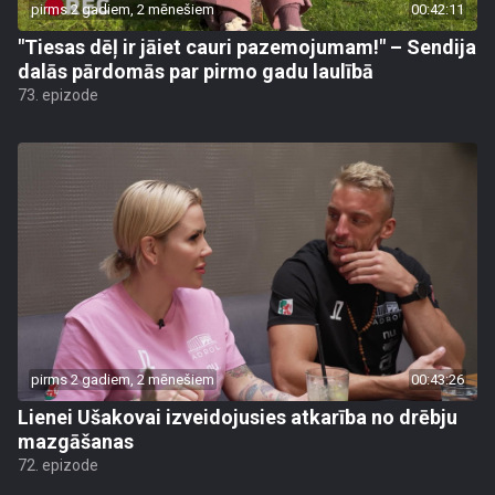
pirms 2 gadiem, 2 mēnešiem
00:42:11
"Tiesas dēļ ir jāiet cauri pazemojumam!" – Sendija
dalās pārdomās par pirmo gadu laulībā
73. epizode
pirms 2 gadiem, 2 mēnešiem
00:43:26
Lienei Ušakovai izveidojusies atkarība no drēbju
mazgāšanas
72. epizode