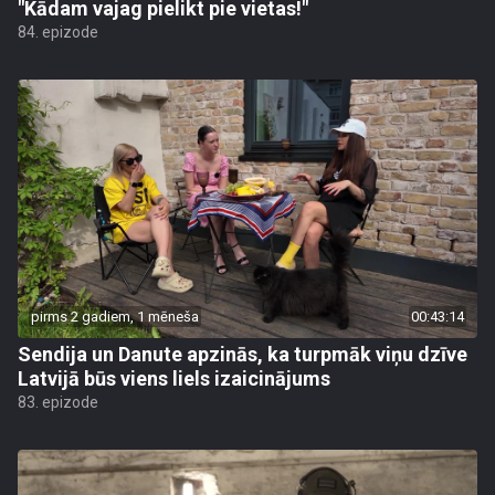
"Kādam vajag pielikt pie vietas!"
84. epizode
pirms 2 gadiem, 1 mēneša
00:43:14
Sendija un Danute apzinās, ka turpmāk viņu dzīve
Latvijā būs viens liels izaicinājums
83. epizode