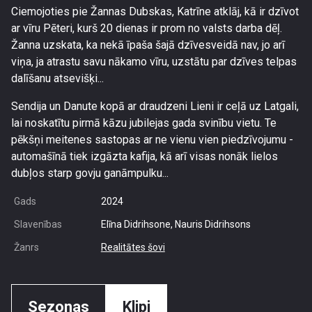
Ciemojoties pie Žannas Dubskas, Katrīne atklāj, kā ir dzīvot
ar vīru Pēteri, kurš 20 dienas ir prom no valsts darba dēļ.
Žanna uzskata, ka nekā īpaša šajā dzīvesveidā nav, jo arī
viņa, ja atrastu savu nākamo vīru, uzstātu par dzīves telpas
dalīšanu atsevišķi...
Sendija un Danute kopā ar draudzeni Lieni ir ceļā uz Latgali,
lai noskatītu pirmā kāzu jubilejas gada svinību vietu. Te
pēkšņi meitenes sastopas ar ne vienu vien piedzīvojumu -
automašīnā tiek izgāzta kafija, kā arī visas nonāk lielos
dubļos starp govju ganāmpulku...
Gads
2024
Slavenības
Elīna Didrihsone, Nauris Didrihsons
Žanrs
Realitātes šovi
Sezonas
Klipi