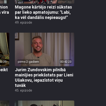
hion
Magone kārtējo reizi sūkstas
 vīra
par lieko apmatojumu: "Labi,
ka vēl dandālis nepieaugs!"
49. epizode
43:39
pirms 2 gadiem
00:42:23
eikt
Jurim Zundovskim pilnībā
mainījies priekšstats par Lieni
Ušakovu, iepazīstot viņu
tuvāk
45. epizode