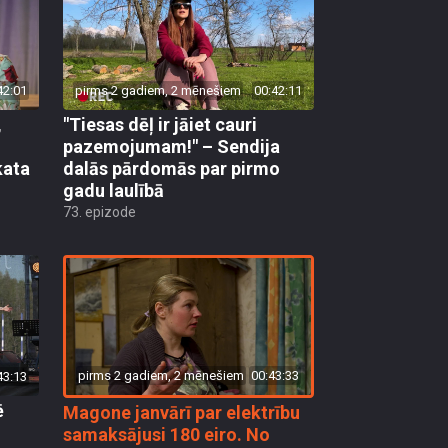
42:01
pirms 2 gadiem, 2 mēnešiem
00:42:11
,
"Tiesas dēļ ir jāiet cauri
pazemojumam!" – Sendija
kata
dalās pārdomās par pirmo
gadu laulībā
73. epizode
pirms 2 gadiem, 2 mēnešiem
00:43:33
43:13
ē
Magone janvārī par elektrību
samaksājusi 180 eiro. No