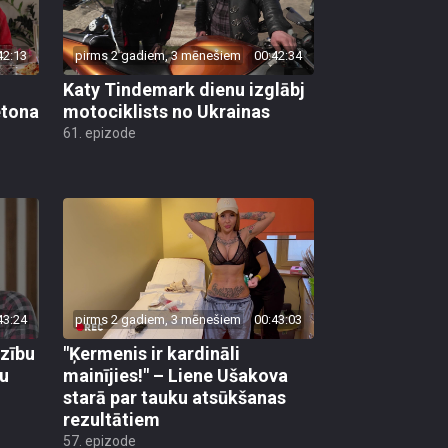
42:13
pirms 2 gadiem, 3 mēnešiem
00:42:34
Katy Tindemark dienu izglābj
etona
motociklists no Ukrainas
61. epizode
43:24
pirms 2 gadiem, 3 mēnešiem
00:43:03
dzību
"Ķermenis ir kardināli
šu
mainījies!" – Liene Ušakova
starā par tauku atsūkšanas
rezultātiem
57. epizode