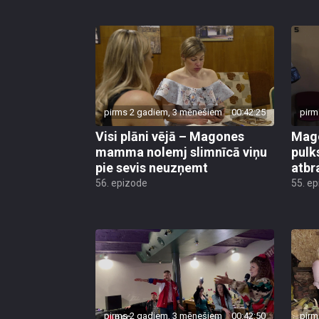
pirms 2 gadiem, 3 mēnešiem
00:42:25
pirm
Visi plāni vējā – Magones
Mago
mamma nolemj slimnīcā viņu
pulks
pie sevis neuzņemt
atbr
56. epizode
55. e
pirms 2 gadiem, 3 mēnešiem
00:42:50
pirm