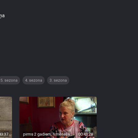
iņa
5. sezona
4. sezona
3. sezona
43:37
pirms 2 gadiem, 1 mēneša
00:43:28