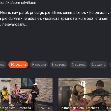
 nonākušiem cilvēkiem.
, Nauris nav pārāk priecīgs par Elīnas čammāšanos - kā parasti v
a pie durvīm - ieradusies viesnīcas apsardze, kura bez ierunām
u neievērošanu...
ona
10. sezona
9. sezona
8. sezona
7. sezona
6. sezona
s 2 gadiem, 1 mēneša
00:43:14
pirms 2 gadiem, 1 mēneša
00: