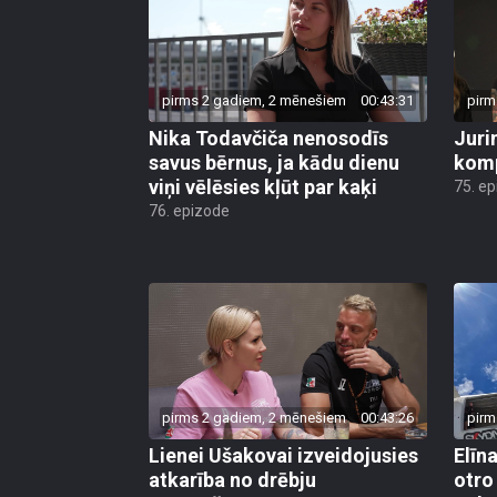
pirms 2 gadiem, 2 mēnešiem
00:43:31
pirm
Nika Todavčiča nenosodīs
Juri
savus bērnus, ja kādu dienu
komp
viņi vēlēsies kļūt par kaķi
75. e
76. epizode
pirms 2 gadiem, 2 mēnešiem
00:43:26
pirm
Lienei Ušakovai izveidojusies
Elīn
atkarība no drēbju
otro 