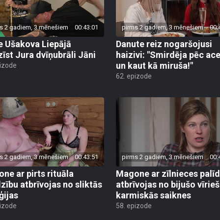
s 2 gadiem, 3 mēnešiem
00:43:01
pirms 2 gadiem, 3 mēnešiem
00:
e Ušakova Liepājā
Danute reiz nogaršojusi
zīst Jura dvīņubrāli Jāni
haizivi: "Smirdēja pēc ac
un kaut kā miruša!"
pizode
62. epizode
s 2 gadiem, 3 mēnešiem
00:43:51
pirms 2 gadiem, 3 mēnešiem
00:
ne ar pirts rituāla
Magone ar zīlnieces palī
dzību atbrīvojas no sliktās
atbrīvojas no bijušo vīrie
ģijas
karmiskās saiknes
pizode
58. epizode