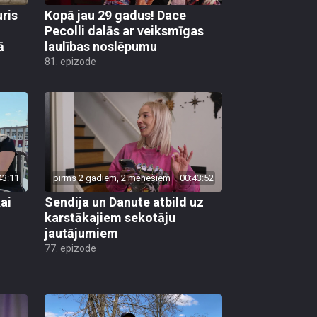
uris
Kopā jau 29 gadus! Dace
Pecolli dalās ar veiksmīgas
ā
laulības noslēpumu
81. epizode
43:11
pirms 2 gadiem, 2 mēnešiem
00:43:52
ai
Sendija un Danute atbild uz
karstākajiem sekotāju
jautājumiem
77. epizode