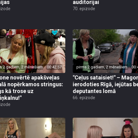
ijas
auditorijai
pizode
70. epizode
s 2 gadiem, 2 mēnešiem
00:42:57
pirms 2 gadiem, 2 mēnešiem
00:
ne novērtē apakšveļas
"Ceļus sataisiet!" – Mago
alā nopērkamos stringus:
ierodoties Rīgā, iejūtas b
gs kā trose uz
deputantes lomā
iņkalnu!"
66. epizode
pizode