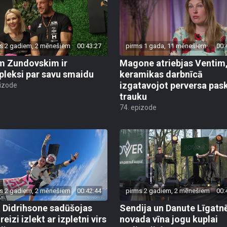
s 2 gadiem, 2 mēnešiem
00:43:27
pirms 1 gada, 11 mēnešiem
00:
m Zundovskim ir
Magone atriebjas Ventim
leksi par savu smaidu
keramikas darbnīcā
izgatavojot perversa pas
pizode
trauku
74. epizode
s 2 gadiem, 2 mēnešiem
00:42:44
pirms 2 gadiem, 2 mēnešiem
00:
a Didrihsone sadūšojas
Sendija un Danute Līgatn
reizi izlekt ar izpletni virs
novada vīna jogu kuplai