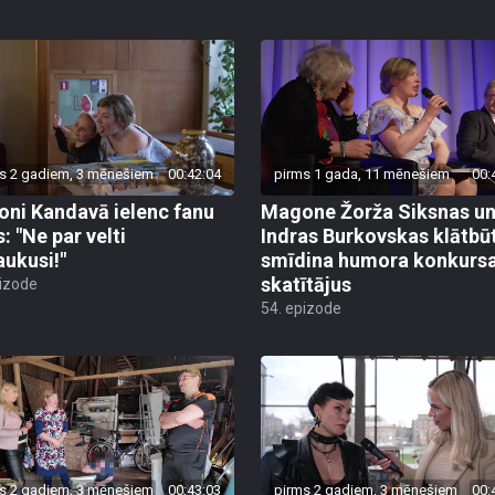
s 2 gadiem, 3 mēnešiem
00:42:04
pirms 1 gada, 11 mēnešiem
00:
ni Kandavā ielenc fanu
Magone Žorža Siksnas u
: "Ne par velti
Indras Burkovskas klātbū
aukusi!"
smīdina humora konkurs
skatītājus
pizode
54. epizode
s 2 gadiem, 3 mēnešiem
00:43:03
pirms 2 gadiem, 3 mēnešiem
00: