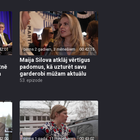
42:01
pirms 2 gadiem, 3 mēnešiem
00:42:15
n
Maija Silova atklāj vērtīgus
tnē
padomus, kā uzturēt savu
a
garderobi mūžam aktuālu
53. epizode
42:00
pirms 1 gada, 11 mēnešiem
00:43:02