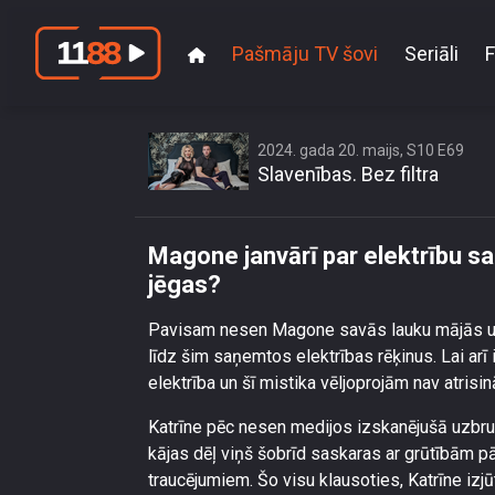
Pašmāju TV šovi
Seriāli
F
Magone janvārī pa
2024. gada 20. maijs, S10 E69
Slavenības. Bez filtra
Magone janvārī par elektrību s
jēgas?
Pavisam nesen Magone savās lauku mājās uzstā
līdz šim saņemtos elektrības rēķinus. Lai arī
elektrība un šī mistika vēljoprojām nav atrisinā
Katrīne pēc nesen medijos izskanējušā uzbru
kājas dēļ viņš šobrīd saskaras ar grūtībām pā
traucējumiem. Šo visu klausoties, Katrīne izjū