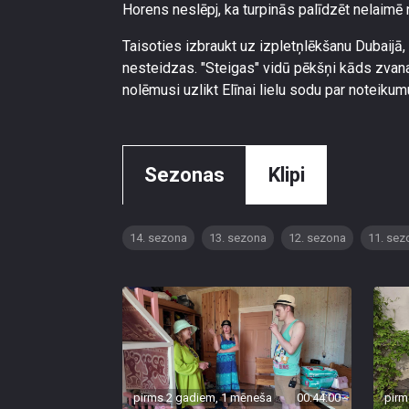
Horens neslēpj, ka turpinās palīdzēt nelaimē
Taisoties izbraukt uz izpletņlēkšanu Dubaijā
nesteidzas. "Steigas" vidū pēkšņi kāds zvan
nolēmusi uzlikt Elīnai lielu sodu par noteikum
Sezonas
Klipi
14. sezona
13. sezona
12. sezona
11. sez
pirms 2 gadiem, 1 mēneša
00:44:00
pirm