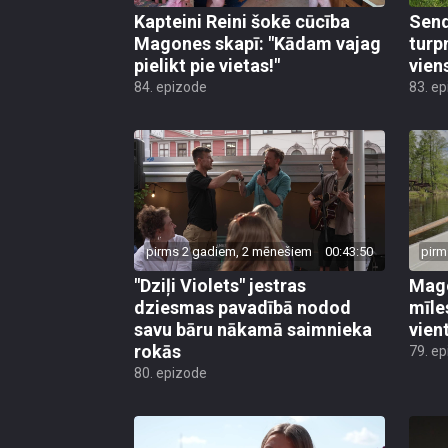
Kapteini Reini šokē cūcība
Send
Magones skapī: "Kādam vajag
turp
pielikt pie vietas!"
vien
84. epizode
83. e
pirms 2 gadiem, 2 mēnešiem
00:43:50
pirm
"Dziļi Violets" jestras
Mago
dziesmas pavadībā nodod
mīle
savu bāru nākamā saimnieka
vient
rokās
79. e
80. epizode