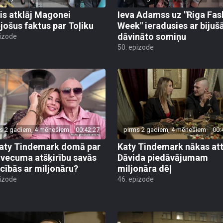
is atklāj Magonei
Ieva Adamss uz "Riga Fas
jošus faktus par Toļiku
Week" ieradusies ar bijušā
dāvināto somiņu
pizode
50. epizode
s 2 gadiem, 4 mēnešiem
00:42:27
pirms 2 gadiem, 4 mēnešiem
00:
aty Tindemark domā par
Katy Tindemark nākas att
o vecuma atšķirību savās
Dāvida piedāvājumam
ecībās ar miljonāru?
miljonāra dēļ
pizode
46. epizode