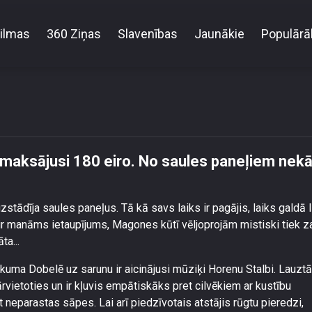
ilmas
360 Ziņas
Slavenības
Jaunākie
Populārā
r elektrību samaksājusi 180 eiro. No saules paneļ
amaksājusi 180 eiro. No saules paneļiem nek
dīja saules paneļus. Tā kā savs laiks ir pagājis, laiks galdā l
 ir manāms ietaupījums, Magones kūtī vēljoprojām mistiski tiek z
ta...
kuma Dobelē uz sarunu ir aicinājusi mūziķi Horenu Stalbi. Lauzt
rvietoties un ir kļuvis empātiskāks pret cilvēkiem ar kustību
t neparastas sāpes. Lai arī piedzīvotais atstājis rūgtu pieredzi,