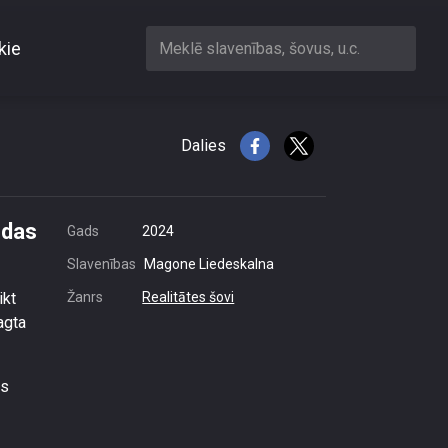
kie
Meklē slavenības, šovus, u.c.
iem nekādas jēgas?
Dalies
ādas
Gads
2024
Slavenības
Magone Liedeskalna
ikt
Žanrs
Realitātes šovi
agta
ās