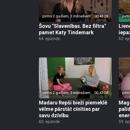
pirms 2 gadiem, 3 mēnešiem
00:43:28
pirm
Šovu "Slavenības. Bez filtra"
Lien
pamet Katy Tindemark
iepa
64. epizode
63. e
pirms 2 gadiem, 3 mēnešiem
00:43:08
pirm
Madaru Repši bieži piemeklē
Mago
vēlme pārstāt cīnīties par
palī
savu dzīvību
ener
60. epizode
59. e