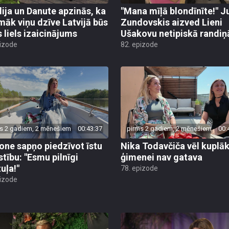
ija un Danute apzinās, ka
"Mana mīļā blondīnīte!" J
māk viņu dzīve Latvijā būs
Zundovskis aizved Lieni
s liels izaicinājums
Ušakovu netipiskā randiņ
pizode
82. epizode
s 2 gadiem, 2 mēnešiem
00:43:37
pirms 2 gadiem, 2 mēnešiem
00:
ne sapņo piedzīvot īstu
Nika Todavčiča vēl kuplāk
stību: "Esmu pilnīgi
ģimenei nav gatava
uļa!"
78. epizode
pizode