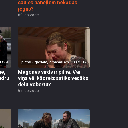
saules paneļiem nekādas
jēgas?
69. epizode
43:49
pirms 2 gadiem, 2 mēnešiem
00:43:17
ne,
Magones sirds ir pilna. Vai
edru
viņa vēl kādreiz satiks vecāko
dēlu Robertu?
65. epizode