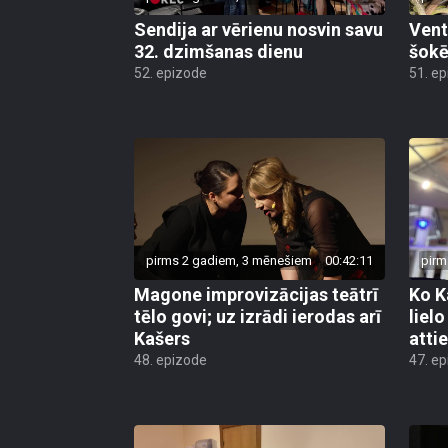
Sendija ar vērienu nosvin savu
Vent
32. dzimšanas dienu
šokē
52. epizode
51. e
pirms 2 gadiem, 3 mēnešiem
00:42:11
pirm
Magone improvizācijas teātrī
Ko K
tēlo govi; uz izrādi ierodas arī
liel
Kašers
atti
48. epizode
47. e