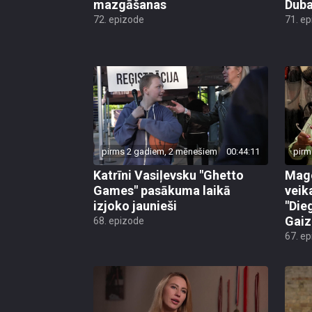
mazgāšanas
Duba
72. epizode
71. e
pirms 2 gadiem, 2 mēnešiem
00:44:11
pirm
Katrīni Vasiļevsku "Ghetto
Mago
Games" pasākuma laikā
veik
izjoko jaunieši
"Die
Gaiz
68. epizode
67. e