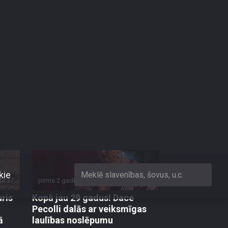
5. sezona
4. sezona
3. sezona
43:37
pirms 2 gadiem, 1 mēneša
00:43:28
uris
Kopā jau 29 gadus! Dace
Pecolli dalās ar veiksmīgas
ā
laulības noslēpumu
81. epizode