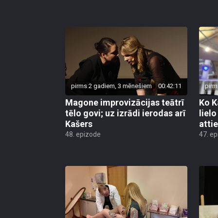
pirms 2 gadiem, 3 mēnešiem
00:42:11
pirm
Magone improvizācijas teātrī
Ko K
tēlo govi; uz izrādi ierodas arī
liel
Kašers
atti
48. epizode
47. e
pirms 2 gadiem, 4 mēnešiem
00:44:34
pirm