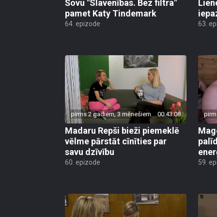
pamet Katy Tindemark
iepa
64. epizode
63. e
pirms 2 gadiem, 3 mēnešiem
00:43:08
pirm
Madaru Repši bieži piemeklē
Mago
vēlme pārstāt cīnīties par
palī
savu dzīvību
ener
60. epizode
59. e