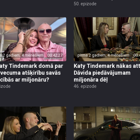
s 2 gadiem, 4 mēnešiem
00:42:27
pirms 2 gadiem, 4 mēnešiem
00:
aty Tindemark domā par
Katy Tindemark nākas att
o vecuma atšķirību savās
Dāvida piedāvājumam
ecībās ar miljonāru?
miljonāra dēļ
pizode
46. epizode
s 2 gadiem, 4 mēnešiem
00:43:47
pirms 2 gadiem
00: