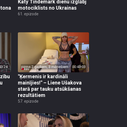
etona
motociklists no Ukrainas
61. epizode
43:24
pirms 2 gadiem, 3 mēnešiem
00:43:03
dzību
"Ķermenis ir kardināli
šu
mainījies!" – Liene Ušakova
starā par tauku atsūkšanas
rezultātiem
57. epizode