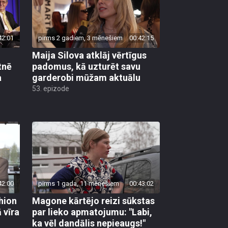
42:01
pirms 2 gadiem, 3 mēnešiem
00:42:15
n
Maija Silova atklāj vērtīgus
tnē
padomus, kā uzturēt savu
a
garderobi mūžam aktuālu
53. epizode
42:00
pirms 1 gada, 11 mēnešiem
00:43:02
hion
Magone kārtējo reizi sūkstas
 vīra
par lieko apmatojumu: "Labi,
ka vēl dandālis nepieaugs!"
49. epizode