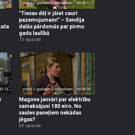
,
"Tiesas dēļ ir jāiet cauri
pazemojumam!" – Sendija
kata
dalās pārdomās par pirmo
gadu laulībā
73. epizode
43:13
pirms 2 gadiem, 2 mēnešiem
00:43:33
ē
Magone janvārī par elektrību
samaksājusi 180 eiro. No
saules paneļiem nekādas
jēgas?
69. epizode