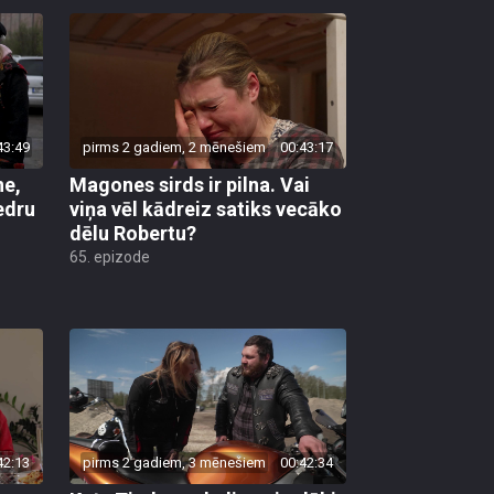
43:49
pirms 2 gadiem, 2 mēnešiem
00:43:17
ne,
Magones sirds ir pilna. Vai
edru
viņa vēl kādreiz satiks vecāko
dēlu Robertu?
65. epizode
42:13
pirms 2 gadiem, 3 mēnešiem
00:42:34
Katy Tindemark dienu izglābj