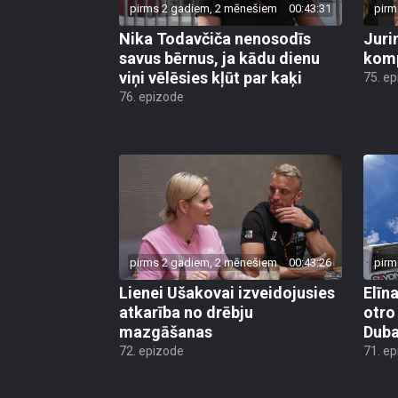
Nika Todavčiča nenosodīs
Juri
savus bērnus, ja kādu dienu
komp
viņi vēlēsies kļūt par kaķi
75. e
76. epizode
pirms 2 gadiem, 2 mēnešiem
00:43:26
pirm
Lienei Ušakovai izveidojusies
Elīn
atkarība no drēbju
otro 
mazgāšanas
Duba
72. epizode
71. e