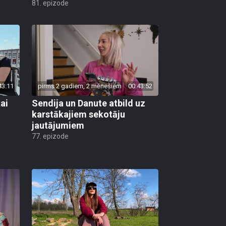
43:11
pirms 2 gadiem, 2 mēnešiem
00:43:52
ai
Sendija un Danute atbild uz
karstākajiem sekotāju
jautājumiem
77. epizode
42:01
pirms 2 gadiem, 2 mēnešiem
00:42:11