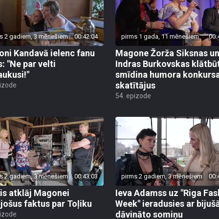
s 2 gadiem, 3 mēnešiem
00:42:04
pirms 1 gada, 11 mēnešiem
00:
ni Kandavā ielenc fanu
Magone Žorža Siksnas u
: "Ne par velti
Indras Burkovskas klātbū
aukusi!"
smīdina humora konkurs
skatītājus
pizode
54. epizode
s 2 gadiem, 3 mēnešiem
00:43:03
pirms 2 gadiem, 3 mēnešiem
00:
is atklāj Magonei
Ieva Adamss uz "Riga Fas
jošus faktus par Toļiku
Week" ieradusies ar bijušā
dāvināto somiņu
pizode
50. epizode