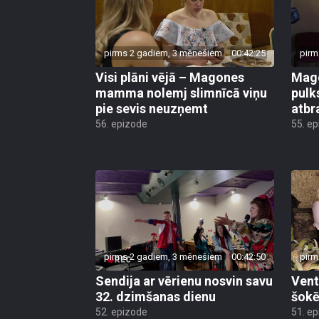
pirms 2 gadiem, 3 mēnešiem
00:42:25
pirm
Visi plāni vējā – Magones
Mago
mamma nolemj slimnīcā viņu
pulks
pie sevis neuzņemt
atbr
56. epizode
55. e
pirms 2 gadiem, 3 mēnešiem
00:42:50
pirm
Sendija ar vērienu nosvin savu
Vent
32. dzimšanas dienu
šokē
52. epizode
51. e