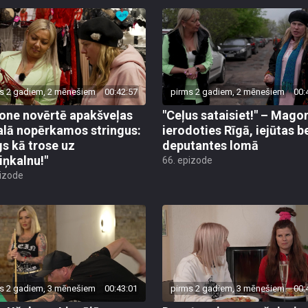
s 2 gadiem, 2 mēnešiem
00:42:57
pirms 2 gadiem, 2 mēnešiem
00:
ne novērtē apakšveļas
"Ceļus sataisiet!" – Mago
alā nopērkamos stringus:
ierodoties Rīgā, iejūtas b
gs kā trose uz
deputantes lomā
iņkalnu!"
66. epizode
pizode
s 2 gadiem, 3 mēnešiem
00:43:01
pirms 2 gadiem, 3 mēnešiem
00:
e Ušakova Liepājā
Danute reiz nogaršojusi