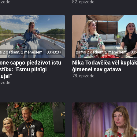
s 2 gadiem, 2 mēnešiem
00:43:37
pirms 2 gadiem, 2 mēnešiem
00:
ne sapņo piedzīvot īstu
Nika Todavčiča vēl kuplāk
stību: "Esmu pilnīgi
ģimenei nav gatava
uļa!"
78. epizode
pizode
s 2 gadiem, 2 mēnešiem
00:43:27
pirms 1 gada, 11 mēnešiem
00: