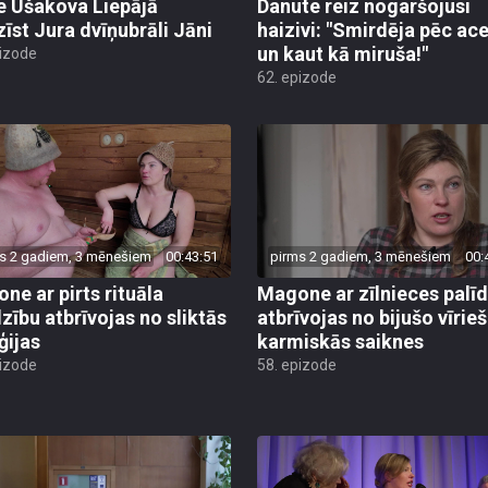
zīst Jura dvīņubrāli Jāni
haizivi: "Smirdēja pēc ac
un kaut kā miruša!"
pizode
62. epizode
s 2 gadiem, 3 mēnešiem
00:43:51
pirms 2 gadiem, 3 mēnešiem
00:
ne ar pirts rituāla
Magone ar zīlnieces palī
dzību atbrīvojas no sliktās
atbrīvojas no bijušo vīrie
ģijas
karmiskās saiknes
pizode
58. epizode