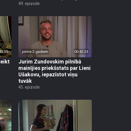
43:39
pirms 2 gadiem
00:42:23
eikt
Jurim Zundovskim pilnībā
mainījies priekšstats par Lieni
Ušakovu, iepazīstot viņu
tuvāk
45. epizode
43:50
pirms 2 gadiem, 4 mēnešiem
00:42:05