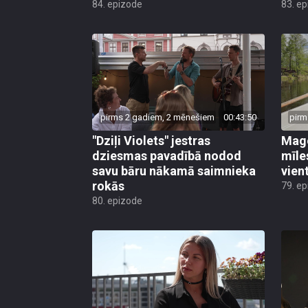
pirms 2 gadiem, 2 mēnešiem
00:43:50
pirm
"Dziļi Violets" jestras
Mago
dziesmas pavadībā nodod
mīle
savu bāru nākamā saimnieka
vient
rokās
79. e
80. epizode
pirms 2 gadiem, 2 mēnešiem
00:43:31
pirm