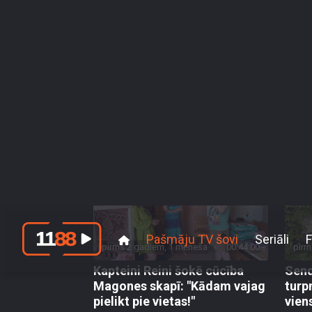
cauri baiļu ielejai nepatīkamu veselības prob
Sezonas
Klipi
14. sezona
13. sezona
12. sezona
11. sez
pirms 2 gadiem, 1 mēneša
00:44:00
pirm
Kapteini Reini šokē cūcība
Send
Magones skapī: "Kādam vajag
turp
pielikt pie vietas!"
vien
84. epizode
83. e