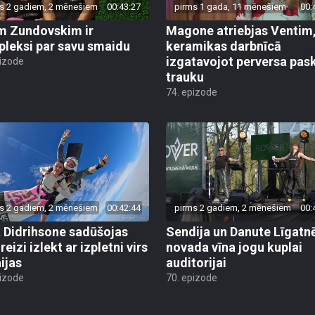
m Zundovskim ir
Magone atriebjas Ventim
leksi par savu smaidu
keramikas darbnīcā
izgatavojot perversa pas
pizode
trauku
74. epizode
s 2 gadiem, 2 mēnešiem
00:42:44
pirms 2 gadiem, 2 mēnešiem
00:
a Didrihsone sadūšojas
Sendija un Danute Līgatn
reizi izlekt ar izpletni virs
novada vīna jogu kuplai
ijas
auditorijai
pizode
70. epizode