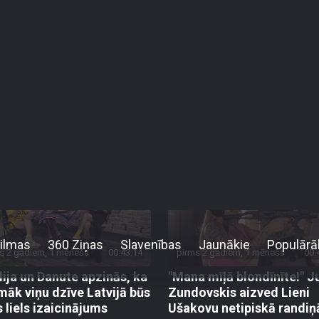
lēmu dēļ.
ona
10. sezona
9. sezona
8. sezona
7. sezona
6. sezona
s 2 gadiem, 1 mēneša
00:43:14
pirms 2 gadiem, 1 mēneša
00:
ija un Danute apzinās, ka
"Mana mīļā blondīnīte!" J
māk viņu dzīve Latvijā būs
Zundovskis aizved Lieni
s liels izaicinājums
Ušakovu netipiskā randiņ
pizode
82. epizode