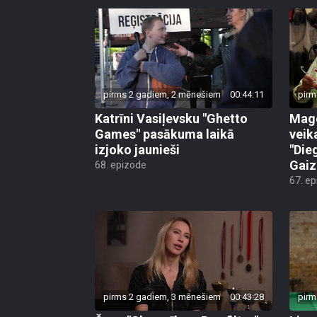
pirms 2 gadiem, 2 mēnešiem
00:44:11
pirm
Katrīni Vasiļevsku "Ghetto
Mago
Games" pasākuma laikā
veik
izjoko jaunieši
"Die
Gaiz
68. epizode
67. e
pirms 2 gadiem, 3 mēnešiem
00:43:28
pirm
Šovu "Slavenības. Bez filtra"
Lien