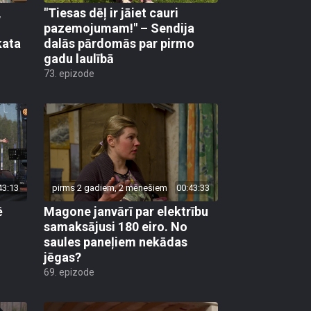
,
"Tiesas dēļ ir jāiet cauri
pazemojumam!" – Sendija
kata
dalās pārdomās par pirmo
gadu laulībā
73. epizode
43:13
pirms 2 gadiem, 2 mēnešiem
00:43:33
ē
Magone janvārī par elektrību
samaksājusi 180 eiro. No
saules paneļiem nekādas
jēgas?
69. epizode