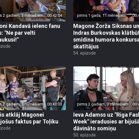
s 2 gadiem, 3 mēnešiem
00:42:04
pirms 1 gada, 11 mēnešiem
00:
ni Kandavā ielenc fanu
Magone Žorža Siksnas u
: "Ne par velti
Indras Burkovskas klātbū
aukusi!"
smīdina humora konkurs
skatītājus
pizode
54. epizode
s 2 gadiem, 3 mēnešiem
00:43:03
pirms 2 gadiem, 3 mēnešiem
00:
is atklāj Magonei
Ieva Adamss uz "Riga Fas
jošus faktus par Toļiku
Week" ieradusies ar bijušā
dāvināto somiņu
pizode
50. epizode