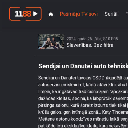
Pašmāju TV šovi
Seriāli
F
Sendijai un 
2024. gada 26. jūlijs, S10 E05
Slavenības. Bez filtra
Sendijai un Danutei auto tehnis
Sendijai un Danutei tuvojas CSDD ikgadējā a
autoservisu noskaidrot, kādā stāvoklī ir abu
līmenī, ka ir gatavas tradicionālajam "apčakar
dažādas kleitas, secina, ka labprātāk saņemtu
pīrsinga salonu, kurā šoreiz izdurts tiek tikai
krūšu galos, gan intīmajā zonā... Katy Tindemar
Meitene astoņu kopdzīves mēnešu laikā saņ
pat kādu ļoti ekskluzīvu kleitu, kura nekavējo