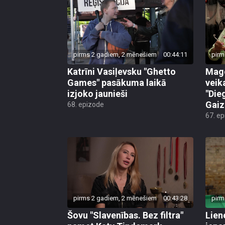
pirms 2 gadiem, 2 mēnešiem
00:44:11
pirm
Katrīni Vasiļevsku "Ghetto
Mago
Games" pasākuma laikā
veik
izjoko jaunieši
"Die
Gaiz
68. epizode
67. e
pirms 2 gadiem, 2 mēnešiem
00:43:28
pirm
Šovu "Slavenības. Bez filtra"
Lien