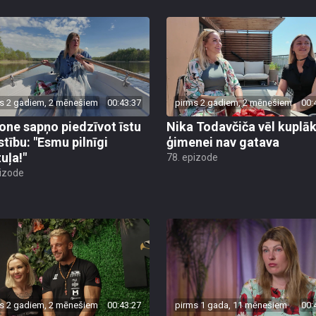
s 2 gadiem, 2 mēnešiem
00:43:37
pirms 2 gadiem, 2 mēnešiem
00:
ne sapņo piedzīvot īstu
Nika Todavčiča vēl kuplāk
stību: "Esmu pilnīgi
ģimenei nav gatava
uļa!"
78. epizode
pizode
s 2 gadiem, 2 mēnešiem
00:43:27
pirms 1 gada, 11 mēnešiem
00: