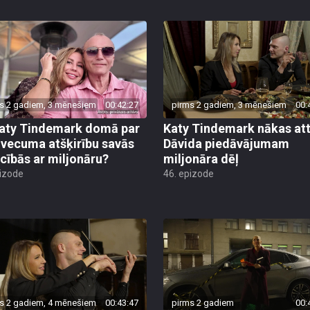
s 2 gadiem, 3 mēnešiem
00:42:27
pirms 2 gadiem, 3 mēnešiem
00:
aty Tindemark domā par
Katy Tindemark nākas att
o vecuma atšķirību savās
Dāvida piedāvājumam
ecībās ar miljonāru?
miljonāra dēļ
pizode
46. epizode
s 2 gadiem, 4 mēnešiem
00:43:47
pirms 2 gadiem
00: