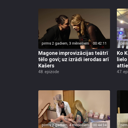
pirms 2 gadiem, 3 mēnešiem
00:42:11
pirm
Magone improvizācijas teātrī
Ko K
tēlo govi; uz izrādi ierodas arī
liel
Kašers
atti
48. epizode
47. e
pirms 2 gadiem, 4 mēnešiem
00:44:34
pirm