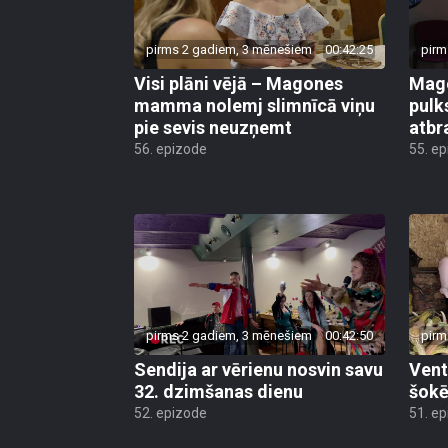
pirms 2 gadiem, 3 mēnešiem
00:42:25
pirm
Visi plāni vējā – Magones
Mago
mamma nolemj slimnīcā viņu
pulks
pie sevis neuzņemt
atbr
56. epizode
55. e
pirms 2 gadiem, 3 mēnešiem
00:42:50
pirm
Sendija ar vērienu nosvin savu
Vent
32. dzimšanas dienu
šokē
52. epizode
51. e