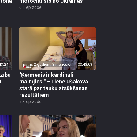
etona
motociklists no Ukrainas
61. epizode
43:24
pirms 2 gadiem, 3 mēnešiem
00:43:03
dzību
"Ķermenis ir kardināli
šu
mainījies!" – Liene Ušakova
starā par tauku atsūkšanas
rezultātiem
57. epizode