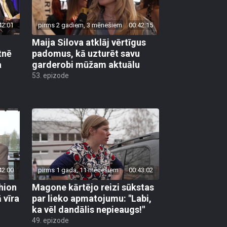
42:01
pirms 2 gadiem, 3 mēnešiem
00:42:15
n
Maija Silova atklāj vērtīgus
tnē
padomus, kā uzturēt savu
a
garderobi mūžam aktuālu
53. epizode
42:00
pirms 1 gada, 11 mēnešiem
00:43:02
hion
Magone kārtējo reizi sūkstas
 vīra
par lieko apmatojumu: "Labi,
ka vēl dandālis nepieaugs!"
49. epizode