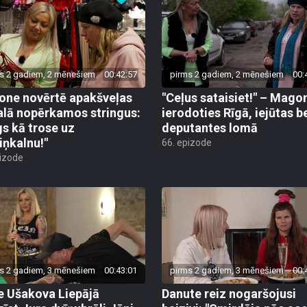
s 2 gadiem, 2 mēnešiem
00:42:57
pirms 2 gadiem, 2 mēnešiem
00:
ne novērtē apakšveļas
"Ceļus sataisiet!" – Mago
alā nopērkamos stringus:
ierodoties Rīgā, iejūtas b
gs kā trose uz
deputantes lomā
iņkalnu!"
66. epizode
pizode
s 2 gadiem, 3 mēnešiem
00:43:01
pirms 2 gadiem, 3 mēnešiem
00:
e Ušakova Liepājā
Danute reiz nogaršojusi