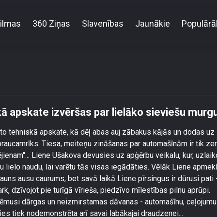
ilmas
360 Ziņas
Slavenības
Jaunākie
Populārā
Danutei auto tehniskā apskate izvēršas par lielāko s
kā apskate izvēršas par lielāko sieviešu murg
uto tehniskā apskate, kā dēļ abas auj zābakus kājās un dodas uz
 braucamrīks. Tiesa, meiteņu zināšanas par automašīnām ir tik z
ējienam"... Liene Ušakova devusies uz apģērbu veikalu, kur, uzlaik
 lielo naudu, lai varētu tās visas iegādāties. Vēlāk Liene apmekl
 jauns ausu caurums, bet savā laikā Liene pīrsingus ir dūrusi pati 
k, dzīvojot pie turīgā vīrieša, piedzīvo mīlestības pilnu aprūpi.
ēmusi dārgas un neizmirstamas dāvanas - automašīnu, ceļojumu
ties tiek nodemonstrēta arī savai labākajai draudzenei...