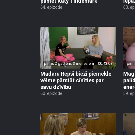
pamet Katy Tindemark
iepa
64. epizode
63. e
pirms 2 gadiem, 3 mēnešiem
00:43:08
pirm
Madaru Repši bieži piemeklē
Mago
vēlme pārstāt cīnīties par
palī
savu dzīvību
ener
60. epizode
59. e