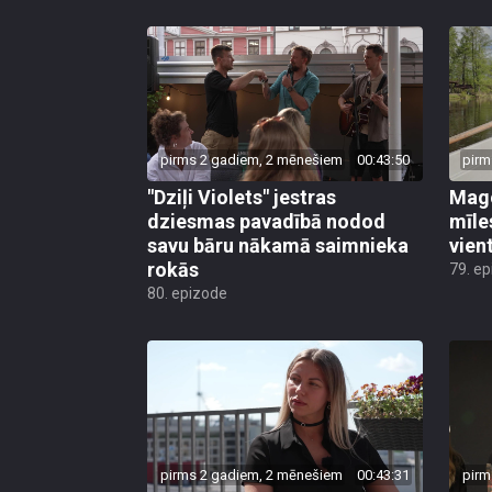
pirms 2 gadiem, 2 mēnešiem
00:43:50
pirm
"Dziļi Violets" jestras
Mago
dziesmas pavadībā nodod
mīle
savu bāru nākamā saimnieka
vient
rokās
79. e
80. epizode
pirms 2 gadiem, 2 mēnešiem
00:43:31
pirm