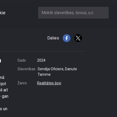
kie
Meklē slavenības, šovus, u.c.
ieviešu murgu
Dalies
u
Gads
2024
Slavenības
Sendija Oficiere, Danute
Tamme
emā
Žanrs
Realitātes šovi
ojot
ē arī
- gan
s un