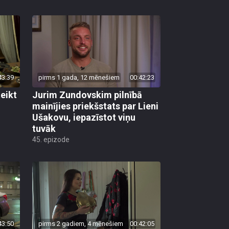
43:39
pirms 1 gada, 12 mēnešiem
00:42:23
eikt
Jurim Zundovskim pilnībā
mainījies priekšstats par Lieni
Ušakovu, iepazīstot viņu
tuvāk
45. epizode
43:50
pirms 2 gadiem, 4 mēnešiem
00:42:05