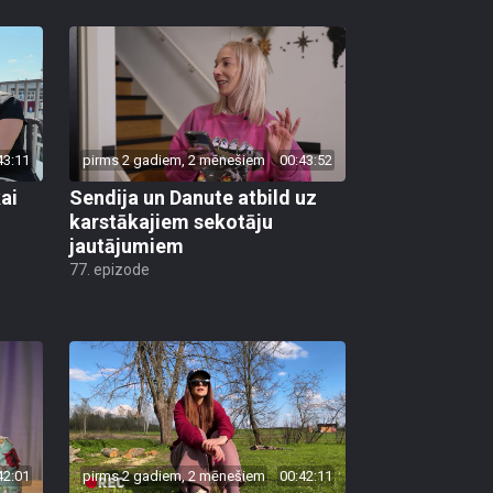
43:11
pirms 2 gadiem, 2 mēnešiem
00:43:52
ai
Sendija un Danute atbild uz
karstākajiem sekotāju
jautājumiem
77. epizode
42:01
pirms 2 gadiem, 2 mēnešiem
00:42:11