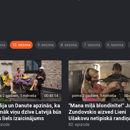
ona
10. sezona
9. sezona
8. sezona
7. sezona
6. sezona
s 2 gadiem, 1 mēneša
00:43:14
pirms 2 gadiem, 1 mēneša
00:
ija un Danute apzinās, ka
"Mana mīļā blondīnīte!" J
māk viņu dzīve Latvijā būs
Zundovskis aizved Lieni
s liels izaicinājums
Ušakovu netipiskā randiņ
pizode
82. epizode