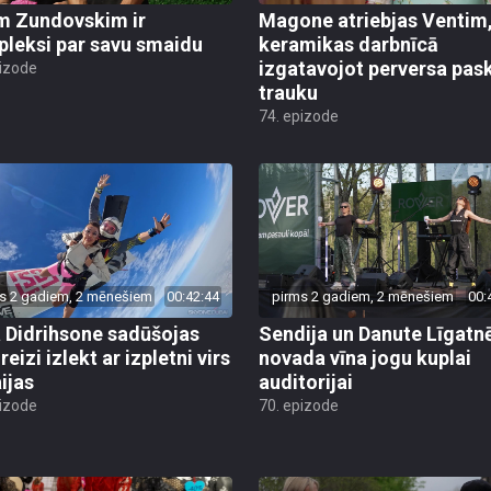
m Zundovskim ir
Magone atriebjas Ventim
leksi par savu smaidu
keramikas darbnīcā
izgatavojot perversa pas
pizode
trauku
74. epizode
s 2 gadiem, 2 mēnešiem
00:42:44
pirms 2 gadiem, 2 mēnešiem
00:
a Didrihsone sadūšojas
Sendija un Danute Līgatn
reizi izlekt ar izpletni virs
novada vīna jogu kuplai
ijas
auditorijai
pizode
70. epizode