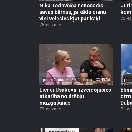
Nika Todavčiča nenosodīs
Juri
savus bērnus, ja kādu dienu
komp
viņi vēlēsies kļūt par kaķi
75. e
76. epizode
pirms 2 gadiem, 2 mēnešiem
00:43:26
pirm
Lienei Ušakovai izveidojusies
Elīn
atkarība no drēbju
otro 
mazgāšanas
Duba
72. epizode
71. e