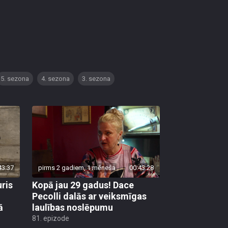
5. sezona
4. sezona
3. sezona
43:37
pirms 2 gadiem, 1 mēneša
00:43:28
uris
Kopā jau 29 gadus! Dace
Pecolli dalās ar veiksmīgas
ā
laulības noslēpumu
81. epizode