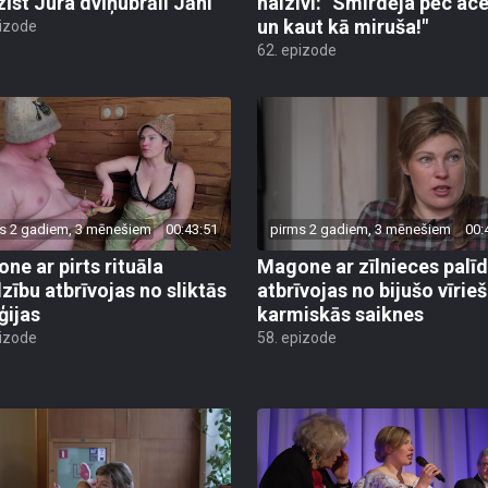
zīst Jura dvīņubrāli Jāni
haizivi: "Smirdēja pēc ac
un kaut kā miruša!"
pizode
62. epizode
s 2 gadiem, 3 mēnešiem
00:43:51
pirms 2 gadiem, 3 mēnešiem
00:
ne ar pirts rituāla
Magone ar zīlnieces palī
dzību atbrīvojas no sliktās
atbrīvojas no bijušo vīrie
ģijas
karmiskās saiknes
pizode
58. epizode