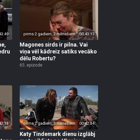
43:49
pirms 2 gadiem, 2 mēnešiem
00:43:17
ne,
Magones sirds ir pilna. Vai
edru
viņa vēl kādreiz satiks vecāko
dēlu Robertu?
65. epizode
42:13
pirms 2 gadiem, 3 mēnešiem
00:42:34
Katy Tindemark dienu izglābj