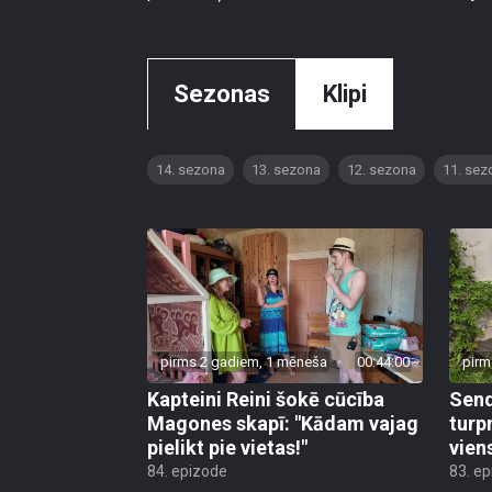
Sezonas
Klipi
14. sezona
13. sezona
12. sezona
11. sez
pirms 2 gadiem, 1 mēneša
00:44:00
pirm
Kapteini Reini šokē cūcība
Send
Magones skapī: "Kādam vajag
turp
pielikt pie vietas!"
vien
84. epizode
83. e