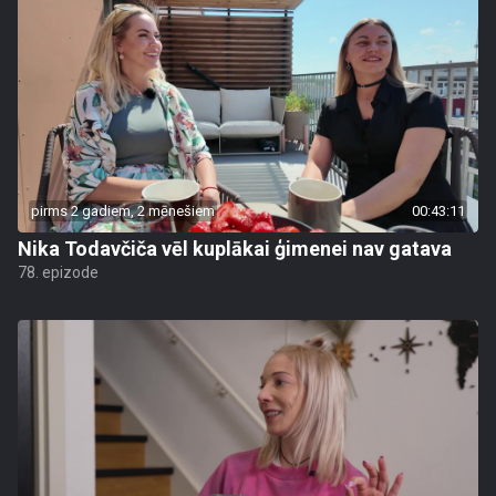
pirms 2 gadiem, 2 mēnešiem
00:43:11
Nika Todavčiča vēl kuplākai ģimenei nav gatava
78. epizode