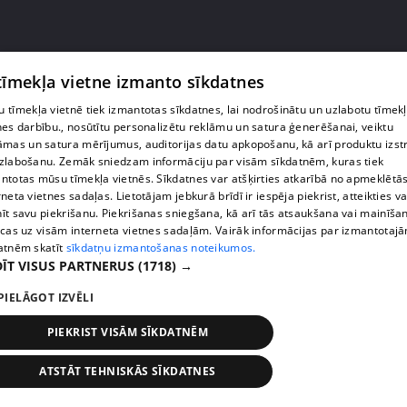
 tīmekļa vietne izmanto sīkdatnes
pirms 2 gadiem, 3 mēnešiem
00:43:39
 tīmekļa vietnē tiek izmantotas sīkdatnes, lai nodrošinātu un uzlabotu tīmek
Katy Tindemark nākas atteikt Dāvida
nes darbību., nosūtītu personalizētu reklāmu un satura ģenerēšanai, veiktu
piedāvājumam miljonāra dēļ
āmas un satura mērījumus, auditorijas datu apkopošanu, kā arī produktu izst
46. epizode
zlabošanu. Zemāk sniedzam informāciju par visām sīkdatnēm, kuras tiek
ntotas mūsu tīmekļa vietnēs. Sīkdatnes var atšķirties atkarībā no apmeklētā
rneta vietnes sadaļas. Lietotājam jebkurā brīdī ir iespēja piekrist, atteikties va
īt savu piekrišanu. Piekrišanas sniegšana, kā arī tās atsaukšana vai mainīša
ecas uz visām interneta vietnes sadaļām. Vairāk informācijas par izmantotaj
atnēm skatīt
sīkdatņu izmantošanas noteikumos.
ĪT VISUS PARTNERUS
(1718) →
PIELĀGOT IZVĒLI
PIEKRIST VISĀM SĪKDATNĒM
ATSTĀT TEHNISKĀS SĪKDATNES
pirms 1 gada, 12 mēnešiem
00:42:23