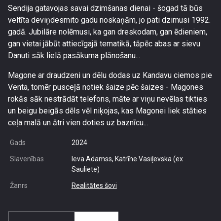
Sendija gatavojas savai dzimšanas dienai - šogad tā būs
veltīta deviņdesmito gadu noskaņām, jo pati dzimusi 1992.
gadā. Jubilāre nolēmusi, ka gan dreskodam, gan ēdieniem,
gan vietai jābūt attiecīgajā tematikā, tāpēc abas ar sievu
Danuti sāk lielā pasākuma plānošanu...
Magone ar draudzeni un dēlu dodas uz Kandavu ciemos pie
Venta, tomēr pusceļā notiek šaize pēc šaizes - Magones
rokās sāk nestrādāt telefons, māte ar viņu nevēlas tikties
un beigu beigās dēls vēl niķojas, kas Magonei liek stāties
ceļa malā un ātri vien doties uz baznīcu...
Gads
2024
Slavenības
Ieva Adamss, Katrīne Vasiļevska (ex
Sauliete)
Žanrs
Realitātes šovi