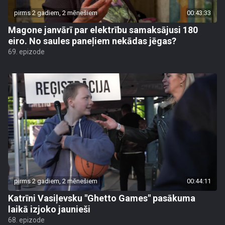
pirms 2 gadiem, 2 mēnešiem
00:43:33
Magone janvārī par elektrību samaksājusi 180
eiro. No saules paneļiem nekādas jēgas?
69. epizode
pirms 2 gadiem, 2 mēnešiem
00:44:11
Katrīni Vasiļevsku "Ghetto Games" pasākuma
laikā izjoko jaunieši
68. epizode