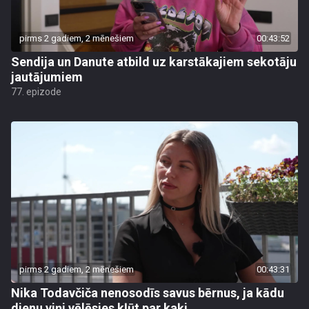
pirms 2 gadiem, 2 mēnešiem
00:43:52
Sendija un Danute atbild uz karstākajiem sekotāju
jautājumiem
77. epizode
pirms 2 gadiem, 2 mēnešiem
00:43:31
Nika Todavčiča nenosodīs savus bērnus, ja kādu
dienu viņi vēlēsies kļūt par kaķi