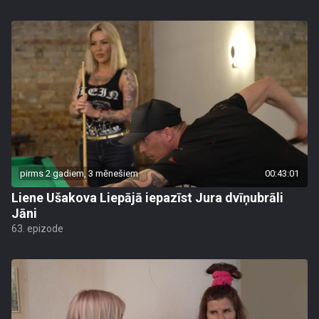
pirms 2 gadiem, 3 mēnešiem
00:43:01
Liene Ušakova Liepājā iepazīst Jura dvīņubrāli
Jāni
63. epizode