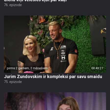
76. epizode
pirms 2 gadiem, 2 mēnešiem
00:43:27
Jurim Zundovskim ir kompleksi par savu smaidu
75. epizode