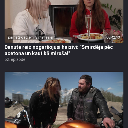
pirms 2 gadiem, 3 mēnešiem
00:42:13
Danute reiz nogaršojusi haizivi: "Smirdēja pēc
acetona un kaut kā miruša!"
62. epizode