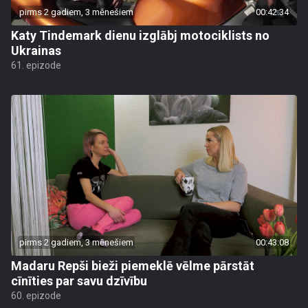
pirms 2 gadiem, 3 mēnešiem
00:42:34
Katy Tindemark dienu izglābj motociklists no
Ukrainas
61. epizode
pirms 2 gadiem, 3 mēnešiem
00:43:08
Madaru Repši bieži piemeklē vēlme pārstāt
cīnīties par savu dzīvību
60. epizode