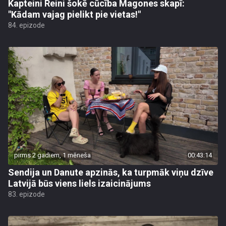
Kapteini Reini šokē cūcība Magones skapī:
"Kādam vajag pielikt pie vietas!"
84. epizode
pirms 2 gadiem, 1 mēneša
00:43:14
Sendija un Danute apzinās, ka turpmāk viņu dzīve
Latvijā būs viens liels izaicinājums
83. epizode