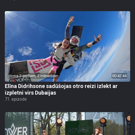
pirms 2 gadiem, 2 mēnešiem
00:42:44
Elīna Didrihsone sadūšojas otro reizi izlekt ar
izpletni virs Dubaijas
71. epizode