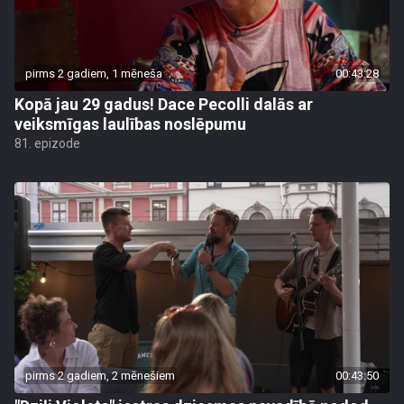
pirms 2 gadiem, 1 mēneša
00:43:28
Kopā jau 29 gadus! Dace Pecolli dalās ar
veiksmīgas laulības noslēpumu
81. epizode
pirms 2 gadiem, 2 mēnešiem
00:43:50