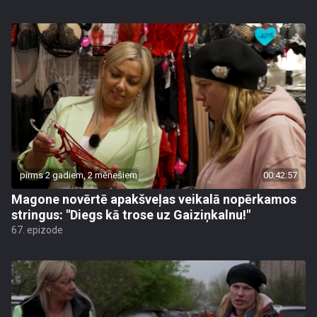
pirms 2 gadiem, 2 mēnešiem
00:42:57
Magone novērtē apakšveļas veikalā nopērkamos
stringus: "Diegs kā trose uz Gaiziņkalnu!"
67. epizode