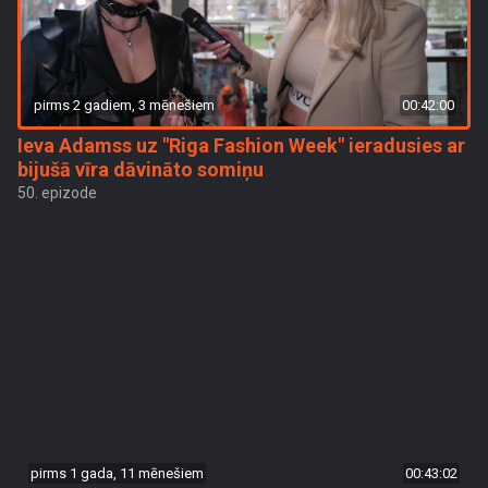
pirms 2 gadiem, 3 mēnešiem
00:42:00
Ieva Adamss uz "Riga Fashion Week" ieradusies ar
bijušā vīra dāvināto somiņu
50. epizode
pirms 1 gada, 11 mēnešiem
00:43:02