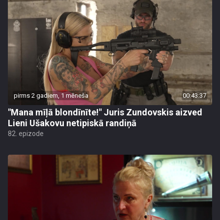
pirms 2 gadiem, 1 mēneša
00:43:37
"Mana mīļā blondīnīte!" Juris Zundovskis aizved
Lieni Ušakovu netipiskā randiņā
82. epizode