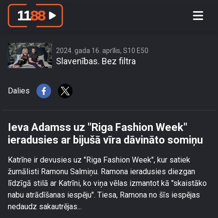
Ieva Adamss uz \"Riga Fashion
Week\" ieradusies ar bijušā vīra
dāvināto somiņu
2024. gada 16. aprīlis, S10 E50
Slavenības. Bez filtra
Dalies
Ieva Adamss uz "Riga Fashion Week"
ieradusies ar bijušā vīra dāvināto somiņu
Katrīne ir devusies uz "Riga Fashion Week", kur satiek
žurnālisti Ramonu Salmiņu. Ramona ieradusies diezgan
līdzīgā stilā ar Katrīni, ko viņa vēlas izmantot kā "skaistāko
nabu atrādīšanas iespēju". Tiesa, Ramona no šīs iespējas
nedaudz sakautrējas...