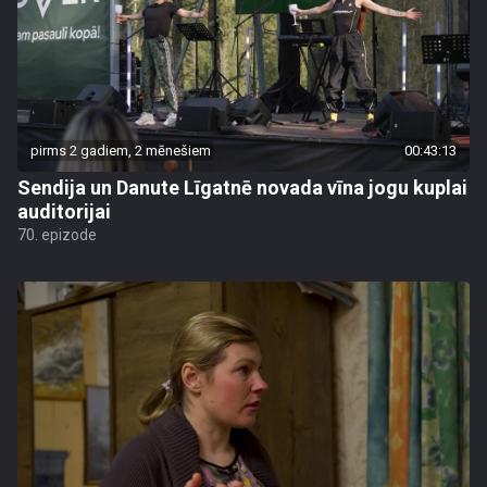
pirms 2 gadiem, 2 mēnešiem
00:43:13
Sendija un Danute Līgatnē novada vīna jogu kuplai
auditorijai
70. epizode