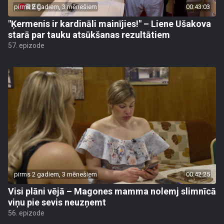
pirms 2 gadiem, 3 mēnešiem
00:43:03
"Ķermenis ir kardināli mainījies!" – Liene Ušakova
starā par tauku atsūkšanas rezultātiem
57. epizode
pirms 2 gadiem, 3 mēnešiem
00:42:25
Visi plāni vējā – Magones mamma nolemj slimnīcā
viņu pie sevis neuzņemt
56. epizode