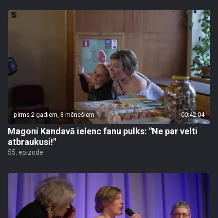
pirms 2 gadiem, 3 mēnešiem
00:42:04
Magoni Kandavā ielenc fanu pulks: "Ne par velti
atbraukusi!"
55. epizode