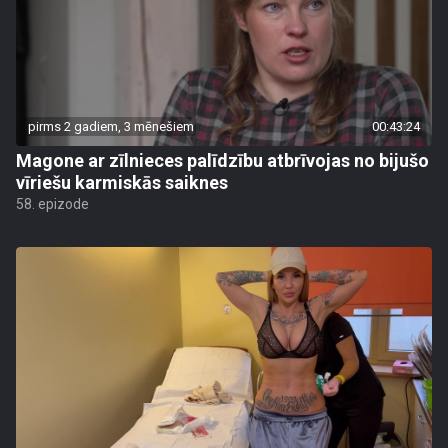
pirms 2 gadiem, 3 mēnešiem
00:43:24
Magone ar zīlnieces palīdzību atbrīvojas no bijušo
vīriešu karmiskās saiknes
58. epizode