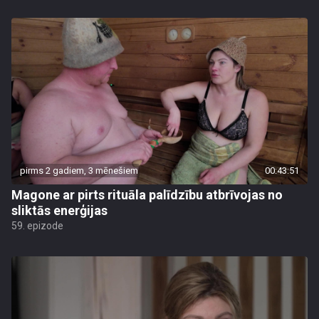
pirms 2 gadiem, 3 mēnešiem
00:43:51
Magone ar pirts rituāla palīdzību atbrīvojas no
sliktās enerģijas
59. epizode