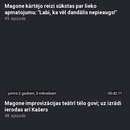
Magone kārtējo reizi sūkstas par lieko
apmatojumu: "Labi, ka vēl dandālis nepieaugs!"
49. epizode
pirms 2 gadiem, 3 mēnešiem
00:42:11
Magone improvizācijas teātrī tēlo govi; uz izrādi
ierodas arī Kašers
48. epizode