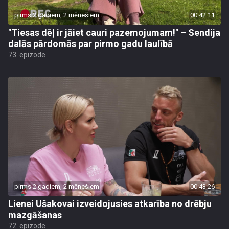
pirms 2 gadiem, 2 mēnešiem
00:42:11
"Tiesas dēļ ir jāiet cauri pazemojumam!" – Sendija
dalās pārdomās par pirmo gadu laulībā
73. epizode
pirms 2 gadiem, 2 mēnešiem
00:43:26
Lienei Ušakovai izveidojusies atkarība no drēbju
mazgāšanas
72. epizode