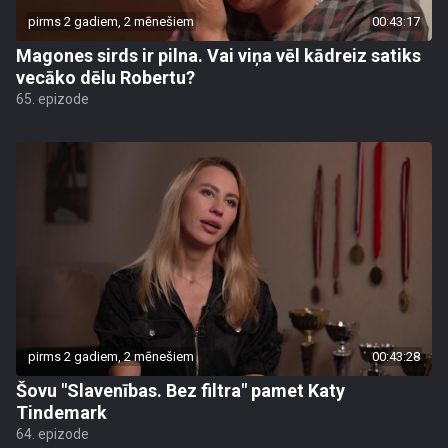
pirms 2 gadiem, 2 mēnešiem
00:43:17
Magones sirds ir pilna. Vai viņa vēl kādreiz satiks
vecāko dēlu Robertu?
65. epizode
pirms 2 gadiem, 2 mēnešiem
00:43:28
Šovu "Slavenības. Bez filtra" pamet Katy
Tindemark
64. epizode