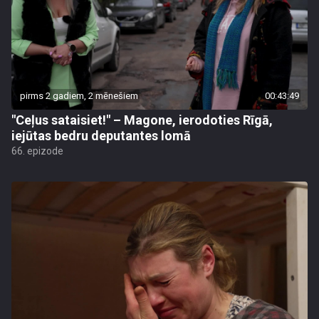
pirms 2 gadiem, 2 mēnešiem
00:43:49
"Ceļus sataisiet!" – Magone, ierodoties Rīgā,
iejūtas bedru deputantes lomā
66. epizode