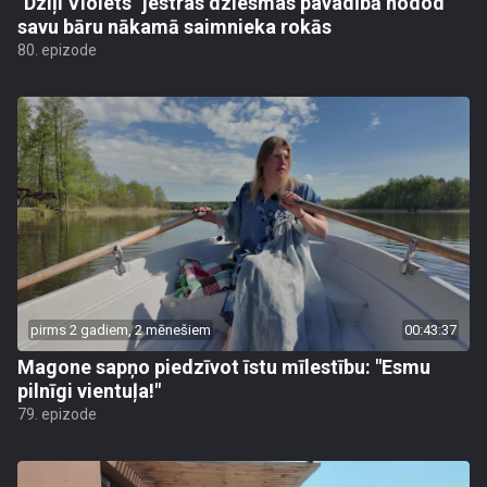
"Dziļi Violets" jestras dziesmas pavadībā nodod
savu bāru nākamā saimnieka rokās
80. epizode
pirms 2 gadiem, 2 mēnešiem
00:43:37
Magone sapņo piedzīvot īstu mīlestību: "Esmu
pilnīgi vientuļa!"
79. epizode