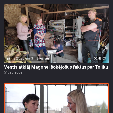
pirms 2 gadiem, 3 mēnešiem
00:43:03
Ventis atklāj Magonei šokējošus faktus par Toļiku
51. epizode