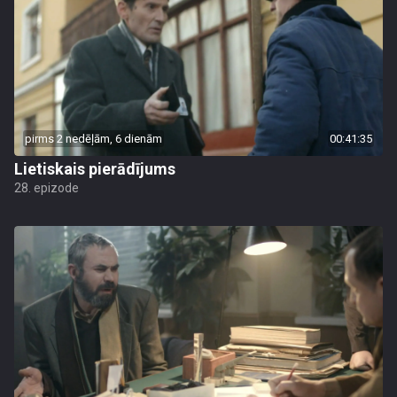
pirms 2 nedēļām, 6 dienām
00:41:35
Lietiskais pierādījums
28. epizode