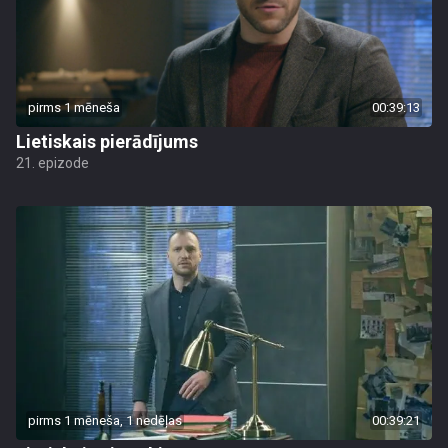
pirms 1 mēneša
00:39:13
Lietiskais pierādījums
21. epizode
pirms 1 mēneša, 1 nedēļas
00:39:21