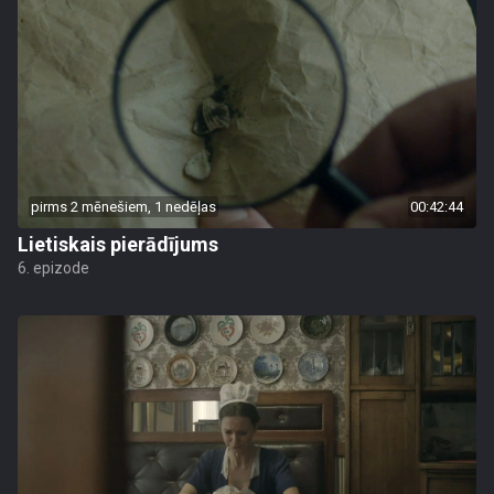
pirms 2 mēnešiem, 1 nedēļas
00:42:44
Lietiskais pierādījums
6. epizode