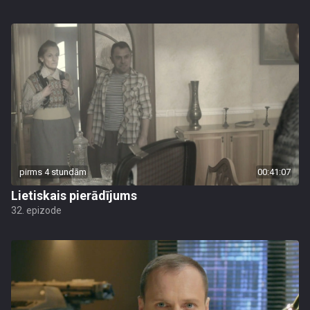
pirms 4 stundām
00:41:07
Lietiskais pierādījums
32. epizode