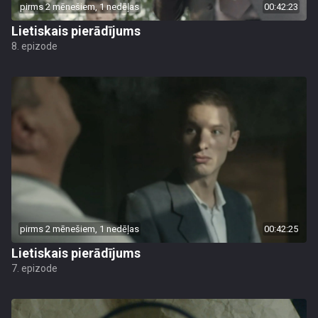
pirms 2 mēnešiem, 1 nedēļas
00:42:23
Lietiskais pierādījums
8. epizode
pirms 2 mēnešiem, 1 nedēļas
00:42:25
Lietiskais pierādījums
7. epizode