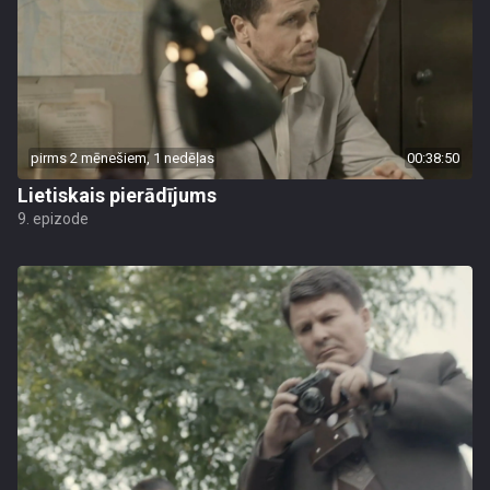
pirms 2 mēnešiem, 1 nedēļas
00:38:50
Lietiskais pierādījums
9. epizode