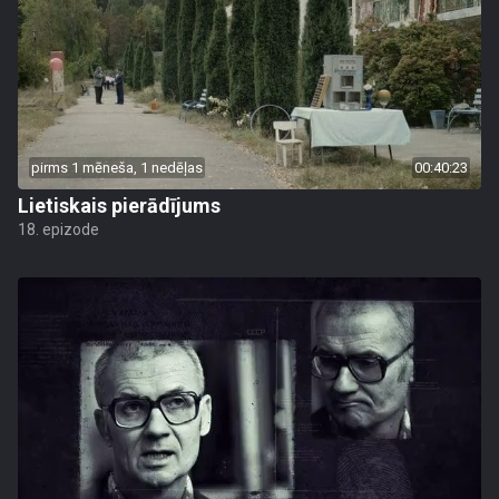
pirms 1 mēneša, 1 nedēļas
00:40:23
Lietiskais pierādījums
18. epizode