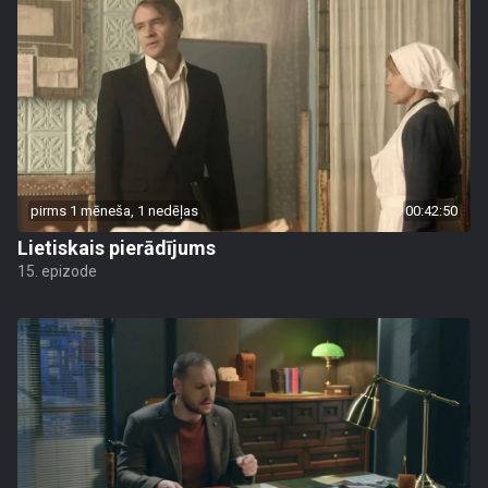
pirms 1 mēneša, 1 nedēļas
00:42:50
Lietiskais pierādījums
15. epizode