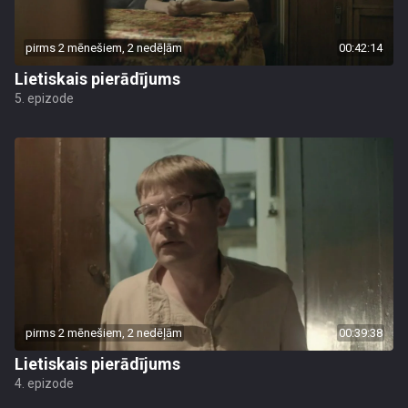
pirms 2 mēnešiem, 2 nedēļām
00:42:14
Lietiskais pierādījums
5. epizode
pirms 2 mēnešiem, 2 nedēļām
00:39:38
Lietiskais pierādījums
4. epizode