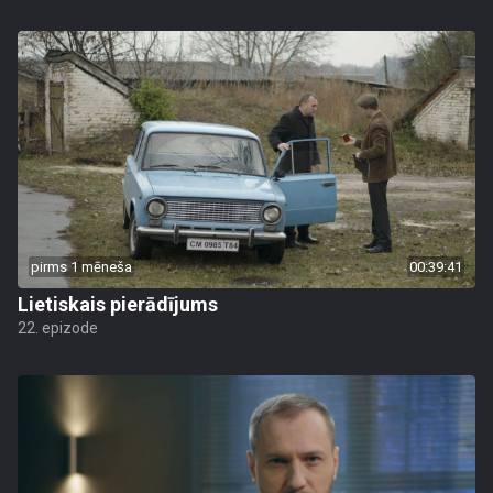
pirms 1 mēneša
00:39:41
Lietiskais pierādījums
22. epizode