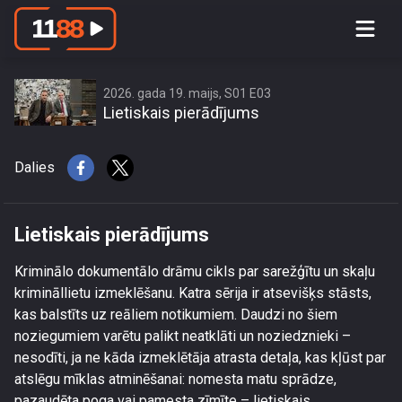
access this content due to your
location or other restrictions set by
content owner! (Error code: 3.3) # Your
country is US and IP address is
2026. gada 19. maijs, S01 E03
Lietiskais pierādījums
216.73.216.223
Dalies
Lietiskais pierādījums
Kriminālo dokumentālo drāmu cikls par sarežģītu un skaļu
krimināllietu izmeklēšanu. Katra sērija ir atsevišķs stāsts,
kas balstīts uz reāliem notikumiem. Daudzi no šiem
noziegumiem varētu palikt neatklāti un noziedznieki –
nesodīti, ja ne kāda izmeklētāja atrasta detaļa, kas kļūst par
atslēgu mīklas atminēšanai: nomesta matu sprādze,
pazaudēta poga vai pamesta zīmīte – lietiskais