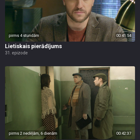
pirms 4 stundām
00:41:54
Lietiskais pierādījums
31. epizode
pirms 2 nedēļām, 6 dienām
00:42:37