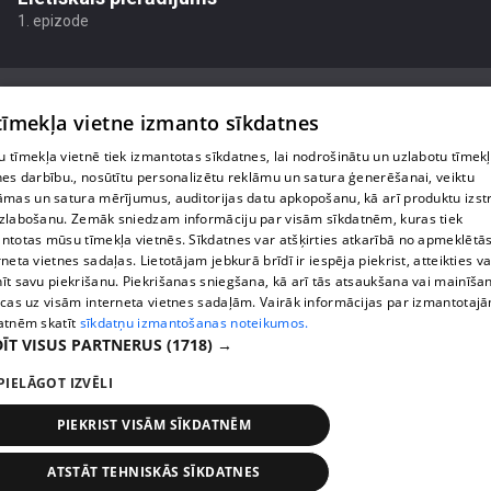
1. epizode
 tīmekļa vietne izmanto sīkdatnes
 tīmekļa vietnē tiek izmantotas sīkdatnes, lai nodrošinātu un uzlabotu tīmek
Par mums
nes darbību., nosūtītu personalizētu reklāmu un satura ģenerēšanai, veiktu
āmas un satura mērījumus, auditorijas datu apkopošanu, kā arī produktu izst
Privātuma politika
zlabošanu. Zemāk sniedzam informāciju par visām sīkdatnēm, kuras tiek
ntotas mūsu tīmekļa vietnēs. Sīkdatnes var atšķirties atkarībā no apmeklētā
Sīkdatnes
rneta vietnes sadaļas. Lietotājam jebkurā brīdī ir iespēja piekrist, atteikties va
īt savu piekrišanu. Piekrišanas sniegšana, kā arī tās atsaukšana vai mainīša
Lietošanas noteikumi
ecas uz visām interneta vietnes sadaļām. Vairāk informācijas par izmantotaj
atnēm skatīt
sīkdatņu izmantošanas noteikumos.
ĪT VISUS PARTNERUS
(1718) →
1188 play jautājumu gadījumā raksti:
info@1188.lv
PIELĀGOT IZVĒLI
reklāma:
PIEKRIST VISĀM SĪKDATNĒM
helio_media@tet.lv
Copyright SIA Helio Media 2026 . All rights reserved.
ATSTĀT TEHNISKĀS SĪKDATNES