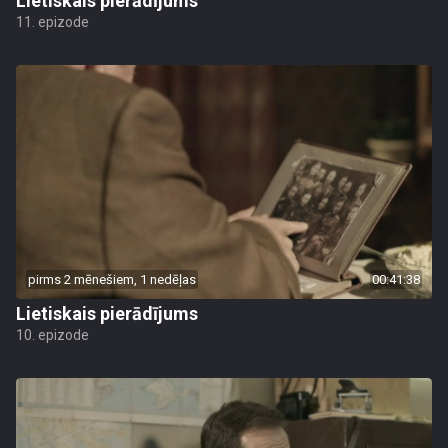
Lietiskais pierādījums
11. epizode
pirms 2 mēnešiem, 1 nedēļas
00:41:38
Lietiskais pierādījums
10. epizode