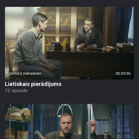
pirms 2 mēnešiem
00:39:36
Lietiskais pierādījums
13. epizode