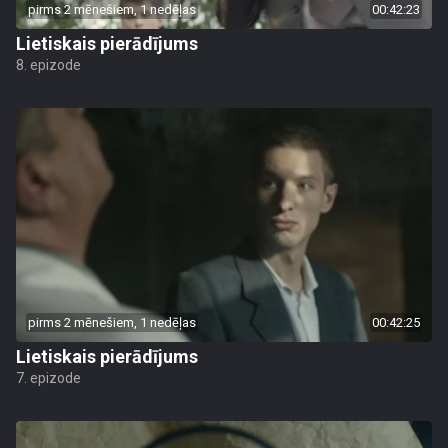
pirms 2 mēnešiem, 1 nedēļas
00:42:23
Lietiskais pierādījums
8. epizode
pirms 2 mēnešiem, 1 nedēļas
00:42:25
Lietiskais pierādījums
7. epizode