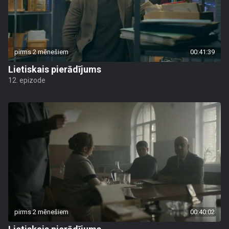
pirms 2 mēnešiem
00:41:39
Lietiskais pierādījums
12. epizode
pirms 2 mēnešiem
00:40:02