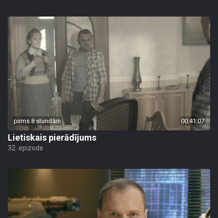
pirms 8 stundām
00:41:07
Lietiskais pierādījums
32. epizode