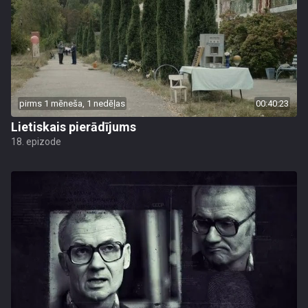
pirms 1 mēneša, 1 nedēļas
00:40:23
Lietiskais pierādījums
18. epizode