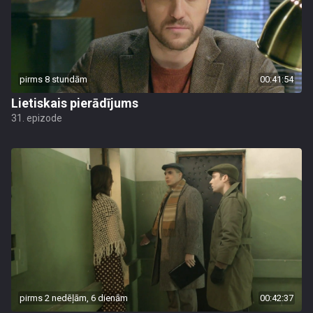
pirms 8 stundām
00:41:54
Lietiskais pierādījums
31. epizode
pirms 2 nedēļām, 6 dienām
00:42:37