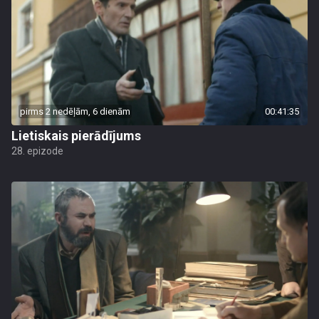
pirms 2 nedēļām, 6 dienām
00:41:35
Lietiskais pierādījums
28. epizode