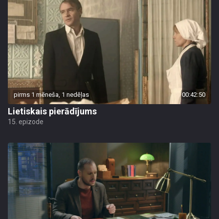
pirms 1 mēneša, 1 nedēļas
00:42:50
Lietiskais pierādījums
15. epizode