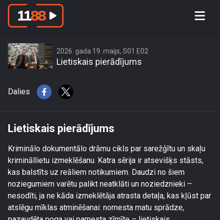
access this content due to your
location or other restrictions set by
content owner! (Error code: 3.3) # Your
country is US and IP address is
2026. gada 19. maijs, S01 E02
Lietiskais pierādījums
216.73.217.143
Dalies
Lietiskais pierādījums
Kriminālo dokumentālo drāmu cikls par sarežģītu un skaļu
krimināllietu izmeklēšanu. Katra sērija ir atsevišķs stāsts,
kas balstīts uz reāliem notikumiem. Daudzi no šiem
noziegumiem varētu palikt neatklāti un noziedznieki –
nesodīti, ja ne kāda izmeklētāja atrasta detaļa, kas kļūst par
atslēgu mīklas atminēšanai: nomesta matu sprādze,
pazaudēta poga vai pamesta zīmīte – lietiskais