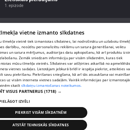
1. epizode
 tīmekļa vietne izmanto sīkdatnes
 tīmekļa vietnē tiek izmantotas sīkdatnes, lai nodrošinātu un uzlabotu tīmek
Par mums
nes darbību., nosūtītu personalizētu reklāmu un satura ģenerēšanai, veiktu
āmas un satura mērījumus, auditorijas datu apkopošanu, kā arī produktu izst
Privātuma politika
zlabošanu. Zemāk sniedzam informāciju par visām sīkdatnēm, kuras tiek
ntotas mūsu tīmekļa vietnēs. Sīkdatnes var atšķirties atkarībā no apmeklētā
Sīkdatnes
rneta vietnes sadaļas. Lietotājam jebkurā brīdī ir iespēja piekrist, atteikties va
īt savu piekrišanu. Piekrišanas sniegšana, kā arī tās atsaukšana vai mainīša
Lietošanas noteikumi
ecas uz visām interneta vietnes sadaļām. Vairāk informācijas par izmantotaj
atnēm skatīt
sīkdatņu izmantošanas noteikumos.
ĪT VISUS PARTNERUS
(1718) →
1188 play jautājumu gadījumā raksti:
info@1188.lv
PIELĀGOT IZVĒLI
reklāma:
PIEKRIST VISĀM SĪKDATNĒM
helio_media@tet.lv
Copyright SIA Helio Media 2026 . All rights reserved.
ATSTĀT TEHNISKĀS SĪKDATNES