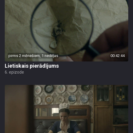
pirms 2 mēnešiem, 1 nedēļas
00:42:44
Lietiskais pierādījums
6. epizode