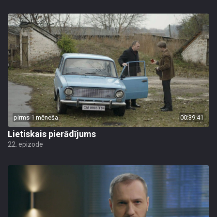
pirms 1 mēneša
00:39:41
Lietiskais pierādījums
22. epizode