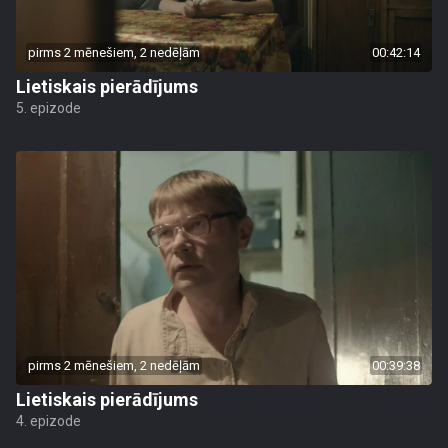
pirms 2 mēnešiem, 2 nedēļām
00:42:14
Lietiskais pierādījums
5. epizode
pirms 2 mēnešiem, 2 nedēļām
00:39:38
Lietiskais pierādījums
4. epizode