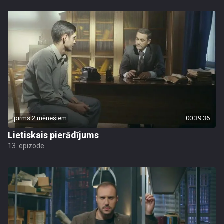
pirms 2 mēnešiem
00:39:36
Lietiskais pierādījums
13. epizode