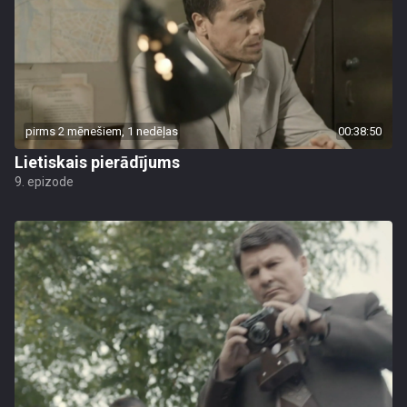
pirms 2 mēnešiem, 1 nedēļas
00:38:50
Lietiskais pierādījums
9. epizode