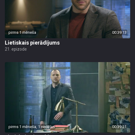
pirms 1 mēneša
00:39:13
Lietiskais pierādījums
21. epizode
pirms 1 mēneša, 1 nedēļas
00:39:21