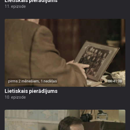
Lietiskais pierādījums
11. epizode
pirms 2 mēnešiem, 1 nedēļas
00:41:38
Lietiskais pierādījums
10. epizode