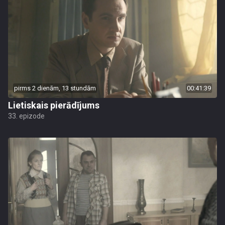
pirms 2 dienām, 13 stundām
00:41:39
Lietiskais pierādījums
33. epizode