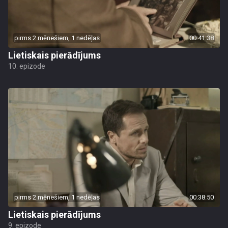
pirms 2 mēnešiem, 1 nedēļas
00:41:38
Lietiskais pierādījums
10. epizode
pirms 2 mēnešiem, 1 nedēļas
00:38:50
Lietiskais pierādījums
9. epizode