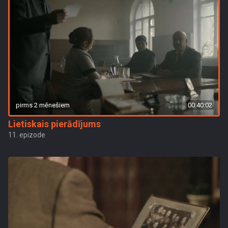
pirms 2 mēnešiem
00:40:02
Lietiskais pierādījums
11. epizode