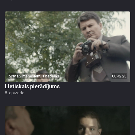
pirms 2 mēnešiem, 1 nedēļas
00:42:23
Lietiskais pierādījums
8. epizode