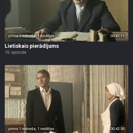
pirms 1 mēneša, 1 nedēļas
00:41:11
Lietiskais pierādījums
16. epizode
pirms 1 mēneša, 1 nedēļas
00:42:50