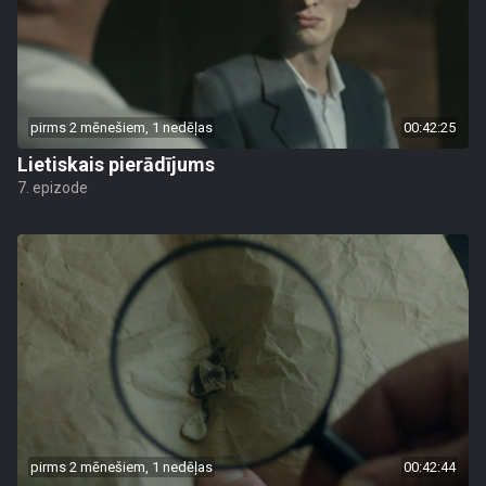
pirms 2 mēnešiem, 1 nedēļas
00:42:25
Lietiskais pierādījums
7. epizode
pirms 2 mēnešiem, 1 nedēļas
00:42:44