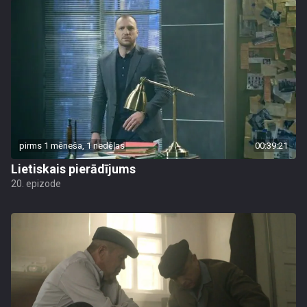
pirms 1 mēneša, 1 nedēļas
00:39:21
Lietiskais pierādījums
20. epizode