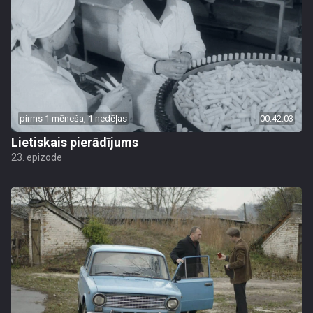
pirms 1 mēneša, 1 nedēļas
00:42:03
Lietiskais pierādījums
23. epizode