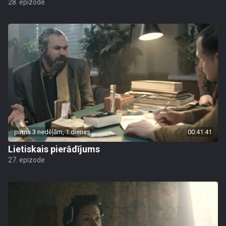
28. epizode
pirms 3 nedēļām, 1 dienas
00:41:41
Lietiskais pierādījums
27. epizode