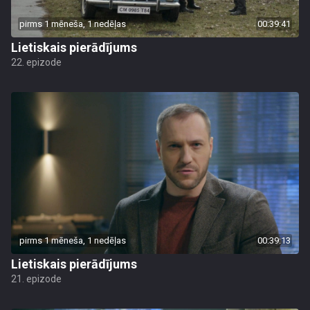
pirms 1 mēneša, 1 nedēļas
00:39:41
Lietiskais pierādījums
22. epizode
pirms 1 mēneša, 1 nedēļas
00:39:13
Lietiskais pierādījums
21. epizode