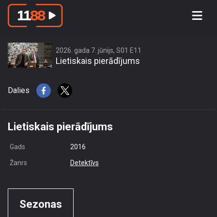
access this content due to your
location or other restrictions set by
content owner! (Error code: 3.3) # Your
country is US and IP address is
2026. gada 7. jūnijs, S01 E11
Lietiskais pierādījums
216.73.216.138
Dalies
Lietiskais pierādījums
Gads
2016
Žanrs
Detektīvs
Sezonas