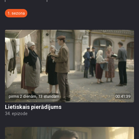
1. sezona
pirms 2 dienām, 13 stundām
00:41:39
Lietiskais pierādījums
34. epizode