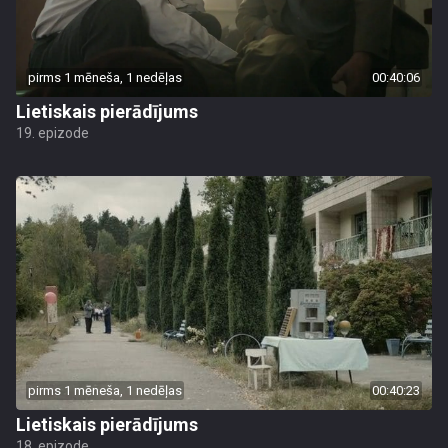
pirms 1 mēneša, 1 nedēļas
00:40:06
Lietiskais pierādījums
19. epizode
pirms 1 mēneša, 1 nedēļas
00:40:23
Lietiskais pierādījums
18. epizode