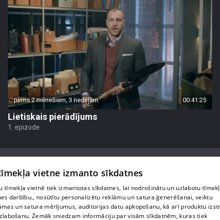
pirms 2 mēnešiem, 3 nedēļām
00:41:25
Lietiskais pierādījums
1. epizode
 tīmekļa vietne izmanto sīkdatnes
 tīmekļa vietnē tiek izmantotas sīkdatnes, lai nodrošinātu un uzlabotu tīmek
Par mums
nes darbību., nosūtītu personalizētu reklāmu un satura ģenerēšanai, veiktu
āmas un satura mērījumus, auditorijas datu apkopošanu, kā arī produktu izst
Privātuma politika
zlabošanu. Zemāk sniedzam informāciju par visām sīkdatnēm, kuras tiek