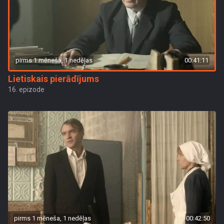
pirms 1 mēneša, 1 nedēļas
00:41:11
Lietiskais pierādījums
16. epizode
pirms 1 mēneša, 1 nedēļas
00:42:50