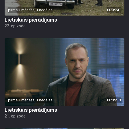
pirms 1 mēneša, 1 nedēļas
00:39:41
Lietiskais pierādījums
22. epizode
pirms 1 mēneša, 1 nedēļas
00:39:13
Lietiskais pierādījums
21. epizode