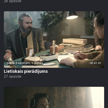
28. epizode
pirms 3 nedēļām, 1 dienas
00:41:41
Lietiskais pierādījums
27. epizode