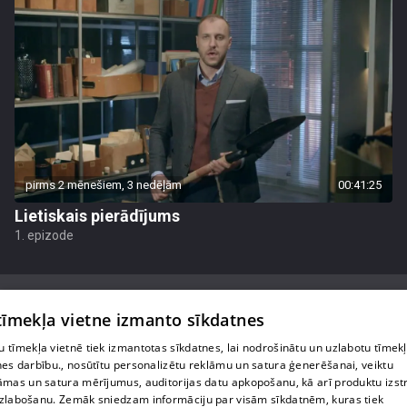
pirms 2 mēnešiem, 3 nedēļām
00:41:25
Lietiskais pierādījums
1. epizode
 tīmekļa vietne izmanto sīkdatnes
 tīmekļa vietnē tiek izmantotas sīkdatnes, lai nodrošinātu un uzlabotu tīmek
Par mums
nes darbību., nosūtītu personalizētu reklāmu un satura ģenerēšanai, veiktu
āmas un satura mērījumus, auditorijas datu apkopošanu, kā arī produktu izst
Privātuma politika
zlabošanu. Zemāk sniedzam informāciju par visām sīkdatnēm, kuras tiek