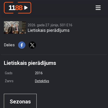
access this content due to your
location or other restrictions set by
content owner! (Error code: 3.3) # Your
country is US and IP address is
2026. gada 27. jūnijs, S01 E16
Lietiskais pierādījums
216.73.217.2
Dalies
Lietiskais pierādījums
Gads
2016
Žanrs
Detektīvs
Sezonas