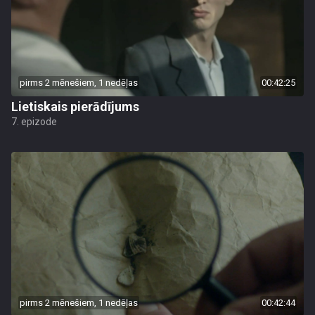
pirms 2 mēnešiem, 1 nedēļas
00:42:25
Lietiskais pierādījums
7. epizode
pirms 2 mēnešiem, 1 nedēļas
00:42:44