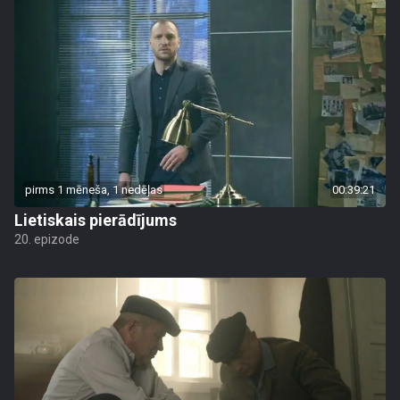
pirms 1 mēneša, 1 nedēļas
00:39:21
Lietiskais pierādījums
20. epizode