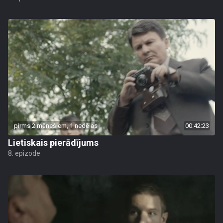
pirms 2 mēnešiem, 1 nedēļas
00:42:23
Lietiskais pierādījums
8. epizode