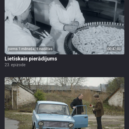
pirms 1 mēneša, 1 nedēļas
00:42:03
Lietiskais pierādījums
23. epizode