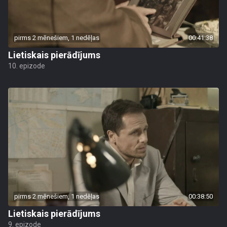
pirms 2 mēnešiem, 1 nedēļas
00:41:38
Lietiskais pierādījums
10. epizode
pirms 2 mēnešiem, 1 nedēļas
00:38:50
Lietiskais pierādījums
9. epizode