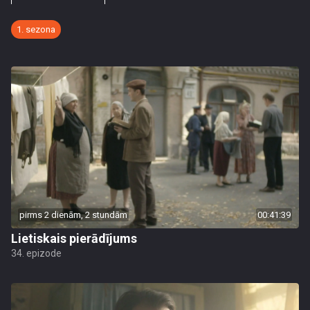
1. sezona
pirms 2 dienām, 2 stundām
00:41:39
Lietiskais pierādījums
34. epizode