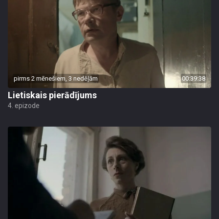
pirms 2 mēnešiem, 3 nedēļām
00:39:38
Lietiskais pierādījums
4. epizode