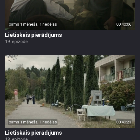
pirms 1 mēneša, 1 nedēļas
00:40:06
Lietiskais pierādījums
19. epizode
pirms 1 mēneša, 1 nedēļas
00:40:23
Lietiskais pierādījums
18. epizode