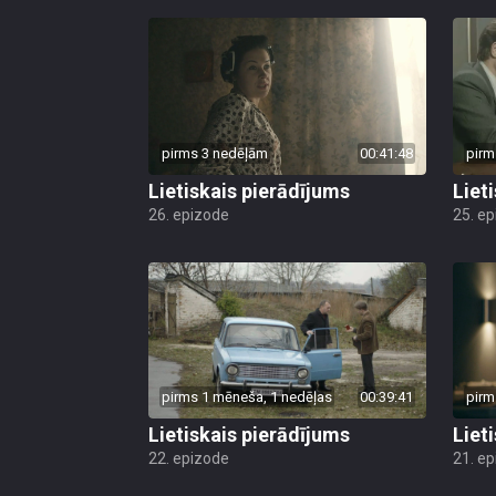
pirms 3 nedēļām
00:41:48
pirm
Lietiskais pierādījums
Liet
26. epizode
25. e
pirms 1 mēneša, 1 nedēļas
00:39:41
pirm
Lietiskais pierādījums
Liet
22. epizode
21. e