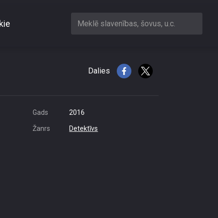
kie
Meklē slavenības, šovus, u.c.
on or other restrictions
ess is 216.73.216.163
Dalies
Gads
2016
Žanrs
Detektīvs