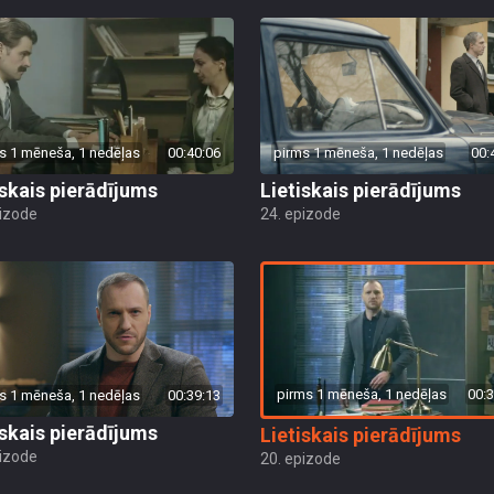
s 1 mēneša, 1 nedēļas
00:40:06
pirms 1 mēneša, 1 nedēļas
00:
iskais pierādījums
Lietiskais pierādījums
pizode
24. epizode
pirms 1 mēneša, 1 nedēļas
00:3
s 1 mēneša, 1 nedēļas
00:39:13
iskais pierādījums
Lietiskais pierādījums
pizode
20. epizode