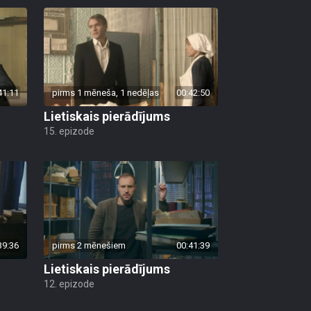
41:11
pirms 1 mēneša, 1 nedēļas
00:42:50
Lietiskais pierādījums
15. epizode
39:36
pirms 2 mēnešiem
00:41:39
Lietiskais pierādījums
12. epizode