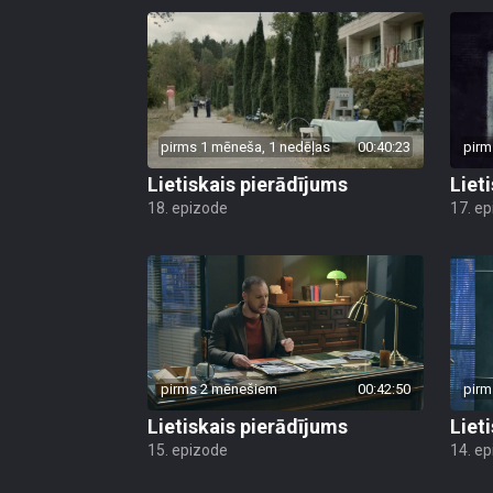
pirms 1 mēneša, 1 nedēļas
00:40:23
pirm
Lietiskais pierādījums
Liet
18. epizode
17. e
pirms 2 mēnešiem
00:42:50
pirm
Lietiskais pierādījums
Liet
15. epizode
14. e