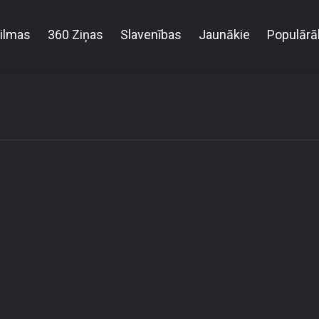
ilmas
360 Ziņas
Slavenības
Jaunākie
Populārā
e not allowed to access this content due to your locati
! (Error code: 3.3) # Your country is US and IP addr