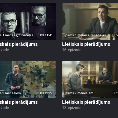
s 1 mēneša, 1 nedēļas
00:41:41
pirms 1 mēneša, 1 nedēļas
00:
iskais pierādījums
Lietiskais pierādījums
pizode
16. epizode
s 2 mēnešiem
00:42:22
pirms 2 mēnešiem
00:
iskais pierādījums
Lietiskais pierādījums
pizode
13. epizode