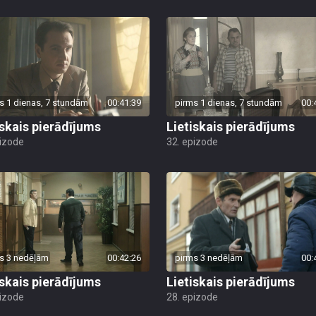
s 1 dienas, 7 stundām
00:41:39
pirms 1 dienas, 7 stundām
00:
iskais pierādījums
Lietiskais pierādījums
pizode
32. epizode
s 3 nedēļām
00:42:26
pirms 3 nedēļām
00:
iskais pierādījums
Lietiskais pierādījums
pizode
28. epizode