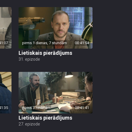
41:07
pirms 1 dienas, 7 stundām
00:41:54
Lietiskais pierādījums
31. epizode
41:35
pirms 3 nedēļām
00:41:41
Lietiskais pierādījums
27. epizode