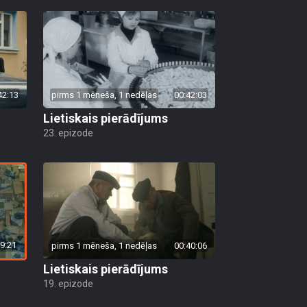
42:13
pirms 1 mēneša, 1 nedēļas
00:42:03
Lietiskais pierādījums
23. epizode
9:21
pirms 1 mēneša, 1 nedēļas
00:40:06
Lietiskais pierādījums
19. epizode