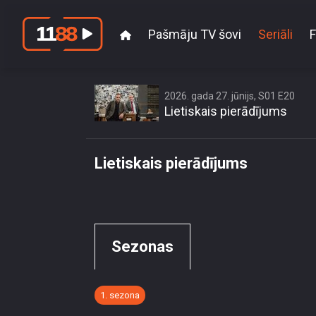
Pašmāju TV šovi
Seriāli
F
Playback failed: You ar
set by content owner
2026. gada 27. jūnijs, S01 E20
Lietiskais pierādījums
Lietiskais pierādījums
Sezonas
1. sezona