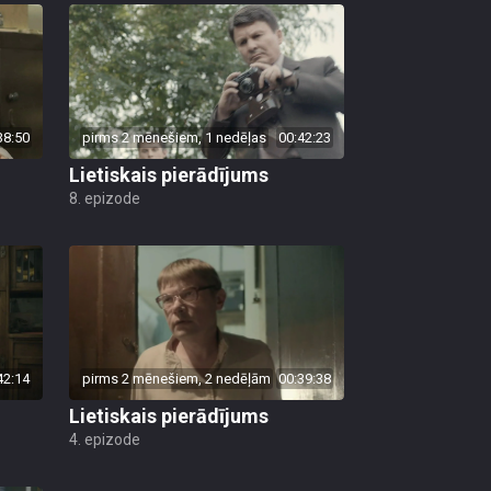
38:50
pirms 2 mēnešiem, 1 nedēļas
00:42:23
Lietiskais pierādījums
8. epizode
42:14
pirms 2 mēnešiem, 2 nedēļām
00:39:38
Lietiskais pierādījums
4. epizode