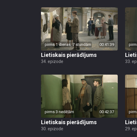
pirms 1 dienas, 7 stundām
00:41:39
pirm
Lietiskais pierādījums
Liet
34. epizode
33. e
pirms 3 nedēļām
00:42:37
pirm
Lietiskais pierādījums
Liet
30. epizode
29. e