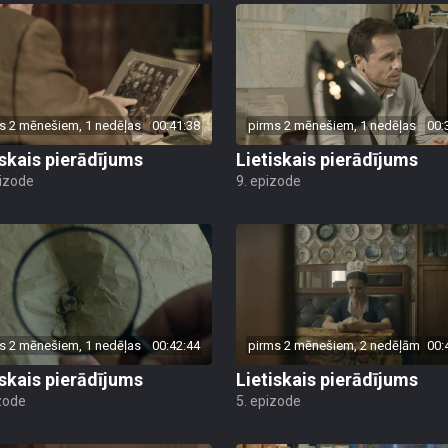
s 2 mēnešiem, 1 nedēļas
00:41:38
pirms 2 mēnešiem, 1 nedēļas
00:
iskais pierādījums
Lietiskais pierādījums
pizode
9. epizode
s 2 mēnešiem, 1 nedēļas
00:42:44
pirms 2 mēnešiem, 2 nedēļām
00:
iskais pierādījums
Lietiskais pierādījums
zode
5. epizode