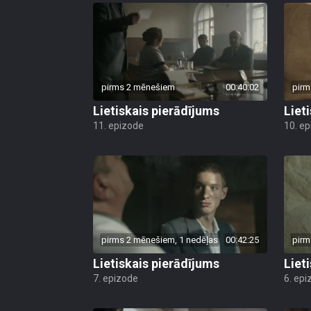
pirms 2 mēnešiem
00:40:02
pirm
Lietiskais pierādījums
Liet
11. epizode
10. e
pirms 2 mēnešiem, 1 nedēļas
00:42:25
pirm
Lietiskais pierādījums
Liet
7. epizode
6. epi