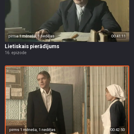
pirms 1 mēneša, 1 nedēļas
00:41:11
Lietiskais pierādījums
16. epizode
pirms 1 mēneša, 1 nedēļas
00:42:50