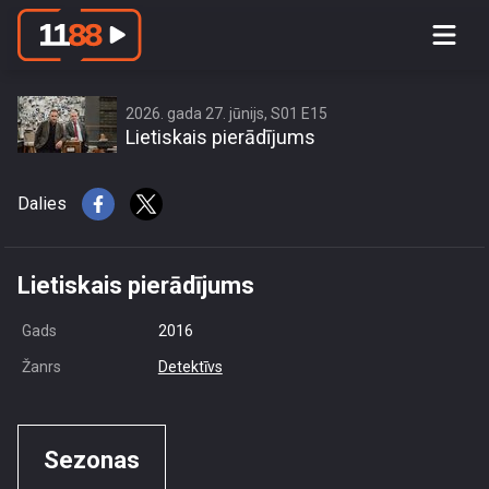
access this content due to your
location or other restrictions set by
content owner! (Error code: 3.3) # Your
country is US and IP address is
2026. gada 27. jūnijs, S01 E15
Lietiskais pierādījums
216.73.217.151
Dalies
Lietiskais pierādījums
Gads
2016
Žanrs
Detektīvs
Sezonas