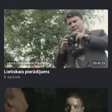
pirms 2 mēnešiem, 1 nedēļas
00:42:23
Lietiskais pierādījums
8. epizode