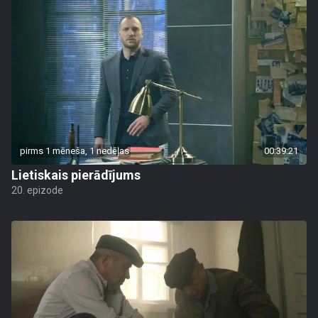
pirms 1 mēneša, 1 nedēļas
00:39:21
Lietiskais pierādījums
20. epizode