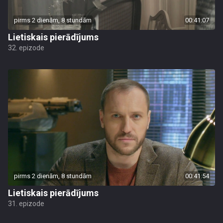
pirms 2 dienām, 8 stundām
00:41:07
Lietiskais pierādījums
32. epizode
pirms 2 dienām, 8 stundām
00:41:54
Lietiskais pierādījums
31. epizode