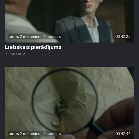
pirms 2 mēnešiem, 1 nedēļas
00:42:25
Lietiskais pierādījums
7. epizode
pirms 2 mēnešiem, 1 nedēļas
00:42:44