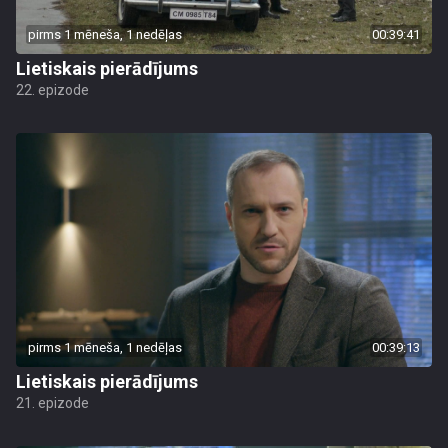
pirms 1 mēneša, 1 nedēļas
00:39:41
Lietiskais pierādījums
22. epizode
pirms 1 mēneša, 1 nedēļas
00:39:13
Lietiskais pierādījums
21. epizode