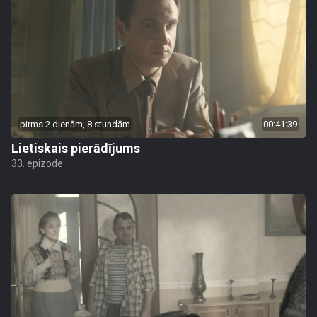
pirms 2 dienām, 8 stundām
00:41:39
Lietiskais pierādījums
33. epizode