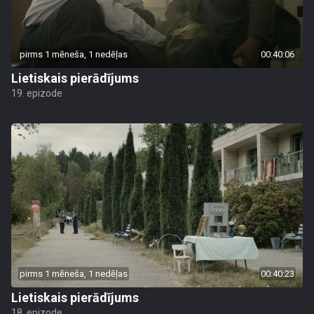
pirms 1 mēneša, 1 nedēļas
00:40:06
Lietiskais pierādījums
19. epizode
pirms 1 mēneša, 1 nedēļas
00:40:23
Lietiskais pierādījums
18. epizode