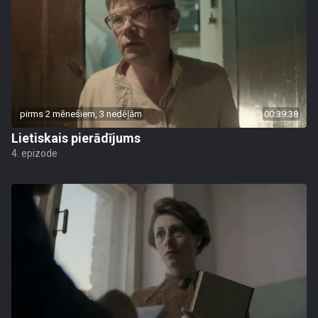
pirms 2 mēnešiem, 3 nedēļām
00:39:38
Lietiskais pierādījums
4. epizode