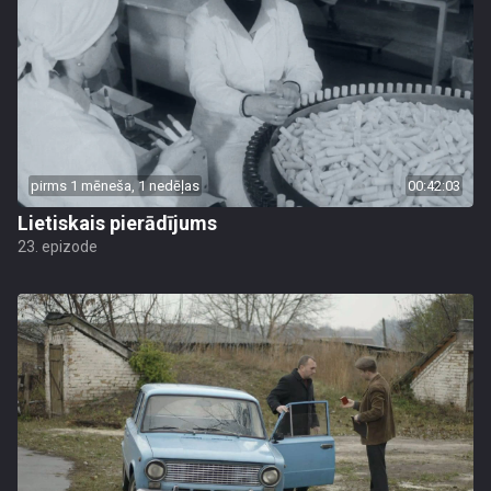
pirms 1 mēneša, 1 nedēļas
00:42:03
Lietiskais pierādījums
23. epizode