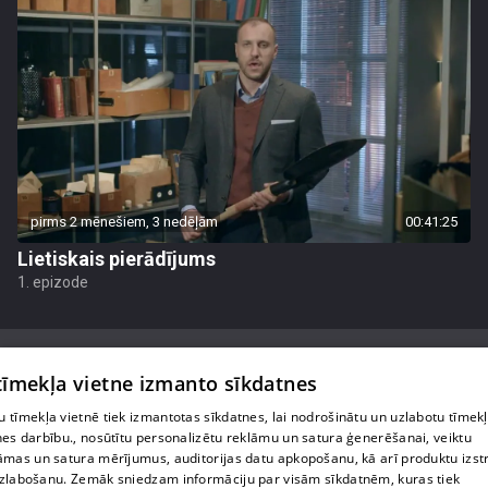
pirms 2 mēnešiem, 3 nedēļām
00:41:25
Lietiskais pierādījums
1. epizode
 tīmekļa vietne izmanto sīkdatnes
 tīmekļa vietnē tiek izmantotas sīkdatnes, lai nodrošinātu un uzlabotu tīmek
Par mums
nes darbību., nosūtītu personalizētu reklāmu un satura ģenerēšanai, veiktu
āmas un satura mērījumus, auditorijas datu apkopošanu, kā arī produktu izst
Privātuma politika
zlabošanu. Zemāk sniedzam informāciju par visām sīkdatnēm, kuras tiek