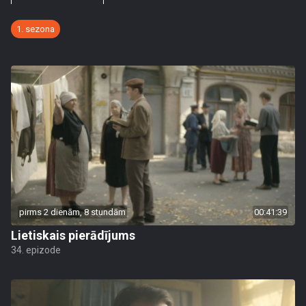
1. sezona
pirms 2 dienām, 8 stundām
00:41:39
Lietiskais pierādījums
34. epizode