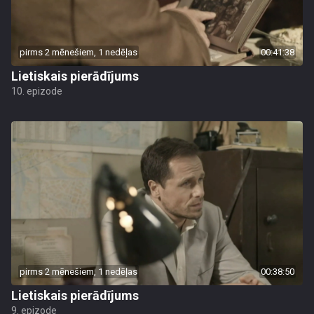
pirms 2 mēnešiem, 1 nedēļas
00:41:38
Lietiskais pierādījums
10. epizode
pirms 2 mēnešiem, 1 nedēļas
00:38:50
Lietiskais pierādījums
9. epizode