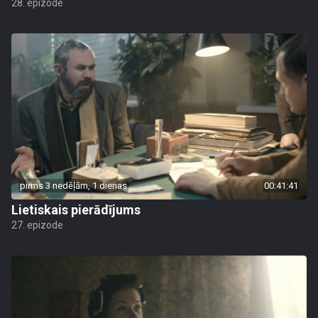
28. epizode
pirms 3 nedēļām, 1 dienas
00:41:41
Lietiskais pierādījums
27. epizode