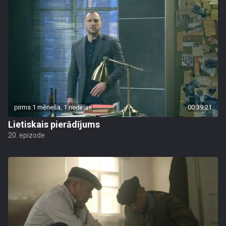
pirms 1 mēneša, 1 nedēļas
00:39:21
Lietiskais pierādījums
20. epizode