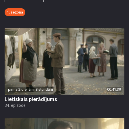
1. sezona
pirms 2 dienām, 8 stundām
00:41:39
Lietiskais pierādījums
34. epizode