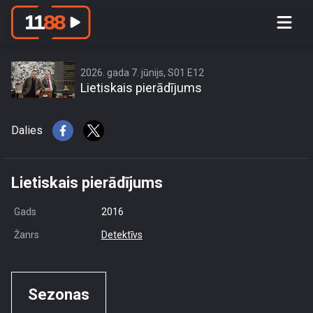
access this content due to your
location or other restrictions set by
content owner! (Error code: 3.3) # Your
country is US and IP address is
2026. gada 7. jūnijs, S01 E12
Lietiskais pierādījums
216.73.216.200
Dalies
Lietiskais pierādījums
Gads
2016
Žanrs
Detektīvs
Sezonas