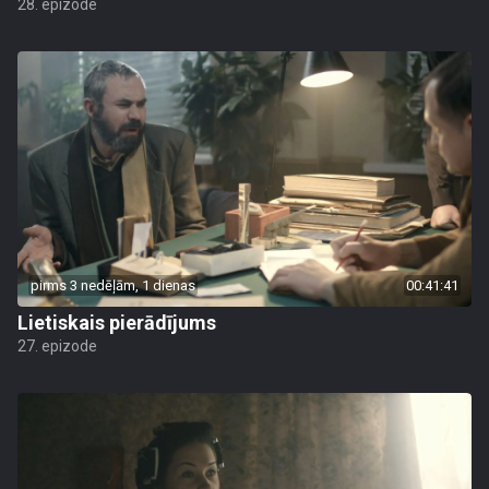
28. epizode
pirms 3 nedēļām, 1 dienas
00:41:41
Lietiskais pierādījums
27. epizode