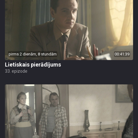
pirms 2 dienām, 8 stundām
00:41:39
Lietiskais pierādījums
33. epizode