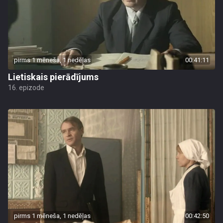
pirms 1 mēneša, 1 nedēļas
00:41:11
Lietiskais pierādījums
16. epizode
pirms 1 mēneša, 1 nedēļas
00:42:50