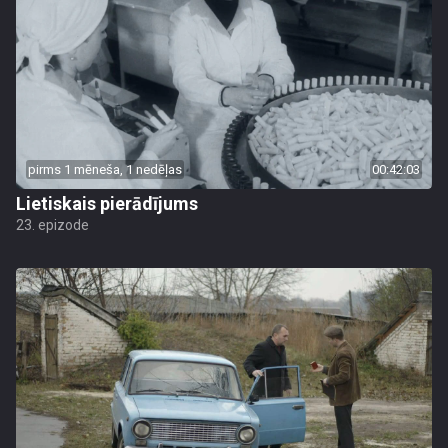
pirms 1 mēneša, 1 nedēļas
00:42:03
Lietiskais pierādījums
23. epizode