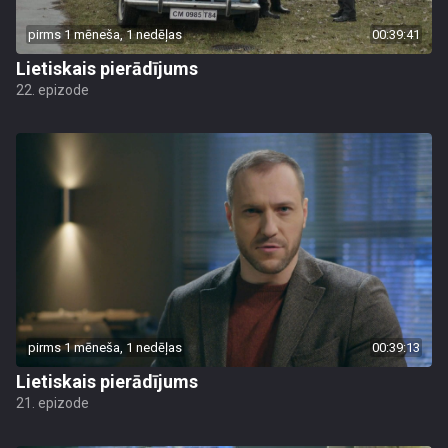
pirms 1 mēneša, 1 nedēļas
00:39:41
Lietiskais pierādījums
22. epizode
pirms 1 mēneša, 1 nedēļas
00:39:13
Lietiskais pierādījums
21. epizode