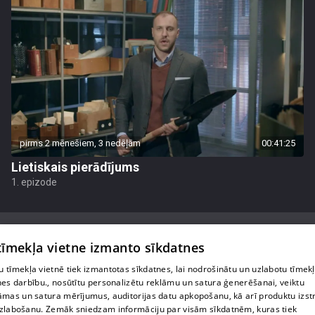
pirms 2 mēnešiem, 3 nedēļām
00:41:25
Lietiskais pierādījums
1. epizode
 tīmekļa vietne izmanto sīkdatnes
 tīmekļa vietnē tiek izmantotas sīkdatnes, lai nodrošinātu un uzlabotu tīmek
Par mums
nes darbību., nosūtītu personalizētu reklāmu un satura ģenerēšanai, veiktu
āmas un satura mērījumus, auditorijas datu apkopošanu, kā arī produktu izst
Privātuma politika
zlabošanu. Zemāk sniedzam informāciju par visām sīkdatnēm, kuras tiek