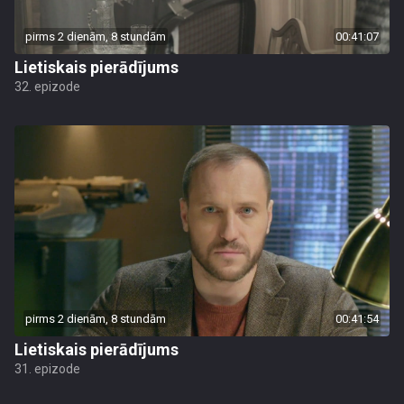
pirms 2 dienām, 8 stundām
00:41:07
Lietiskais pierādījums
32. epizode
pirms 2 dienām, 8 stundām
00:41:54
Lietiskais pierādījums
31. epizode