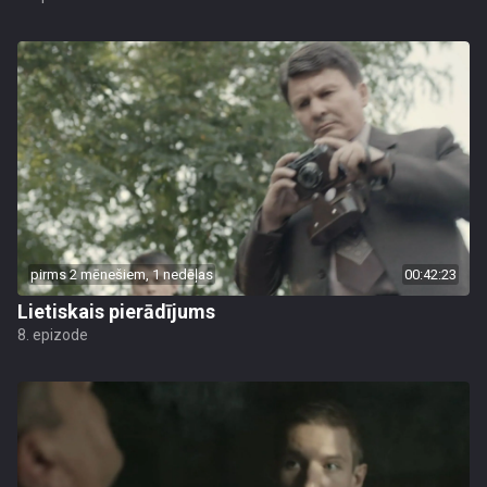
pirms 2 mēnešiem, 1 nedēļas
00:42:23
Lietiskais pierādījums
8. epizode