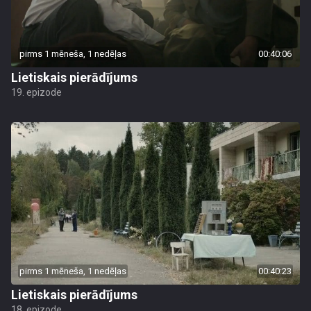
pirms 1 mēneša, 1 nedēļas
00:40:06
Lietiskais pierādījums
19. epizode
pirms 1 mēneša, 1 nedēļas
00:40:23
Lietiskais pierādījums
18. epizode