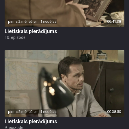
pirms 2 mēnešiem, 1 nedēļas
00:41:38
Lietiskais pierādījums
10. epizode
pirms 2 mēnešiem, 1 nedēļas
00:38:50
Lietiskais pierādījums
9. epizode